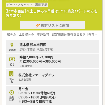
しています。
パート・アルバイト
調剤薬局
【募集背景と求める人物像について】
【熊本市西区】≪土日休み≫早番は17:30終業！パートの方も
■地域医療への貢献度を高めるための増員募集であり、特に在宅
賞与あり！
業務や患者様との対話に意欲的に取り組んでいただける方を急
募しています。
検討リストに追加
■特定の経験年数は問いませんが、内科系の処方に慣れている方
や、未病・予防の観点から生活習慣のアドバイスができる方を歓
迎します。
駅チカ
土日祝休み
車通勤可
認定薬剤師取得支援あり
教育制度あり
■チームワークを大切にする職場であるため、周囲のスタッフと
協力しながら、明るく誠実な対応ができる薬剤師の方を求めてい
熊本県 熊本市西区
ます。
崇城大学前駅 (JR鹿児島本線)
勤務地
【法人特徴について】
時給2,000円～2,300円
■代表取締役自身が薬剤師として店舗で管理薬剤師を務めてお
月給300,000円～380,000円
り、現場の状況やスタッフの声を大切にする風通しの良い組織文
給与
※経験考慮
化です。
■「街の健康ステーション」を掲げ、単なるお薬の提供だけでな
株式会社ファーマダイワ
く、栄養面や生活習慣の助言を通じて未病・予防にも注力してい
法人
とみお薬局
ます。
名
■最新の調剤設備やシステムを積極的に導入しており、正確な調
月～金
剤とスピーディーな対応を両立させることで、安全な医療を提供
08:30～17:30(休憩60分)
しています。
09:00～18:00（休憩60分）
勤務
時間
※週3～5日で相談可能
【求人情報について】