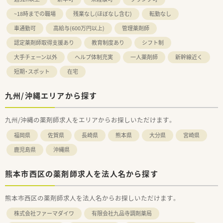
~18時までの職場
残業なし(ほぼなし含む)
転勤なし
車通勤可
高給与(600万円以上)
管理薬剤師
認定薬剤師取得支援あり
教育制度あり
シフト制
大手チェーン以外
ヘルプ体制充実
一人薬剤師
新幹線近く
短期・スポット
在宅
九州/沖縄エリアから探す
九州/沖縄の薬剤師求人をエリアからお探しいただけます。
福岡県
佐賀県
長崎県
熊本県
大分県
宮崎県
鹿児島県
沖縄県
熊本市西区の薬剤師求人を法人名から探す
熊本市西区の薬剤師求人を法人名からお探しいただけます。
株式会社ファーマダイワ
有限会社九品寺調剤薬局