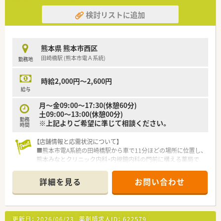
検討リストに追加
熊本県 熊本市西区
田崎橋駅 (熊本市電Ａ系統)
勤務地
時給2,000円～2,600円
給与
月～金09:00～17:30(休憩60分)
土09:00～13:00(休憩00分)
勤務
※上記よりご希望に準じて相談ください。
時間
【店舗情報と応需状況について】
■熊本市電A系統の田崎橋駅から車で11分ほどの場所に位置し、
熊本みなとクリニック内科・内視鏡内科の門前に構える薬局で
す。
■内科や消化器科、胃腸科をメインに応需しており、1日あたり
詳細を見る
お問い合わせ
の処方箋枚数は平均30枚から40枚と落ち着いたペースで業務に
当たれます。
■薬剤師は常勤1名が在籍し、事務スタッフはパート5名で構成
されており、常時2名から3名が在勤して業務を力強くサポート
更新日：
2026/06/23
薬剤師求人ID：
622579