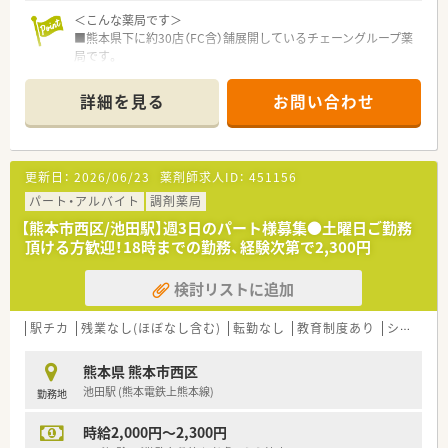
■パート薬剤師の時給は2,000円から2,600円となっており、こ
＜こんな薬局です＞
れまでの実務経験や専門スキルを十分に考慮して決定いたしま
■熊本県下に約30店（FC含）舗展開しているチェーングループ薬
す。
局です。
■昇給制度が設けられているため、日々の貢献や業績、個人の実
■東邦ホールディングス傘下の企業で、共創未来グループに属し
績に応じて時給アップを目指せる、やりがいのある給与体系で
ており基盤が安定しております。
す。
詳細を見る
お問い合わせ
■「在宅事業」に関して本部前に事務所を構えており、ケアマネ
■通勤交通費は別途支給されるため、車通勤をご希望の方も自己
ージャーの方たちと協力しながら事業拡大を図っています。
負担を抑えて、安心して長く勤務を続けていただくことが可能で
■「クリーンベンチ」を完備している店舗もあり、中心静脈栄養
す。
輸液などの注射剤調剤や各種無菌製剤を取り扱っています。
更新日：
2026/06/23
薬剤師求人ID：
451156
＜こんな店舗です＞
パート・アルバイト
調剤薬局
■精神科病院から主に応需しています。
【熊本市西区/池田駅】週3日のパート様募集●土曜日ご勤務
■バス通り近くにあるため、様々な医療機関の処方を対応してい
頂ける方歓迎！18時までの勤務、経験次第で2,300円
ます。
■薬剤師は常時複数名体制で処方箋枚数30枚/日を対応していま
検討リストに追加
す。
＜多様な分野に挑戦できる環境＞
駅チカ
残業なし(ほぼなし含む)
転勤なし
教育制度あり
シフト制
■現場の薬剤師として勤務しながら「教育」「学術」「採用」「店舗
開発」等会社の運営にも携わることができます。
熊本県 熊本市西区
■熊大と共同で化粧品の開発などを行っており、希望者は商品企
池田駅 (熊本電鉄上熊本線)
勤務地
画等に係ることもできます。
■ベテランだけでなく20代・30代の方を中心に、今から薬剤師が
時給2,000円～2,300円
担うべき新しい領域について模索し活気のある若い組織・集団を