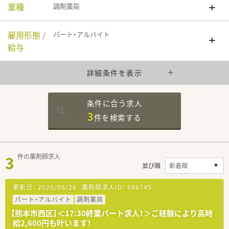
業種
調剤薬局
雇用形態 /
パート・アルバイト
給与
詳細条件を表示
条件に合う求人
3
件を
検索する
3
件の薬剤師求人
並び順
更新日：
2026/06/26
薬剤師求人ID：
696745
パート・アルバイト
調剤薬局
【熊本市西区】＜17:30終業パート求人！＞ご経験により高時
給2,600円も叶います！