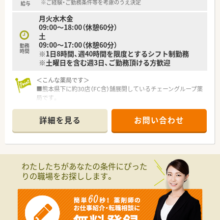
構築しています。
※ご経験・ご勤務条件等を考慮のうえ決定
給与
月火水木金
＜充実した研修制度＞
09:00～18:00（休憩60分）
■月1回の定例勉強会に加え、精神科、糖尿病、在宅、セルフメデ
土
ィケーションなど専門領域に特化した勉強会を多数開催してい
09:00～17:00（休憩60分）
勤務
ます。薬剤師としてのレベルアップに熱心な薬局です。
時間
※1日8時間、週40時間を限度とするシフト制勤務
■専門領域の勉強会での発表等で一定の単位を取ると社内認定
※土曜日を含む週3日、ご勤務頂ける方歓迎
資格が取得でき、月5000円の手当てが支給されます。
＜こんな薬局です＞
■熊本県下に約30店（FC含）舗展開しているチェーングループ薬
局です。
■東邦ホールディングス傘下の企業で、共創未来グループに属し
ており基盤が安定しております。
詳細を見る
お問い合わせ
■「在宅事業」に関して本部前に事務所を構えており、ケアマネ
ージャーの方たちと協力しながら事業拡大を図っています。
■「クリーンベンチ」を完備している店舗もあり、中心静脈栄養
輸液などの注射剤調剤や各種無菌製剤を取り扱っています。
わたしたちがあなたの条件にぴった
＜多様な分野に挑戦できる環境＞
りの職場をお探しします。
■現場の薬剤師として勤務しながら「教育」「学術」「採用」「店舗
開発」等会社の運営にも携わることができます。
■熊大と共同で化粧品の開発などを行っており、希望者は商品企
画等に係ることもできます。
■ベテランだけでなく20代・30代の方を中心に、今から薬剤師が