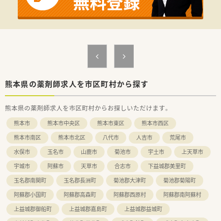
担うべき新しい領域について模索し活気のある若い組織・集団を
構築しています。
熊本県の薬剤師求人を市区町村から探す
熊本県の薬剤師求人を市区町村からお探しいただけます。
熊本市
熊本市中央区
熊本市東区
熊本市西区
熊本市南区
熊本市北区
八代市
人吉市
荒尾市
水俣市
玉名市
山鹿市
菊池市
宇土市
上天草市
宇城市
阿蘇市
天草市
合志市
下益城郡美里町
玉名郡南関町
玉名郡長洲町
菊池郡大津町
菊池郡菊陽町
阿蘇郡小国町
阿蘇郡高森町
阿蘇郡西原村
阿蘇郡南阿蘇村
上益城郡御船町
上益城郡嘉島町
上益城郡益城町