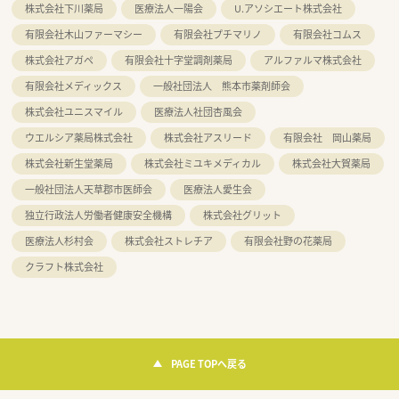
株式会社下川薬局
医療法人一陽会
U.アソシエート株式会社
有限会社木山ファーマシー
有限会社プチマリノ
有限会社コムス
株式会社アガペ
有限会社十字堂調剤薬局
アルファルマ株式会社
有限会社メディックス
一般社団法人 熊本市薬剤師会
株式会社ユニスマイル
医療法人社団杏風会
ウエルシア薬局株式会社
株式会社アスリード
有限会社 岡山薬局
株式会社新生堂薬局
株式会社ミユキメディカル
株式会社大賀薬局
一般社団法人天草郡市医師会
医療法人愛生会
独立行政法人労働者健康安全機構
株式会社グリット
医療法人杉村会
株式会社ストレチア
有限会社野の花薬局
クラフト株式会社
PAGE TOPへ戻る