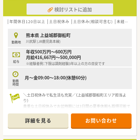
検討リストに追加
年間休日120日以上
土日祝休み
土日休み(相談可含む)
未経験可
熊本県 上益城郡御船町
川尻駅 (JR鹿児島本線)
勤務地
年収500万円～600万円
月給416,667円～500,000円
給与
※経験者例：下限は調剤経験3年以上の方の目安です
月～金09:00～18:00(休憩60分)
勤務
時間
＼土日祝休みで私生活も充実／（上益城郡御船町エリア担当よ
り）
貴重な土日祝休みでお盆時期には3日間の夏季休暇も取得可能で
す。残業代は1分単位で支給され、ワークライフバランスを重視
したい方に最適な環境が整っています。
詳細を見る
お問い合わせ
【店舗情報と応需状況について】
■熊本県上益城郡御船町に位置しており、最寄り駅のJR鹿児島