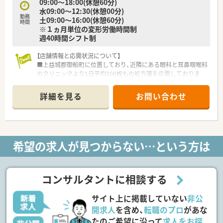
09:00～18:00(休憩60分)
わる多角的な事業を展開しており、非常に将来性のある組織で
水09:00～12:30(休憩00分)
す。
勤務
土09:00～16:00(休憩60分)
時間
※１ヵ月単位の変形労働時間制
【求人情報について】
週40時間シフト制
■正社員として安定した雇用を確約しており、これまでのご経験
を考慮した上で年収500万円から600万円の提示が可能です。
【店舗情報と応需状況について】
■昇給制度や年2回の賞与支給実績があり、個人の頑張りや業績
■上益城郡御船町に位置しており、近隣にある眼科と耳鼻咽喉科
がしっかりと給与に反映される仕組みが構築されています。
のクリニックより1日平均200枚もの処方箋を応需しておりま
■産休や育休の取得実績も豊富にございますので、ライフステー
す。
ジの変化に合わせて長くキャリアを形成することが可能な環境
■眼科と耳鼻科が中心ですので多種多様な処方に触れることが
です。
詳細を見る
お問い合わせ
でき、薬剤師として幅広い知識と経験を積むことが可能な環境で
す。
■常勤薬剤師2名とパート薬剤師2名が在籍しており、複数のス
タッフで業務を分担しながら迅速かつ丁寧な調剤を行っていま
す。
希望の求人が見つからない…という方は
【募集背景と求める人物像について】
■長年貢献された薬剤師の急逝による欠員が生じたための急募
であり、地域の調剤機能を維持するために新しい力を必要として
コンサルタントに相談する
います。
■経験の有無やブランクは一切問いませんので、周囲と協力しな
サイト上に掲載していない
非公
がら誠実に業務に取り組んでいただける方を求めています。
■60歳以上の方の応募も歓迎しており、これまでに培ってきた
開求人
を含め、
転職のプロ
があな
豊かな知識や経験を地域の患者様のために活かしたい方を募集
たのご希望に沿って
求人をお探