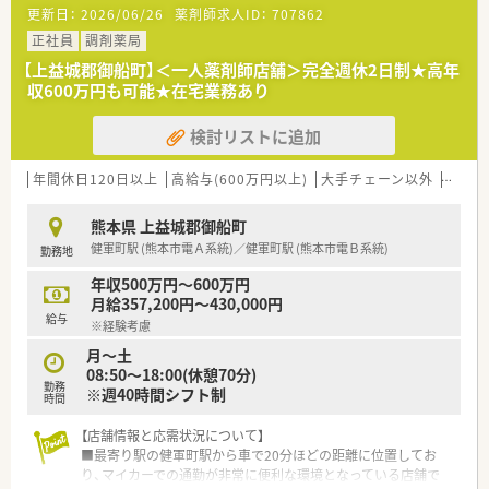
本線川尻駅から車で20分ほどの場所にある調剤薬局です。
更新日：
2026/06/26
薬剤師求人ID：
707862
■門前にある病院から主に精神科の処方箋を応需しており、1日
あたりの平均処方箋枚数は60枚ほどとなっています。
正社員
調剤薬局
■現在は正社員2名とパート1名、さらにヘルプ1名の薬剤師が在
【上益城郡御船町】＜一人薬剤師店舗＞完全週休2日制★高年
籍しており、事務職も正社員が1名活躍しています。
収600万円も可能★在宅業務あり
【募集背景と求める人物像について】
検討リストに追加
■近隣病院からの処方箋枚数増加に伴う増員募集となっており、
体制を強化して患者様へのサービス向上を目指します。
■業務効率化や時代の変化に対して柔軟に対応できる方を求め
年間休日120日以上
高給与(600万円以上)
大手チェーン以外
ヘルプ
ており、周囲と協力しながら動ける方を歓迎します。
■調剤経験が3年以上ある方を想定した募集ですが、未経験の方
熊本県 上益城郡御船町
やブランクがある方からのご相談も受け付けています。
健軍町駅 (熊本市電Ａ系統)／健軍町駅 (熊本市電Ｂ系統)
勤務地
【法人特徴について】
年収500万円～600万円
■地域の皆様の健康にお薬を通して貢献することを掲げており、
月給357,200円～430,000円
地域に根差した健康を支える薬局運営を行っています。
給与
※経験考慮
■経営者は非常に温和で人想いな薬剤師であり、従業員を第一に
考えた働きやすい職場環境づくりに注力しています。
月～土
■無理な加算ノルマなどは一切設定しておらず、患者様第一の誠
08:50～18:00(休憩70分)
勤務
実な医療に向き合いながら働くことができる法人です。
※週40時間シフト制
時間
【求人情報について】
【店舗情報と応需状況について】
■正社員としての採用となっており、年間休日が120日以上で土
■最寄り駅の健軍町駅から車で20分ほどの距離に位置してお
日祝日が休みという非常に貴重な好条件求人です。
り、マイカーでの通勤が非常に便利な環境となっている店舗で