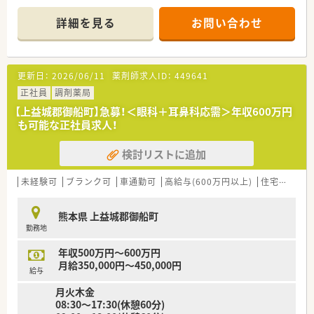
■想定される給与条件は年収500万円から600万円となってお
す。
り、これまでの実務経験やスキルを考慮して決定します。
■主な応需科目は泌尿器科と外科であり、処方箋枚数は1日あた
詳細を見る
お問い合わせ
■転勤なしの条件が約束されているため、地域に腰を据えて長く
り30枚程度と、一人ひとりの患者様に丁寧に対応できる枚数で
安心して働き続けたい方に最適な環境となっています。
す。
■薬剤師は正社員1名体制ですが、事務スタッフが複数名在籍し
ており、業務を円滑に進められる協力体制が整っています。
更新日：
2026/06/11
薬剤師求人ID：
449641
【募集背景と求める人物像について】
正社員
調剤薬局
■事業拡大と体制強化に伴う急募案件であり、意欲的に業務へ取
【上益城郡御船町】急募！＜眼科＋耳鼻科応需＞年収600万円
り組んでいただける新しい仲間を早急に募集しております。
も可能な正社員求人！
■変化に対して柔軟に対応でき、周囲のスタッフや多職種の方々
とハキハキと円滑にコミュニケーションが取れる方を求めてい
検討リストに追加
ます。
■調剤業務の経験年数は問いませんので、これから在宅医療のス
キルを身につけたいという前向きな成長意欲のある方は大歓迎
未経験可
ブランク可
車通勤可
高給与(600万円以上)
住宅補助(手当)あり
です。
熊本県 上益城郡御船町
【法人特徴について】
勤務地
■全国規模で高齢者施設を運営する大手グループに属しており、
安定した経営基盤のもとで地域医療に深く貢献している法人で
年収500万円～600万円
す。
月給350,000円～450,000円
■介護施設や病院を運営するグループ各所との強力なネットワ
給与
ークを活かし、他職種との密接な連携を実現している点が強みで
月火木金
す。
08:30～17:30(休憩60分)
■メディカルツーリズムや経営コンサルティングなど、医療に関