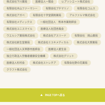
株式会社下川薬局
医療法人一陽会
U.アソシエート株式会社
有限会社木山ファーマシー
有限会社プチマリノ
有限会社コムス
株式会社アガペ
有限会社十字堂調剤薬局
アルファルマ株式会社
有限会社メディックス
一般社団法人 熊本市薬剤師会
株式会社ユニスマイル
医療法人社団杏風会
ウエルシア薬局株式会社
株式会社アスリード
有限会社 岡山薬局
株式会社新生堂薬局
株式会社ミユキメディカル
株式会社大賀薬局
一般社団法人天草郡市医師会
医療法人愛生会
独立行政法人労働者健康安全機構
株式会社グリット
医療法人杉村会
株式会社ストレチア
有限会社野の花薬局
クラフト株式会社
PAGE TOPへ戻る