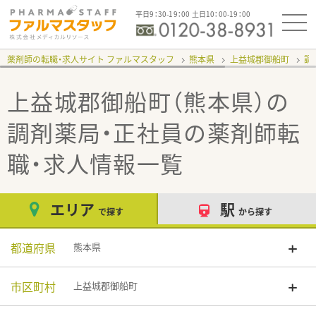
平日9：30-19：00 土日10：00-19：00
薬剤師の転職・求人サイト ファルマスタッフ
熊本県
上益城郡御船町
調
上益城郡御船町（熊本県）の
調剤薬局・正社員
の薬剤師転
職・求人情報一覧
エリア
駅
で探す
から探す
都道府県
熊本県
市区町村
上益城郡御船町