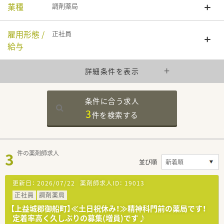
業種
調剤薬局
雇用形態 /
正社員
給与
詳細条件を表示
条件に合う求人
3
件を
検索する
3
件の薬剤師求人
並び順
更新日：
2026/07/22
薬剤師求人ID：
19013
正社員
調剤薬局
【上益城郡御船町】≪土日祝休み！≫精神科門前の薬局です！
定着率高く久しぶりの募集(増員)です♪