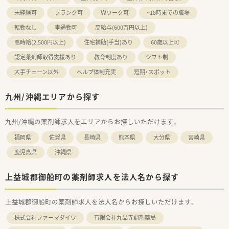
未経験可
ブランク可
Ｗワーク可
~18時までの職場
転勤なし
車通勤可
高給与(600万円以上)
高時給(2,500円以上)
住宅補助(手当)あり
60歳以上可
認定薬剤師取得支援あり
教育制度あり
シフト制
大手チェーン以外
ヘルプ体制充実
短期・スポット
九州/沖縄エリアから探す
九州/沖縄の薬剤師求人をエリアからお探しいただけます。
福岡県
佐賀県
長崎県
熊本県
大分県
宮崎県
鹿児島県
沖縄県
上益城郡御船町の薬剤師求人を法人名から探す
上益城郡御船町の薬剤師求人を法人名からお探しいただけます。
株式会社ファーマダイワ
有限会社九品寺調剤薬局