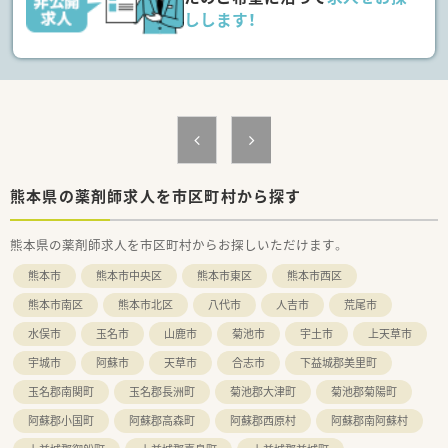
します。
しします！
【法人特徴について】
■熊本市を中心に21店舗もの調剤薬局を展開しており、地域密
着型の医療提供体制を構築している安定感のある法人です。
■医薬品卸事業も併設して経営しているため、事業の柱が二つあ
ることで経営基盤が非常に強固であり安心して長く働けます。
■病院門前からクリニック門前まで多彩な店舗形態を運営して
おり、将来的な在宅医療や健康増進事業への参画も計画していま
す。
熊本県の薬剤師求人を市区町村から探す
【求人情報について】
■給与条件は年収500万円から600万円となっており、これまで
のご経験やスキルを十分に考慮した上で決定させていただきま
熊本県の薬剤師求人を市区町村からお探しいただけます。
す。
熊本市
熊本市中央区
熊本市東区
熊本市西区
■正社員として安定した雇用形態で勤務いただけるほか、賞与は
年2回支給され日々の頑張りがしっかりと還元される仕組みで
熊本市南区
熊本市北区
八代市
人吉市
荒尾市
す。
■転居を伴う入職を希望される場合には転居費用の補助制度も
水俣市
玉名市
山鹿市
菊池市
宇土市
上天草市
用意されており、遠方にお住まいの方でもスムーズな転職が可能
宇城市
阿蘇市
天草市
合志市
下益城郡美里町
です。
玉名郡南関町
玉名郡長洲町
菊池郡大津町
菊池郡菊陽町
阿蘇郡小国町
阿蘇郡高森町
阿蘇郡西原村
阿蘇郡南阿蘇村