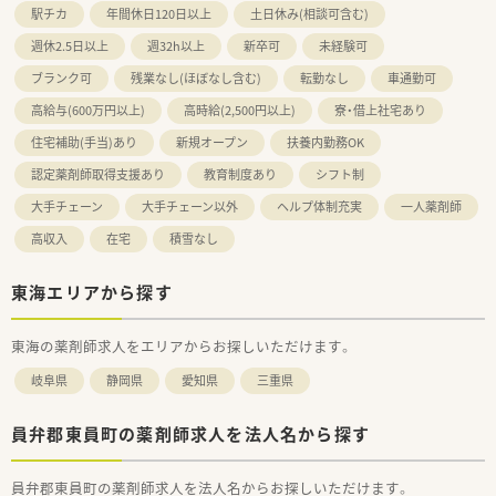
駅チカ
年間休日120日以上
土日休み(相談可含む)
週休2.5日以上
週32h以上
新卒可
未経験可
ブランク可
残業なし(ほぼなし含む)
転勤なし
車通勤可
高給与(600万円以上)
高時給(2,500円以上)
寮・借上社宅あり
住宅補助(手当)あり
新規オープン
扶養内勤務OK
認定薬剤師取得支援あり
教育制度あり
シフト制
大手チェーン
大手チェーン以外
ヘルプ体制充実
一人薬剤師
高収入
在宅
積雪なし
東海エリアから探す
東海の薬剤師求人をエリアからお探しいただけます。
岐阜県
静岡県
愛知県
三重県
員弁郡東員町の薬剤師求人を法人名から探す
員弁郡東員町の薬剤師求人を法人名からお探しいただけます。