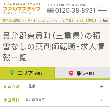
平日9：30-19：00 土日10：00-19：00
薬剤師の転職・求人サイト ファルマスタッフ
三重県
員弁郡東員町
積雪
員弁郡東員町（三重県）の積
雪なし
の薬剤師転職・求人情
報一覧
エリア
駅
で探す
から探す
都道府県
三重県
市区町村
員弁郡東員町