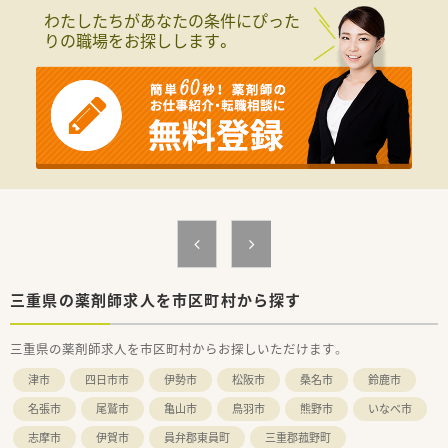
わたしたちがあなたの条件にぴった
りの職場をお探しします。
三重県の薬剤師求人を市区町村から探す
三重県の薬剤師求人を市区町村からお探しいただけます。
津市
四日市市
伊勢市
松阪市
桑名市
鈴鹿市
名張市
尾鷲市
亀山市
鳥羽市
熊野市
いなべ市
志摩市
伊賀市
員弁郡東員町
三重郡菰野町