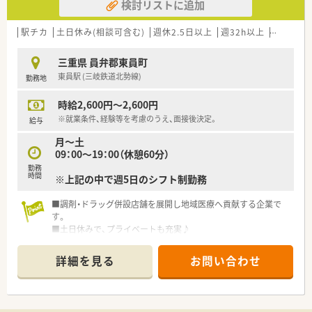
検討リストに追加
駅チカ
土日休み(相談可含む)
週休2.5日以上
週32h以上
未経験可
三重県 員弁郡東員町
東員駅 (三岐鉄道北勢線)
勤務地
時給2,600円～2,600円
※就業条件、経験等を考慮のうえ、面接後決定。
給与
月～土
09：00～19：00（休憩60分）
勤務
時間
※上記の中で週5日のシフト制勤務
■調剤・ドラッグ併設店舗を展開し地域医療へ貢献する企業で
す。
■土日休みで、プライベートも充実♪
詳細を見る
お問い合わせ