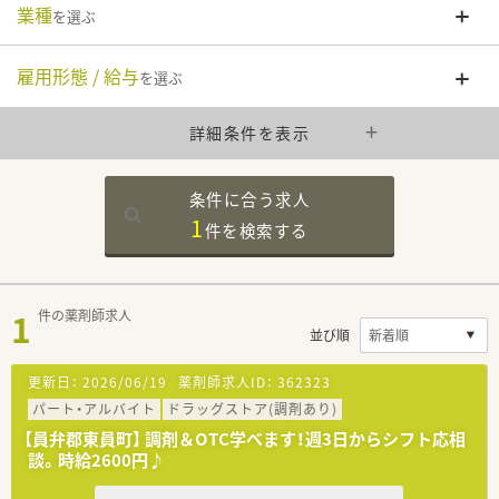
業種
を選ぶ
雇用形態 / 給与
を選ぶ
詳細条件を表示
条件に合う求人
1
件を
検索する
1
件の薬剤師求人
並び順
更新日：
2026/06/19
薬剤師求人ID：
362323
パート・アルバイト
ドラッグストア(調剤あり)
【員弁郡東員町】 調剤＆OTC学べます！週3日からシフト応相
談。時給2600円♪