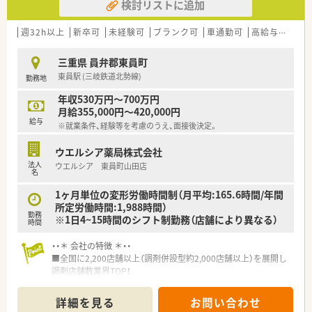
検討リストに追加
週32h以上
新卒可
未経験可
ブランク可
車通勤可
高給与(600万円以上)
三重県 員弁郡東員町
東員駅 (三岐鉄道北勢線)
勤務地
年収530万円～700万円
月給355,000円～420,000円
給与
※就業条件、経験等を考慮のうえ、面接後決定。
ウエルシア薬局株式会社
法人
ウエルシア 東員町山田店
名
1ヶ月単位の変形労働時間制（月平均:165.6時間/年間
所定労働時間:1,988時間）
勤務
※1日4~15時間のシフト制勤務（店舗により異なる）
時間
・・＊ 会社の特徴 ＊・・
■全国に2,200店舗以上（調剤併設型約2,000店舗以上）を展開し
調剤店舗数業界TOP！
■店舗拡大に伴いキャリアアップできるポジションが多数あり！
頑張り次第で高給与も可能！
詳細を見る
お問い合わせ
■経験や勤務コースによりますが、経験の少ない方でも500万前