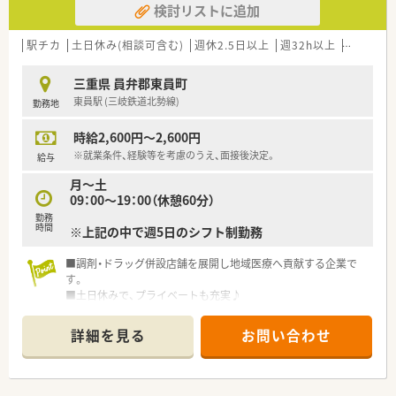
検討リストに追加
駅チカ
土日休み(相談可含む)
週休2.5日以上
週32h以上
未経験可
三重県 員弁郡東員町
東員駅 (三岐鉄道北勢線)
勤務地
時給2,600円～2,600円
※就業条件、経験等を考慮のうえ、面接後決定。
給与
月～土
09：00～19：00（休憩60分）
勤務
時間
※上記の中で週5日のシフト制勤務
■調剤・ドラッグ併設店舗を展開し地域医療へ貢献する企業で
す。
■土日休みで、プライベートも充実♪
詳細を見る
お問い合わせ