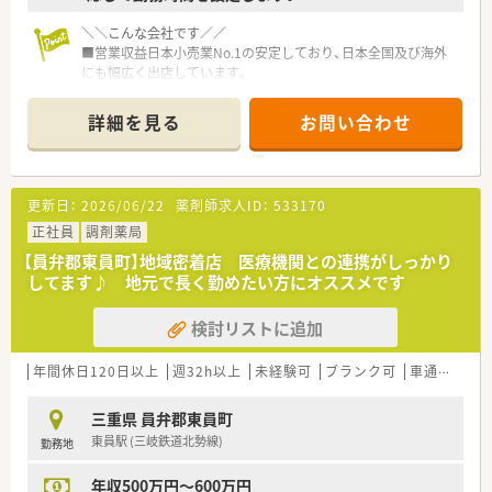
＼＼こんな会社です／／
■営業収益日本小売業No.1の安定しており、日本全国及び海外
にも幅広く出店しています。
■全国に278店舗を展開中の企業です。
調剤はもちろん、OTCやシニアケア、漢方薬、健康食品といっ
詳細を見る
お問い合わせ
た健康に必要な商品・サービス提供、クリニックの誘致など新た
な取り組みも実施しています。
■年中無休(365日）毎日夜遅くまで処方箋をもってくるという事
もあり、多種多様な処方せんを応需しているため、扱う薬の種類
更新日：
2026/06/22
薬剤師求人ID：
533170
や対応する医療機関は多岐に渡り幅広い知識・スキルを磨くこと
ができます。
正社員
調剤薬局
■赤ちゃんからお年寄りまで、地域に暮らす様々な方が訪れる場
【員弁郡東員町】地域密着店 医療機関との連携がしっかり
所なので、健康相談を通じてセルフメディケーション推進に貢献
してます♪ 地元で長く勤めたい方にオススメです
でき、カウンセリング力を身につけられる環境です。
■漢方の取り扱いを促進しており、普通の調剤薬局では扱ってい
検討リストに追加
ない種類の漢方も勉強できます。
■薬剤師としての専門制はもちろん、多様なキャリアを支援する
システムが整っています。
年間休日120日以上
週32h以上
未経験可
ブランク可
車通勤可
高
■調剤・OTCの担当として経験を積み更に管理薬剤師を経験した
後は、「在宅・企画開発・バイヤー・教育・薬事・調剤サポート」等の
三重県 員弁郡東員町
より専門性の高い業務に携わる事も可能です。
東員駅 (三岐鉄道北勢線)
勤務地
■管理薬剤師以降は、自分が進みたいコースにチャレンジできる
チャンスが誰にでもあります。「社内・グループ公募制度、自己申
年収500万円～600万円
告制度、ポイント面談」などを通じて、今後のキャリアや希望を