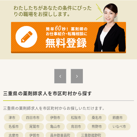
わたしたちがあなたの条件にぴった
りの職場をお探しします。
三重県の薬剤師求人を市区町村から探す
三重県の薬剤師求人を市区町村からお探しいただけます。
津市
四日市市
伊勢市
松阪市
桑名市
鈴鹿市
名張市
尾鷲市
亀山市
鳥羽市
熊野市
いなべ市
志摩市
伊賀市
員弁郡東員町
三重郡菰野町