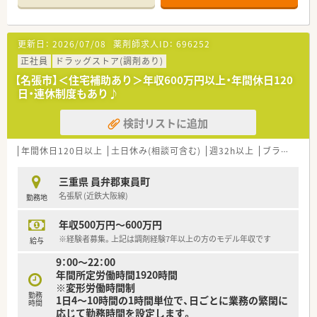
半スタートと業界TOP水準！
■職種や職域に合わせ、豊富な社内研修や外部組織と連携した研
修を用意されています
更新日：
2026/07/08
薬剤師求人ID：
696252
■薬剤師が中心の会社だからこそ活躍できるキャリアパスが多
種多様に用意されています。
正社員
ドラッグストア(調剤あり)
■店舗拡大に伴い、エリアマネジャーや営業部長等のマネジメン
【名張市】＜住宅補助あり＞年収600万円以上・年間休日120
トのポジションも増えます。
日・連休制度もあり♪
■在宅や教育等の専門性を活かせるスペシャリストを目指すこ
とも可能です。
検討リストに追加
■その他にも、管理部門や商品部門等の本社スタッフなど活動領
域は多種多様です。
■在宅実施店舗は年々増加しており、在宅医療へもしっかりと関
年間休日120日以上
土日休み(相談可含む)
週32h以上
ブランク可
わる事ができます。
■育児休暇は3歳まで取得が可能で、時短制度は小学5年生まで
三重県 員弁郡東員町
時短勤務ができるよう変更予定です。
名張駅 (近鉄大阪線)
勤務地
■年間休日が120日とワークライフバランスが整っています
■日用品から常備薬まで、従業員割引制度など嬉しいメリットも
年収500万円～600万円
たくさんあります！
※経験者募集。上記は調剤経験7年以上の方のモデル年収です
給与
9：00～22：00
年間所定労働時間1920時間
※変形労働時間制
勤務
1日4～10時間の1時間単位で、日ごとに業務の繁閑に
時間
応じて勤務時間を設定します。