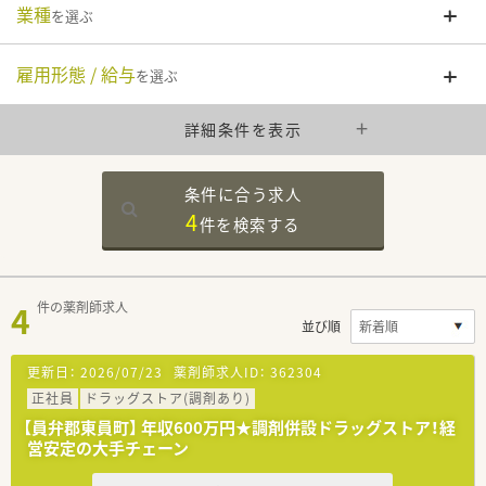
業種
を選ぶ
雇用形態 / 給与
を選ぶ
詳細条件を表示
条件に合う求人
4
件を
検索する
4
件の薬剤師求人
並び順
更新日：
2026/07/23
薬剤師求人ID：
362304
正社員
ドラッグストア(調剤あり)
【員弁郡東員町】 年収600万円★調剤併設ドラッグストア！経
営安定の大手チェーン