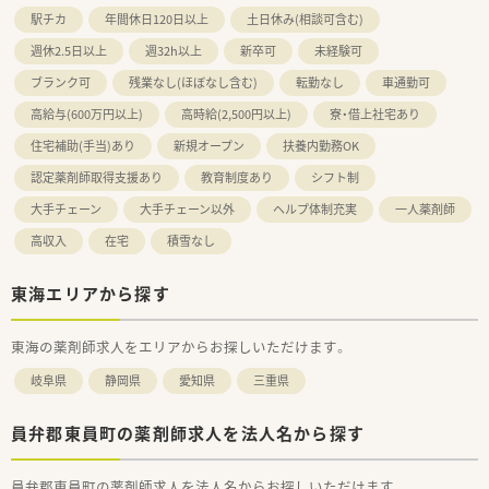
駅チカ
年間休日120日以上
土日休み(相談可含む)
週休2.5日以上
週32h以上
新卒可
未経験可
ブランク可
残業なし(ほぼなし含む)
転勤なし
車通勤可
高給与(600万円以上)
高時給(2,500円以上)
寮・借上社宅あり
住宅補助(手当)あり
新規オープン
扶養内勤務OK
認定薬剤師取得支援あり
教育制度あり
シフト制
大手チェーン
大手チェーン以外
ヘルプ体制充実
一人薬剤師
高収入
在宅
積雪なし
東海エリアから探す
東海の薬剤師求人をエリアからお探しいただけます。
岐阜県
静岡県
愛知県
三重県
員弁郡東員町の薬剤師求人を法人名から探す
員弁郡東員町の薬剤師求人を法人名からお探しいただけます。