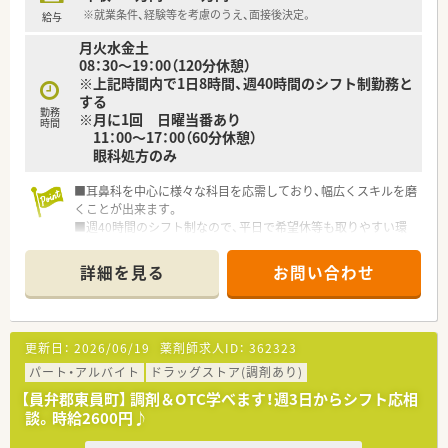
会社側に伝え新たなキャリア形成する事も可能です。
※就業条件、経験等を考慮のうえ、面接後決定。
給与
■育児休業は最大3年間の取得が可能、育児休職からの復帰率
月火水金土
「98.6％（昨年までの2年間平均）」です。
08：30～19：00（120分休憩）
■育児時短勤務は、最大3時間の時間短縮する事ができ、お子様
※上記時間内で1日8時間、週40時間のシフト制勤務と
が小学校卒業する迄取得が可能です。
する
■子女教育手当・社宅手当（N・R区分）･住宅助成（N・R区分）など、
勤務
※月に1回 日曜当番あり
プライベートな部分を支援してくれる福利厚生も充実していま
時間
11：00～17：00（60分休憩）
す。
眼科処方のみ
＼＼こんな薬局です／／
■耳鼻科を中心に様々な科目を応需しており、幅広くスキルを磨
■ショッピングモール内にあるドラッグストア調剤併設店で
くことが出来ます。
す。
■週40時間のシフト制なので、平日で希望休等も取りやすい環
■お仕事終わりにお買い物をして帰ることもできます。
境です。
■365日開局をしている店舗です。
■勤務は変形労働時間制を採用しています。
詳細を見る
お問い合わせ
■近隣の医療機関から幅広く応需しており、1日の処方箋は100
枚程度です。
■近鉄名張駅から徒歩圏内のため、電車通勤も便利な立地です。
更新日：
2026/06/19
薬剤師求人ID：
362323
パート・アルバイト
ドラッグストア(調剤あり)
【員弁郡東員町】 調剤＆OTC学べます！週3日からシフト応相
談。時給2600円♪