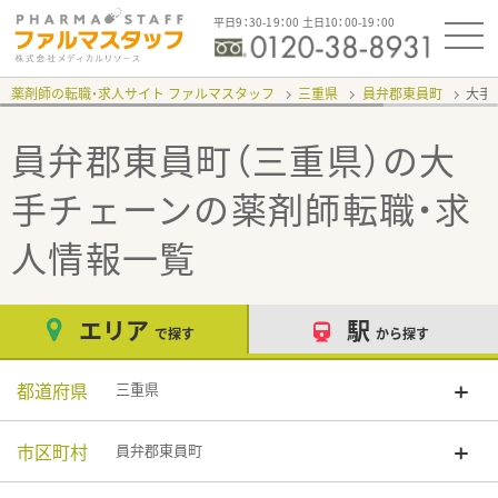
平日9：30-19：00 土日10：00-19：00
薬剤師の転職・求人サイト ファルマスタッフ
三重県
員弁郡東員町
大手
員弁郡東員町（三重県）の大
手チェーン
の薬剤師転職・求
人情報一覧
エリア
駅
で探す
から探す
都道府県
三重県
市区町村
員弁郡東員町