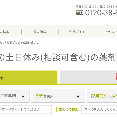
平日9：30-19：00 土日10：00-19：
人検索
求人特集
転職ガイド
ファル
み(相談可含む)
の土日休み(相談可含む)
の薬剤
す
業種
雇用形態 / 給
三重郡朝日町
を選ぶ
求人IDで検索