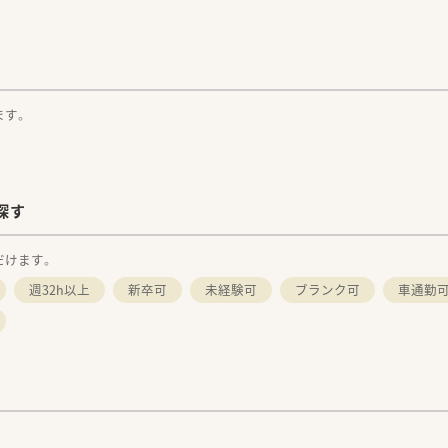
ます。
探す
だけます。
週32h以上
新卒可
未経験可
ブランク可
車通勤