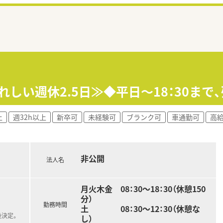
れしい週休2.5日≫◆平日～18：30まで
上
週32h以上
新卒可
未経験可
ブランク可
車通勤可
高給
非公開
法人名
月火木金 08：30～18：30（休憩150
分）
勤務時間
土 08：30～12：30（休憩な
後決定。
し）