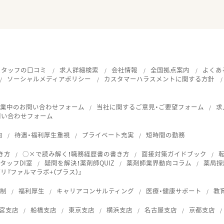
スタッフの口コミ
求人詳細検索
会社情報
全国拠点案内
よくあ
ソーシャルメディアポリシー
カスタマーハラスメントに関する方針
就業中のお問い合わせフォーム
当社に関するご意見・ご要望フォーム
求
問い合わせフォーム
向
待遇・福利厚生重視
プライベート充実
短時間の勤務
き方
○×で読み解く！職務経歴書の書き方
面接対策ガイドブック
タッフDI室
疑問を解決！薬剤師QUIZ
薬剤師業界動向コラム
薬局探
『ファルマラボ+（プラス）』
体制
福利厚生
キャリアコンサルティング
医療・健康サポート
教
宮支店
船橋支店
東京支店
横浜支店
名古屋支店
京都支店