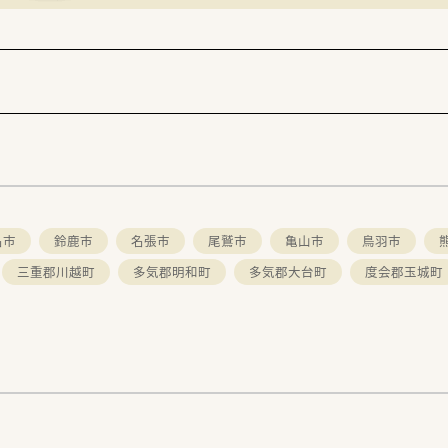
名市
鈴鹿市
名張市
尾鷲市
亀山市
鳥羽市
三重郡川越町
多気郡明和町
多気郡大台町
度会郡玉城町
。