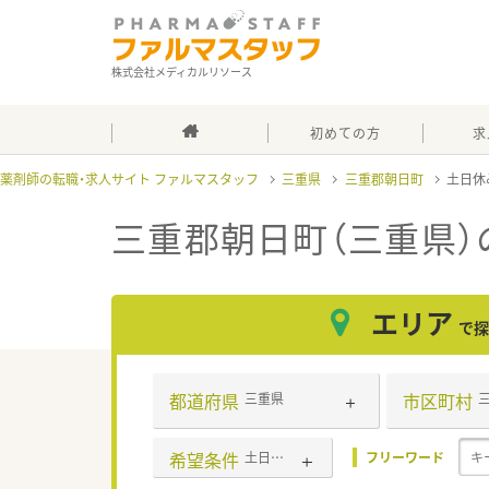
株式会社メディカルリソース
初めての方
求
薬剤師の転職・求人サイト ファルマスタッフ
三重県
三重郡朝日町
土日休
三重郡朝日町（三重県）
エリア
で探
都道府県
市区町村
三重県
希望条件
土日休み(相談可含む)
フリーワード