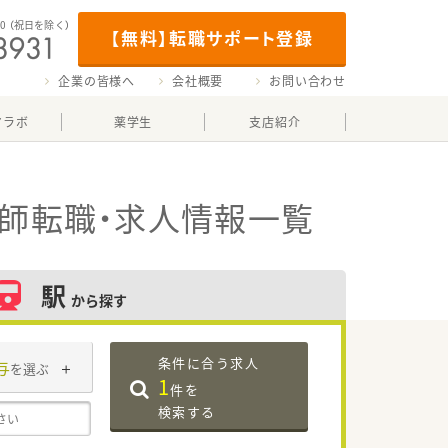
00
（祝日を除く）
【無料】転職サポート登録
企業の皆様へ
会社概要
お問い合わせ
マラボ
薬学生
支店紹介
師転職・求人情報一覧
駅
から探す
条件に合う求人
与
を選ぶ
1
件を
検索する