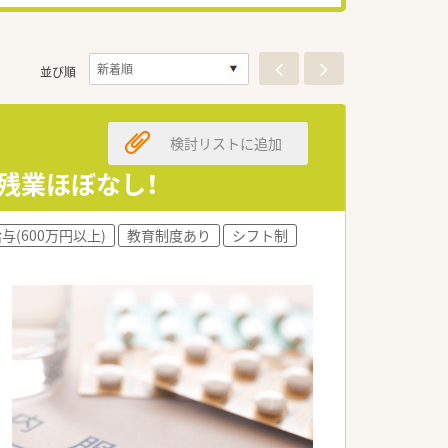
並び順
検討リストに追加
、残業ほぼなし！
与(600万円以上)
教育制度あり
シフト制