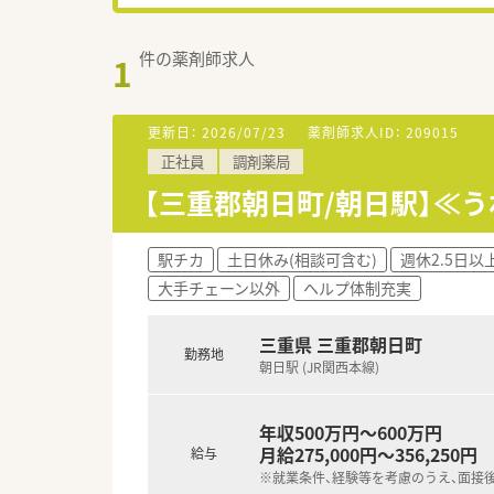
件の薬剤師求人
1
更新日：
2026/07/23
薬剤師求人ID：
209015
正社員
調剤薬局
【三重郡朝日町/朝日駅】≪う
駅チカ
土日休み(相談可含む)
週休2.5日以
大手チェーン以外
ヘルプ体制充実
三重県 三重郡朝日町
勤務地
朝日駅 (JR関西本線)
年収500万円～600万円
月給275,000円～356,250円
給与
※就業条件、経験等を考慮のうえ、面接