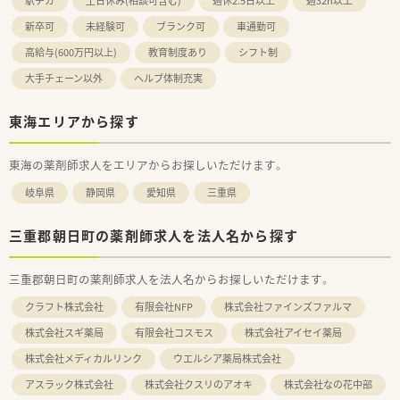
駅チカ
土日休み(相談可含む)
週休2.5日以上
週32h以上
新卒可
未経験可
ブランク可
車通勤可
高給与(600万円以上)
教育制度あり
シフト制
大手チェーン以外
ヘルプ体制充実
東海エリアから探す
東海の薬剤師求人をエリアからお探しいただけます。
岐阜県
静岡県
愛知県
三重県
三重郡朝日町の薬剤師求人を法人名から探す
三重郡朝日町の薬剤師求人を法人名からお探しいただけます。
クラフト株式会社
有限会社NFP
株式会社ファインズファルマ
株式会社スギ薬局
有限会社コスモス
株式会社アイセイ薬局
株式会社メディカルリンク
ウエルシア薬局株式会社
アスラック株式会社
株式会社クスリのアオキ
株式会社なの花中部