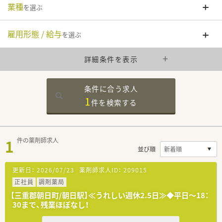
業種
を選ぶ
雇用形態 / 給与
を選ぶ
詳細条件を表示
条件に合う求人
1
件を
検索する
1
件の薬剤師求人
並び順
更新日：
2026/07/23
薬剤師求人ID：
209015
正社員
調剤薬局
【三重郡朝日町/朝日駅】≪うれしい週休2.5日≫◆平日～18：
30まで、残業ほぼなし！