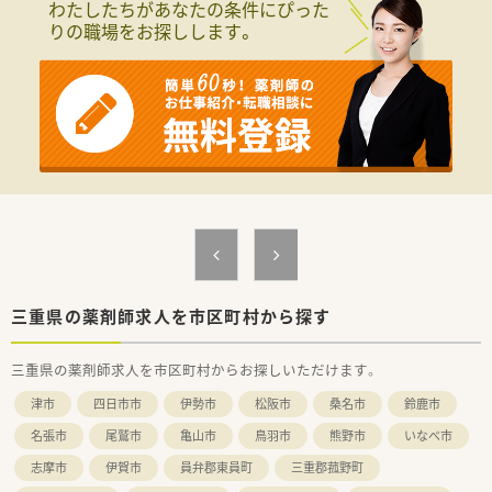
わたしたちがあなたの条件にぴった
りの職場をお探しします。
三重県の薬剤師求人を市区町村から探す
三重県の薬剤師求人を市区町村からお探しいただけます。
津市
四日市市
伊勢市
松阪市
桑名市
鈴鹿市
名張市
尾鷲市
亀山市
鳥羽市
熊野市
いなべ市
志摩市
伊賀市
員弁郡東員町
三重郡菰野町