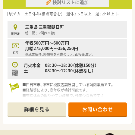
検討リストに追加
駅チカ
土日休み(相談可含む)
週休2.5日以上
週32h以上
新卒可
三重県 三重郡朝日町
朝日駅 (JR関西本線)
勤務地
年収500万円～600万円
月給275,000円～356,250円
給与
※就業条件、経験等を考慮のうえ、面接後決定。
月火木金 08：30～18：30（休憩150分）
土 08：30～12：30（休憩なし）
勤務
時間
■四日市市、津市に複数店舗展開している調剤薬局です。
■経験等により、高年収が検討可能です。
■有給休暇の取りやすい環境で、残業少なめです♪
■休憩時間は一時帰宅が可能で、ゆっくりと休憩や用事を済ませ
ることができます★
詳細を見る
お問い合わせ