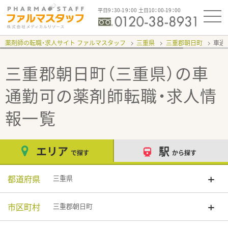
平日9：30-19：00 土日10：00-19：00
薬剤師の転職・求人サイト ファルマスタッフ
三重県
三重郡朝日町
車通
三重郡朝日町（三重県）の車
通勤可
の薬剤師転職・求人情
報一覧
エリア
駅
で探す
から探す
都道府県
三重県
市区町村
三重郡朝日町