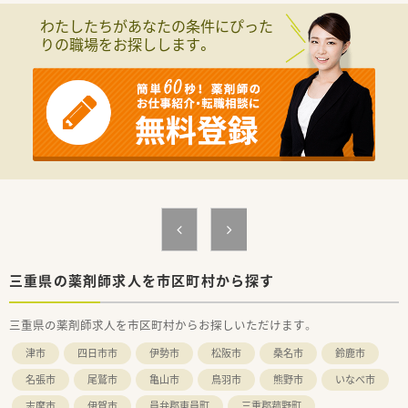
わたしたちがあなたの条件にぴった
＼ 働く魅力について ／
りの職場をお探しします。
■残業は基本的に少なく、プライベートも充実をさせることがで
きます。
■今後在宅医療に力を入れていくための増員としての募集とな
ります。
■従業員の定着率は非常に高く、長くご勤務を頂ける環境が整っ
ております。
三重県の薬剤師求人を市区町村から探す
三重県の薬剤師求人を市区町村からお探しいただけます。
津市
四日市市
伊勢市
松阪市
桑名市
鈴鹿市
名張市
尾鷲市
亀山市
鳥羽市
熊野市
いなべ市
志摩市
伊賀市
員弁郡東員町
三重郡菰野町