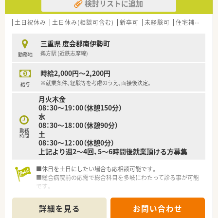
検討リストに追加
土日祝休み
土日休み(相談可含む)
新卒可
未経験可
住宅補助(手当)あり
三重県 度会郡南伊勢町
鵜方駅 (近鉄志摩線)
勤務地
時給2,000円～2,200円
※就業条件、経験等を考慮のうえ、面接後決定。
給与
月火木金
08：30～19：00（休憩150分）
水
08：30～18：00（休憩90分）
勤務
土
時間
08：30～12：00（休憩0分）
上記より週2～4回、5～6時間後就業頂ける方募集
■休日を土日にしたい場合も応相談可能です。
■総合病院前の応需で総合科目を多岐にわたって診る事が可能
です。
詳細を見る
お問い合わせ