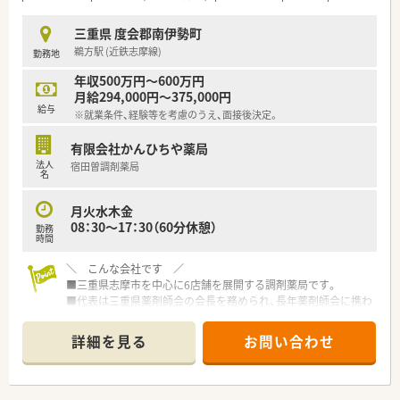
ております。
三重県 度会郡南伊勢町
鵜方駅 (近鉄志摩線)
勤務地
年収500万円～600万円
月給294,000円～375,000円
給与
※就業条件、経験等を考慮のうえ、面接後決定。
有限会社かんひちや薬局
法人
宿田曽調剤薬局
名
月火水木金
08：30～17：30（60分休憩）
勤務
時間
＼ こんな会社です ／
■三重県志摩市を中心に6店舗を展開する調剤薬局です。
■代表は三重県薬剤師会の会長を務められ、長年薬剤師会に携わ
っていらっしゃる方です。
■代表は今なお、調剤室に入り現場にて勤務をされております。
詳細を見る
お問い合わせ
■ご家族で経営されており、どの店舗もアットホームな雰囲気で
す。
■将来的に管理薬剤師をお任せできる方、今後を担っていただけ
るを募集！