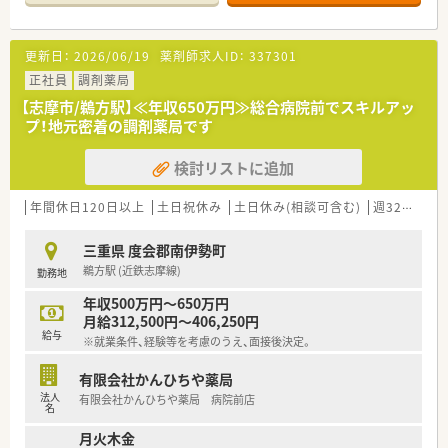
更新日：
2026/06/19
薬剤師求人ID：
337301
正社員
調剤薬局
【志摩市/鵜方駅】≪年収650万円≫総合病院前でスキルアッ
プ！地元密着の調剤薬局です
検討リストに追加
年間休日120日以上
土日祝休み
土日休み(相談可含む)
週32h以上
三重県 度会郡南伊勢町
鵜方駅 (近鉄志摩線)
勤務地
年収500万円～650万円
月給312,500円～406,250円
給与
※就業条件、経験等を考慮のうえ、面接後決定。
有限会社かんひちや薬局
法人
有限会社かんひちや薬局 病院前店
名
月火木金