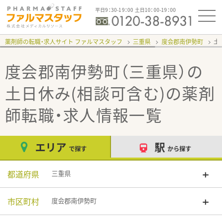
平日9：30-19：00 土日10：00-19：00
薬剤師の転職・求人サイト ファルマスタッフ
三重県
度会郡南伊勢町
土
度会郡南伊勢町（三重県）の
土日休み(相談可含む)
の薬剤
師転職・求人情報一覧
エリア
駅
で探す
から探す
都道府県
三重県
市区町村
度会郡南伊勢町