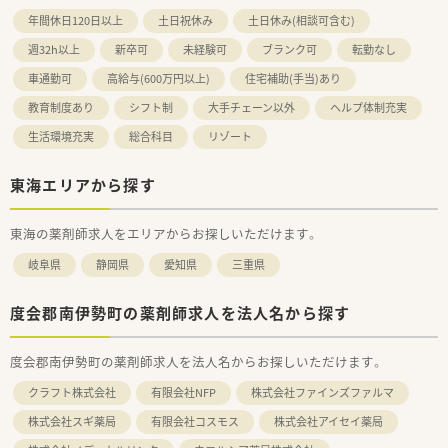
年間休日120日以上
土日祝休み
土日休み(相談可含む)
週32h以上
新卒可
未経験可
ブランク可
転勤なし
車通勤可
高給与(600万円以上)
住宅補助(手当)あり
教育制度あり
シフト制
大手チェーン以外
ヘルプ体制充実
生活環境充実
総合科目
リゾート
東海エリアから探す
東海の薬剤師求人をエリアからお探しいただけます。
岐阜県
静岡県
愛知県
三重県
度会郡南伊勢町の薬剤師求人を法人名から探す
度会郡南伊勢町の薬剤師求人を法人名からお探しいただけます。
クラフト株式会社
有限会社NFP
株式会社ファインズファルマ
株式会社スギ薬局
有限会社コスモス
株式会社アイセイ薬局