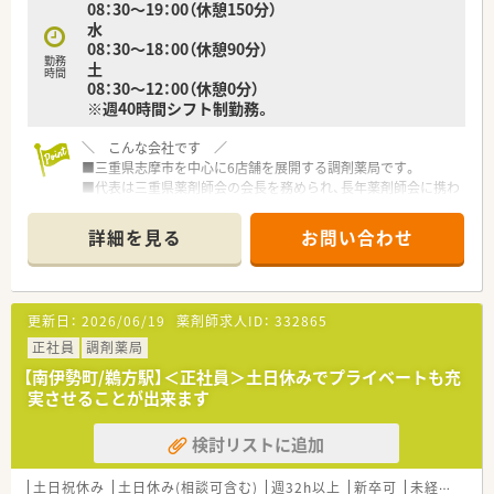
08：30～19：00（休憩150分）
水
08：30～18：00（休憩90分）
勤務
土
時間
08：30～12：00（休憩0分）
※週40時間シフト制勤務。
＼ こんな会社です ／
■三重県志摩市を中心に6店舗を展開する調剤薬局です。
■代表は三重県薬剤師会の会長を務められ、長年薬剤師会に携わ
っていらっしゃる方です。
■代表は今なお、調剤室に入り現場にて勤務をされております。
詳細を見る
お問い合わせ
■ご家族で経営されており、どの店舗もアットホームな雰囲気で
す。
■将来的に管理薬剤師をお任せできる方、今後を担っていただけ
るを募集！
更新日：
2026/06/19
薬剤師求人ID：
332865
＼ 働く魅力について ／
正社員
調剤薬局
■残業は基本的に少なく、プライベートも充実をさせることがで
【南伊勢町/鵜方駅】＜正社員＞土日休みでプライベートも充
きます。
実させることが出来ます
■条件次第では土日休みの勤務も相談が可能です。
■病院前の店舗で様々な処方を経験することができます。
検討リストに追加
■今後在宅医療に力を入れていくための増員としての募集とな
ります。
■従業員の定着率は非常に高く、長くご勤務を頂ける環境が整っ
土日祝休み
土日休み(相談可含む)
週32h以上
新卒可
未経験可