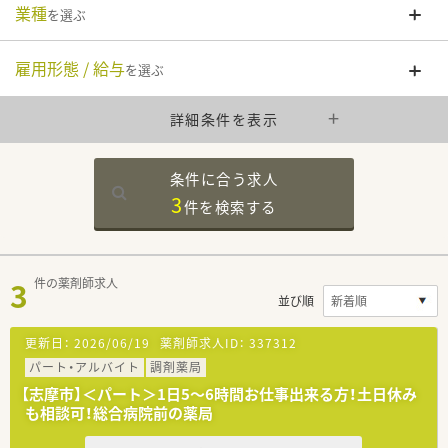
業種
を選ぶ
雇用形態 / 給与
を選ぶ
詳細条件を表示
条件に合う求人
3
件を
検索する
3
件の薬剤師求人
並び順
更新日：
2026/06/19
薬剤師求人ID：
337312
パート・アルバイト
調剤薬局
【志摩市】＜パート＞1日5～6時間お仕事出来る方！土日休み
も相談可！総合病院前の薬局