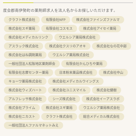
度会郡南伊勢町の薬剤師求人を法人名からお探しいただけます。
クラフト株式会社
有限会社NFP
株式会社ファインズファルマ
株式会社スギ薬局
有限会社コスモス
株式会社アイセイ薬局
株式会社メディカルリンク
ウエルシア薬局株式会社
アスラック株式会社
株式会社クスリのアオキ
株式会社なの花中部
株式会社はね調剤薬局
ウエルシア薬局株式会社
一般社団法人松阪地区薬剤師会
有限会社かんひちや薬局
有限会社志摩センター薬局
日本粉末薬品株式会社
株式会社中山
キョーワ薬局株式会社
株式会社メディカルウイングス
株式会社ウィズハート
株式会社ユニスマイル
株式会社健樹
アルフレッサ株式会社
シーズ株式会社
株式会社イーアスラボ
株式会社プライム
株式会社スギ薬局
ウエルシア薬局株式会社
株式会社ニカスト
クラフト株式会社
総合メディカル株式会社
一般社団法人ファルマネットみえ