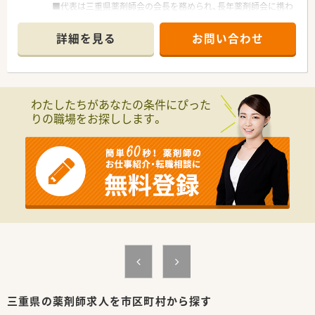
■代表は三重県薬剤師会の会長を務められ、長年薬剤師会に携わ
っていらっしゃる方です。
■代表は今なお、調剤室に入り現場にて勤務をされております。
詳細を見る
お問い合わせ
■ご家族で経営されており、どの店舗もアットホームな雰囲気で
す。
■将来的に管理薬剤師をお任せできる方、今後を担っていただけ
るを募集！
わたしたちがあなたの条件にぴった
＼ 働く魅力について ／
りの職場をお探しします。
■残業は基本的に少なく、プライベートも充実をさせることがで
きます。
■条件次第では土日休みの勤務も相談が可能です。
■病院前の店舗で様々な処方を経験することができます。
■今後在宅医療に力を入れていくための増員としての募集とな
ります。
■従業員の定着率は非常に高く、長くご勤務を頂ける環境が整っ
ております。
三重県の薬剤師求人を市区町村から探す