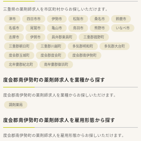
三重県の薬剤師求人を市区町村からお探しいただけます。
津市
四日市市
伊勢市
松阪市
桑名市
鈴鹿市
名張市
尾鷲市
亀山市
鳥羽市
熊野市
いなべ市
志摩市
伊賀市
員弁郡東員町
三重郡菰野町
三重郡朝日町
三重郡川越町
多気郡明和町
多気郡大台町
度会郡玉城町
度会郡度会町
度会郡南伊勢町
北牟婁郡紀北町
南牟婁郡御浜町
度会郡南伊勢町の薬剤師求人を業種から探す
度会郡南伊勢町の薬剤師求人を業種からお探しいただけます。
調剤薬局
度会郡南伊勢町の薬剤師求人を雇用形態から探す
度会郡南伊勢町の薬剤師求人を雇用形態からお探しいただけます。