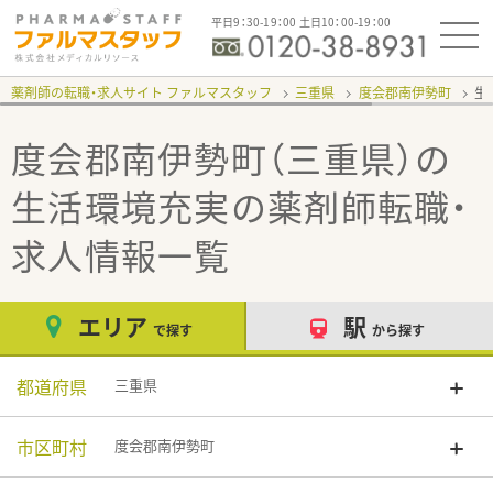
平日9：30-19：00 土日10：00-19：00
薬剤師の転職・求人サイト ファルマスタッフ
三重県
度会郡南伊勢町
生
度会郡南伊勢町（三重県）の
生活環境充実
の薬剤師転職・
求人情報一覧
エリア
駅
で探す
から探す
都道府県
三重県
市区町村
度会郡南伊勢町