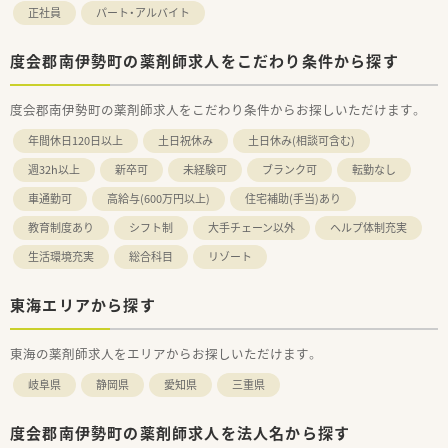
正社員
パート・アルバイト
度会郡南伊勢町の薬剤師求人をこだわり条件から探す
度会郡南伊勢町の薬剤師求人をこだわり条件からお探しいただけます。
年間休日120日以上
土日祝休み
土日休み(相談可含む)
週32h以上
新卒可
未経験可
ブランク可
転勤なし
車通勤可
高給与(600万円以上)
住宅補助(手当)あり
教育制度あり
シフト制
大手チェーン以外
ヘルプ体制充実
生活環境充実
総合科目
リゾート
東海エリアから探す
東海の薬剤師求人をエリアからお探しいただけます。
岐阜県
静岡県
愛知県
三重県
度会郡南伊勢町の薬剤師求人を法人名から探す