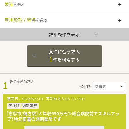
業種
を選ぶ
雇用形態 / 給与
を選ぶ
詳細条件を表示
条件に合う求人
1
件を
検索する
1
件の薬剤師求人
並び順
更新日：
2026/06/19
薬剤師求人ID：
337301
正社員
調剤薬局
【志摩市/鵜方駅】≪年収650万円≫総合病院前でスキルアッ
プ！地元密着の調剤薬局です