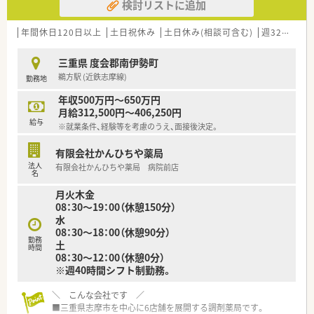
検討リストに追加
年間休日120日以上
土日祝休み
土日休み(相談可含む)
週32h以上
三重県 度会郡南伊勢町
鵜方駅 (近鉄志摩線)
勤務地
年収500万円～650万円
月給312,500円～406,250円
給与
※就業条件、経験等を考慮のうえ、面接後決定。
有限会社かんひちや薬局
法人
有限会社かんひちや薬局 病院前店
名
月火木金
08：30～19：00（休憩150分）
水
08：30～18：00（休憩90分）
勤務
土
時間
08：30～12：00（休憩0分）
※週40時間シフト制勤務。
＼ こんな会社です ／
■三重県志摩市を中心に6店舗を展開する調剤薬局です。