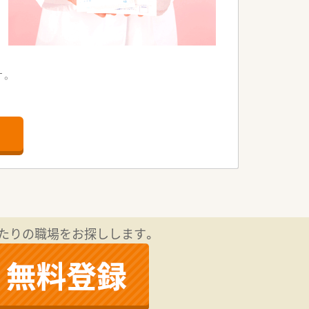
す。
。
す。
。
たりの職場をお探しします。