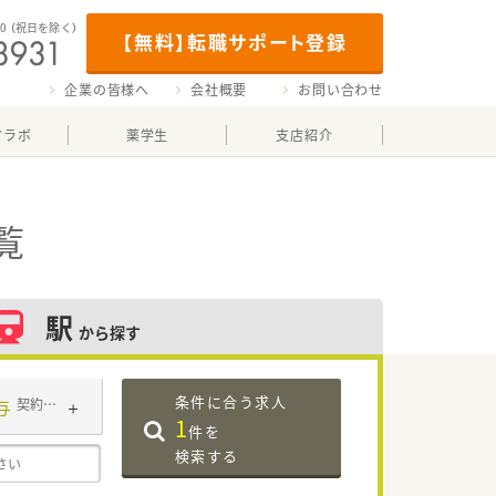
00
（祝日を除く）
【無料】転職サポート登録
企業の皆様へ
会社概要
お問い合わせ
マラボ
薬学生
支店紹介
覧
駅
から探す
条件に合う求人
与
契約社員
1
件を
検索する