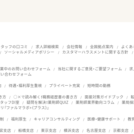
スタッフの口コミ
求人詳細検索
会社情報
全国拠点案内
よくあ
ソーシャルメディアポリシー
カスタマーハラスメントに関する方針
就業中のお問い合わせフォーム
当社に関するご意見・ご要望フォーム
求
問い合わせフォーム
向
待遇・福利厚生重視
プライベート充実
短時間の勤務
き方
○×で読み解く！職務経歴書の書き方
面接対策ガイドブック
タッフDI室
疑問を解決！薬剤師QUIZ
薬剤師業界動向コラム
薬局探
『ファルマラボ+（プラス）』
体制
福利厚生
キャリアコンサルティング
医療・健康サポート
教
宮支店
船橋支店
東京支店
横浜支店
名古屋支店
京都支店