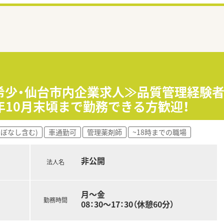
希少・仙台市内企業求人≫品質管理経験
年10月末頃まで勤務できる方歓迎！
ほぼなし含む)
車通勤可
管理薬剤師
~18時までの職場
非公開
法人名
月～金
勤務時間
08：30～17：30（休憩60分）