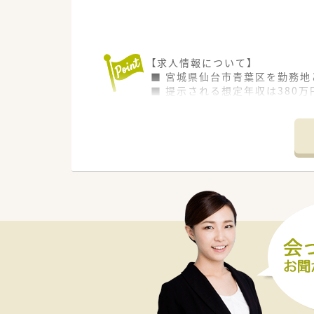
【求人情報について】
■ 宮城県仙台市青葉区を勤務
■ 提示される想定年収は380
■企業未経験の方もご相談下さ
【会社特徴】
■ 環境や衛生のプロフェッシ
■ 宮城県内で唯一の医療用医
■ 従業員のスキルアップを応
【想定されるモデル年収】
■ ご提示できる年収は380万
■ これまでのご経験やスキルを
■ 定期的な昇給や賞与の支給は