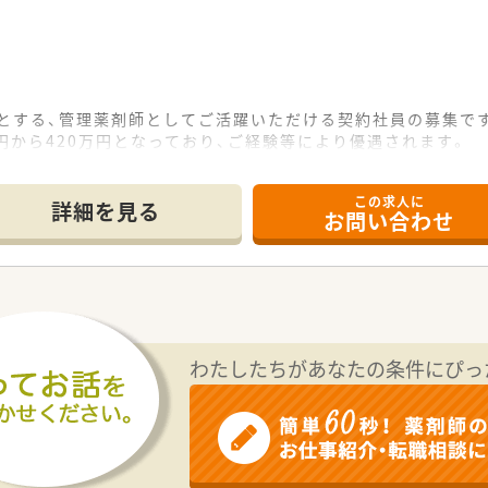
地とする、管理薬剤師としてご活躍いただける契約社員の募集で
万円から420万円となっており、ご経験等により優遇されます。
い♪
この求人に
詳細を見る
お問い合わせ
ョナルが満足するような、関連薬剤の開発や提携に努めています
薬品製造販売業者であり、地域社会において高い信頼を得ていま
援しており、外部研修等への参加を支援する福利厚生があります
円から420万円の範囲であり、契約社員としての採用となります。
考慮した上で、支給される給与額が最終的に優遇されます。
わたしたちがあなたの条件にぴっ
ございませんが、時間外手当が全額支給される仕組みです。