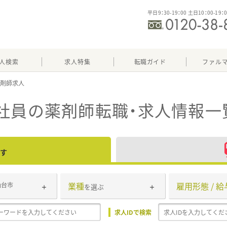
平日9：30-19：00 土日10：00-19：
人検索
求人特集
転職ガイド
ファル
社員
の薬剤師転職・求人情報一
す
業種
雇用形態 / 給
仙台市
を選ぶ
求人IDで検索