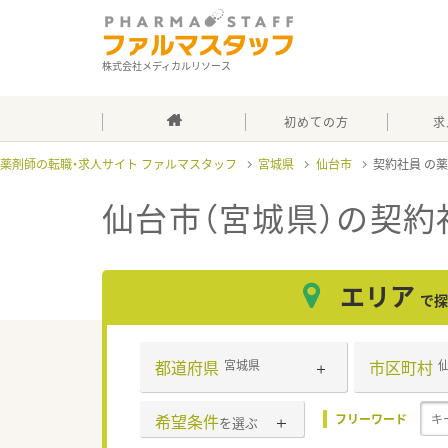
株式会社メディカルリソース
初めての方
求
薬剤師の転職・求人サイト ファルマスタッフ
宮城県
仙台市
契約社員
仙台市（宮城県）の契約
エリア
で探
都道府県
市区町村
宮城県
希望条件
フリーワード
を選ぶ