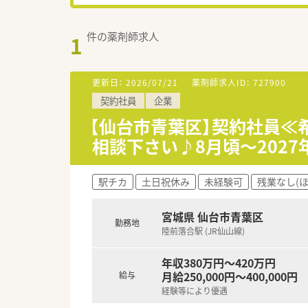
件の薬剤師求人
1
更新日：
2026/07/21
薬剤師求人ID：
727900
契約社員
企業
【仙台市青葉区】契約社員≪
相談下さい♪8月頃～2027
駅チカ
土日祝休み
未経験可
残業なし(
宮城県 仙台市青葉区
勤務地
陸前落合駅 (JR仙山線)
年収380万円～420万円
月給250,000円～400,000円
給与
経験等により優遇