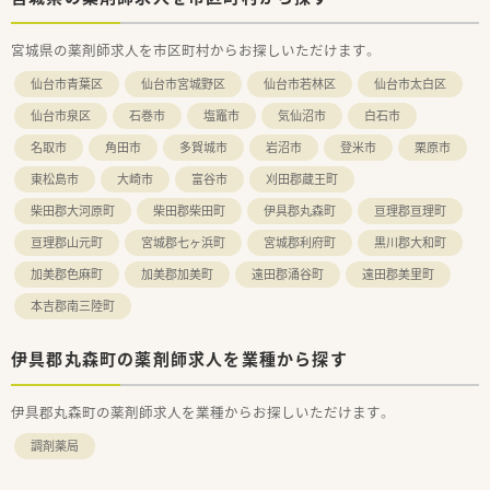
宮城県の薬剤師求人を市区町村からお探しいただけます。
仙台市青葉区
仙台市宮城野区
仙台市若林区
仙台市太白区
仙台市泉区
石巻市
塩竈市
気仙沼市
白石市
名取市
角田市
多賀城市
岩沼市
登米市
栗原市
東松島市
大崎市
富谷市
刈田郡蔵王町
柴田郡大河原町
柴田郡柴田町
伊具郡丸森町
亘理郡亘理町
亘理郡山元町
宮城郡七ヶ浜町
宮城郡利府町
黒川郡大和町
加美郡色麻町
加美郡加美町
遠田郡涌谷町
遠田郡美里町
本吉郡南三陸町
伊具郡丸森町の薬剤師求人を業種から探す
伊具郡丸森町の薬剤師求人を業種からお探しいただけます。
調剤薬局