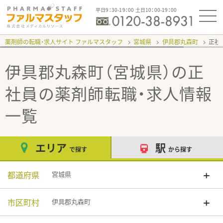
平日9：30-19：00 土日10：00-19：00
薬剤師の転職・求人サイト ファルマスタッフ
宮城県
伊具郡丸森町
正社
伊具郡丸森町（宮城県）の正
社員
の薬剤師転職・求人情報
一覧
エリア
駅
で探す
から探す
都道府県
宮城県
市区町村
伊具郡丸森町