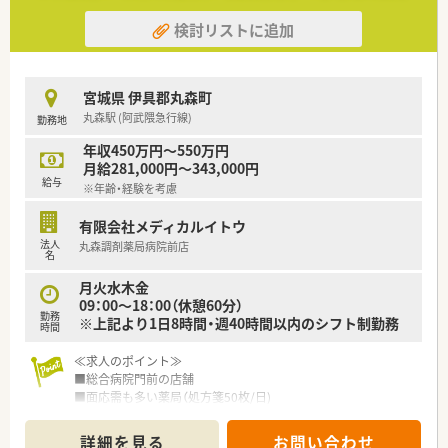
検討リストに追加
宮城県 伊具郡丸森町
丸森駅 (阿武隈急行線)
勤務地
年収450万円～550万円
月給281,000円～343,000円
給与
※年齢・経験を考慮
有限会社メディカルイトウ
法人
丸森調剤薬局病院前店
名
月火水木金
09：00～18：00（休憩60分）
勤務
※上記より1日8時間・週40時間以内のシフト制勤務
時間
≪求人のポイント≫
■総合病院門前の店舗
■面応需も多い薬局（処方箋50枚/日)
■薬剤師２名体制
■災害対応型の作りで特徴的な店舗バリアフリーに配慮した店
詳細を見る
お問い合わせ