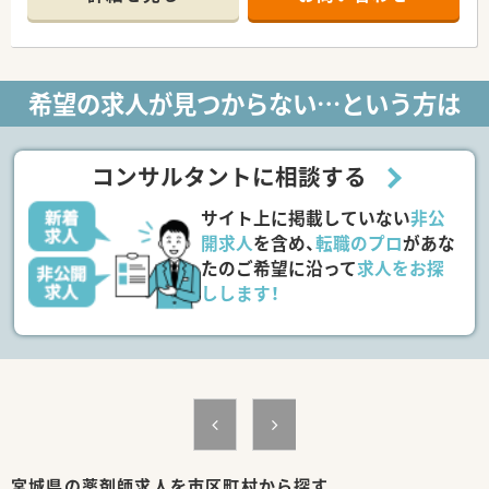
舗♪
≪こんな方にオススメ≫
■地域に根ざした店舗で働きたい方
■フォロー体制充実の環境でメリハリをつけて働きたい方
希望の求人が見つからない…という方は
■処方箋枚数に対しゆとりある人員体制の店舗で、患者様とのお
時間を大切にしたい方
・・＊ 企業の特徴 ＊・・
コンサルタントに相談する
■宮城県の県南エリアを中心に調剤薬局の店舗展開中の地場企
業です。
サイト上に掲載していない
非公
■幅広い年代が活躍し、社内委員会活動を積極的に行い、ボトム
アップで会社を良くしていく社風が魅力です。
開求人
を含め、
転職のプロ
があな
■代表取締役は柔らかい人柄で薬剤師としても勤務しているた
たのご希望に沿って
求人をお探
め、風通しの良い職場環境で働けます。
しします！
■在宅・かかりつけにも注力しており、地域に密着し県南エリア
の医療を支える薬局経営を行っています。
■新卒採用もスタートしました！門前クリニックの処方をじっく
り学ぶ、総合病院の科目を広く触れる、在宅の経験を積む、学会
発表に参加してみるetc…。あなたの希望や適性に応じた働き方
が可能です！住宅手当、奨学金制度などの福利厚生も気になる
方、まずはお気軽にご相談ください。
宮城県の薬剤師求人を市区町村から探す