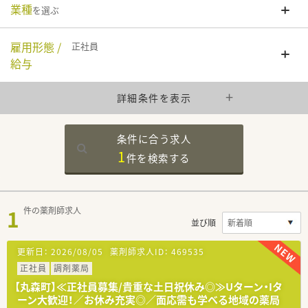
業種
を選ぶ
雇用形態 /
正社員
給与
詳細条件を表示
条件に合う求人
1
件を
検索する
1
件の薬剤師求人
並び順
更新日：
2026/08/05
薬剤師求人ID：
469535
正社員
調剤薬局
【丸森町】≪正社員募集/貴重な土日祝休み◎≫Uターン・Iタ
ーン大歓迎！／お休み充実◎／面応需も学べる地域の薬局