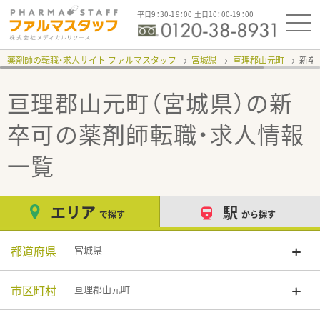
平日9：30-19：00 土日10：00-19：00
薬剤師の転職・求人サイト ファルマスタッフ
宮城県
亘理郡山元町
新卒
亘理郡山元町（宮城県）の新
卒可
の薬剤師転職・求人情報
一覧
エリア
駅
で探す
から探す
都道府県
宮城県
市区町村
亘理郡山元町