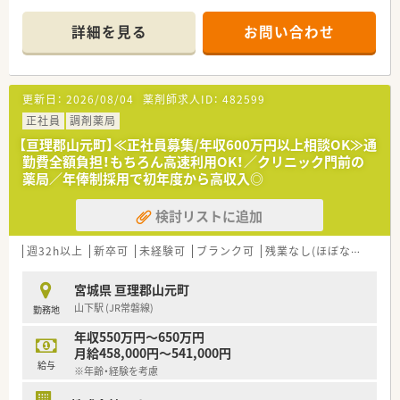
■ 内科、外科、消化器科、小児科などを応需しており、1日平均80
枚の処方箋を取り扱っております。
詳細を見る
お問い合わせ
■ 薬剤師は常勤2名体制、事務員が3名在籍しており、医薬品採用
品目数は1,500品目でございます。
【募集背景と求める人物像について】
更新日：
2026/08/04
薬剤師求人ID：
482599
■ 急募の案件であり、現在欠員により代表取締役が一人で店舗
を回している状況でございます。
正社員
調剤薬局
■ 経験豊富な薬剤師の方を優先的に求めており、特に将来的な
【亘理郡山元町】≪正社員募集/年収600万円以上相談OK≫通
右腕候補を歓迎いたします。
勤費全額負担！もちろん高速利用OK！／クリニック門前の
■ 年齢は60歳位まで相談可能であり、調剤未経験の方でも応募
薬局／年俸制採用で初年度から高収入◎
可能な求人でございます。
検討リストに追加
【法人特徴について】
■ 宮城県内に3店舗を展開している地元の調剤薬局で、今後も県
内での新店計画がある成長企業です。
週32h以上
新卒可
未経験可
ブランク可
残業なし(ほぼなし含む)
■ 代表取締役が薬剤師として勤務されており、風通しが良く働
きやすい職場環境の整備に努めています。
宮城県 亘理郡山元町
■ 女性社員が多く、子育て世代の勤務実績もあるため、お休みを
山下駅 (JR常磐線)
勤務地
取りやすい環境が魅力でございます。
年収550万円～650万円
月給458,000円～541,000円
給与
※年齢・経験を考慮