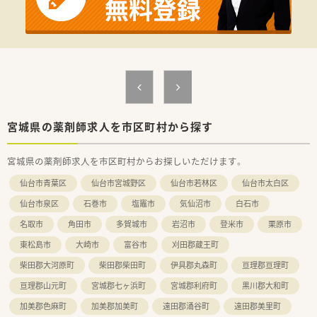
【こんな方にオススメ】
■ご自身の経験を活かし、年収600万円以上の高収入を実現した
い方におすすめです。
■経営者と近い距離で働き、薬局運営のノウハウや経営視点を学
びたい方に最適です。
■将来的に自身の薬局を持ちたいという独立志向のある方も歓
迎しています。
宮城県の薬剤師求人を市区町村から探す
宮城県の薬剤師求人を市区町村からお探しいただけます。
仙台市青葉区
仙台市宮城野区
仙台市若林区
仙台市太白区
仙台市泉区
石巻市
塩竈市
気仙沼市
白石市
名取市
角田市
多賀城市
岩沼市
登米市
栗原市
東松島市
大崎市
富谷市
刈田郡蔵王町
柴田郡大河原町
柴田郡柴田町
伊具郡丸森町
亘理郡亘理町
亘理郡山元町
宮城郡七ヶ浜町
宮城郡利府町
黒川郡大和町
加美郡色麻町
加美郡加美町
遠田郡涌谷町
遠田郡美里町