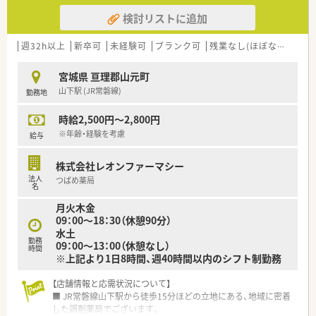
検討リストに追加
週32h以上
新卒可
未経験可
ブランク可
残業なし(ほぼなし含む)
宮城県 亘理郡山元町
山下駅 (JR常磐線)
勤務地
時給2,500円～2,800円
※年齢・経験を考慮
給与
株式会社レオンファーマシー
法人
つばめ薬局
名
月火木金
09：00～18：30（休憩90分）
水土
勤務
09：00～13：00（休憩なし）
時間
※上記より1日8時間、週40時間以内のシフト制勤務
【店舗情報と応需状況について】
■ JR常磐線山下駅から徒歩15分ほどの立地にある、地域に密着
した調剤薬局でございます。