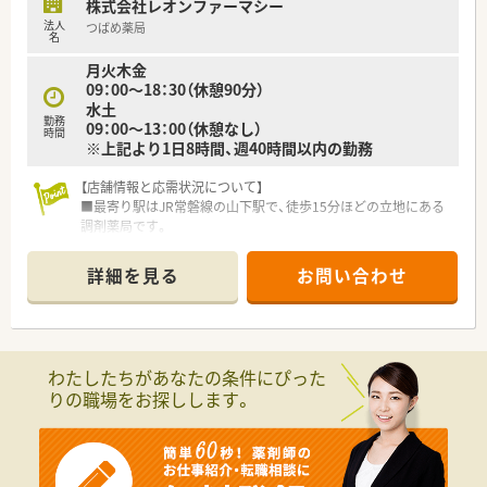
株式会社レオンファーマシー
法人
つばめ薬局
名
月火木金
09：00～18：30（休憩90分）
水土
勤務
09：00～13：00（休憩なし）
時間
※上記より1日8時間、週40時間以内の勤務
【店舗情報と応需状況について】
■最寄り駅はJR常磐線の山下駅で、徒歩15分ほどの立地にある
調剤薬局です。
■応需科目は消化器内科を中心に、内科、外科、小児科糖尿病内
科など幅広く対応しています。
詳細を見る
お問い合わせ
■処方箋枚数は1日平均80枚で、採用後は薬剤師2名体制と事務3
名で運営する予定です。
【法人特徴について】
■宮城県内に3店舗の調剤薬局を展開し、仙台を中心に新規出店
わたしたちがあなたの条件にぴった
も計画中の成長企業です。
りの職場をお探しします。
■代表自身も薬剤師として現場に立ち、スタッフが働きやすい職
場環境づくりを重視しています。
■女性社員や子育て世代のスタッフが多く在籍しており、お互い
に協力し合う風土が根付いています。