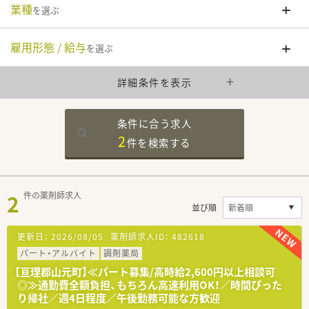
業種
を選ぶ
雇用形態 / 給与
を選ぶ
詳細条件を表示
条件に合う求人
2
件を
検索する
2
件の薬剤師求人
並び順
更新日：
2026/08/05
薬剤師求人ID：
482618
パート・アルバイト
調剤薬局
【亘理郡山元町】≪パート募集/高時給2,600円以上相談可
◎≫通勤費全額負担、もちろん高速利用OK！／時間ぴった
り帰社／週4日程度／午後勤務可能な方歓迎