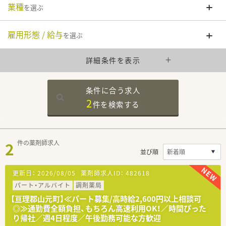
業種
を選ぶ
雇用形態 / 給与
を選ぶ
詳細条件を表示
条件に合う求人
2
件を
検索する
2
件の薬剤師求人
並び順
更新日：
2026/08/05
薬剤師求人ID：
482618
パート・アルバイト
調剤薬局
【亘理郡山元町】≪パート募集/高時給2,600円以上相談可
◎≫通勤費全額負担、もちろん高速利用OK！／時間ぴった
り帰社／週4日程度／午後勤務可能な方歓迎