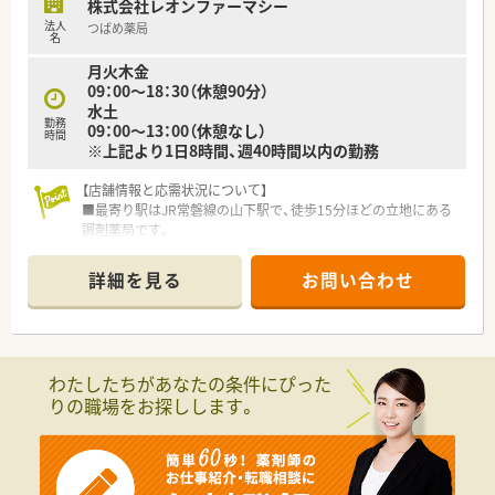
株式会社レオンファーマシー
法人
つばめ薬局
名
月火木金
09：00～18：30（休憩90分）
水土
勤務
09：00～13：00（休憩なし）
時間
※上記より1日8時間、週40時間以内の勤務
【店舗情報と応需状況について】
■最寄り駅はJR常磐線の山下駅で、徒歩15分ほどの立地にある
調剤薬局です。
■応需科目は消化器内科を中心に、内科、外科、小児科糖尿病内
科など幅広く対応しています。
詳細を見る
お問い合わせ
■処方箋枚数は1日平均80枚で、採用後は薬剤師2名体制と事務3
名で運営する予定です。
【法人特徴について】
■宮城県内に3店舗の調剤薬局を展開し、仙台を中心に新規出店
わたしたちがあなたの条件にぴった
も計画中の成長企業です。
りの職場をお探しします。
■代表自身も薬剤師として現場に立ち、スタッフが働きやすい職
場環境づくりを重視しています。
■女性社員や子育て世代のスタッフが多く在籍しており、お互い
に協力し合う風土が根付いています。