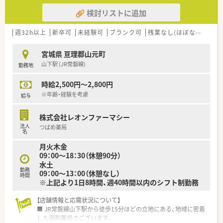
検討リストに追加
週32h以上
新卒可
未経験可
ブランク可
残業なし(ほぼなし含む)
宮城県 亘理郡山元町
山下駅 (JR常磐線)
勤務地
時給2,500円～2,800円
※年齢・経験を考慮
給与
株式会社レオンファーマシー
法人
つばめ薬局
名
月火木金
09：00～18：30（休憩90分）
水土
勤務
09：00～13：00（休憩なし）
時間
※上記より1日8時間、週40時間以内のシフト制勤務
【店舗情報と応需状況について】
■ JR常磐線山下駅から徒歩15分ほどの立地にある、地域に密着
した調剤薬局でございます。