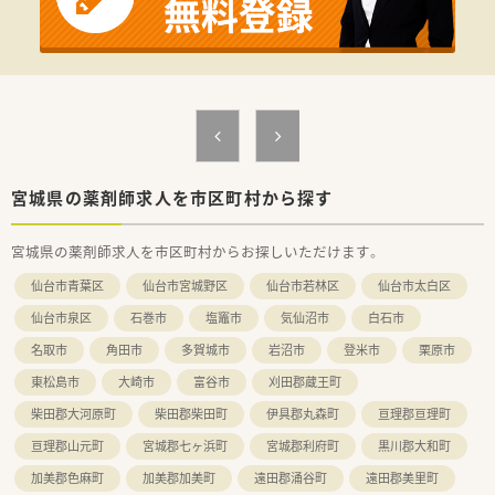
【こんな方にオススメ】
■ご自身の経験を活かし、年収600万円以上の高収入を実現した
い方におすすめです。
■経営者と近い距離で働き、薬局運営のノウハウや経営視点を学
びたい方に最適です。
■将来的に自身の薬局を持ちたいという独立志向のある方も歓
迎しています。
宮城県の薬剤師求人を市区町村から探す
宮城県の薬剤師求人を市区町村からお探しいただけます。
仙台市青葉区
仙台市宮城野区
仙台市若林区
仙台市太白区
仙台市泉区
石巻市
塩竈市
気仙沼市
白石市
名取市
角田市
多賀城市
岩沼市
登米市
栗原市
東松島市
大崎市
富谷市
刈田郡蔵王町
柴田郡大河原町
柴田郡柴田町
伊具郡丸森町
亘理郡亘理町
亘理郡山元町
宮城郡七ヶ浜町
宮城郡利府町
黒川郡大和町
加美郡色麻町
加美郡加美町
遠田郡涌谷町
遠田郡美里町