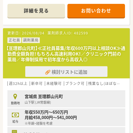
■ 内科、外科、消化器科、小児科などを応需しており、1日平均80
枚の処方箋を取り扱っております。
詳細を見る
お問い合わせ
■ 薬剤師は常勤2名体制、事務員が3名在籍しており、医薬品採用
品目数は1,500品目でございます。
【募集背景と求める人物像について】
更新日：
2026/08/04
薬剤師求人ID：
482599
■ 急募の案件であり、現在欠員により代表取締役が一人で店舗
を回している状況でございます。
正社員
調剤薬局
■ 経験豊富な薬剤師の方を優先的に求めており、特に将来的な
【亘理郡山元町】≪正社員募集/年収600万円以上相談OK≫通
右腕候補を歓迎いたします。
勤費全額負担！もちろん高速利用OK！／クリニック門前の
■ 年齢は60歳位まで相談可能であり、調剤未経験の方でも応募
薬局／年俸制採用で初年度から高収入◎
可能な求人でございます。
検討リストに追加
【法人特徴について】
■ 宮城県内に3店舗を展開している地元の調剤薬局で、今後も県
内での新店計画がある成長企業です。
週32h以上
新卒可
未経験可
ブランク可
残業なし(ほぼなし含む)
■ 代表取締役が薬剤師として勤務されており、風通しが良く働
きやすい職場環境の整備に努めています。
宮城県 亘理郡山元町
■ 女性社員が多く、子育て世代の勤務実績もあるため、お休みを
山下駅 (JR常磐線)
勤務地
取りやすい環境が魅力でございます。
年収550万円～650万円
月給458,000円～541,000円
給与
※年齢・経験を考慮