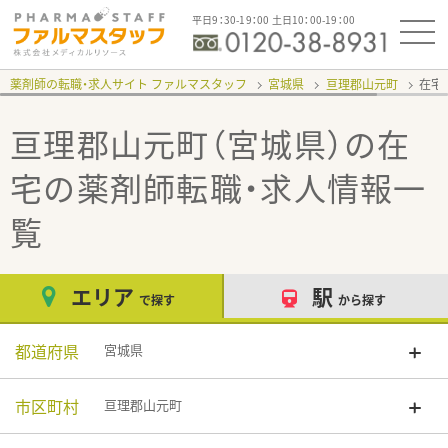
平日9：30-19：00 土日10：00-19：00
薬剤師の転職・求人サイト ファルマスタッフ
宮城県
亘理郡山元町
在宅
亘理郡山元町（宮城県）の在
宅
の薬剤師転職・求人情報一
覧
エリア
駅
で探す
から探す
都道府県
宮城県
市区町村
亘理郡山元町