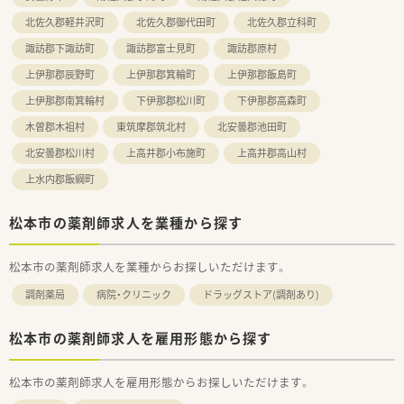
北佐久郡軽井沢町
北佐久郡御代田町
北佐久郡立科町
諏訪郡下諏訪町
諏訪郡富士見町
諏訪郡原村
上伊那郡辰野町
上伊那郡箕輪町
上伊那郡飯島町
上伊那郡南箕輪村
下伊那郡松川町
下伊那郡高森町
木曽郡木祖村
東筑摩郡筑北村
北安曇郡池田町
北安曇郡松川村
上高井郡小布施町
上高井郡高山村
上水内郡飯綱町
松本市の薬剤師求人を業種から探す
松本市の薬剤師求人を業種からお探しいただけます。
調剤薬局
病院・クリニック
ドラッグストア(調剤あり)
松本市の薬剤師求人を雇用形態から探す
松本市の薬剤師求人を雇用形態からお探しいただけます。