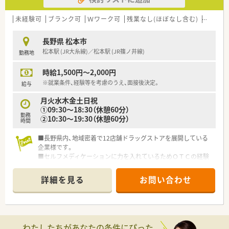
未経験可
ブランク可
Ｗワーク可
残業なし(ほぼなし含む)
60歳以
長野県 松本市
松本駅 (JR大糸線)／松本駅 (JR篠ノ井線)
勤務地
時給1,500円～2,000円
※就業条件、経験等を考慮のうえ、面接後決定。
給与
月火水木金土日祝
①09:30～18:30（休憩60分）
勤務
②10:30～19:30（休憩60分）
時間
■長野県内、地域密着で12店舗ドラッグストアを展開している
企業様です。
■セルフメディケーションに力を入れているためＯＴＣの経験
も積める薬局です。
■Wワークも可能です。
詳細を見る
お問い合わせ
わたしたちがあなたの条件にぴった