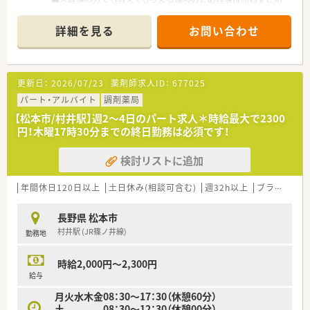
募ください。
■時給は面接後決定となりますが経験者は2100円以上相談可能
詳細を見る
お問い合わせ
です。
更新日：
2026/07/23
薬剤師求人ID：
677025
パート・アルバイト
調剤薬局
【松本市/村井駅】週2～4日のパート求人＊時給最大で2300
円！木曜17時30分までの終日勤務は必須です！
検討リストに追加
年間休日120日以上
土日休み(相談可含む)
週32h以上
ブランク可
長野県 松本市
村井駅 (JR篠ノ井線)
勤務地
時給2,000円～2,300円
給与
月火水木金08：30〜17：30（休憩60分）
土 08：30〜12：30（休憩00分）