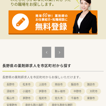
りの職場をお探しします。
長野県の薬剤師求人を市区町村から探す
長野県の薬剤師求人を市区町村からお探しいただけます。
長野市
松本市
上田市
岡谷市
飯田市
諏訪市
須坂市
小諸市
伊那市
駒ヶ根市
中野市
大町市
飯山市
茅野市
塩尻市
佐久市
千曲市
東御市
安曇野市
南佐久郡小海町
南佐久郡佐久穂町