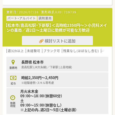
日あたり50枚ほど受け付けている薬局です。
■外来調剤に加えて個人在宅業務も数件担当しており地域に密
更新日：
2026/07/28
薬剤師求人ID：
719739
着した幅広い医療サービスを提供しています。
■スタッフは常勤1名とパート数名が在籍しており常時3名体制
パート・アルバイト
調剤薬局
でスピーディかつ丁寧な対応を実現しています。
【松本市/島高松駅・下新駅】＜高時給2350円～＞小児科メイ
ンの薬局／週2日～土曜日に勤務が可能な方歓迎
【法人特徴について】
■2014年の設立以来長野県松本市を中心として地域密着型の店
検討リストに追加
舗展開を積極的に推進している会社です。
■ドミナント戦略による出店を行っており近隣店舗からの速や
かな応援やヘルプ体制が整っています。
週32h以上
未経験可
ブランク可
残業なし(ほぼなし含む)
車通勤
■調剤作業をスピーディに効率よく行い浮いた時間で患者様と
の対話をしっかりと深める方針をとっています。
長野県 松本市
島高松駅 (JR大糸線)／下新駅 (上高地線)
勤務地
【こんな取り組みをしています】
■調剤業務のスピードと正確性を向上させることで患者様と向
時給2,350円～2,450円
き合う時間を最大限に確保しています。
■居宅在宅医療へ積極的に取り組むことで薬局内に留まらない
※経験者例・スキル等考慮
給与
広域な地域貢献活動を推進しています。
月火水木金
■近隣店舗間での円滑なヘルプ体制を構築しスタッフ全体の労
09：00～18：00（休憩60分）
働負担を軽減する工夫を行っています。
土
勤務
09：00～15：00（休憩なし）
時間
※上記の内、週2日～5日（土曜必須）