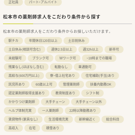
正社員
パート・アルバイト
松本市の薬剤師求人をこだわり条件から探す
松本市の薬剤師求人をこだわり条件からお探しいただけます。
駅チカ
年間休日120日以上
土日祝休み
土日休み(相談可含む)
週休2.5日以上
週32h以上
新卒可
未経験可
ブランク可
Ｗワーク可
~18時までの職場
残業なし(ほぼなし含む)
転勤なし
車通勤可
高給与(600万円以上)
寮・借上社宅あり
住宅補助(手当)あり
託児所あり
60歳以上可
管理薬剤師
扶養内勤務OK
認定薬剤師取得支援あり
教育制度あり
シフト制
かかりつけ薬剤師
大手チェーン
大手チェーン以外
ヘルプ体制充実
一人薬剤師
22時以降勤務あり
賃貸物件（家具なし）
生活環境充実
新幹線近く
総合科目
高収入
在宅
積雪あり