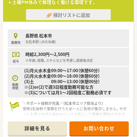
＋土曜PM休みで無理なく働ける環境です。
検討リストに追加
長野県 松本市
北松本駅 (JR大糸線)
勤務地
時給2,300円～2,500円
※年齢、経験、スキルなどを考慮し面接後決定
給与
(1)月火水木金09:00～17:00（休憩60分）
(2)月火水木金09:00～18:00（休憩60分）
(3)土 09:00～13:00（休憩00分）
勤務
※(1)or(2)で週3日程度勤務可能な方
時間
※(3)については月1～2回程度ご勤務必須です
＼サポート体制が充実／（松本市エリア担当より）
常時3名体制で業務を行うため一人に負担が集中しません。サポ
ートを受けながら自分のペースで安心して業務を開始できます
よ。
詳細を見る
お問い合わせ
【店舗情報と応需状況について】
■北松本駅から車で5分の立地に位置しており内科の処方箋を1