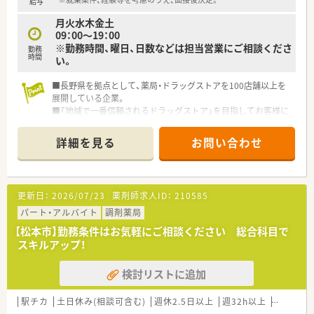
給与
間に自己研鑽に励むことができる環境を整えています。
月火水木金土
■残業を減らすための業務効率化に常に取り組んでおり、無駄な
09：00～19：00
作業を省くことで働きやすい環境作りを推進しています。
※勤務時間、曜日、日数などは担当営業にご相談くださ
勤務
時間
い。
■長野県を拠点として、薬局・ドラッグストアを100店舗以上を
展開している企業。
■「地域で一番信頼されるドラッグストア」を目指してお客様に
信頼される店づくりを進めています。
■2015年には大手医薬品企業の参加に入り、さらなる飛躍を目
詳細を見る
お問い合わせ
指している活気ある企業です。
■グループとしての全体研修があり、スキルアップができる環境
です。
更新日：
2026/07/23
薬剤師求人ID：
210585
パート・アルバイト
調剤薬局
【松本市】勤務条件はお気軽にご相談ください 総合科目で
スキルアップ！
検討リストに追加
駅チカ
土日休み(相談可含む)
週休2.5日以上
週32h以上
未経験可