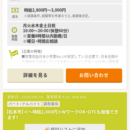
時給2,800円～3,000円
※就業条件、経験等を考慮のうえ、面接後決定。
給与
月火水木金土日祝
10:00～20:00（休憩60分）
※実働8時間以内勤務/日
勤務
時間
※曜日・時間応相談
［企業の特徴］
■営業収益日本小売業No.1の安定している企業で、日本全国か
ら海外まで出店している大手ショッピングモールの中に調剤薬
局を展開しています。
■面分業がメインのため、多くの医療機関から処方箋を応需して
詳細を見る
お問い合わせ
いるので、薬の品目数も多く、幅広い知識・スキルを磨くことが
できます。
■OTC併設店だからこそ『健康をトータルでサポート』できま
す。
更新日：
2026/06/19
薬剤師求人ID：
406386
※赤ちゃんからお年寄りまで健康相談を通じてセルフメディケ
ーション推進に貢献でき、カウンセリング力を身につけられる環
パート・アルバイト
調剤薬局
境です。
【松本市】≪～時給2,000円≫WワークOK・OTCも勉強でき
※在宅医療への取り組みも積極的行っております。
ます！
■地域に根ざしたかかりつけ薬剤師を目指し、薬のスペシャリス
トを育てています。
検討リストに追加