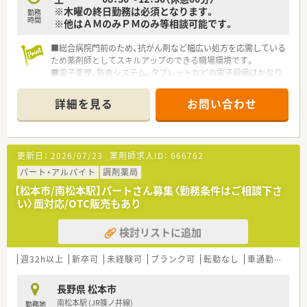
※木曜の終日勤務は必須となります。
勤務
時間
※他はＡＭのみＰＭのみ等相談可能です。
■総合病院門前のため、抗がん剤など幅広い処方を応需している
ため薬剤師としてスキルアップのできる職場環境です。
■電子薬歴、監査システム、タブレットなどの電子設備はかなり
充実しており業務効率も良く、安全性も高い環境のため、安心し
てご勤務いただけます。
詳細を見る
お問い合わせ
■伊那市に姉妹店1店舗あり安定経営です。店舗異動などは一切
ありません。
更新日：
2026/07/23
薬剤師求人ID：
666762
パート・アルバイト
調剤薬局
【松本市/南松本駅】パートさん募集〈勤務条件はご相談下さ
い〉面対応/OTC販売もあり
検討リストに追加
週32h以上
新卒可
未経験可
ブランク可
転勤なし
車通勤可
教
長野県 松本市
南松本駅 (JR篠ノ井線)
勤務地