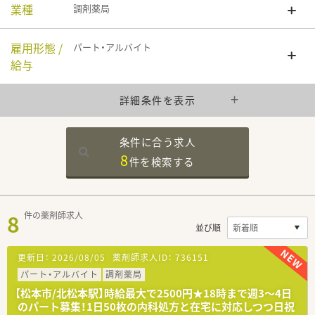
業種
調剤薬局
雇用形態 /
パート・アルバイト
給与
詳細条件を表示
条件に合う求人
8
件を
検索する
8
件の薬剤師求人
並び順
更新日：
2026/08/05
薬剤師求人ID：
736151
パート・アルバイト
調剤薬局
【松本市/北松本駅】時給最大で2500円★18時まで週3～4日
のパート募集！1日50枚の内科処方と在宅に対応しつつ日祝