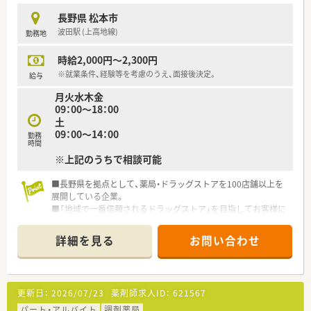
長野県 松本市
波田駅 (上高地線)
勤務地
時給2,000円～2,300円
※就業条件、経験等を考慮のうえ、面接後決定。
給与
月火水木金
09：00～18：00
土
09：00～14：00
勤務
時間
※上記のうちで相談可能
■長野県を拠点として、薬局・ドラッグストアを100店舗以上を
展開している企業。
■「地域で一番信頼されるドラッグストア」を目指してお客様に
信頼される店づくりを進めています。
■2015年には大手医薬品企業の参加に入り、さらなる飛躍を目
詳細を見る
お問い合わせ
指している活気ある企業です。
■グループとしての全体研修があり、スキルアップができる環境
です。
■地域のかかりつけ薬局として、アットホームな雰囲気の中でご
更新日：
2026/07/23
薬剤師求人ID：
621567
勤務頂けます。
パート・アルバイト
調剤薬局