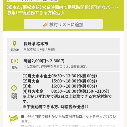
【松本市/南松本駅】営業時間内で勤務時間相談可能なパート
募集！午後勤務できる方歓迎♪
検討リストに追加
長野県 松本市
南松本駅 (JR篠ノ井線)
勤務地
時給2,000円～2,300円
※就業条件、経験等を考慮のうえ、面接後決定。
給与
(1)月火水木金土08:30～12:30（休憩 00分）
(2)月火金 15:00～18:30（休憩 00分）
(3)水 16:00～18:30（休憩 00分）
(4)月火水金 08:30～18:30（休憩150～210分）
勤務
※上記いずれかで週2日以上勤務できる方が対象で
時間
す。
※午後勤務できる方、時給含め優遇！！
■小児科門前で粉も多いため散剤自動ロボットを導入されてい
ます。
■未経験の方でも教えてもらえる環境のため経験は問わずご応