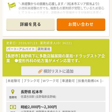
＼未経験からの挑戦も応援します／（松本市エリア担当より）
小児科未経験の方でも、複数名の薬剤師が常駐しているため安心
してスタートできます。退職者の欠員補充ですが体制は手厚く、
無理なく業務を覚えていける温かい職場です。
詳細を見る
お問い合わせ
【店舗情報と応需状況について】
■下新駅から車で5分ほどの場所に位置しており、毎日の通勤も
スムーズに行える立地環境が整っております。
■近隣の小児科クリニックからの処方箋をメインに応需してお
更新日：
2026/07/23
薬剤師求人ID：
36221
り、1日に110枚から120枚ほど対応します。
■薬剤師は常勤とパートを含めて常時3名から5名体制をとって
パート・アルバイト
調剤薬局
おり、協力しながら円滑に業務を進めています。
【長野市】長野県下に多数店舗展開の薬局・ドラッグストア企
業 ●整形外科の処方箋がメイン応需です。
【勤務実態について】
■開局時間は月曜日から土曜日の9時から18時までとなってお
検討リストに追加
り、夜遅くまでの勤務は発生いたしません。
■残業はほとんど発生しないため、シフト通りの時間に退社して
仕事終わりの時間を有効に活用いただけます。
未経験可
ブランク可
Ｗワーク可
車通勤可
扶養内勤務OK
大手チ
■現在もパートスタッフが4名在籍しており、シフトの調整や急
なお休みなどにも柔軟に対応できる体制です。
長野県 松本市
信濃吉田駅 (長野電鉄長野線)
勤務地
【こんな取り組みをしています】
■スタッフの知識向上のため定期的に社内勉強会を開催し、最新
時給2,000円～2,300円
の医薬品情報や調剤のノウハウを共有しております。
■e-Learningシステムを導入しており、自分のペースで好きな時
※就業条件、経験等を考慮のうえ、面接後決定。