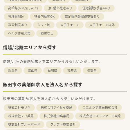
高給与(600万円以上)
寮・借上社宅あり
住宅補助(手当)あり
管理薬剤師
扶養内勤務OK
認定薬剤師取得支援あり
教育制度あり
シフト制
大手チェーン
大手チェーン以外
ヘルプ体制充実
積雪なし
信越/北陸エリアから探す
信越/北陸の薬剤師求人をエリアからお探しいただけます。
新潟県
富山県
石川県
福井県
長野県
飯田市の薬剤師求人を法人名から探す
飯田市の薬剤師求人を法人名からお探しいただけます。
株式会社モリキ
株式会社アイセイ薬局
ウエルシア薬局株式会社
株式会社ノリ薬局
株式会社中島薬局
株式会社コスモファーマ東京
株式会社ブルーバード
クラフト株式会社