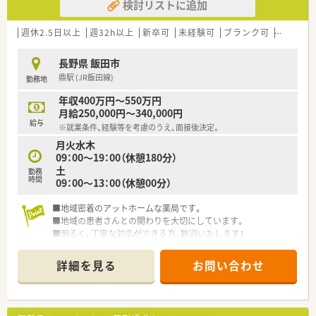
検討リストに追加
週休2.5日以上
週32h以上
新卒可
未経験可
ブランク可
車通勤可
長野県 飯田市
鼎駅 (JR飯田線)
勤務地
年収400万円～550万円
月給250,000円～340,000円
給与
※就業条件、経験等を考慮のうえ、面接後決定。
月火水木
09：00～19：00（休憩180分）
土
勤務
時間
09：00～13：00（休憩00分）
■地域密着のアットホームな薬局です。
■地域の患者さんとの関わりを大切にしています。
■明るく、丁寧な対応ができる方、歓迎いたします！
詳細を見る
お問い合わせ