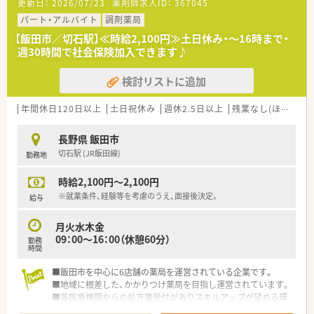
更新日：
2026/07/23
薬剤師求人ID：
367045
パート・アルバイト
調剤薬局
【飯田市／切石駅】≪時給2,100円≫土日休み・～16時まで・
週30時間で社会保険加入できます♪
検討リストに追加
年間休日120日以上
土日祝休み
週休2.5日以上
残業なし(ほぼなし含む)
長野県 飯田市
切石駅 (JR飯田線)
勤務地
時給2,100円～2,100円
※就業条件、経験等を考慮のうえ、面接後決定。
給与
月火水木金
09：00～16：00（休憩60分）
勤務
時間
■飯田市を中心に6店舗の薬局を運営されている企業です。
■地域に根差した、かかりつけ薬局を目指し運営されています。
■各医療機関からの処方箋受付がありスキルアップが望める環
境です。