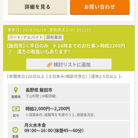
■代表も働きやすい環境作りに取り組まれております。
詳細を見る
お問い合わせ
更新日：
2026/06/19
薬剤師求人ID：
201231
パート・アルバイト
調剤薬局
【飯田市】＜平日のみ 9-16時までのお仕事＞時給2200円
♪ 漢方の取扱いもあります！
検討リストに追加
年間休日120日以上
土日休み(相談可含む)
週休2.5日以上
週32h以
長野県 飯田市
下山村駅 (JR飯田線)
勤務地
時給2,000円～2,200円
※就業条件、経験等を考慮のうえ、面接後決定。
給与
月火水木金
09：00～16：00（休憩45～60分）
勤務