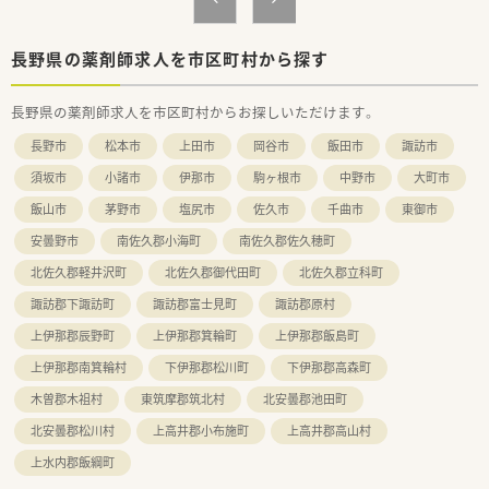
長野県の薬剤師求人を市区町村から探す
長野県の薬剤師求人を市区町村からお探しいただけます。
長野市
松本市
上田市
岡谷市
飯田市
諏訪市
須坂市
小諸市
伊那市
駒ヶ根市
中野市
大町市
飯山市
茅野市
塩尻市
佐久市
千曲市
東御市
安曇野市
南佐久郡小海町
南佐久郡佐久穂町
北佐久郡軽井沢町
北佐久郡御代田町
北佐久郡立科町
諏訪郡下諏訪町
諏訪郡富士見町
諏訪郡原村
上伊那郡辰野町
上伊那郡箕輪町
上伊那郡飯島町
上伊那郡南箕輪村
下伊那郡松川町
下伊那郡高森町
木曽郡木祖村
東筑摩郡筑北村
北安曇郡池田町
北安曇郡松川村
上高井郡小布施町
上高井郡高山村
上水内郡飯綱町