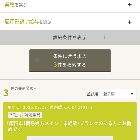
業種
を選ぶ
雇用形態 / 給与
を選ぶ
詳細条件を表示
条件に合う求人
3
件を
検索する
3
件の薬剤師求人
並び順
更新日：
2026/07/23
薬剤師求人ID：
210142
正社員
調剤薬局
【飯田市】簡易処方メイン 未経験・ブランクのある方にお勧
めです