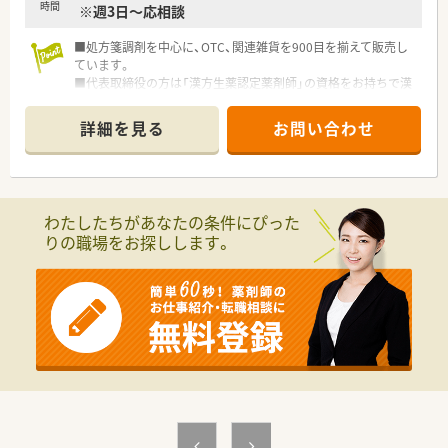
時間
※週3日～応相談
■処方箋調剤を中心に、OTC、関連雑貨を900目を揃えて販売し
ています。
■代表取締役の方は「漢方生薬認定薬剤師」の資格をお持ちで漢
方生薬を200品目と中医学の漢方薬をそろえて相談販売を行って
います。
詳細を見る
お問い合わせ
■在宅訪問にも取り組んでいます。
■CKD（慢性腎臓病）患者さんの処方薬剤の検討なども行い、時に
医師に薬剤量の減量や変更を提言しています。
わたしたちがあなたの条件にぴった
りの職場をお探しします。