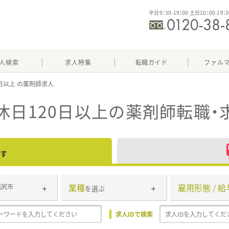
平日9：30-19：00 土日10：00-19：
人検索
求人特集
転職ガイド
ファル
0日以上
休日120日以上
の薬剤師転職・
す
業種
雇用形態 / 給
塩尻市
を選ぶ
求人IDで検索