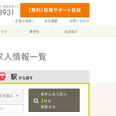
00
（祝日を除く）
【無料】転職サポート登録
企業の皆様へ
会社概要
お問い合わせ
マラボ
薬学生
支店紹介
求人情報一覧
駅
から探す
条件に合う求人
与
を選ぶ
1
件を
検索する