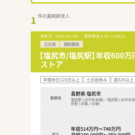
件の薬剤師求人
1
更新日：
2026/07/08
薬剤師求人ID：
710426
正社員
調剤薬局
【塩尻市/塩尻駅】年収600
ストア
年間休日120日以上
土日祝休み
週32h以上
長野県 塩尻市
勤務地
塩尻駅 (JR中央本線)／塩尻駅 (JR中央
尻駅 (JR篠ノ井線)
年収514万円～740万円
月給240,000円～350,000円
給与