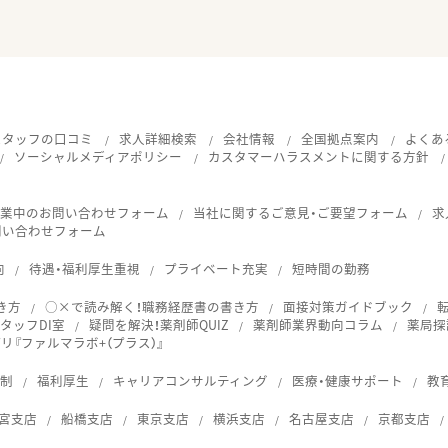
スタッフの口コミ
求人詳細検索
会社情報
全国拠点案内
よくあ
ソーシャルメディアポリシー
カスタマーハラスメントに関する方針
就業中のお問い合わせフォーム
当社に関するご意見・ご要望フォーム
求
問い合わせフォーム
向
待遇・福利厚生重視
プライベート充実
短時間の勤務
き方
○×で読み解く！職務経歴書の書き方
面接対策ガイドブック
タッフDI室
疑問を解決！薬剤師QUIZ
薬剤師業界動向コラム
薬局探
『ファルマラボ+（プラス）』
体制
福利厚生
キャリアコンサルティング
医療・健康サポート
教
宮支店
船橋支店
東京支店
横浜支店
名古屋支店
京都支店