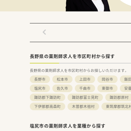
■徹底したシステムの活用により
長野県の薬剤師求人を市区町村から探す
長野県の薬剤師求人を市区町村からお探しいただけます。
長野市
松本市
上田市
岡谷市
飯
塩尻市
佐久市
千曲市
東御市
安
諏訪郡下諏訪町
諏訪郡富士見町
諏訪郡原村
下伊那郡高森町
木曽郡木祖村
東筑摩郡筑北
塩尻市の薬剤師求人を業種から探す