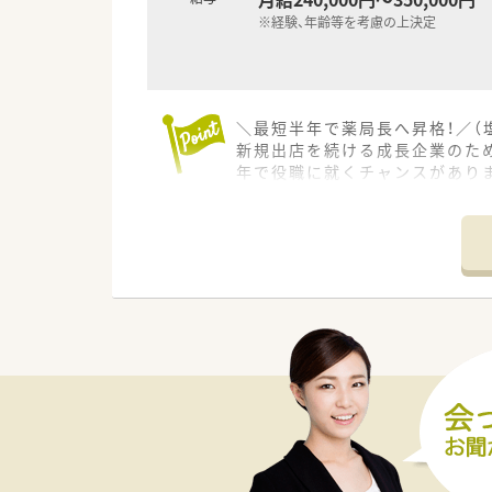
※経験、年齢等を考慮の上決定
＼最短半年で薬局長へ昇格！／（
新規出店を続ける成長企業のた
年で役職に就くチャンスがあり
【店舗情報と応需状況について】
■長野県塩尻市に位置するこち
■1日の処方箋応需枚数は平均7
■局内では常に3名から4名の
【法人特徴について】
■創業150年以上の歴史を誇り
■ヘルスやビューティーだけで
■地域になくてはならないかか
【こんな取り組みをしています】
■音声入力の薬歴システムやピ
■投薬カウンターには薬歴閲覧