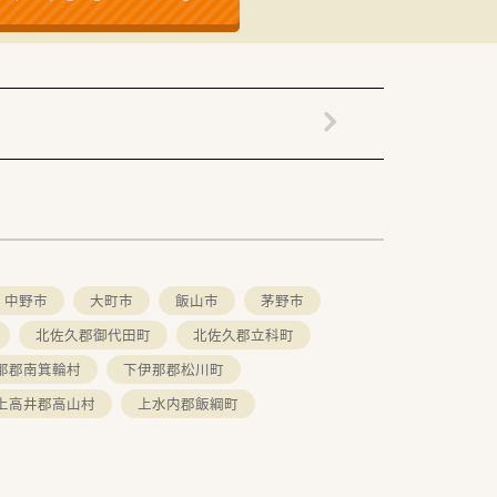
しています。
中野市
大町市
飯山市
茅野市
北佐久郡御代田町
北佐久郡立科町
那郡南箕輪村
下伊那郡松川町
上高井郡高山村
上水内郡飯綱町