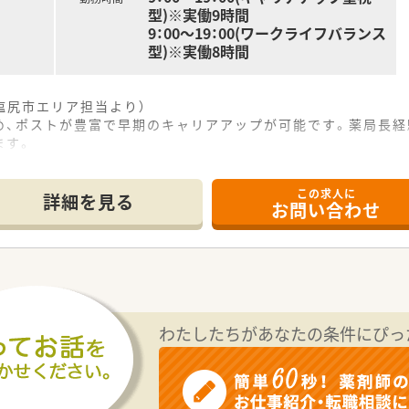
型)※実働9時間
9：00～19：00(ワークライフバランス
型)※実働8時間
塩尻市エリア担当より）
め、ポストが豊富で早期のキャリアアップが可能です。薬局長経
ます。
この求人に
らの薬局では、近近隣の医療機関から面対応で処方箋を受け付け
詳細を見る
お問い合わせ
0枚から80枚となっており、様々な科目の処方箋を学ぶことが
薬剤師が勤務しており、お互いに協力しながら日々の業務に励ん
、北陸地方を中心に全国で600店舗以上を展開している成長企業
なく調剤も1つに集約した、利便性の高い店舗作りを特長として
りつけ薬局を目指し、健康と美と衛生において社会貢献を続けて
わたしたちがあなたの条件にぴっ
ッキングサポートシステムなど、最新の機械を積極的に導入して
用のタブレットが設置されており、スムーズな服薬指導に役立て