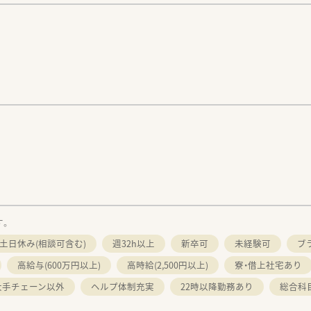
す。
土日休み(相談可含む)
週32h以上
新卒可
未経験可
ブ
高給与(600万円以上)
高時給(2,500円以上)
寮・借上社宅あり
大手チェーン以外
ヘルプ体制充実
22時以降勤務あり
総合科