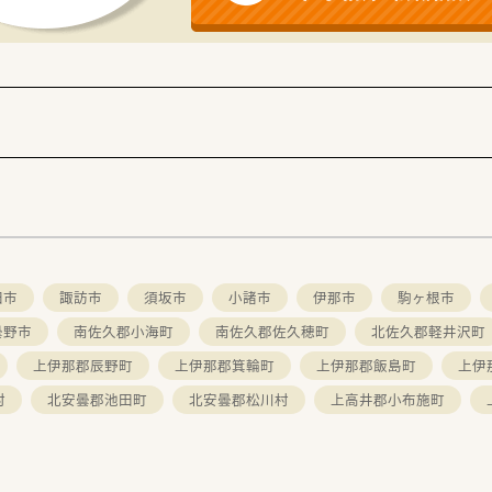
、調剤過誤率は月あたり0.02%程度と極めて低い数値を維持
田市
諏訪市
須坂市
小諸市
伊那市
駒ヶ根市
曇野市
南佐久郡小海町
南佐久郡佐久穂町
北佐久郡軽井沢町
上伊那郡辰野町
上伊那郡箕輪町
上伊那郡飯島町
上伊
村
北安曇郡池田町
北安曇郡松川村
上高井郡小布施町