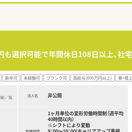
万円も選択可能で年間休日108日以上、社
新卒可
未経験可
ブランク可
高給与(600万円以上)
寮・借
非公開
法人名
本線)／塩
1ヶ月単位の変形労働時間制（週平均
40時間以内）
※シフトにより変動
9：00～19：00(キャリアアップ重視
勤務時間