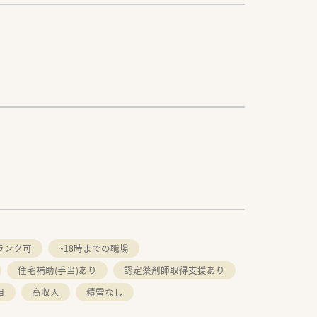
ランク可
~18時までの職場
住宅補助(手当)あり
認定薬剤師取得支援あり
目
高収入
積雪なし