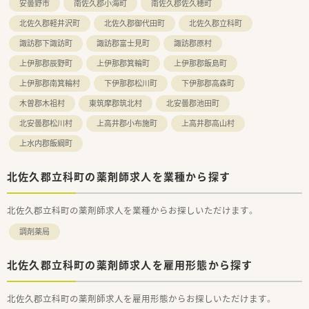
安曇野市
南佐久郡小海町
南佐久郡佐久穂町
られるような職場環境の構築を法人の最優先事項としていま
す。
北佐久郡軽井沢町
北佐久郡御代田町
北佐久郡立科町
諏訪郡下諏訪町
諏訪郡富士見町
諏訪郡原村
上伊那郡辰野町
上伊那郡箕輪町
上伊那郡飯島町
上伊那郡南箕輪村
下伊那郡松川町
下伊那郡高森町
木曽郡木祖村
東筑摩郡筑北村
北安曇郡池田町
北安曇郡松川村
上高井郡小布施町
上高井郡高山村
上水内郡飯綱町
北佐久郡立科町の薬剤師求人を業種から探す
北佐久郡立科町の薬剤師求人を業種からお探しいただけます。
調剤薬局
北佐久郡立科町の薬剤師求人を雇用形態から探す
北佐久郡立科町の薬剤師求人を雇用形態からお探しいただけます。