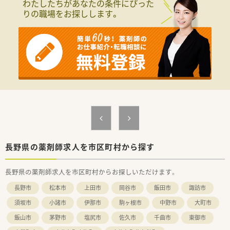
わたしたちがあなたの条件にぴった
■処方箋枚数は1日平均40～50枚ほどですが、そのうち一包化の
りの職場をお探しします。
比率が約4割と高く、一包化調剤のスキルを磨ける環境にありま
す。
■現在は管理薬剤師とパートの3名体制ですが、今回の採用後は
常時2名から3名の薬剤師が勤務する体制へと強化される予定で
す。
【募集背景と求める人物像について】
■今回は欠員補充による募集となっており、地域の皆様の健康を
支えるために、即戦力として活躍いただける方を急募していま
す。
■チームワークを非常に大切に考えており、周囲のスタッフと協
力しながら明るく前向きに行動できる薬剤師の方を望んでいま
す。
■経験者はもちろんですが、新卒や未経験の方であっても、真摯
に業務を学び成長したいという意欲がある方は大歓迎いたしま
長野県の薬剤師求人を市区町村から探す
す。
長野県の薬剤師求人を市区町村からお探しいただけます。
【法人特徴について】
■長野県北佐久郡立科町に本社を置き、地域に深く根ざした医療
長野市
松本市
上田市
岡谷市
飯田市
諏訪市
サービスを展開している安定した企業です。
■代表者は地域の医療ニーズを的確に捉え、患者様一人ひとりに
須坂市
小諸市
伊那市
駒ヶ根市
中野市
大町市
寄り添った温かい薬局づくりを長年にわたり牽引されていま
飯山市
茅野市
塩尻市
佐久市
千曲市
東御市
す。
■福利厚生の充実に努めており、従業員が長く安心して働き続け