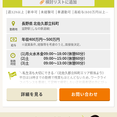
検討リストに追加
週32h以上
新卒可
未経験可
車通勤可
高給与(600万円以上)
教育
長野県 北佐久郡立科町
滋野駅 (しなの鉄道線)
勤務地
年収400万円～500万円
※就業条件、経験等を考慮のうえ、面接後決定。
給与
(1)月火水木金09:00～18:00（休憩60分）
(2)土 09:00～15:00（休憩60分）
勤務
(3)土 09:00～13:00（休憩00分）
時間
＼私生活も大切にできる／（北佐久郡立科町エリア担当より）
平日は18時までの勤務で残業もほとんどないため、ワークライ
フバランスを重視して定時で帰宅したい正社員希望の方にぴっ
たりです。
＊------------------------------------------＊
詳細を見る
お問い合わせ
【店舗情報と応需状況について】
■しなの鉄道線の滋野駅から車で15分ほどの場所に位置し、内
科や外科を中心に小児科などの処方箋を幅広く応需していま
す。