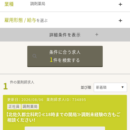
業種
調剤薬局
雇用形態 / 給与
を選ぶ
詳細条件を表示
条件に合う求人
1
件を
検索する
1
件の薬剤師求人
並び順
更新日：
2026/08/06
薬剤師求人ID：
734895
正社員
調剤薬局
【北佐久郡立科町】≪18時までの開局≫調剤未経験の方もご
相談ください！