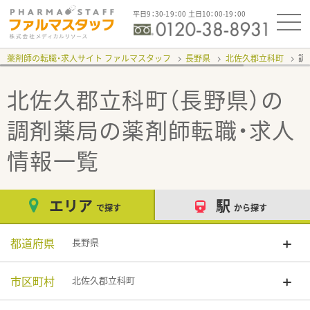
平日9：30-19：00 土日10：00-19：00
薬剤師の転職・求人サイト ファルマスタッフ
長野県
北佐久郡立科町
調
北佐久郡立科町（長野県）の
調剤薬局
の薬剤師転職・求人
情報一覧
エリア
駅
で探す
から探す
都道府県
長野県
市区町村
北佐久郡立科町