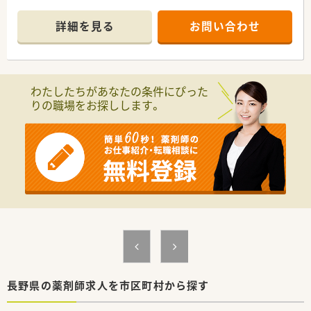
■店舗拡大に伴いキャリアアップできるポジションが多数あり！
頑張り次第で高給与も可能！
詳細を見る
お問い合わせ
■経験や勤務コースによりますが、経験の少ない方でも500万前
半スタートと業界TOP水準！
■職種や職域に合わせ、豊富な社内研修や外部組織と連携した研
修を用意されています
■薬剤師が中心の会社だからこそ活躍できるキャリアパスが多
わたしたちがあなたの条件にぴった
種多様に用意されています。
りの職場をお探しします。
■店舗拡大に伴い、エリアマネジャーや営業部長等のマネジメン
トのポジションも増えます。
■在宅や教育等の専門性を活かせるスペシャリストを目指すこ
とも可能です。
■その他にも、管理部門や商品部門等の本社スタッフなど活動領
域は多種多様です。
■在宅実施店舗は年々増加しており、在宅医療へもしっかりと関
わる事ができます。
■育児休暇は3歳まで取得が可能で、時短制度は小学5年生まで
時短勤務ができるよう変更予定です。
■年間休日が120日とワークライフバランスが整っています
■日用品から常備薬まで、従業員割引制度など嬉しいメリットも
たくさんあります！
長野県の薬剤師求人を市区町村から探す