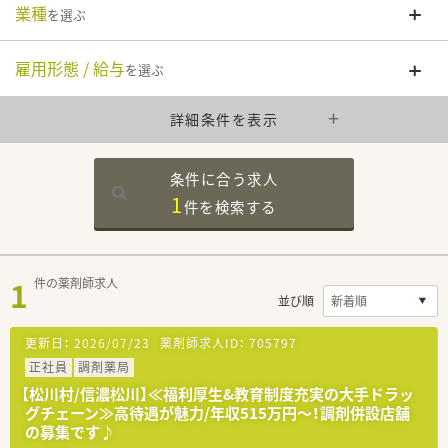
業種
を選ぶ
雇用形態 / 給与
を選ぶ
詳細条件を表示
条件に合う求人
1
件を
検索する
1
件の薬剤師求人
並び順
更新日：
2026/07/23
薬剤師求人ID：
705797
正社員
調剤薬局
【松川村/信濃松川】≪福利厚生&教育制度充実の大手ドラッ
グチェーン≫高待遇が魅力/年収515万円～！調剤併設店舗
の募集です♪