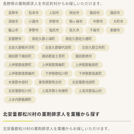
長野県の薬剤師求人を市区町村からお探しいただけます。
長野市
松本市
上田市
岡谷市
飯田市
諏訪市
須坂市
小諸市
伊那市
駒ヶ根市
中野市
大町市
飯山市
茅野市
塩尻市
佐久市
千曲市
東御市
安曇野市
南佐久郡小海町
南佐久郡佐久穂町
北佐久郡軽井沢町
北佐久郡御代田町
北佐久郡立科町
諏訪郡下諏訪町
諏訪郡富士見町
諏訪郡原村
上伊那郡辰野町
上伊那郡箕輪町
上伊那郡飯島町
上伊那郡南箕輪村
下伊那郡松川町
下伊那郡高森町
木曽郡木祖村
東筑摩郡筑北村
北安曇郡池田町
北安曇郡松川村
上高井郡小布施町
上高井郡高山村
上水内郡飯綱町
北安曇郡松川村の薬剤師求人を業種から探す
北安曇郡松川村の薬剤師求人を業種からお探しいただけます。