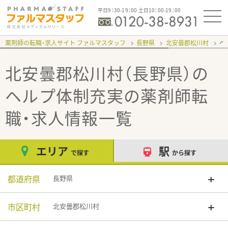
平日9：30-19：00 土日10：00-19：00
薬剤師の転職・求人サイト ファルマスタッフ
長野県
北安曇郡松川村
ヘ
北安曇郡松川村（長野県）の
ヘルプ体制充実
の薬剤師転
職・求人情報一覧
エリア
駅
で探す
から探す
都道府県
長野県
市区町村
北安曇郡松川村