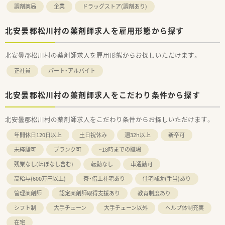
調剤薬局
企業
ドラッグストア(調剤あり)
北安曇郡松川村の薬剤師求人を雇用形態から探す
北安曇郡松川村の薬剤師求人を雇用形態からお探しいただけます。
正社員
パート・アルバイト
北安曇郡松川村の薬剤師求人をこだわり条件から探す
北安曇郡松川村の薬剤師求人をこだわり条件からお探しいただけます。
年間休日120日以上
土日祝休み
週32h以上
新卒可
未経験可
ブランク可
~18時までの職場
残業なし(ほぼなし含む)
転勤なし
車通勤可
高給与(600万円以上)
寮・借上社宅あり
住宅補助(手当)あり
管理薬剤師
認定薬剤師取得支援あり
教育制度あり
シフト制
大手チェーン
大手チェーン以外
ヘルプ体制充実
在宅