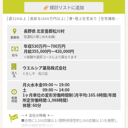
検討リストに追加
週32h以上
高給与(600万円以上)
寮・借上社宅あり
住宅補助(手当)あり
長野県 北安曇郡松川村
信濃松川駅 (JR大糸線)
勤務地
年収530万円～700万円
月給355,000円～420,000円
給与
※経験や選択コースにより異なります
ウエルシア薬局株式会社
法人
とをしや 松川店
名
月火水木金09:00 ～ 19:00
土 09:00 ～ 14:00
1ヶ月単位の変形労働時間制（月平均:165.6時間/年間
勤務
所定労働時間:1,988時間）
時間
休憩：60分
・・＊ 会社の特徴 ＊・・
■全国に2,200店舗以上（調剤併設型約2,000店舗以上）を展開し
調剤店舗数業界TOP！