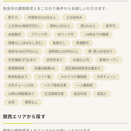
奈良市の薬剤師求人をこだわり条件からお探しいただけます。
駅チカ
年間休日120日以上
土日祝休み
土日休み(相談可含む)
週休2.5日以上
週32h以上
新卒可
未経験可
ブランク可
Ｗワーク可
~18時までの職場
残業なし(ほぼなし含む)
転勤なし
車通勤可
高給与(600万円以上)
高時給(2,500円以上)
寮・借上社宅あり
住宅補助(手当)あり
託児所あり
60歳以上可
新規オープン
管理薬剤師
扶養内勤務OK
認定薬剤師取得支援あり
教育制度あり
シフト制
かかりつけ薬剤師
大手チェーン
大手チェーン以外
ヘルプ体制充実
一人薬剤師
22時以降勤務あり
生活環境充実
総合科目
高収入
在宅
積雪なし
関西エリアから探す
関西の薬剤師求人をエリアからお探しいただけます。