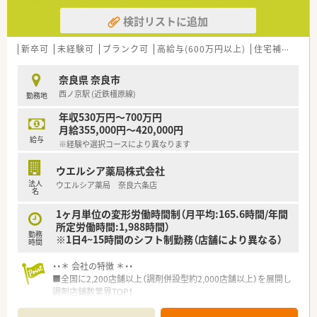
検討リストに追加
新卒可
未経験可
ブランク可
高給与(600万円以上)
住宅補助(手当)あり
奈良県 奈良市
西ノ京駅 (近鉄橿原線)
勤務地
年収530万円～700万円
月給355,000円～420,000円
給与
※経験や選択コースにより異なります
ウエルシア薬局株式会社
法人
ウエルシア薬局 奈良六条店
名
1ヶ月単位の変形労働時間制（月平均:165.6時間/年間
所定労働時間:1,988時間）
勤務
※1日4~15時間のシフト制勤務（店舗により異なる）
時間
・・＊ 会社の特徴 ＊・・
■全国に2,200店舗以上（調剤併設型約2,000店舗以上）を展開し
調剤店舗数業界TOP！
■店舗拡大に伴いキャリアアップできるポジションが多数あり！