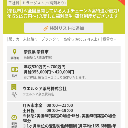
種多様に用意されています。
正社員
ドラッグストア(調剤あり)
■店舗拡大に伴い、エリアマネジャーや営業部長等のマネジメン
【奈良市】≪全国展開している大手チェーン≫高待遇が魅力！
トのポジションも増えます。
年収515万円～！充実した福利厚生・研修制度がございます
■在宅や教育等の専門性を活かせるスペシャリストを目指すこ
とも可能です。
検討リストに追加
■その他にも、管理部門や商品部門等の本社スタッフなど活動領
域は多種多様です。
■在宅実施店舗は年々増加しており、在宅医療へもしっかりと関
駅チカ
未経験可
ブランク可
高給与(600万円以上)
積雪なし
教
わる事ができます。
■育児休暇は3歳まで取得が可能で、時短制度は小学5年生まで
奈良県 奈良市
時短勤務ができるよう変更予定です。
奈良駅 (JR関西本線)
勤務地
■年間休日が120日とワークライフバランスが整っています
■日用品から常備薬まで、従業員割引制度など嬉しいメリットも
年収530万円～700万円
たくさんあります！
月給355,000円～420,000円
給与
※ご経験、選択コースにより決定いたします。
ウエルシア薬局株式会社
法人
ウエルシア奈良駅前店
名
月火水木金 09：00～21：00
土日祝 09：00～19：00
※休憩：実働6時間超の場合45分、実働8時間超の場合
60分
勤務
※1ヶ月単位の変形労働時間制（月平均:165.6時間/年
時間