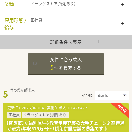
業種
ドラッグストア(調剤あり)
雇用形態 /
正社員
給与
詳細条件を表示
条件に合う求人
5
件を
検索する
5
件の薬剤師求人
並び順
更新日：
2026/08/04
薬剤師求人ID：
478477
正社員
ドラッグストア(調剤あり)
【奈良市】≪福利厚生&教育制度充実の大手チェーン≫高待遇
が魅力/年収515万円～！調剤併設店舗の募集です♪