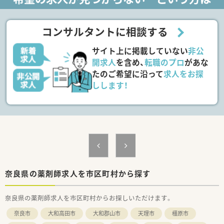
■店舗拡大に伴い、エリアマネジャーや営業部長等のマネジメン
トのポジションも増えます。
■在宅や教育等の専門性を活かせるスペシャリストを目指すこ
コンサルタントに相談する
とも可能です。
■その他にも、管理部門や商品部門等の本社スタッフなど活動領
サイト上に掲載していない
非公
域は多種多様です。
■在宅実施店舗は年々増加しており、在宅医療へもしっかりと関
開求人
を含め、
転職のプロ
があな
わる事ができます。
たのご希望に沿って
求人をお探
■育児休暇は3歳まで取得が可能で、時短制度は小学5年生まで
しします！
時短勤務ができるよう変更予定です。
■年間休日が120日とワークライフバランスが整っています
■日用品から常備薬まで、従業員割引制度など嬉しいメリットも
たくさんあります！
奈良県の薬剤師求人を市区町村から探す
奈良県の薬剤師求人を市区町村からお探しいただけます。
奈良市
大和高田市
大和郡山市
天理市
橿原市