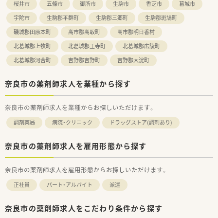
桜井市
五條市
御所市
生駒市
香芝市
葛城市
宇陀市
生駒郡平群町
生駒郡三郷町
生駒郡斑鳩町
磯城郡田原本町
高市郡高取町
高市郡明日香村
北葛城郡上牧町
北葛城郡王寺町
北葛城郡広陵町
北葛城郡河合町
吉野郡吉野町
吉野郡大淀町
奈良市の薬剤師求人を業種から探す
奈良市の薬剤師求人を業種からお探しいただけます。
調剤薬局
病院・クリニック
ドラッグストア(調剤あり)
奈良市の薬剤師求人を雇用形態から探す
奈良市の薬剤師求人を雇用形態からお探しいただけます。
正社員
パート・アルバイト
派遣
奈良市の薬剤師求人をこだわり条件から探す