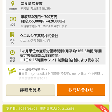
■営業収益日本小売業No.1の安定している企業で、日本全国か
奈良県 奈良市
ら海外まで出店している大手ショッピングモールの中に調剤薬
京終駅 (万葉まほろば線)
勤務地
局を展開しています。
■面分業がメインのため、多くの医療機関から処方箋を応需して
年収530万円～700万円
いるので、薬の品目数も多く、幅広い知識・スキルを磨くことが
月給355,000円～420,000円
できます。
給与
※経験や選択コースにより異なります
■OTC併設店だからこそ『健康をトータルでサポート』できま
す。
ウエルシア薬局株式会社
※赤ちゃんからお年寄りまで健康相談を通じてセルフメディケ
法人
ウエルシア奈良西木辻店
ーション推進に貢献でき、カウンセリング力を身につけられる環
名
境です。
※在宅医療への取り組みも積極的行っております。
1ヶ月単位の変形労働時間制（月平均:165.6時間/年間
■漢方の取り扱いを促進しており、普通の調剤薬局では扱ってい
所定労働時間:1,988時間）
勤務
ない種類の漢方も勉強できます。
※1日4~15時間のシフト制勤務（店舗により異なる）
時間
■薬剤師としての専門制はもちろん、多様なキャリアを支援する
システムが整っています。
・・＊ 会社の特徴 ＊・・
【例】管理薬剤師・店長・教育担当・エリア責任者・新規事業の立ち
■全国に2,200店舗以上（調剤併設型約2,000店舗以上）を展開し
上げ・バイヤー/商品開発等
調剤店舗数業界TOP！
■店舗拡大に伴いキャリアアップできるポジションが多数あり！
頑張り次第で高給与も可能！
詳細を見る
お問い合わせ
■経験や勤務コースによりますが、経験の少ない方でも500万前
半スタートと業界TOP水準！
■職種や職域に合わせ、豊富な社内研修や外部組織と連携した研
修を用意されています
更新日：
2026/08/04
薬剤師求人ID：
212254
■薬剤師が中心の会社だからこそ活躍できるキャリアパスが多