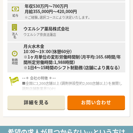
■日用品から常備薬まで、従業員割引制度など嬉しいメリットも
年収530万円～700万円
たくさんあります！
月給355,000円～420,000円
給与
※ご経験、選択コースにより決定いたします。
ウエルシア薬局株式会社
法人
ウエルシア奈良法蓮店
名
月火水木金
10：00～19：00（休憩60分）
※1ヶ月単位の変形労働時間制（月平均:165.6時間/年
勤務
間所定労働時間:1,988時間）
時間
※1日4～15時間のシフト制勤務（店舗により異なる）
・・＊ 会社の特徴 ＊・・
■全国に2,200店舗以上（調剤併設型約2,000店舗以上）を展開し
調剤店舗数業界TOP！
■店舗拡大に伴いキャリアアップできるポジションが多数あり！
頑張り次第で高給与も可能！
詳細を見る
お問い合わせ
■経験や勤務コースによりますが、経験の少ない方でも500万前
半スタートと業界TOP水準！
■職種や職域に合わせ、豊富な社内研修や外部組織と連携した研
修を用意されています
■薬剤師が中心の会社だからこそ活躍できるキャリアパスが多
希望の求人が見つからない…という方は
種多様に用意されています。