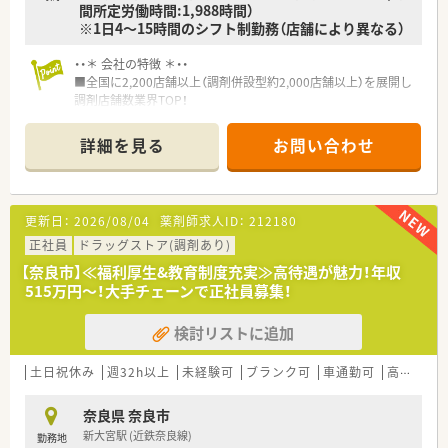
間所定労働時間:1,988時間）
※1日4～15時間のシフト制勤務（店舗により異なる）
・・＊ 会社の特徴 ＊・・
■全国に2,200店舗以上（調剤併設型約2,000店舗以上）を展開し
調剤店舗数業界TOP！
■店舗拡大に伴いキャリアアップできるポジションが多数あり！
頑張り次第で高給与も可能！
詳細を見る
お問い合わせ
■経験や勤務コースによりますが、経験の少ない方でも500万前
半スタートと業界TOP水準！
■職種や職域に合わせ、豊富な社内研修や外部組織と連携した研
修を用意されています
更新日：
2026/08/04
薬剤師求人ID：
212180
■薬剤師が中心の会社だからこそ活躍できるキャリアパスが多
種多様に用意されています。
正社員
ドラッグストア(調剤あり)
■店舗拡大に伴い、エリアマネジャーや営業部長等のマネジメン
【奈良市】≪福利厚生&教育制度充実≫高待遇が魅力！年収
トのポジションも増えます。
515万円～！大手チェーンで正社員募集！
■在宅や教育等の専門性を活かせるスペシャリストを目指すこ
とも可能です。
検討リストに追加
■その他にも、管理部門や商品部門等の本社スタッフなど活動領
域は多種多様です。
■在宅実施店舗は年々増加しており、在宅医療へもしっかりと関
土日祝休み
週32h以上
未経験可
ブランク可
車通勤可
高給与(600万円以上)
わる事ができます。
■育児休暇は3歳まで取得が可能で、時短制度は小学5年生まで
奈良県 奈良市
時短勤務ができるよう変更予定です。
新大宮駅 (近鉄奈良線)
勤務地
■年間休日が120日とワークライフバランスが整っています