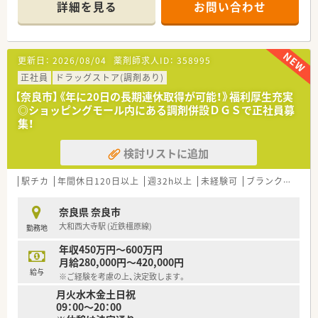
頑張り次第で高給与も可能！
詳細を見る
お問い合わせ
■経験や勤務コースによりますが、経験の少ない方でも500万前
半スタートと業界TOP水準！
■職種や職域に合わせ、豊富な社内研修や外部組織と連携した研
修を用意されています
更新日：
2026/08/04
薬剤師求人ID：
358995
■薬剤師が中心の会社だからこそ活躍できるキャリアパスが多
種多様に用意されています。
正社員
ドラッグストア(調剤あり)
■店舗拡大に伴い、エリアマネジャーや営業部長等のマネジメン
【奈良市】《年に20日の長期連休取得が可能！》福利厚生充実
トのポジションも増えます。
◎ショッピングモール内にある調剤併設ＤＧＳで正社員募
■在宅や教育等の専門性を活かせるスペシャリストを目指すこ
集！
とも可能です。
■その他にも、管理部門や商品部門等の本社スタッフなど活動領
検討リストに追加
域は多種多様です。
■在宅実施店舗は年々増加しており、在宅医療へもしっかりと関
わる事ができます。
駅チカ
年間休日120日以上
週32h以上
未経験可
ブランク可
車
■育児休暇は3歳まで取得が可能で、時短制度は小学5年生まで
時短勤務ができるよう変更予定です。
奈良県 奈良市
■年間休日が120日とワークライフバランスが整っています
大和西大寺駅 (近鉄橿原線)
勤務地
■日用品から常備薬まで、従業員割引制度など嬉しいメリットも
たくさんあります！
年収450万円～600万円
月給280,000円～420,000円
給与
※ご経験を考慮の上、決定致します。
月火水木金土日祝
09：00～20：00