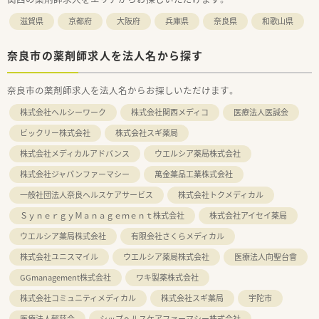
滋賀県
京都府
大阪府
兵庫県
奈良県
和歌山県
奈良市の薬剤師求人を法人名から探す
奈良市の薬剤師求人を法人名からお探しいただけます。
株式会社ヘルシーワーク
株式会社関西メディコ
医療法人医誠会
ビックリー株式会社
株式会社スギ薬局
株式会社メディカルアドバンス
ウエルシア薬局株式会社
株式会社ジャパンファーマシー
萬金薬品工業株式会社
一般社団法人奈良ヘルスケアサービス
株式会社トクメディカル
ＳｙｎｅｒｇｙＭａｎａｇｅｍｅｎｔ株式会社
株式会社アイセイ薬局
ウエルシア薬局株式会社
有限会社さくらメディカル
株式会社ユニスマイル
ウエルシア薬局株式会社
医療法人向聖台會
GGmanagement株式会社
ワキ製薬株式会社
株式会社コミュニティメディカル
株式会社スギ薬局
宇陀市
医療法人郁慈会
シップヘルスケアファーマシー株式会社