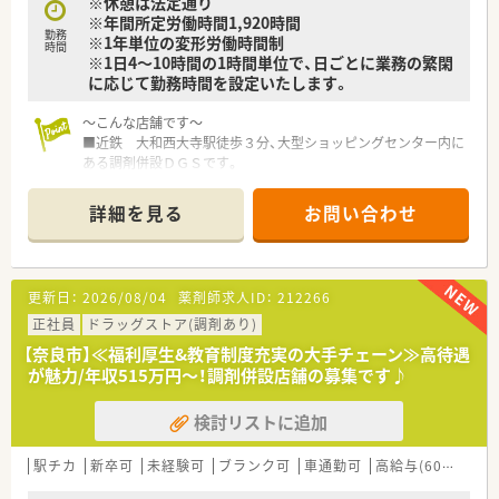
※休憩は法定通り
※年間所定労働時間1,920時間
勤務
※1年単位の変形労働時間制
時間
※1日4～10時間の1時間単位で、日ごとに業務の繁閑
に応じて勤務時間を設定いたします。
～こんな店舗です～
■近鉄 大和西大寺駅徒歩３分、大型ショッピングセンター内に
ある調剤併設ＤＧＳです。
■1日60枚～70枚程、産科・眼科他、お買い物ついでに幅広い処方
箋をご持参いただく店舗です。
詳細を見る
お問い合わせ
■OTC薬の販売は登録販売者が対応いたしますので、調剤業務に
専念していただけます。
～こんな方におススメ～
更新日：
2026/08/04
薬剤師求人ID：
212266
■平日にお休みが欲しい！
※土日祝開局店舗が多く御座いますので、シフトに融通が利きや
正社員
ドラッグストア(調剤あり)
すい♪
【奈良市】≪福利厚生&教育制度充実の大手チェーン≫高待遇
■長期連休を取得したい！
が魅力/年収515万円～！調剤併設店舗の募集です♪
※長期休日20日取得の制度あり！5日、10日、20日単位で連続取
得することができます。旅行が趣味の方にもオススメです。
検討リストに追加
■大手が良い！でも全国転勤は避けたい。
※選べる正社員制度！転勤を地域限定に選択する事も可能です。
駅チカ
新卒可
未経験可
ブランク可
車通勤可
高給与(600万円以上)
～こんな会社です～