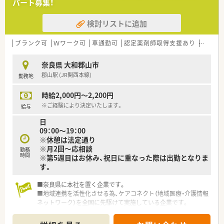
パート募集！
を全国に先駆けて実施している企業です。
■ボトムアップを大切にする会社！
検討リストに追加
在宅推進チームや学会発表チーム、マニュアルチームなど手上
げ式で有志を募り、
やりたい仕事をしてもらいながら社内を活気付けたいという
ブランク可
Ｗワーク可
車通勤可
認定薬剤師取得支援あり
積雪な
考えです。
■ワークライフバランスも重視されています。
奈良県 大和郡山市
郡山駅 (JR関西本線)
勤務地
時給2,000円～2,200円
※ご経験により決定いたします。
給与
日
09：00～19：00
※休憩は法定通り
※月2回～応相談
勤務
時間
※第5週目はお休み、祝日に重なった際は出勤となりま
す。
■奈良県に本社を置く企業です。
■地域連携を活性化させる為、ケアコネクト（地域医療・介護情報
ネットワーク）を全国に先駆けて実施している企業です。
■ボトムアップを大切にする会社！在宅推進チームや学会発表チ
ーム、マニュアルチームなど手上げ式で有志を募り、やりたい仕