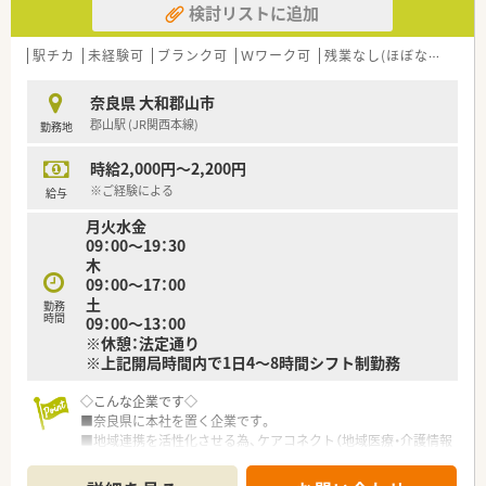
検討リストに追加
駅チカ
未経験可
ブランク可
Ｗワーク可
残業なし(ほぼなし含む)
奈良県 大和郡山市
郡山駅 (JR関西本線)
勤務地
時給2,000円～2,200円
※ご経験による
給与
月火水金
09：00～19：30
木
09：00～17：00
土
勤務
時間
09：00～13：00
※休憩：法定通り
※上記開局時間内で1日4～8時間シフト制勤務
◇こんな企業です◇
■奈良県に本社を置く企業です。
■地域連携を活性化させる為、ケアコネクト（地域医療・介護情報
ネットワーク）を全国に先駆けて実施している企業です。
■ボトムアップを大切にする会社です。在宅推進チームや学会