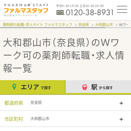
平日9：30-19：00 土日10：00-19：00
薬剤師の転職・求人サイト ファルマスタッフ
奈良県
大和郡山市
Ｗワー
大和郡山市（奈良県）のＷワ
ーク可
の薬剤師転職・求人情
報一覧
エリア
駅
で探す
から探す
都道府県
奈良県
市区町村
大和郡山市