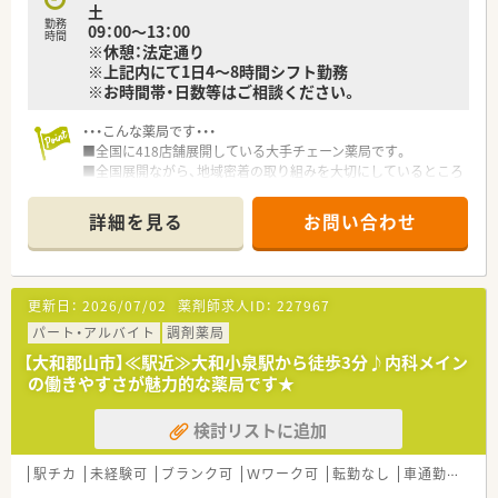
土
勤務
09：00～13：00
時間
※休憩：法定通り
※上記内にて1日4～8時間シフト勤務
※お時間帯・日数等はご相談ください。
・・・こんな薬局です・・・
■全国に418店舗展開している大手チェーン薬局です。
■全国展開ながら、地域密着の取り組みを大切にしているところ
も特徴です♪
■病院門前2割、クリニック門前/モールが8割の展開です！地域
詳細を見る
お問い合わせ
の方やドクターとしっかりコミュニケーションを取りたい方に
もおすすめです。
■病態研修、医薬品研修、マナー・コミュニケーション研修など
のほか、認定薬剤師取得のための助成制度も設けています。
更新日：
2026/07/02
薬剤師求人ID：
227967
パート・アルバイト
調剤薬局
【大和郡山市】≪駅近≫大和小泉駅から徒歩3分♪内科メイン
の働きやすさが魅力的な薬局です★
検討リストに追加
駅チカ
未経験可
ブランク可
Ｗワーク可
転勤なし
車通勤可
教