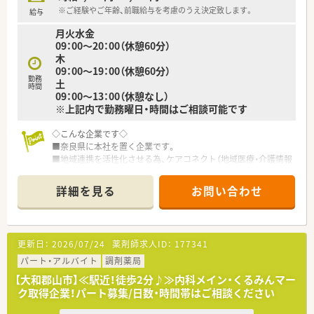
※ご経験やご年齢、前職給与を考慮のうえ決定致します。
給与
月火水金
09：00～20：00（休憩60分）
木
09：00～19：00（休憩60分）
勤務
土
時間
09：00～13：00（休憩なし）
※上記内で勤務曜日・時間はご相談可能です
◇こんな企業です◇
■奈良県に本社を置く企業です。
■地域連携を活性化させる為、ケアコネクト（地域医療・介護情報
ネットワーク）を全国に先駆けて実施している企業です。
■ボトムアップを大切にする会社です。在宅推進チームや学会
詳細を見る
お問い合わせ
発表チーム、マニュアルチームなど手上げ式で有志を募り、やり
たい仕事をしてもらいながら社内を活気付けたいという考えで
す。
■ライフワークバランスも重視されており、有休取得率100％、
更新日：
2026/07/24
薬剤師求人ID：
177341
育休取得・復帰率100％、平均残業時間7ｈ/月、離職率5％など従
業員満足度は非常に高いです。
パート・アルバイト
調剤薬局
■ボトムアップ・地域連携・ライフワークバランスを実現してい
【大和郡山市】≪駅近！徒歩2分♪≫内科メイン・くるみんマー
る結果、「優良企業ガイド 2018」にて奈良県1位を獲得！
ク取得企業！パート募集/日数・時間帯はご相談ください