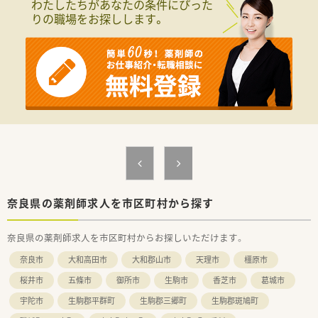
わたしたちがあなたの条件にぴった
りの職場をお探しします。
奈良県の薬剤師求人を市区町村から探す
奈良県の薬剤師求人を市区町村からお探しいただけます。
奈良市
大和高田市
大和郡山市
天理市
橿原市
桜井市
五條市
御所市
生駒市
香芝市
葛城市
宇陀市
生駒郡平群町
生駒郡三郷町
生駒郡斑鳩町