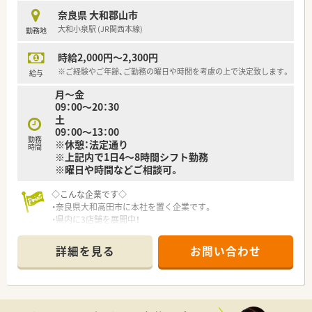
奈良県 大和郡山市
大和小泉駅 (JR関西本線)
勤務地
時給2,000円～2,300円
※ご経験やご年齢、ご勤務の曜日や時間を考慮の上で決定致します。
給与
月～金
09：00～20：30
土
09：00～13：00
勤務
※休憩：法定通り
時間
※上記内で1日4～8時間シフト勤務
※曜日や時間などご相談可。
◇こんな企業です◇
・奈良県大和高田市に本社を置く企業です。
・県内に3店舗を展開中！
・全国組織に属しており、女性が長く勤務できる環境が整ってい
ます。
詳細を見る
お問い合わせ