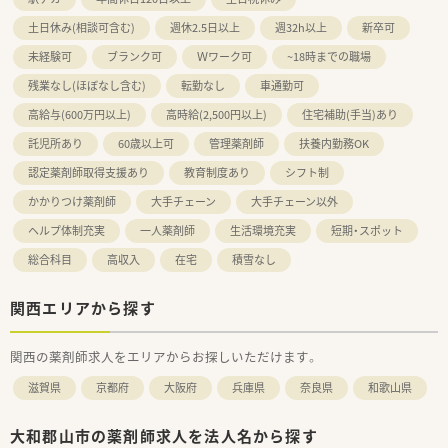
土日休み(相談可含む)
週休2.5日以上
週32h以上
新卒可
未経験可
ブランク可
Ｗワーク可
~18時までの職場
残業なし(ほぼなし含む)
転勤なし
車通勤可
高給与(600万円以上)
高時給(2,500円以上)
住宅補助(手当)あり
託児所あり
60歳以上可
管理薬剤師
扶養内勤務OK
認定薬剤師取得支援あり
教育制度あり
シフト制
かかりつけ薬剤師
大手チェーン
大手チェーン以外
ヘルプ体制充実
一人薬剤師
生活環境充実
短期・スポット
総合科目
高収入
在宅
積雪なし
関西エリアから探す
関西の薬剤師求人をエリアからお探しいただけます。
滋賀県
京都府
大阪府
兵庫県
奈良県
和歌山県
大和郡山市の薬剤師求人を法人名から探す