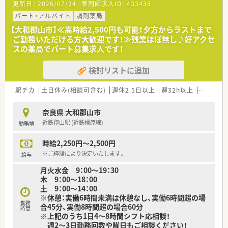
更新日：
2026/07/24
薬剤師求人ID：
433438
パート・アルバイト
調剤薬局
【大和郡山市】≪高時給2,500円も可能！夕方からラストまで
ご勤務いただける方大歓迎です！≫残業ほぼ無し♪好アクセ
スの薬局でパート募集求人です！
検討リストに追加
駅チカ
土日休み(相談可含む)
週休2.5日以上
週32h以上
ブランク
奈良県 大和郡山市
近鉄郡山駅 (近鉄橿原線)
勤務地
時給2,250円～2,500円
※ご経験により決定いたします。
給与
月火水金 9：00～19：30
木 9：00～18：00
土 9：00～14：00
※休憩：実働6時間未満は休憩なし、実働6時間超の場
勤務
合45分、実働8時間超の場合60分
時間
※上記のうち1日4～8時間シフト応相談！
週2～3日勤務回数や曜日もご相談ください！