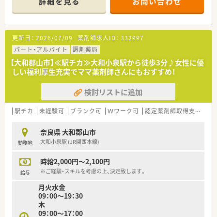
詳細を見る
お問い合わせ
事をしてもらいながら社内を活気付けたいという考えです。
■ワークライフバランスも重視されています。
更新日：
2026/07/09
薬剤師求人ID：
332997
パート・アルバイト
調剤薬局
【大和郡山市】≪駅チカ≫大和小泉駅から徒歩3分♪女性に優
しい福利厚生充実でママ薬剤師さんにもおすすめ！
検討リストに追加
駅チカ
未経験可
ブランク可
Ｗワーク可
認定薬剤師取得支援あり
奈良県 大和郡山市
大和小泉駅 (JR関西本線)
勤務地
時給2,000円～2,100円
※ご経験・スキルを考慮の上、決定致します。
給与
月火水金
09：00～19：30
木
09：00～17：00