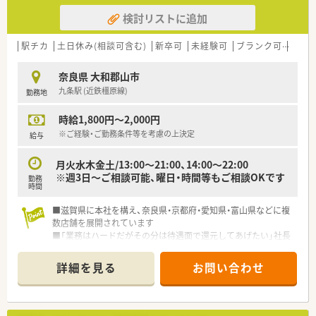
検討リストに追加
駅チカ
土日休み(相談可含む)
新卒可
未経験可
ブランク可
Ｗワ
奈良県 大和郡山市
九条駅 (近鉄橿原線)
勤務地
時給1,800円～2,000円
※ご経験・ご勤務条件等を考慮の上決定
給与
月火水木金土/13:00～21:00、14:00～22:00
※週3日～ご相談可能、曜日・時間等もご相談OKです
勤務
時間
■滋賀県に本社を構え、奈良県・京都府・愛知県・富山県などに複
数店舗を展開されています
■「業務はハードだがその分は待遇面で還元してあげたい」社長
の人柄はとても熱意のある方です！
■未経験・ブランクのある方も歓迎しておりますのでお気軽にお
詳細を見る
お問い合わせ
問い合わせください