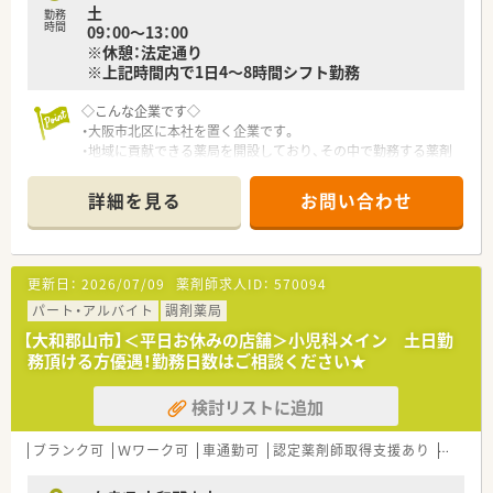
土
勤務
時間
09：00～13：00
※休憩：法定通り
※上記時間内で1日4～8時間シフト勤務
◇こんな企業です◇
・大阪市北区に本社を置く企業です。
・地域に貢献できる薬局を開設しており、その中で勤務する薬剤
師さんにも成長のチャンスを与えてくれる環境です。
・「独立支援」や「店舗継承」にも積極的に取組んでいます。
詳細を見る
お問い合わせ
更新日：
2026/07/09
薬剤師求人ID：
570094
パート・アルバイト
調剤薬局
【大和郡山市】＜平日お休みの店舗＞小児科メイン 土日勤
務頂ける方優遇！勤務日数はご相談ください★
検討リストに追加
ブランク可
Ｗワーク可
車通勤可
認定薬剤師取得支援あり
積雪な