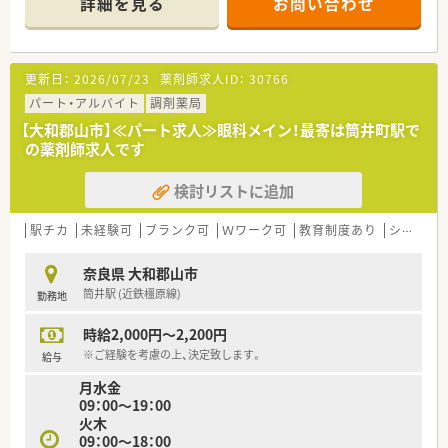
詳細を見る
お問い合わせ
発表チーム、マニュアルチームなど手上げ式で有志を募り、やり
たい仕事をしてもらいながら社内を活気付けたいという考えで
す。
■ライフワークバランスも重視されており、有休取得率100％、
更新日：
2026/07/23
薬剤師求人ID：
30766
育休取得・復帰率100％、平均残業時間7ｈ/月、離職率5％など従
業員満足度は非常に高いです。
パート・アルバイト
調剤薬局
■ボトムアップ・地域連携・ライフワークバランスを実現してい
【大和郡山市】≪パート求人≫眼科メイン！最寄は筒井町駅で
る結果、「優良企業ガイド 2018」にて奈良県1位を獲得！
の薬剤師求人です
検討リストに追加
駅チカ
未経験可
ブランク可
Ｗワーク可
教育制度あり
シフト制
奈良県 大和郡山市
筒井駅 (近鉄橿原線)
勤務地
時給2,000円～2,200円
※ご経験を考慮の上、決定致します。
給与
月水金
09：00～19：00
火木
09：00～18：00