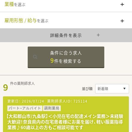
業種
を選ぶ
雇用形態 / 給与
を選ぶ
詳細条件を表示
条件に合う求人
9
件を
検索する
9
件の薬剤師求人
並び順
更新日：
2026/07/24
薬剤師求人ID：
725114
パート・アルバイト
調剤薬局
【大和郡山市/九条駅】＜小児在宅の配達メイン業務＞未経験
大歓迎！奈良県内の在宅患者様にお薬を届け、軽い服薬指導
業務♪60歳以上の方もご相談可能です