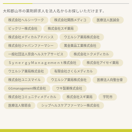
大和郡山市の薬剤師求人を法人名からお探しいただけます。
株式会社ヘルシーワーク
株式会社関西メディコ
医療法人医誠会
ビックリー株式会社
株式会社スギ薬局
株式会社メディカルアドバンス
ウエルシア薬局株式会社
株式会社ジャパンファーマシー
萬金薬品工業株式会社
一般社団法人奈良ヘルスケアサービス
株式会社トクメディカル
ＳｙｎｅｒｇｙＭａｎａｇｅｍｅｎｔ株式会社
株式会社アイセイ薬局
ウエルシア薬局株式会社
有限会社さくらメディカル
株式会社ユニスマイル
ウエルシア薬局株式会社
医療法人向聖台會
GGmanagement株式会社
ワキ製薬株式会社
株式会社コミュニティメディカル
株式会社スギ薬局
宇陀市
医療法人郁慈会
シップヘルスケアファーマシー株式会社