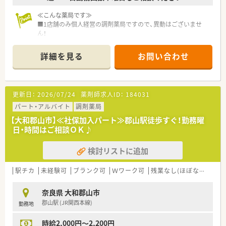
≪こんな薬局です≫
■1店舗のみ個人経営の調剤薬局ですので、異動はございませ
ん！
■社長は男性の薬剤師の方で、管理薬剤師として勤務されており
ます。
詳細を見る
お問い合わせ
現場の方との距離が近く、風通しの良い環境です。
■門前に複数クリニックがあり、そちらの処方箋がメイン。
駅チカということもあり、幅広い処方箋を応需されています。
■その他従業員の方は20～30代の方がメインとなり、若い世代
更新日：
2026/07/24
薬剤師求人ID：
184031
の方が活躍中！
■調剤室の隣にはOTCコーナーがありますので店舗内は広々と
パート・アルバイト
調剤薬局
感じられます。
【大和郡山市】≪社保加入パート≫郡山駅徒歩すぐ！勤務曜
■産休育休取得実績もあり、復帰されて長くご勤務されている方
日・時間はご相談ＯＫ♪
もいらっしゃいます。
検討リストに追加
駅チカ
未経験可
ブランク可
Ｗワーク可
残業なし(ほぼなし含む)
奈良県 大和郡山市
郡山駅 (JR関西本線)
勤務地
時給2,000円～2,200円