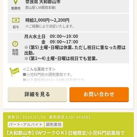
奈良県 大和郡山市
郡山駅 (JR関西本線)
勤務地
時給2,000円～2,200円
※ご経験により決定いたします。
給与
月火水土日 09：00～19：00
金 09：00～17：00
※（第5）土曜・日曜は休業、ただし祝日に重なった際は
勤務
出勤。
時間
※（第1～4）土曜・日曜は祝日でも営業。
＜こんな薬局です＞
■小児科門前の調剤薬局です。
■処方箋枚数は50～60枚/日平均です。
■門前Dr.はじっくりと患者様を診られる先生です。
時期や状況によっては22時近くまでの勤務になるケースもご
詳細を見る
お問い合わせ
ざいます。
遅番シフトにて出勤時間を遅くゆっくりご出勤されたい方に
もおすすめです。
更新日：
2026/07/09
薬剤師求人ID：
443591
＜こんな会社です＞
■奈良県に本社を置く企業です。
パート・アルバイト
調剤薬局
■地域連携を活性化させる為、ケアコネクト（地域医療・介護情報
【大和郡山市】《ＷワークＯＫ》日曜限定/小児科門前薬局で
ネットワーク）