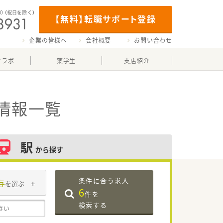
00
（祝日を除く）
【無料】転職サポート登録
企業の皆様へ
会社概要
お問い合わせ
マラボ
薬学生
支店紹介
情報一覧
駅
から探す
条件に合う求人
与
を選ぶ
6
件を
検索する