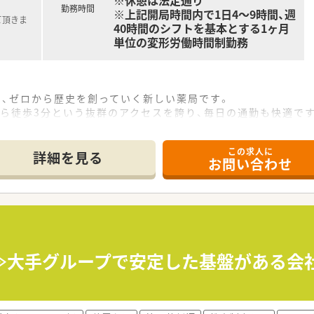
※休憩は法定通り
勤務時間
※上記開局時間内で1日4～9時間、週
て頂きま
40時間のシフトを基本とする1ヶ月
単位の変形労働時間制勤務
定の、ゼロから歴史を創っていく新しい薬局です。
ら徒歩3分という抜群のアクセスを誇り、毎日の通勤も快適で
応需予定で、地域に根差した医療への貢献を目指しています。
この求人に
詳細を見る
お問い合わせ
ないため、焦ることなく自分のペースでじっくりと業務に取り組
顔なじみの患者様が多く、アットホームで温かい雰囲気が特徴で
応できるヘルプ体制が整っており、安心して働くことができる職
剤薬局を展開し、地域住民の健康を支えている安定企業です。
う方針を掲げており、各店舗の特色を活かした運営を尊重する社
≫大手グループで安定した基盤がある会
いるため、組織全体で支え合いながら希望休も取得しやすい環境