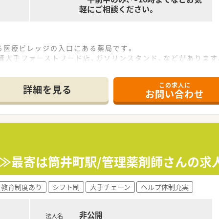
軽にご相談ください。
る医療ビレッジの入口にある薬局です。
資大手ファーストフード店、ガソリンスタンド、などがあります
ス張りになっており、調剤室を囲むようにカウンターや待合ソフ
た60代男性で、他はパートの皆様になります★30～50代まで
この求人に
詳細を見る
お問い合わせ
30枚/日。
籍されており、事務さんも常時3～4名在籍されています。
 整形外科, 皮膚科, 在宅(施設)幅広く対応していますが、メイン
圏内にある施設を担当されています。
！≫最寄は筒井町駅/管理薬剤師さんの求
たい方
たい方
方
教育制度あり
シフト制
大手チェーン
ヘルプ体制充実
非公開
を1店舗運営されています。
法人名