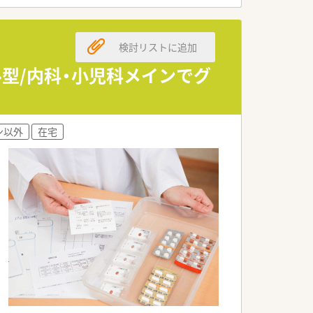
を深く追求することが可能です。
検討リストに追加
に関わる全般を担当いただきます。
遂行と丁寧な対人業務を両立できます。
ル型/内科・小児科メインでグ
を通じた服薬管理も行います。
にフォローし合いながら働ける職場で
ン以外
在宅
可能な、女性に優しい社風が魅力です。
ープ全体で支え合う安心の体制がありま