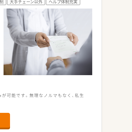
制
大手チェーン以外
ヘルプ体制充実
みが可能です。無理なノルマもなく、私生
インに受けている調剤薬局です。
向き合える環境が整っています。