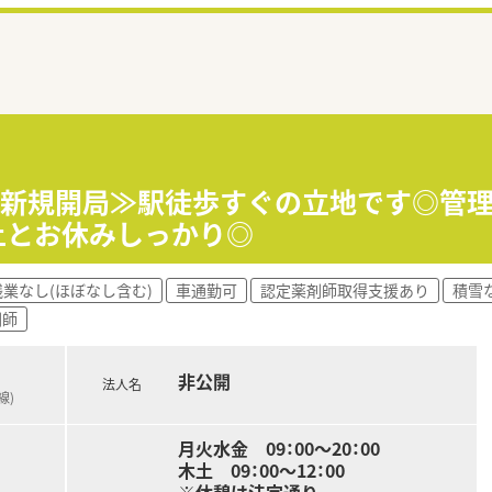
12月新規開局≫駅徒歩すぐの立地です◎管
上とお休みしっかり◎
残業なし(ほぼなし含む)
車通勤可
認定薬剤師取得支援あり
積雪
剤師
非公開
法人名
線)
月火水金 09：00～20：00
木土 09：00～12：00