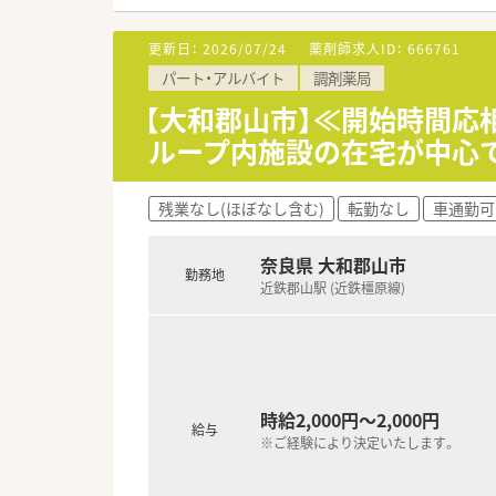
■内科に特化した門前薬局であ
更新日：
2026/07/24
薬剤師求人ID：
666761
【想定される業務内容】
パート・アルバイト
調剤薬局
■内科の処方箋に基づく調剤業
■代表が機械化に積極的なため
【大和郡山市】≪開始時間応
■外来患者様への対応だけでな
ループ内施設の在宅が中心で
【職場環境と雰囲気】
■女性薬剤師が多く活躍してお
残業なし(ほぼなし含む)
転勤なし
車通勤可
す。
■産前産後休暇や育児休暇の取得
■人員配置の適正化を都度見直
奈良県 大和郡山市
勤務地
す。
近鉄郡山駅 (近鉄橿原線)
時給2,000円～2,000円
給与
※ご経験により決定いたします。