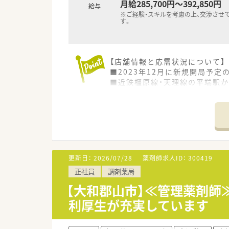
月給285,700円～392,850円
給与
※ご経験・スキルを考慮の上、交渉させ
す。
【店舗情報と応需状況について】
■2023年12月に新規開局予
■近鉄橿原線・天理線の平端駅か
■主に内科、循環器科、小児科を
【職場環境と雰囲気】
■一日あたりの処方箋枚数が少
■地域に密着した店舗のため、
■急なお休みにも法人全体で対
更新日：
2026/07/28
薬剤師求人ID：
300419
【法人特徴について】
正社員
調剤薬局
■奈良県内を中心に27店舗の調
■「現場の薬剤師が主役」とい
【大和郡山市】≪管理薬剤師
■充実したヘルプ体制が整って
利厚生が充実しています