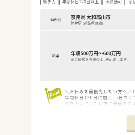
駅チカ
年間休日120日以上
車通勤可
高給
奈良県 大和郡山市
勤務地
筒井駅 (近鉄橿原線)
年収500万円～600万円
給与
※ご経験を考慮の上、決定致します。
＼お休みを最優先したい方へ／（
年間休日120日に加え、5日の
活を大切にしたい方に最適です
＊------------------------------
【店舗情報と応需状況について】
■近鉄橿原線の筒井駅から徒歩
■1日あたりの処方箋枚数は40