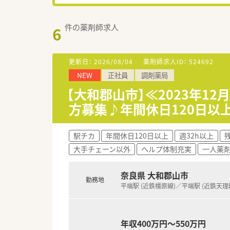
件の薬剤師求人
6
更新日：
2026/08/04
薬剤師求人ID：
524692
NEW
正社員
調剤薬局
【大和郡山市】≪2023年
方募集♪年間休日120日以
駅チカ
年間休日120日以上
週32h以上
大手チェーン以外
ヘルプ体制充実
一人薬
奈良県 大和郡山市
勤務地
平端駅 (近鉄橿原線)／平端駅 (近鉄天理
年収400万円～550万円