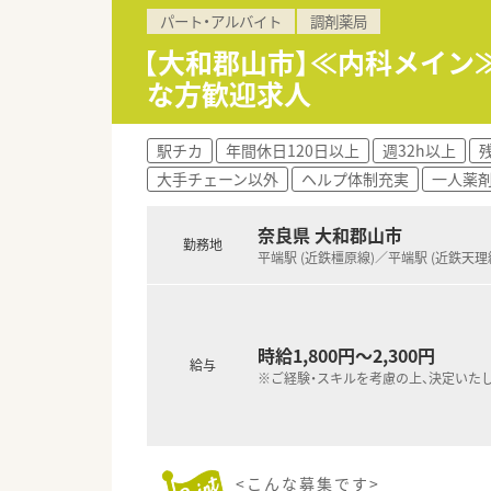
パート・アルバイト
調剤薬局
【大和郡山市】≪内科メイン≫
な方歓迎求人
駅チカ
年間休日120日以上
週32h以上
大手チェーン以外
ヘルプ体制充実
一人薬
奈良県 大和郡山市
勤務地
平端駅 (近鉄橿原線)／平端駅 (近鉄天理
時給1,800円～2,300円
給与
※ご経験・スキルを考慮の上、決定いた
<こんな募集です>