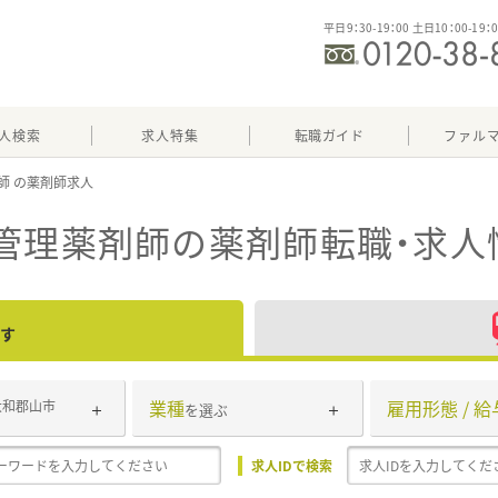
平日9：30-19：00 土日10：00-19：
人検索
求人特集
転職ガイド
ファル
師
管理薬剤師
の薬剤師転職・求人
す
業種
雇用形態 / 給
大和郡山市
を選ぶ
求人IDで検索