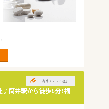
す。
めます。
す。
場です。
検討リストに追加
風です。
社♪筒井駅から徒歩8分！福
です。