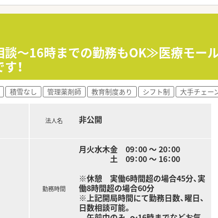
るため、複雑な複数科目を扱う負担が少なく、内科領域の専門性
務、監査、服薬指導を中心に、薬歴管理や在庫管理など薬局運営
最新の調剤機器が導入されており、正確かつスピーディーな業務
相談～16時までの勤務もOK≫医療モー
く、地域医療を支える一員としてドクターや多職種との密な連携
す！
り、スタッフ同士の仲が良く、アットホームな雰囲気の中で互い
積雪なし
管理薬剤師
教育制度あり
シフト制
大手チェー
率は100％を誇っており、復職後の時短勤務なども柔軟に相談
しており、特定のスタッフに過度な負担がかからないようグル
非公開
法人名
月火水木金 09：00 ～ 20：00
土 09：00 ～ 16：00
※休憩 実働6時間超の場合45分、実
働8時間超の場合60分
勤務時間
※上記開局時間にて勤務日数、曜日、
日数相談可能。
午前中のみ、～16時までなどお気