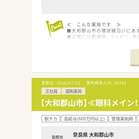
≪ こんな薬局です ≫
■大和郡山市の環状線沿いにあ
■近隣には郵便局、コンビニ、外
■調剤室が大変広く大きなガラ
■常勤の方は元々MRをされてい
≪ 業務内容 ≫
■1日の平均処方箋枚数は120～1
■薬剤師の方は常時4～5名が在
■内科, 外科, 小児科, 眼科,
更新日：
2026/07/23
薬剤師求人ID：
30765
■在宅に関しては敷地内の徒歩
正社員
調剤薬局
≪ こんな方にオススメ ≫
【大和郡山市】≪眼科メイン
■管理薬剤師のご経験を生かし
■患者様対応をしっかりと行い
■広域処方対応のご経験のある
駅チカ
高給与(600万円以上)
管理薬剤師
≪ こんな会社です ≫
奈良県 大和郡山市
■医療モール内にある調剤薬局
勤務地