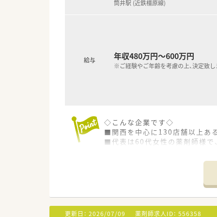
筒井駅 (近鉄橿原線)
■グループ会社としては介護施
奈良・京都・大阪などの関西を中
年収480万円～600万円
給与
※ご経験やご年齢を考慮の上、決定致し
◇こんな企業です◇
■関西を中心に130店舗以上あ
■代表は60代女性の薬剤師様
変理解のある社長様です。
■「薬剤師には活躍の場所を、地
りまず患者様を第一に考え、地
■薬局事業の他にも、医師の開
が深いのも特徴です。
■店舗づくりにもこだわりを持
ストレスなく過ごして頂く為、
更新日：
2026/07/09
薬剤師求人ID：
556358