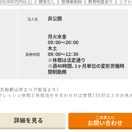
与(600万円以上)
積雪なし
管理薬剤師
教育制度あり
シフト
非公開
法人名
月火水金
09：00～20：00
木土
09：00～12：30
勤務時間
※休憩は法定通り
※週40時間、1ヶ月単位の変形労働時
間制勤務
大和郡山市エリア担当より）
リフレッシュ休暇と有給消化を合わせれば実質130日以上のお休
よ。
------------＊
この求人に
詳細を見る
お問い合わせ
8分という好立地にあり、近隣の内科クリニックから処方箋をメ
枚程度と適正なボリュームで、一人ひとりの患者様とじっくり