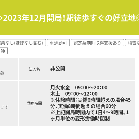
2023年12月開局！駅徒歩すぐの好立
残業なし(ほぼなし含む)
車通勤可
認定薬剤師取得支援あり
積雪
剤師
非公開
法人名
線)
月火水金 09：00～20：00
木土 09：00～12：00
※休憩時間：実働6時間超えの場合45
勤務時間
分、実働8時間超えの場合60分
します
※上記開局時間内で1日4～9時間、1
ヶ月単位の変形労働時間制