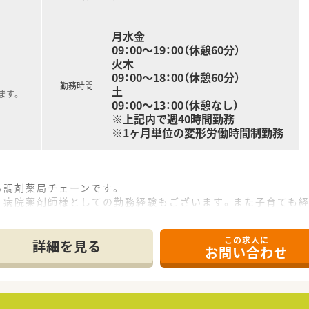
設やクリニックの運営も行っています。
心に介護施設の運営を行っています。
月水金
09：00～19：00（休憩60分）
火木
09：00～18：00（休憩60分）
勤務時間
土
ます。
09：00～13：00（休憩なし）
※上記内で週40時間勤務
※1ヶ月単位の変形労働時間制勤務
る調剤薬局チェーンです。
で、病院薬剤師様としての勤務経験もございます。また子育ても
域の皆様には健康と安心を」の精神で、地域社会に貢献するこ
この求人に
域住民から頼られる薬局を1店舗でも多く増やす事を目標に運営
詳細を見る
お問い合わせ
業支援事業も手掛けており、クリニックの開院と同時に新規出店
っており、患者様がお薬を受け取るまでの時間を少しでも
内外装共にオシャレな雰囲気作りを心掛け、海外雑貨などので店