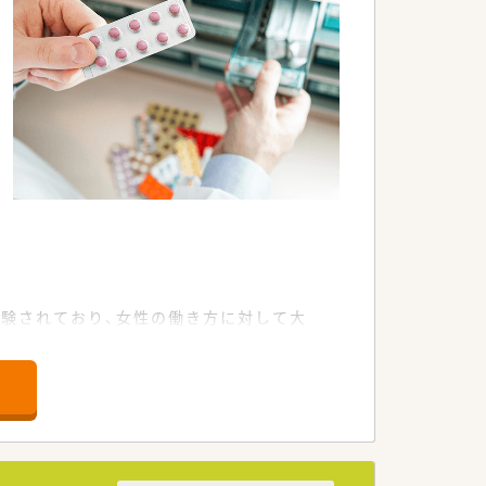
経験されており、女性の働き方に対して大
とを基本理念とされており、会社の利益よ
をおこなっている法人です。
をおこないますので、医師との協力関係
舗を楽しく飾り付けております。