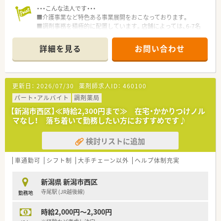
験から始めた方やブランクから復帰した方も活躍しています。
・・・こんな法人です・・・
■介護事業など特色ある事業展開をおこなっております。
■調剤事務を積極的に配置しています。店舗によっては、6-7名
配置している店舗も！
■新人研修カリキュラムは毎年入社される方の個性や適性、そし
詳細を見る
お問い合わせ
てその時の薬剤師が求められる力に応じて柔軟に対応しており
ます。
■新潟県内で15店舗展開している企業です。
定期的に出店しており、店舗は清潔感◎
更新日：
2026/07/30
薬剤師求人ID：
460100
パート・アルバイト
調剤薬局
【新潟市西区】≪時給2,300円まで≫ 在宅・かかりつけノル
マなし！ 落ち着いて勤務したい方におすすめです♪
検討リストに追加
車通勤可
シフト制
大手チェーン以外
ヘルプ体制充実
新潟県 新潟市西区
寺尾駅 (JR越後線)
勤務地
時給2,000円～2,300円