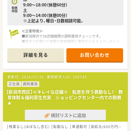
監査システム等も最新機材を導入しており、リスクマネジメン
9:00〜18:00（休憩60分）
トもしっかりしています。
勤務
土
■20～30代の若手社員が活躍しており、若いうちから管理職を
時間
9:00〜14:00（休憩00分）
任せてもらえる環境が整っています。
※上記より、曜日・日数相談可能。
■総合病院門前、クリニック門前、医療モールを4：5：1程度の割
合で店舗展開しており、バランスよく経験を積むことができま
≪企業特徴≫
す。
■新潟県内で38店舗展開の調剤薬局チェーンです。
■県内で先駆けて複数の医療機関と薬局からなるメディカルゾ
ーンを展開しています。
■今後も更なる店舗出店を計画中です。
詳細を見る
お問い合わせ
■成長企業でスキルアップ＆キャリアアップ叶います。
■業界内でも高給与水準で、スキル経験に応じて年収600万円も
目指せます！
更新日：
2026/07/30
薬剤師求人ID：
359745
≪職場環境≫
■頑張りがきちんと評価され、昇給にもつながる企業です。
正社員
調剤薬局
■ご経験よりも意欲重視の採用をしております。
【新潟市西区】≪キレイな店舗≫ 転居を伴う異動なし！ 教
■在宅医療などこれからの時代に求められる薬剤師のスキルを
育体制＆福利厚生充実 ショッピングセンター内での勤務
積むことができます。
★
■若手薬剤師が多数活躍中です！！
■薬剤師・調剤事務などの人員配置が手厚く、対人業務にしっか
検討リストに追加
りと向き合える環境です。
■この店舗は外来対応のほか、在宅にも注力しています。
残業なし(ほぼなし含む)
転勤なし
車通勤可
高給与(600万円以上)
≪福利厚生≫