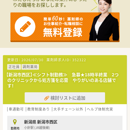
■複数の病院・クリニックから処方箋を応需しています。
りの職場をお探しします。
■主に内科、脳外科、眼科がメインとなりますが、年間受付医療
機関は76件にも及びます。
■処方枚数は1日70枚程度。薬剤師さん常時2名、事務さん2～3
名体制で店舗を運営しています。
■個人在宅も1件担当しており、基本的には管理薬剤師さんが対
応しています。
■残業は月2時間程とほぼ定時で帰宅することができます。
＜社会人としてレベルアップできます＞
■新入社員の方には、入社と同時に薬剤師としての教育スケジュ
ールに加え、社会人としての教育スケジュールも並行して実施し
更新日：
2026/07/30
薬剤師求人ID：
352322
ます。
正社員
調剤薬局
■毎月の会議では「どうしたら患者さんに喜んでもらえるのか」
を社員同士で話し合い、各自スキルアップを図ります。
【新潟市西区】≪シフト制勤務≫ 急募★18時半終業 2つ
■独立希望がある方には、フランチャイズ契約により将来的に店
のクリニックから処方箋を応需 やりがいのある店舗で
舗の１つを継承することも検討可能です。
す！
＜こんな企業です＞
検討リストに追加
■新潟県新潟市内に5店舗の調剤薬局を運営しています。
■地域密着型の経営方針ですので、転居を伴う異動はございませ
車通勤可
教育制度あり
大手チェーン以外
ヘルプ体制充実
ん。
■社長も薬剤師ですので、現場のことをよく理解されており風通
しの良い社風です。
新潟県 新潟市西区
■勤続年数が15年を超えるベテラン社員の方も多く、サポート
小針駅 (JR越後線)
勤務地