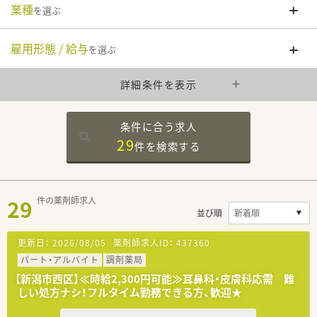
業種
を選ぶ
雇用形態 / 給与
を選ぶ
詳細条件を表示
条件に合う求人
29
件を
検索する
29
件の薬剤師求人
並び順
更新日：
2026/08/05
薬剤師求人ID：
437360
パート・アルバイト
調剤薬局
【新潟市西区】≪時給2,300円可能≫耳鼻科・皮膚科応需 難
しい処方ナシ！フルタイム勤務できる方、歓迎★