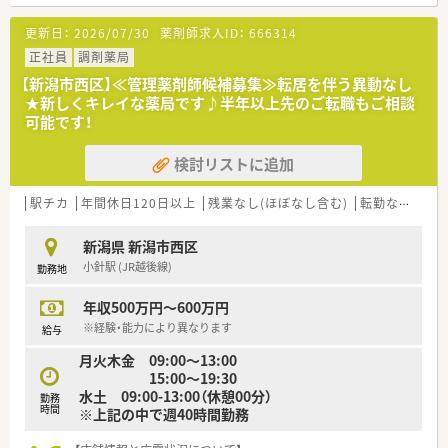
■職種や職域に合わせ、豊富な社内研修や外部組織と連携した研
修を用意されています
更新日：
2026/07/30
薬剤師求人ID：
666314
■薬剤師が中心の会社だからこそ活躍できるキャリアパスが多
種多様に用意されています。
正社員
調剤薬局
■店舗拡大に伴い、エリアマネジャーや営業部長等のマネジメン
【新潟市西区】≪管理薬剤師候補募集≫転居を伴う異動なし
トのポジションも増えます。
★新しくキレイな薬局です♪半年以上先のご転職もご相談
■在宅や教育等の専門性を活かせるスペシャリストを目指すこ
可能です！
とも可能です。
■その他にも、管理部門や商品部門等の本社スタッフなど活動領
検討リストに追加
域は多種多様です。
■在宅実施店舗は年々増加しており、在宅医療へもしっかりと関
わる事ができます。
駅チカ
年間休日120日以上
残業なし(ほぼなし含む)
転勤なし
車
■育児休暇は3歳まで取得が可能で、時短制度は小学5年生まで
時短勤務ができるよう変更予定です。
新潟県 新潟市西区
■年間休日が120日とワークライフバランスが整っています
小針駅 (JR越後線)
勤務地
■日用品から常備薬まで、従業員割引制度など嬉しいメリットも
たくさんあります！
年収500万円～600万円
※経験・能力により異なります
給与
月火木金 09:00～13:00
15:00～19:30
水土 09:00-13:00（休憩00分）
勤務
時間
※上記の中で週40時間勤務