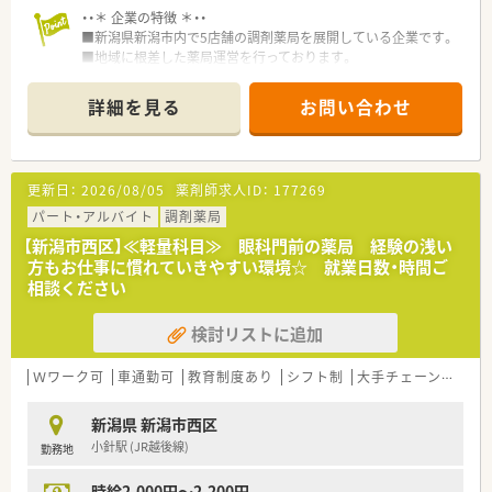
・・＊ 企業の特徴 ＊・・
■新潟県新潟市内で5店舗の調剤薬局を展開している企業です。
■地域に根差した薬局運営を行っております。
■別会社でも薬局を経営しており、協力体制が整っています。
詳細を見る
お問い合わせ
更新日：
2026/08/05
薬剤師求人ID：
177269
パート・アルバイト
調剤薬局
【新潟市西区】≪軽量科目≫ 眼科門前の薬局 経験の浅い
方もお仕事に慣れていきやすい環境☆ 就業日数・時間ご
相談ください
検討リストに追加
Ｗワーク可
車通勤可
教育制度あり
シフト制
大手チェーン以外
新潟県 新潟市西区
小針駅 (JR越後線)
勤務地
時給2,000円～2,200円