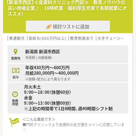
【新潟市西区】≪皮膚科クリニック門前≫ 教育ノウハウの
ードどちらも身に着けることが可能です。
高い地場企業♪ 18時終業 福利厚生充実で長期就業にオ
■西大通りから一本小道に入ったところに店舗を構えていま
ススメ！
す。
■シフト制を導入することで、残業時間が増えないよう配慮して
検討リストに追加
います。
＜こんな企業です＞
車通勤可
高給与(600万円以上)
教育制度あり
大手チェーン以外
■新潟県内に30店舗超の調剤薬局を展開しているグループ企業
です。
新潟県 新潟市西区
■薬局事業をはじめ、開業支援等、様々な事業展開を行っていま
寺尾駅 (JR越後線)
勤務地
す。
■機械化にも力をいれており、最新機材の導入を積極的に進めて
年収430万円～600万円
います。
月給280,000円～400,000円
監査システム等も最新機材を導入しており、リスクマネジメン
給与
※経験・能力により異なります
トもしっかりしています。
月火木土
■20～30代の若手社員が活躍しており、若いうちから管理職を
9：00～18：00（休憩60分）
任せてもらえる環境が整っています。
水金
■総合病院門前、クリニック門前、医療モールを4：5：1程度の割
勤務
9：00～13：00（休憩00分）
合で店舗展開しており、バランスよく経験を積むことができま
時間
※上記の時間帯で1日8時間、週40時間シフト制
す。
＜こんな薬局です＞
■門前クリニックより皮膚科の処方箋をメインに応需していま
す。
■処方枚数は1日90枚程度です。