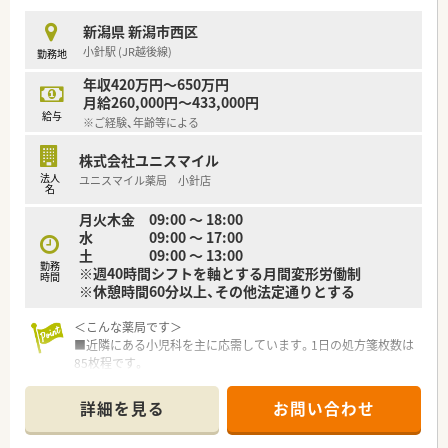
■マネジメント型と専門性追求型のキャリアパスが目指せる環
境です。
新潟県 新潟市西区
■家族やプライベートを大事にしながら働きたい方、キャリアを
小針駅 (JR越後線)
勤務地
磨きたい方皆様にお勧めです。
年収420万円～650万円
月給260,000円～433,000円
給与
※ご経験、年齢等による
株式会社ユニスマイル
法人
ユニスマイル薬局 小針店
名
月火木金 09:00 ～ 18:00
水 09:00 ～ 17:00
土 09:00 ～ 13:00
勤務
※週40時間シフトを軸とする月間変形労働制
時間
※休憩時間60分以上、その他法定通りとする
＜こんな薬局です＞
■近隣にある小児科を主に応需しています。1日の処方箋枚数は
85枚程です。
■薬剤師は正社員3名、事務は1名で運営しています。
■在宅業務があるため車の運転ができる方歓迎致します。
詳細を見る
お問い合わせ
＜こんな会社です＞