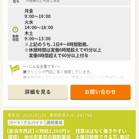
※経験など考慮し決定
給与
月金
9：00～19：00
火水
14：00～18：00
木土
勤務
9：00～13：00
時間
※上記のうち、1日4～8時間勤務。
※休憩時間は実働6時間超えで45分以上
実働8時間超えで60分以上付与
・・・こんな企業です・・・
■クリニック門前に多く展開しています。
■業務過多にならないように残業コントロールに努めていま
す。
■お子様のいるママ薬剤師が多く活躍している企業です。
詳細を見る
お問い合わせ
■無理な異動はございません。働き方について相談ありました
らお気軽にお問い合わせください。
■創業は明治から！新潟で歴史を刻んできた会社です。
更新日：
2026/07/30
薬剤師求人ID：
481796
パート・アルバイト
調剤薬局
【新潟市西区】≪時給2,200円≫ 残業ほぼなく働きやすい
環境！ 地元密着型の調剤薬局 土曜日勤務できる方、歓迎