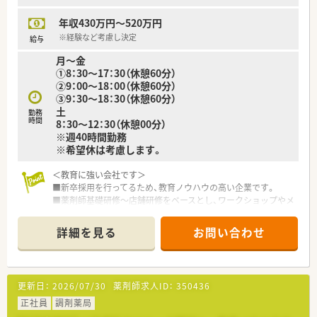
体制は万全です。
年収430万円～520万円
※経験など考慮し決定
給与
月～金
①8：30～17：30（休憩60分）
②9：00～18：00（休憩60分）
③9：30～18：30（休憩60分）
土
勤務
時間
8：30～12：30（休憩00分）
※週40時間勤務
※希望休は考慮します。
＜教育に強い会社です＞
■新卒採用を行ってるため、教育ノウハウの高い企業です。
■薬剤師基礎研修～店舗研修をベースとし、ワークショップやメ
ンター制度など、新人社員の育成を支援する制度を取り入れてい
ます。
詳細を見る
お問い合わせ
■部門活動にも積極的で、店舗業務以外にも研修部や教育部など
多様な経験を積むことができます。
＜こんな薬局です＞
更新日：
2026/07/30
薬剤師求人ID：
350436
■2つのクリニックより処方箋を応需しています。内科、小児科、
整形外科がメインの診療科目です。
正社員
調剤薬局
■処方枚数は1日120枚程度。来局数が多いため、正確さとスピ