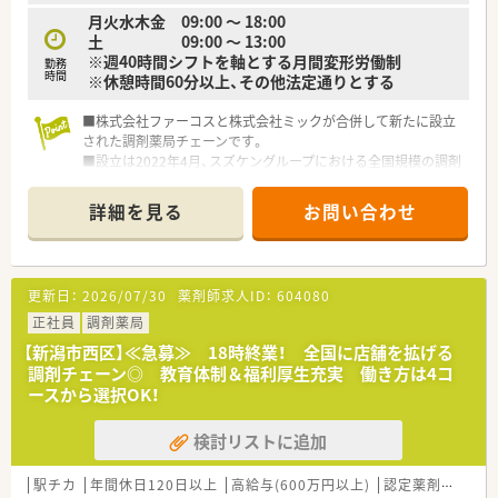
月火水木金 09:00 ～ 18:00
土 09:00 ～ 13:00
※週40時間シフトを軸とする月間変形労働制
勤務
時間
※休憩時間60分以上、その他法定通りとする
■株式会社ファーコスと株式会社ミックが合併して新たに設立
された調剤薬局チェーンです。
■設立は2022年4月、スズケングループにおける全国規模の調剤
薬局チェーンとなります。
■2社が培ってきたノウハウと企業の良さを融合し、より安定し
詳細を見る
お問い合わせ
た経営基盤から、成長スピードを加速させていきます。
■コーポレートメッセージは「あなたに今、わたしができるこ
と」。
■正社員には全国・広域・都道府県限定・自宅通勤の4コースを用
更新日：
2026/07/30
薬剤師求人ID：
604080
意。
■全国・広域・都道府県限定コースの方には充実の住宅補助制度
正社員
調剤薬局
が適用されます。
【新潟市西区】≪急募≫ 18時終業！ 全国に店舗を拡げる
■住居は法人契約なので初期費用時の自己負担はほとんどあり
調剤チェーン◎ 教育体制＆福利厚生充実 働き方は4コ
ません。
ースから選択OK！
■産育休からの復帰率は95%以上！時短勤務はお子様が小学3年
生終了時まで。
検討リストに追加
■年間休日は120日以上で様々な休暇制度の用意あり。
■最新機器の導入やメディカルリスクコントローラー制度を導
入し、調剤過誤防止に向けた取り組みにも積極的です。
駅チカ
年間休日120日以上
高給与(600万円以上)
認定薬剤師取得支援あり