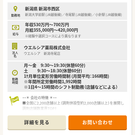
新潟県 新潟市西区
新潟大学前駅 (JR越後線)／寺尾駅 (JR越後線)／小針駅 (JR越後線)
勤務地
年収530万円～700万円
月給355,000円～420,000円
給与
※経験や選択コースにより異なります
ウエルシア薬局株式会社
法人
ウエルシア 新潟寺尾店
名
月～金 9:30～19:30(休憩60分)
土 9:30～18:30(休憩60分)
1ｹ月単位変形労働時間制 (月間平均：166時間)
勤務
※年間所定労働時間1,992時間
時間
※1日4～15時間のシフト制勤務（店舗などによる）
・・＊ 会社の特徴 ＊・・
■全国に2,200店舗以上（調剤併設型約2,000店舗以上）を展開し
調剤店舗数業界TOP！
■店舗拡大に伴いキャリアアップできるポジションが多数あり！
頑張り次第で高給与も可能！
詳細を見る
お問い合わせ
■経験や勤務コースによりますが、経験の少ない方でも500万前
半スタートと業界TOP水準！