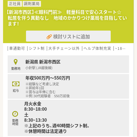
正社員
調剤薬局
【新潟市西区】≪眼科門前≫ 軽量科目で安心スタート☆
転居を伴う異動なし 地域のかかりつけ薬局を目指してい
ます！
検討リストに追加
車通勤可
シフト制
大手チェーン以外
ヘルプ体制充実
~18時までの職場
新潟県 新潟市西区
小針駅 (JR越後線)
勤務地
年収500万円～550万円
※経験など考慮し決定
※昇給年1回
給与
※賞与は年俸に含む
※例：30代経験者 550万前後
月火水金
8:30~18:00
土
8:30~13:30
勤務
時間
※上記のうち、週40時間シフト制。
※休憩時間は法定通り