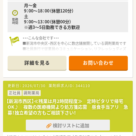
ます。
月～金
9：00～18：00（休憩120分）
【やりがい/おすすめポイント】
土
■地域の「いつもの薬局」として患者さんから信頼されることに
勤務
9：00～13：00（休憩00分）
大きなやりがいを感じ、薬剤師としての誇りを持って働けます。
時間
※週3～5日勤務できる方歓迎
■各種表彰制度により自分の頑張りが目に見える形で還元され
るため、目標を持って意欲的にキャリアを築ける点が魅力です。
・・・こんな会社です・・・
■医師との強い連携があるため安定した運営が見込めるほか、研
■新潟市中央区・西区を中心に数店舗展開している調剤薬局です
修が業務時間内に行われるなど無理なく学び続けられる環境で
■社員旅行で従業員のコミュニケーション、リフレッシュディズ
す。
ニーリゾート
■薬剤師育成奨学金制度あります。
詳細を見る
お問い合わせ
月額５万円を支給(新卒・既卒対象：会社規定による)
更新日：
2026/07/30
薬剤師求人ID：
344110
正社員
調剤薬局
【新潟市西区】≪残業は月2時間程度≫ 定時ピタリで帰宅
OK♪ 複数の医療機関より処方箋応需 昼食手当アリ 急
募！独立希望の方もご相談下さい！
検討リストに追加