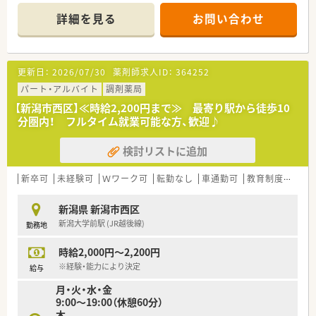
■薬剤師が3名在籍しておりますので、サポートし合いながら勤
詳細を見る
お問い合わせ
務頂くことができます。
■内装は温かい木の雰囲気があり、患者様にも落ち着いてお待ち
頂けます。
■車で亀貝I.Cを下りて5分！大堀幹線沿いにございます。
更新日：
2026/07/30
薬剤師求人ID：
364252
■クリニックとは隣接しており、患者様が来局しやすい立地で
す。
パート・アルバイト
調剤薬局
■駐車場は広く、患者様にも従業員にも大変便利です。
【新潟市西区】≪時給2,200円まで≫ 最寄り駅から徒歩10
分圏内！ フルタイム就業可能な方、歓迎♪
＜教育ノウハウ◎育成に力を入れています＞
■新卒採用を行ってるため、教育ノウハウの高い企業です。
検討リストに追加
■薬剤師基礎研修～店舗研修をベースとし、ワークショップやメ
ンター制度など、新人社員の育成を支援する制度を取り入れてい
ます。
新卒可
未経験可
Ｗワーク可
転勤なし
車通勤可
教育制度あり
■部門活動にも積極的で、店舗業務以外にも研修部や教育部など
多様な経験を積むことができます。
新潟県 新潟市西区
新潟大学前駅 (JR越後線)
勤務地
＜こんな企業です＞
■新潟県内に30店舗超の調剤薬局を展開しているグループ企業
時給2,000円～2,200円
です。
■薬局事業をはじめ、開業支援等、様々な事業展開を行っていま
※経験・能力により決定
給与
す。
月・火・水・金
■機械化にも力をいれており、最新機材の導入を積極的に進めて
9:00～19:00（休憩60分）
います。
木