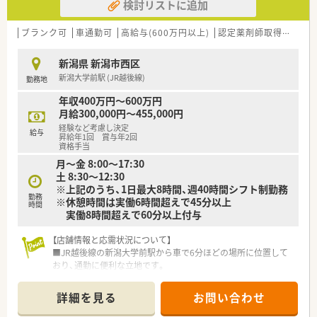
検討リストに追加
合える環境です。
■外来対応のほか、在宅医療に注力している店舗もございます。
■個々の希望に合わせて現場薬剤師から採用や店舗開発などに
ブランク可
車通勤可
高給与(600万円以上)
認定薬剤師取得支援あり
もキャリアチェンジすることが可能です。
新潟県 新潟市西区
≪福利厚生≫
新潟大学前駅 (JR越後線)
勤務地
■従業員持株会制度があり、クオールグループの株を購入すると
購入額に対して会社から10％の奨励金が出ます。
年収400万円～600万円
■借上社宅制度として家賃の8割を会社が負担する制度がござい
月給300,000円～455,000円
ます。
経験など考慮し決定
■産休・育休の取得率は100％です。
給与
昇給年1回 賞与年2回
■研修認定薬剤師をはじめ様々な資格の取得支援をしていま
資格手当
す。
月～金 8:00～17:30
■薬剤師の年齢や経験、実績などを踏まえ段階的に様々な研修や
土 8:30～12:30
勉強会を行っています。
※上記のうち、1日最大8時間、週40時間シフト制勤務
勤務
※休憩時間は実働6時間超えで45分以上
時間
実働8時間超えで60分以上付与
【店舗情報と応需状況について】
■JR越後線の新潟大学前駅から車で6分ほどの場所に位置して
おり、通勤に便利な立地です。
■近隣の総合病院から内科や外科など多科目の処方箋を1日約
100枚と幅広く応需しています。
詳細を見る
お問い合わせ
■薬剤師は常勤とパート合わせて8名体制で配置されており、安
心して業務に取り組めます。