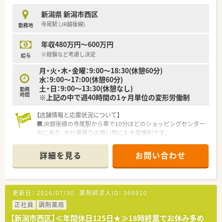
■最大6連休取得可能な充実した休暇制度がございます。
新潟県 新潟市西区
■産休・育休の取得率は100％！！
寺尾駅 (JR越後線)
勤務地
■育児用品の購入費用助成制度の他、保育料、病児保育料助成制
度など子育て支援が充実しております。
年収480万円～600万円
■認定薬剤師の申請・更新費用は全額会社が負担いたします。
※経験など考慮し決定
給与
月・火・木・金曜：9:00～18:30(休憩60分)
水：9:00～17:00(休憩60分)
土・日：9:00～13:30(休憩なし)
勤務
時間
※上記の中で週40時間の1ヶ月単位の変形労働制
【店舗情報と応需状況について】
■JR越後線の寺尾駅から車で10分ほどのショッピングセンター
内にあり、お仕事帰りの買い物にも大変便利です。
■近隣のクリニックより内科や消化器科を中心に、1日あたり平
均60～70枚の処方箋を応需しています。
詳細を見る
お問い合わせ
■薬剤師は常時2名体制で勤務しており、一人当たりの業務負担
が少なく、落ち着いて業務に取り組めます。
【募集背景と求める人物像について】
更新日：
2026/07/30
薬剤師求人ID：
366910
■今回は欠員補充のための急募案件となり、地域医療に貢献した
いという意欲のある方を求めています。
正社員
調剤薬局
■市内店舗へのヘルプ勤務も発生するため、フットワークが軽
【新潟市西区】≪年間休日125日★≫18時終業でお休み多め
く、柔軟な対応力をお持ちの方を歓迎します。