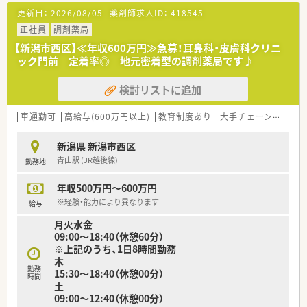
更新日：
2026/08/05
薬剤師求人ID：
418545
正社員
調剤薬局
【新潟市西区】≪年収600万円≫急募！耳鼻科・皮膚科クリニ
ック門前 定着率◎ 地元密着型の調剤薬局です♪
検討リストに追加
車通勤可
高給与(600万円以上)
教育制度あり
大手チェーン以外
新潟県 新潟市西区
青山駅 (JR越後線)
勤務地
年収500万円～600万円
※経験・能力により異なります
給与
月火水金
09:00～18:40（休憩60分）
※上記のうち、1日8時間勤務
木
勤務
15:30～18:40（休憩00分）
時間
土
09:00～12:40（休憩00分）