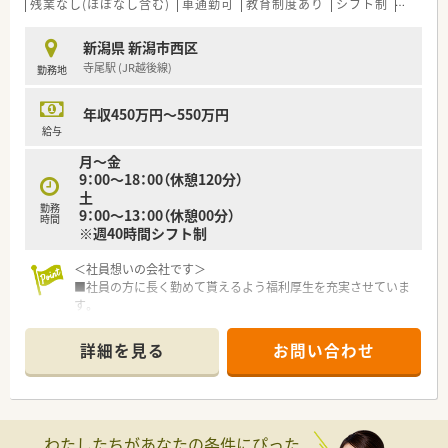
残業なし(ほぼなし含む)
車通勤可
教育制度あり
シフト制
大手チ
新潟県 新潟市西区
寺尾駅 (JR越後線)
勤務地
年収450万円～550万円
給与
月～金
9：00～18：00（休憩120分）
土
勤務
9：00～13：00（休憩00分）
時間
※週40時間シフト制
＜社員想いの会社です＞
■社員の方に長く勤めて貰えるよう福利厚生を充実させていま
す。
■10年・15年・20年ごとに永年勤続表彰がございます（勤続10年
の場合：旅行券5万円分＋特別休暇3日）。
詳細を見る
お問い合わせ
■月額5万円までの薬剤師育成奨学金制度がございます（新卒・既
卒対象：会社規定による）。
■試用期間後から昼食手当が月7,000円まで支給されます。
＜こんな薬局です＞
わたしたちがあなたの条件にぴった