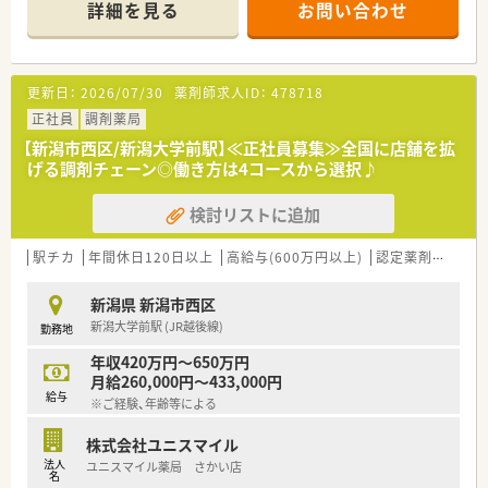
詳細を見る
お問い合わせ
す。
・・・こんな会社です・・・
■新潟市中央区・西区を中心に数店舗展開している調剤薬局で
更新日：
2026/07/30
薬剤師求人ID：
478718
す。
■社長は薬剤師としてご活躍されている方です。
正社員
調剤薬局
■長く働いている方が多いため、勤続年数が15年以上の方も多
【新潟市西区/新潟大学前駅】≪正社員募集≫全国に店舗を拡
くいらっしゃいます。
げる調剤チェーン◎働き方は4コースから選択♪
■地域密着系での経営方針です。
■薬剤師育成奨学金制度があります。月額5万円を支給致します
検討リストに追加
(新卒・既卒対象：会社規定による)。
駅チカ
年間休日120日以上
高給与(600万円以上)
認定薬剤師取得支援あり
新潟県 新潟市西区
新潟大学前駅 (JR越後線)
勤務地
年収420万円～650万円
月給260,000円～433,000円
給与
※ご経験、年齢等による
株式会社ユニスマイル
法人
ユニスマイル薬局 さかい店
名