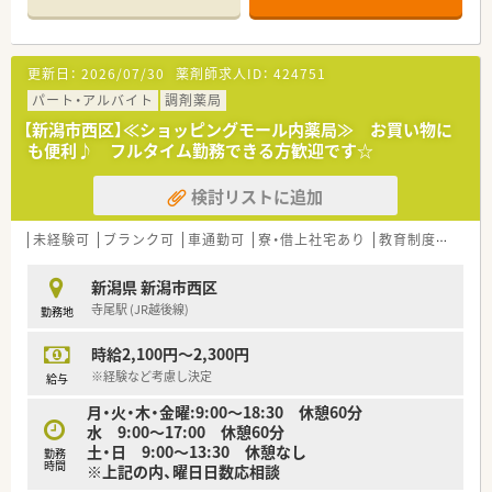
り、丁寧な調剤や監査、服薬指導を行っています。
【こんな方にオススメ】
更新日：
2026/07/30
薬剤師求人ID：
424751
■最寄り駅から徒歩7分と好立地な店舗であるため、駅チカの職
場で毎日の通勤を快適にこなしたい方にオススメです。
パート・アルバイト
調剤薬局
■年間休日が125日とお休みが充実している環境を活かし、趣味
【新潟市西区】≪ショッピングモール内薬局≫ お買い物に
や家族との時間を大切にしながら働きたい方に最適です。
も便利♪ フルタイム勤務できる方歓迎です☆
■手厚い教育制度が用意されている薬局で、内科の知識を深めな
がら在宅業務の経験も積んでいきたい方にぴったりです。
検討リストに追加
【やりがい/おすすめポイント】
■あなたの町の健康ともだちとして患者様に深く寄り添うこと
未経験可
ブランク可
車通勤可
寮・借上社宅あり
教育制度あり
シ
で、地域に密着した医療の貢献度を肌で実感できます。
■学会発表を希望する際には計画からデータ解析、ポスター作成
新潟県 新潟市西区
まで上司や先輩から丁寧なサポートを受けられます。
寺尾駅 (JR越後線)
勤務地
■奨学金返済支援制度などの独自に整えられた福利厚生があり、
若手の薬剤師の方も安心して長く働ける点が魅力です。
時給2,100円～2,300円
【こんな方が活躍中】
※経験など考慮し決定
給与
■子育てと仕事を両立させている女性の薬剤師が多く在籍して
月・火・木・金曜:9:00～18:30 休憩60分
おり、産休や育休からの復職実績も豊富にございます。
水 9:00～17:00 休憩60分
■お互いを助け合う相互扶助の精神を大切にしながら、周囲のス
土・日 9:00～13:30 休憩なし
勤務
タッフと円滑なコミュニケーションを図る方が活躍中です。
時間
※上記の内、曜日日数応相談
■手厚い研修制度や周囲のサポート体制が整っているため、未経