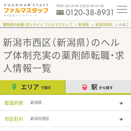
平日9：30-19：00 土日10：00-19：00
薬剤師の転職・求人サイト ファルマスタッフ
新潟県
新潟市西区
ヘルプ
新潟市西区（新潟県）のヘル
プ体制充実
の薬剤師転職・求
人情報一覧
エリア
駅
で探す
から探す
都道府県
新潟県
市区町村
新潟市西区