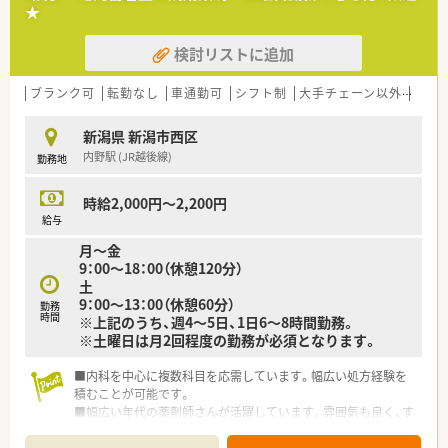
★
検討リストに追加
ブランク可
転勤なし
車通勤可
シフト制
大手チェーン以外
ヘル
新潟県 新潟市西区
内野駅 (JR越後線)
勤務地
時給2,000円～2,200円
給与
月～金
9：00～18：00（休憩120分）
土
9：00～13：00（休憩60分）
勤務
時間
※上記のうち、週4～5日、1日6～8時間勤務。
※土曜日は月2回程度の勤務が必須となります。
■内科を中心に複数科目を応需しています。幅広い処方経験を
積むことが可能です。
■幅広い年代の薬剤師さんが活躍しています。雰囲気も良く、す
ぐに現場に溶け込むことができます。
■管理栄養士も在籍しており、他職種連携したい方にオススメで