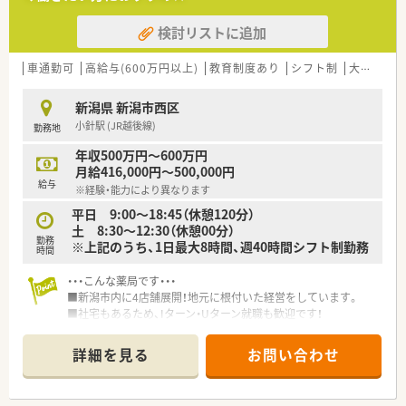
検討リストに追加
車通勤可
高給与(600万円以上)
教育制度あり
シフト制
大手チェーン以外
新潟県 新潟市西区
小針駅 (JR越後線)
勤務地
年収500万円～600万円
月給416,000円～500,000円
給与
※経験・能力により異なります
平日 9:00～18:45（休憩120分）
土 8:30～12:30（休憩00分）
勤務
※上記のうち、1日最大8時間、週40時間シフト制勤務
時間
・・・こんな薬局です・・・
■新潟市内に4店舗展開！地元に根付いた経営をしています。
■社宅もあるため、Iターン・Uターン就職も歓迎です！
詳細を見る
お問い合わせ