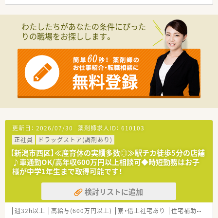
■株式会社ファーコスと株式会社ミックが合併して新たに設立
された調剤薬局チェーンです。
■設立は2022年4月、スズケングループにおける全国規模の調剤
わたしたちがあなたの条件にぴった
薬局チェーンとなります。
りの職場をお探しします。
■2社が培ってきたノウハウと企業の良さを融合し、より安定し
た経営基盤から、成長スピードを加速させていきます。
■コーポレートメッセージは「あなたに今、わたしができるこ
と」。
■最新機器の導入やメディカルリスクコントローラー制度を導
入し、調剤過誤防止に向けた取り組みにも積極的です。
＜様々な働き方が可能です＞
■正社員には全国・広域・都道府県限定・自宅通勤の4コースを用
意。
■全国・広域・都道府県限定コースの方には充実の住宅補助制度
更新日：
2026/07/30
薬剤師求人ID：
610103
が適用されます。
正社員
ドラッグストア(調剤あり)
住居は法人契約なので初期費用時の自己負担はほとんどありま
せん。
【新潟市西区】≪産育休の実績多数◎≫駅チカ徒歩5分の店舗
■産育休からの復帰率は95%以上！時短勤務はお子様が小学3年
♪車通勤OK/高年収600万円以上相談可◆時短勤務はお子
生終了時まで。
様が中学1年生まで取得可能です！
■年間休日は120日以上で様々な休暇制度の用意あり。
■マネジメント型と専門性追求型のキャリアパスが目指せる環
検討リストに追加
境です。
■家族やプライベートを大事にしながら働きたい方、キャリアを
週32h以上
高給与(600万円以上)
寮・借上社宅あり
住宅補助(手当)あり
磨きたい方皆様にお勧めです。