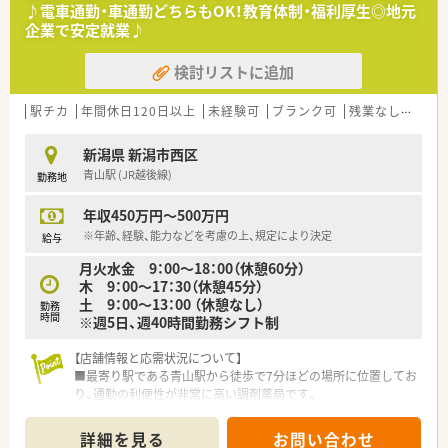
♪電車通勤・車通勤どちらもOK！教育体制・福利厚生◎地元
■20代から40代の方が中心に活躍しており、調剤経験の浅い方
企業で安定就業♪
やブランクがある方もご相談ください。
検討リストに追加
【想定されるキャリアイメージ】
■年に1度、担当者とキャリアプランについて話し合う機会があ
り、個人の目標を支援する体制です。
駅チカ
年間休日120日以上
未経験可
ブランク可
残業なし(ほぼなし含む)
■新人研修の一環として学会発表に参加するなど、若手のうちか
ら専門性を高める機会が豊富です。
新潟県 新潟市西区
■将来的には管理薬剤師や薬局長といった管理職を目指すこと
青山駅 (JR越後線)
勤務地
も可能なキャリアパスがあります。
年収450万円～500万円
【こんな方が活躍中】
■仕事とプライベートのメリハリをつけ、ワークライフバランス
※年齢、経験、能力などを考慮の上、規定により決定
給与
を大切にしたい方が活躍しています。
月火水金 9：00〜18：00（休憩60分）
■医療だけでなく介護分野にも視野を広げ、幅広いスキルを身に
木 9：00〜17：30（休憩45分）
つけたいという意欲のある方です。
土 9：00〜13：00 （休憩なし）
■患者様とのコミュニケーションを大切にし、地域の方々の健康
勤務
時間
※週5日、週40時間勤務シフト制
を支えたいという想いのある方です。
【店舗情報と応需状況について】
■最寄り駅である青山駅から徒歩で7分ほどの場所に位置してお
り、通勤の利便性が非常に高い調剤薬局です。
■近隣の内科クリニックから処方箋を1日に約50枚応需してい
るほか、居宅の在宅業務にも注力しています。
詳細を見る
お問い合わせ
■現在は常勤の薬剤師3名と非常勤の薬剤師1名が在籍してお