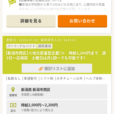
【店舗情報と応需状況について】
■新潟大学前駅から車で3分ほどの立地にあり、心療内科や耳鼻
科を中心に1日平均110枚の処方箋を応需しています。
■薬剤師は常勤4名体制で運営されており、複数の科目に対応す
ることで幅広い薬学知識を深められる職場環境です。
詳細を見る
お問い合わせ
■地域の医療機関と密接に連携しており、外来対応だけでなく在
宅業務にも注力して取り組んでいるのが特徴です。
【こんな方にオススメ】
更新日：
2026/07/30
薬剤師求人ID：
344524
■新潟県内で腰を据えて長く働きたい方や、業界内でも高い水準
の年収を確保しながら安定した生活を送りたい方に最適です。
パート・アルバイト
調剤薬局
■連続休暇制度を利用してプライベートの時間を大切にしたい
【新潟市西区】≪地元密着型企業！≫ 時給2,200円まで 週
方や、子育て支援が充実した環境で働きたい方にお勧めします。
3日～応相談 土曜日は月1回～でも可能です！
■在宅医療の経験をしっかりと積みたい方や、手厚い人員配置の
中で患者満足度を高める仕事に専念したいという方にぴったり
検討リストに追加
です。
【こんな方が活躍中】
転勤なし
車通勤可
シフト制
大手チェーン以外
ヘルプ体制充実
■フットワークが軽く現場でバイタリティを持って動ける20代
から40代の若手薬剤師が、店舗運営の中心となって活躍中です。
新潟県 新潟市西区
■産前産後休暇や育児休暇の取得後に復職したスタッフが多く、
寺尾駅 (JR越後線)
勤務地
ライフステージが変わっても第一線で働き続ける人が多数いま
す。
時給2,000円～2,200円
■在宅業務や新薬開発に高い関心を持つスタッフが、これからの
時代に求められるスキルを自ら積極的に磨きながら活躍してい
※経験・能力により異なる
給与