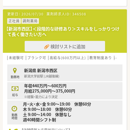
【募集背景と求める人物像について】
更新日：
2026/07/30
薬剤師求人ID：
346508
■体制強化に伴う増員募集を行っており、長期的に勤務できる方
を積極的に歓迎しています。
正社員
調剤薬局
■調剤経験をお持ちの20代から30代の方を中心に、意欲的な人
【新潟市西区】＜段階的な研修あり＞スキルをしっかりつけ
材を広く求めています。
て長く働きたい方へ
■チームワークを大切にし、患者様やスタッフと円滑なコミュニ
ケーションが取れる方が理想です。
検討リストに追加
【勤務実態について】
■平日は17時半までの勤務が基本となっており、終業後の時間
未経験可
ブランク可
高給与(600万円以上)
教育制度あり
大手チ
を有効に活用できる環境です。
■残業時間は1分単位で計算され支給されるため、サービス残業
新潟県 新潟市西区
の心配がなく安心して働けます。
新潟大学前駅 (JR越後線)
勤務地
■近隣店舗との連携体制が整っており、急な休みが必要な際も柔
軟に対応することが可能です。
年収440万円～600万円
月給275,000円～375,000円
【想定されるキャリアイメージ】
給与
※経験・能力により決定
■段階的な研修制度が整備されており、経験に応じたスキルアッ
月・火・水・金 9:00〜19:00 休憩60分
プを着実に図ることができます。
木 9:00〜18:00 休憩60分
■認定薬剤師などの資格取得支援が充実しており、専門性を高め
土 9:00〜14:00 休憩なし
たい方を会社が応援しています。
勤務
時間
週40時間シフト制
■現場での経験を積んだ後は、管理薬剤師や店舗開発などへのキ
ャリアチェンジも可能です。