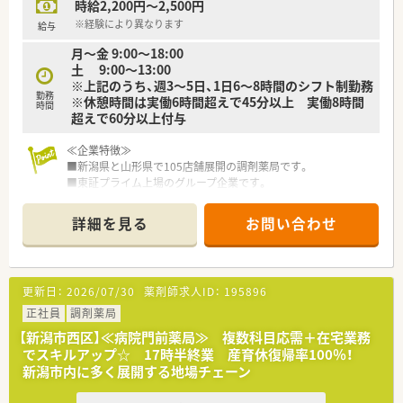
時給2,200円～2,500円
※経験により異なります
給与
月～金 9:00～18:00
土 9:00～13:00
※上記のうち、週3～5日、1日6～8時間のシフト制勤務
勤務
※休憩時間は実働6時間超えで45分以上 実働8時間
時間
超えで60分以上付与
≪企業特徴≫
■新潟県と山形県で105店舗展開の調剤薬局です。
■東証プライム上場のグループ企業です。
■1964年に新潟県で最初に「処方箋調剤」を開局した企業です。
■全店舗中70店舗以上が開業医前の店舗で地域に根付いた薬局
詳細を見る
お問い合わせ
作りを行っています。
■健康サポート薬局が10店舗以上あり地域のかかりつけ薬局と
して機能しています。
更新日：
2026/07/30
薬剤師求人ID：
195896
≪職場環境≫
■新潟県内全域に店舗展開しているので結婚などライフスタイ
正社員
調剤薬局
ルの変化に柔軟に対応出来ます。
【新潟市西区】≪病院門前薬局≫ 複数科目応需＋在宅業務
■在宅医療などの時代や地域に求められる薬剤師の経験を積む
でスキルアップ☆ 17時半終業 産育休復帰率100％！
ことができます。
新潟市内に多く展開する地場チェーン
■若手薬剤師が多数活躍しています。
■薬剤師や調剤事務の人員配置は手厚く、業務にしっかりと向き