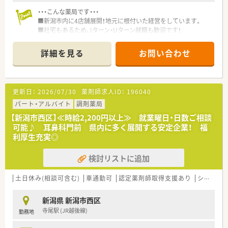
・・・こんな薬局です・・・
■新潟市内に4店舗展開！地元に根付いた経営をしています。
■社宅もあるため、Iターン・Uターン就職も歓迎です！
詳細を見る
お問い合わせ
更新日：
2026/07/30
薬剤師求人ID：
196040
パート・アルバイト
調剤薬局
【新潟市西区】≪時給2,200円以上≫ 就業曜日・日数ご相談
可能♪ 耳鼻科門前 県内に多く展開する安定企業！ 福
利厚生充実◎
検討リストに追加
土日休み(相談可含む)
車通勤可
認定薬剤師取得支援あり
シフト制
新潟県 新潟市西区
寺尾駅 (JR越後線)
勤務地