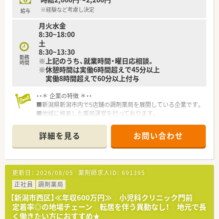
※経験など考慮し決定
給与
月火水金
8:30~18:00
土
8:30~13:30
勤務
※上記のうち、就業時間・曜日応相談。
時間
※休憩時間は実働6時間超えで45分以上
実働8時間超えで60分以上付与
・・＊ 企業の特徴 ＊・・
■新潟県新潟市内で5店舗の調剤薬局を展開している企業です。
■地域に根差した薬局運営を行っております。
■別会社でも薬局を経営しており、協力体制が整っています。
詳細を見る
お問い合わせ
更新日：
2026/08/05
薬剤師求人ID：
691395
正社員
調剤薬局
【新潟市西区】≪年収600万円≫ 小児科クリニック門前
定着率◎の地場チェーン 転居を伴う異動なし！ 地元で長
く働きたい方におすすめ★