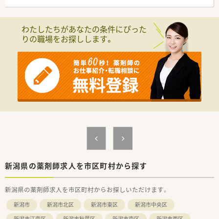
【法人特徴について】
■東証プライム上場企業である東邦ホールディングスのグルー
わたしたちがあなたの条件にぴった
プ会社として、非常に安定した経営基盤を誇ります。
りの職場をお探しします。
■全国に360店舗以上を展開する大手チェーンでありながら、各
店舗が地域に密着した個性的な店舗づくりを行っています。
■最新のICT導入や作業の機械化を積極的に推進し、薬剤師が対
人業務に専念できる環境整備に注力しています。
【求人情報について】
■年収はご経験やスキルを考慮の上、450万円から550万円の範
囲で決定され、年に1回の昇給と年2回の賞与があります。
■平日は19時までの開局となっており、残業もほぼないため、ワ
ークライフバランスを重視する方に最適です。
■水曜・日曜・祝日などがお休みのシフト制（配属店舗による）で、
年間休日120日以上とプライベートの時間も確保できます。
【こんな方にオススメ】
■19時退勤で残業がほぼなく、年間休日も120日以上あるため、
新潟県の薬剤師求人を市区町村から探す
仕事とプライベートのバランスをしっかりと保ちたい方に最適
です。
新潟県の薬剤師求人を市区町村からお探しいただけます。
■内科・外科・消化器科などの門前薬局であるため、専門的な知識
を深め、薬剤師としてのスキルアップを図りたい方にお勧めで
新潟市
新潟市北区
新潟市東区
新潟市中央区
す。
■東証プライム上場企業のグループ会社という安定した基盤の
新潟市江南区
新潟市秋葉区
新潟市南区
新潟市西区