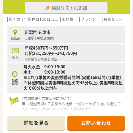
検討リストに追加
駅チカ
年間休日120日以上
未経験可
ブランク可
残業なし(ほぼなし含む)
新潟県 五泉市
五泉駅 (JR磐越西線)
勤務地
年収450万円～550万円
月給281,250円～343,750円
給与
※経験など考慮し決定
月火水金 9:00-19:00
木土 9:00-13:00
※1カ月単位の変形労働時間制（実働168時間/月単位）
勤務
※休憩時間は実働6時間超えで45分以上、実働8時間超
時間
えで60分以上付与
【店舗情報と応需状況について】
■JR磐越西線の五泉駅から徒歩で7分ほどの好立地に位置して
おり、毎日の通勤にも大変便利な調剤薬局です。
■「大日方医院」の門前にあり、内科や外科、消化器科、リハビリ
テーション科など幅広い処方箋を応需しています。
詳細を見る
お問い合わせ
■1日平均80枚ほどの処方箋を、常勤の薬剤師3名という人員体
制で丁寧に対応しております。