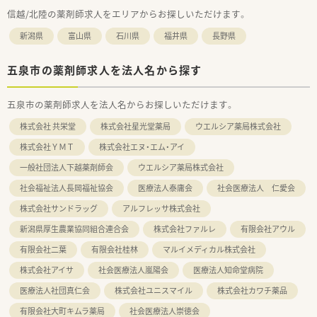
信越/北陸の薬剤師求人をエリアからお探しいただけます。
新潟県
富山県
石川県
福井県
長野県
五泉市の薬剤師求人を法人名から探す
五泉市の薬剤師求人を法人名からお探しいただけます。
株式会社 共栄堂
株式会社星光堂薬局
ウエルシア薬局株式会社
株式会社ＹＭＴ
株式会社エヌ・エム・アイ
一般社団法人下越薬剤師会
ウエルシア薬局株式会社
社会福祉法人長岡福祉協会
医療法人泰庸会
社会医療法人 仁愛会
株式会社サンドラッグ
アルフレッサ株式会社
新潟県厚生農業協同組合連合会
株式会社ファルレ
有限会社アウル
有限会社二葉
有限会社桂林
マルイメディカル株式会社
株式会社アイサ
社会医療法人嵐陽会
医療法人知命堂病院
医療法人社団真仁会
株式会社ユニスマイル
株式会社カワチ薬品
有限会社大町キムラ薬局
社会医療法人崇徳会