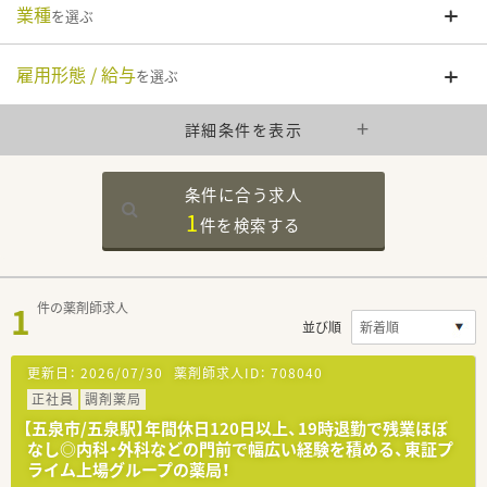
業種
を選ぶ
雇用形態 / 給与
を選ぶ
詳細条件を表示
条件に合う求人
1
件を
検索する
1
件の薬剤師求人
並び順
更新日：
2026/07/30
薬剤師求人ID：
708040
正社員
調剤薬局
【五泉市/五泉駅】年間休日120日以上、19時退勤で残業ほぼ
なし◎内科・外科などの門前で幅広い経験を積める、東証プ
ライム上場グループの薬局！