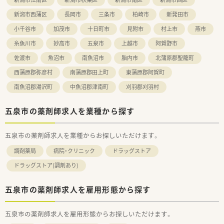
もと、充実した教育制度や福利厚生を利用して長く働き続けたい
新潟市西蒲区
長岡市
三条市
柏崎市
新発田市
方にぴったりです。
小千谷市
加茂市
十日町市
見附市
村上市
燕市
糸魚川市
妙高市
五泉市
上越市
阿賀野市
佐渡市
魚沼市
南魚沼市
胎内市
北蒲原郡聖籠町
西蒲原郡弥彦村
南蒲原郡田上町
東蒲原郡阿賀町
南魚沼郡湯沢町
中魚沼郡津南町
刈羽郡刈羽村
五泉市の薬剤師求人を業種から探す
五泉市の薬剤師求人を業種からお探しいただけます。
調剤薬局
病院・クリニック
ドラッグストア
ドラッグストア(調剤あり)
五泉市の薬剤師求人を雇用形態から探す
五泉市の薬剤師求人を雇用形態からお探しいただけます。