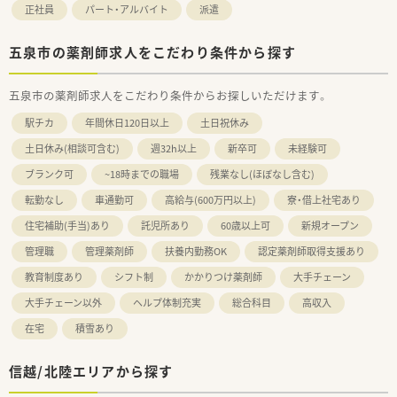
正社員
パート・アルバイト
派遣
五泉市の薬剤師求人をこだわり条件から探す
五泉市の薬剤師求人をこだわり条件からお探しいただけます。
駅チカ
年間休日120日以上
土日祝休み
土日休み(相談可含む)
週32h以上
新卒可
未経験可
ブランク可
~18時までの職場
残業なし(ほぼなし含む)
転勤なし
車通勤可
高給与(600万円以上)
寮・借上社宅あり
住宅補助(手当)あり
託児所あり
60歳以上可
新規オープン
管理職
管理薬剤師
扶養内勤務OK
認定薬剤師取得支援あり
教育制度あり
シフト制
かかりつけ薬剤師
大手チェーン
大手チェーン以外
ヘルプ体制充実
総合科目
高収入
在宅
積雪あり
信越/北陸エリアから探す