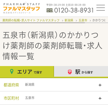
平日9：30-19：00 土日10：00-19：00
薬剤師の転職・求人サイト ファルマスタッフ
新潟県
五泉市
かかりつけ
五泉市（新潟県）のかかりつ
け薬剤師
の薬剤師転職・求人
情報一覧
エリア
駅
で探す
から探す
都道府県
新潟県
市区町村
五泉市