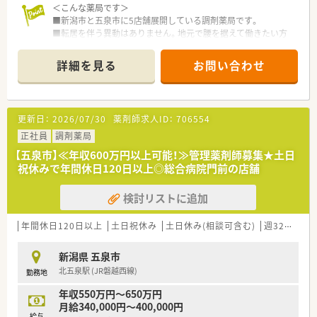
＜こんな薬局です＞
■新潟市と五泉市に5店舗展開している調剤薬局です。
■転居を伴う異動はありません。地元で腰を据えて働きたい方
におすすめです。
■病院門前2店舗、クリニック門前3店舗の割合で展開しており、
詳細を見る
お問い合わせ
配属店舗に応じて様々な経験を積むことが出来ます。
■隣接するクリニック（内科・小児科）から処方箋を応需していま
す。
■1日の平均処方箋枚数は70枚程度。薬剤師は常時2名体制で運
更新日：
2026/07/30
薬剤師求人ID：
706554
営しています。
■残業は月10時間程度と少なめです。プライベートの時間を確
正社員
調剤薬局
保しながらメリハリをつけて働けます。
【五泉市】≪年収600万円以上可能！≫管理薬剤師募集★土日
■薬局近くにはスーパーやドラッグストア等がありお買い物に
祝休みで年間休日120日以上◎総合病院門前の店舗
は便利な立地です。
検討リストに追加
＜店舗環境＆働きやすさ◎＞
■東証プライム上場企業のグループ会社ですので、福利厚生が充
実しています。
年間休日120日以上
土日祝休み
土日休み(相談可含む)
週32h以上
■20代～60代の幅広い年代の薬剤師さんが活躍しています。中
途採用で入社されても、すぐに馴染める環境です。
新潟県 五泉市
■勤続10年以上のベテランも多く在籍しています。わからない
北五泉駅 (JR磐越西線)
勤務地
ことがあればすぐに質問できます。
年収550万円～650万円
＜社長の人柄もバツグンです＞
月給340,000円～400,000円
■社長は薬剤師で現場経験豊富な方です。状況によってはヘル
給与