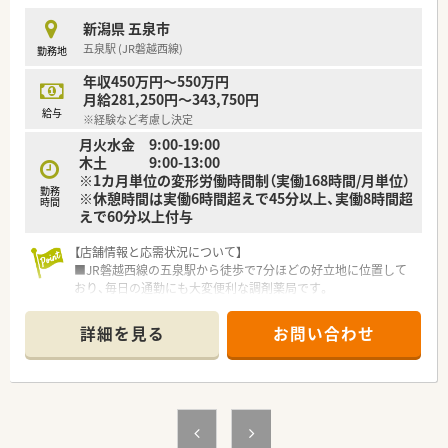
■土日祝日が休みとなる完全週休2日制を導入しており、週末の
新潟県 五泉市
予定が立てやすく、家族や友人との時間も大切にできます。
五泉駅 (JR磐越西線)
勤務地
■残業は月平均でもほとんど発生しない仕組みが整っており、定
時退社が基本となるため、心身ともにゆとりを持って働けます。
年収450万円～550万円
月給281,250円～343,750円
【職場環境と雰囲気】
給与
※経験など考慮し決定
■薬剤師と事務スタッフが協力し合うアットホームな職場で、少
月火水金 9:00-19:00
人数ならではの連携の良さが、円滑な業務遂行を支えています。
木土 9:00-13:00
■経験豊富なスタッフが在籍しているため、管理職としての着任
※1カ月単位の変形労働時間制（実働168時間/月単位）
後も周囲の丁寧なサポートを受けながら業務に慣れて頂けま
勤務
※休憩時間は実働6時間超えで45分以上、実働8時間超
す。
時間
えで60分以上付与
■患者様との距離が近く、直接感謝の言葉をいただける機会が多
いため、スタッフ全員が高いやりがいを持って業務に励んでいま
す。
【店舗情報と応需状況について】
■JR磐越西線の五泉駅から徒歩で7分ほどの好立地に位置して
おり、毎日の通勤にも大変便利な調剤薬局です。
■「大日方医院」の門前にあり、内科や外科、消化器科、リハビリ
テーション科など幅広い処方箋を応需しています。
詳細を見る
お問い合わせ
■1日平均80枚ほどの処方箋を、常勤の薬剤師3名という人員体
制で丁寧に対応しております。
【法人特徴について】
■東証プライム上場企業である東邦ホールディングスのグルー
プ会社として、非常に安定した経営基盤を誇ります。