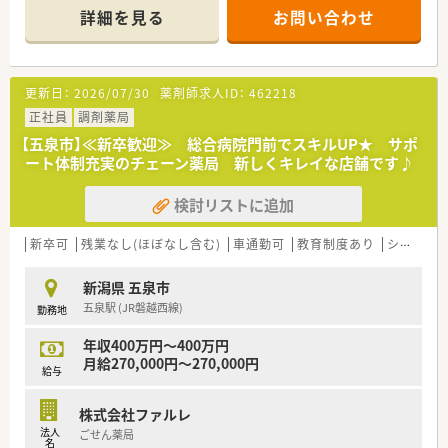
■病院門前2店舗、クリニック門前3店舗の割合で展開しており、
詳細を見る
お問い合わせ
配属店舗に応じて様々な経験を積むことが出来ます。
■近隣にある病院（神経内科・循環器内科・腎臓内科など）から処
方箋を応需しています。
■1日の平均処方箋枚数は30枚程度。薬剤師は常時1～2名体制
更新日：
2026/07/30
薬剤師求人ID：
462218
で運営しています。
■残業は月10時間程度と少なめです。しっかりプライベートの
正社員
調剤薬局
時間を確保しながらメリハリをつけて働けます。
【五泉市】≪新卒歓迎≫ 総合病院門前でスキルUP★ サポ
ート体制充実のチェーン薬局 新しくキレイな店舗です♪
＜店舗環境＆働きやすさ◎＞
■東証プライム上場企業のグループ会社ですので、福利厚生が充
検討リストに追加
実しています。
■20代～60代の幅広い年代の薬剤師さんが活躍しています。中
途採用で入社されても、すぐに馴染める環境です。
新卒可
残業なし(ほぼなし含む)
車通勤可
教育制度あり
シフト制
■勤続10年以上のベテランも多く在籍しています。わからない
ことがあればすぐに質問できます。
新潟県 五泉市
五泉駅 (JR磐越西線)
勤務地
＜社長の人柄もバツグンです＞
■社長は薬剤師で現場経験豊富な方です。状況によってはヘル
年収400万円～400万円
プで現場に入ってくださいます。
月給270,000円～270,000円
■非常に優しく話しやすい印象です。現場とコミュニケーショ
給与
ンを良く取られており、社員の方が働きやすい環境作りを常に考
えています。
株式会社ファルレ
法人
ごせん薬局
名