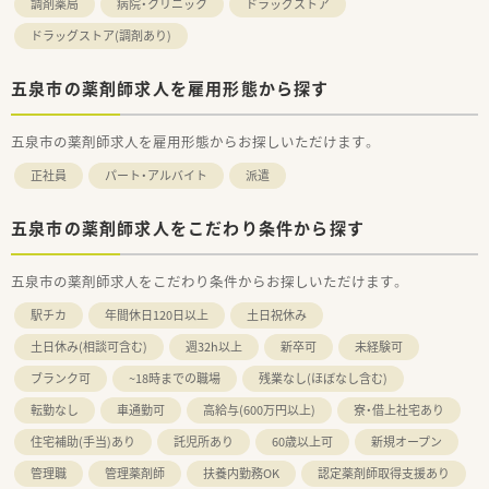
調剤薬局
病院・クリニック
ドラッグストア
ドラッグストア(調剤あり)
五泉市の薬剤師求人を雇用形態から探す
五泉市の薬剤師求人を雇用形態からお探しいただけます。
正社員
パート・アルバイト
派遣
五泉市の薬剤師求人をこだわり条件から探す
五泉市の薬剤師求人をこだわり条件からお探しいただけます。
駅チカ
年間休日120日以上
土日祝休み
土日休み(相談可含む)
週32h以上
新卒可
未経験可
ブランク可
~18時までの職場
残業なし(ほぼなし含む)
転勤なし
車通勤可
高給与(600万円以上)
寮・借上社宅あり
住宅補助(手当)あり
託児所あり
60歳以上可
新規オープン
管理職
管理薬剤師
扶養内勤務OK
認定薬剤師取得支援あり