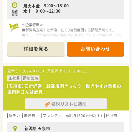
月火木金 9：00～18：00
水土 9：00～12：30
勤務
時間
≪企業特徴≫
■新潟県五泉市と新潟市にて3店舗展開する調剤薬局です。
■グループ企業の店舗が長岡市にもあり合計で4店舗運営してい
ます。
■4店舗全てクリニック門前に展開しており内科が主な応需科目
詳細を見る
お問い合わせ
になります。
■社長は薬剤師で50代の男性です。非常に温和で優しい印象の
方です。
更新日：
2026/07/30
薬剤師求人ID：
200921
≪業務内容≫
■門前のクリニックは内科と小児科の2科を診療しているので複
正社員
調剤薬局
数の処方箋を経験出来ます。
【五泉市】安定経営 就業規則きっちり 働きやすさ重視の
■1日の処方箋枚数は平均40枚～50枚です。
薬剤師さんは必見
■外来対応に加え、在宅業務にも取り組んでいます。
検討リストに追加
≪環境について≫
■患者様はご年配の方が多く、午前中に来局が集中する傾向があ
ります。
駅チカ
未経験可
ブランク可
高給与(600万円以上)
住宅補助(手当)あり
■社長は薬剤師で現在も現場で活躍しています。
■社長と現場の距離が近く相談しやすい環境です。
新潟県 五泉市
■お休みを希望する際は社長がヘルプに入るので希望休は取り