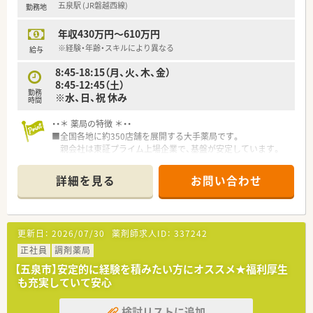
五泉駅 (JR磐越西線)
勤務地
やすいです。
■残業時間は無く18：15に終業なのでプライベートの時間もし
年収430万円～610万円
っかり確保することが出来ます。
■店舗の目の前にはスーパーマーケットがあるので仕事終わり
※経験・年齢・スキルにより異なる
給与
に買い物が出来る便利な立地です。
8:45-18:15（月、火、木、金）
8:45-12:45（土）
勤務
※水、日、祝 休み
時間
・・＊ 薬局の特徴 ＊・・
■全国各地に約350店舗を展開する大手薬局です。
親会社は東証プライム上場企業で、基盤が安定しています。
■患者様とのコミュニケーションに専念できるよう、
業務の効率化を図り、電子薬歴など最新機材の導入を進めていま
詳細を見る
お問い合わせ
す。
■在宅医療の取り組みがあり、地域医療に貢献しています。
■スタッフ同士の交流を深めるため、忘年会や親睦会といった社
内交流イベントがあります。
更新日：
2026/07/30
薬剤師求人ID：
337242
正社員
調剤薬局
【五泉市】安定的に経験を積みたい方にオススメ★福利厚生
も充実していて安心
検討リストに追加