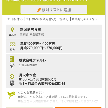
≪働く環境について≫
■社長が薬剤師として現場にいるので分からないことは聞きや
検討リストに追加
すい環境です。
■1店舗展開のため異動はなく腰を据えて勤務が出来ます。
■開局は18時までで残業はほぼありません。
土日祝休み
土日休み(相談可含む)
新卒可
残業なし(ほぼなし含む)
■日・祝に加えて水・土の午後がお休みになる勤務が基本の働き
方になります。
新潟県 五泉市
■車で5分の距離にスーパーマーケットがあり勤務後の買い物は
五泉駅 (JR磐越西線)
勤務地
便利な立地です。
年収400万円～400万円
月給270,000円～270,000円
給与
株式会社ファルレ
法人
公園前調剤薬局
名
月火水木金
8：30～17：30（休憩60分）
勤務
※1ヶ月単位の変形労働時間制
時間
＜こんな薬局です＞
■新潟市と五泉市に5店舗展開している調剤薬局です。
■転居を伴う異動はありません。地元で腰を据えて働きたい方
におすすめです。