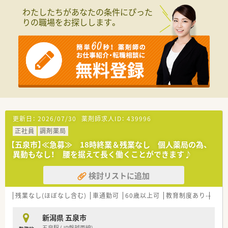
わたしたちがあなたの条件にぴった
りの職場をお探しします。
更新日：
2026/07/30
薬剤師求人ID：
439996
正社員
調剤薬局
【五泉市】≪急募≫ 18時終業＆残業なし 個人薬局の為、
異動もなし！ 腰を据えて長く働くことができます♪
検討リストに追加
残業なし(ほぼなし含む)
車通勤可
60歳以上可
教育制度あり
大手
新潟県 五泉市
五泉駅 (JR磐越西線)