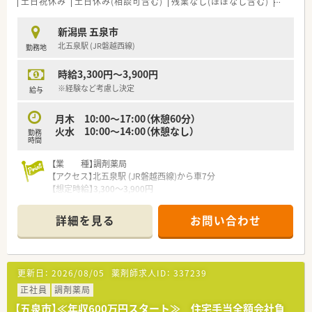
土日祝休み
土日休み(相談可含む)
残業なし(ほぼなし含む)
車通勤
新潟県 五泉市
北五泉駅 (JR磐越西線)
勤務地
時給3,300円～3,900円
※経験など考慮し決定
給与
月木 10:00～17:00（休憩60分）
火水 10:00～14:00（休憩なし）
勤務
時間
【業 種】調剤薬局
【アクセス】北五泉駅 (JR磐越西線)から車7分
【想定時給】3,300～3,900円
【勤務時間】
月木 10:00～17:00（休憩60分）
詳細を見る
お問い合わせ
火水 10:00～14:00（休憩なし）
【応需科目】総合科目
【応需枚数】40-70枚/日
【人員体制】
更新日：
2026/08/05
薬剤師求人ID：
337239
薬剤師 常勤3名
事務 常勤2名 非常勤1名 常時3名
正社員
調剤薬局
【五泉市】≪年収600万円スタート≫ 住宅手当全額会社負