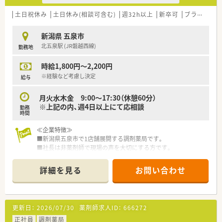
■新潟市と五泉市にエリアを絞り、地域密着型で5店舗の調剤薬
局を運営しています。
土日祝休み
土日休み(相談可含む)
週32h以上
新卒可
ブランク可
■上場企業のグループ会社であり、介護系企業が母体のため福利
厚生が手厚いです。
新潟県 五泉市
■転居を伴う異動は一切なく、地元で腰を据えて長く働きたい方
北五泉駅 (JR磐越西線)
勤務地
に適した企業です。
時給1,800円～2,200円
【求人情報について】
■ご経験や能力に応じて、年収400万円からご相談に応じて決定
※経験など考慮し決定
給与
されます。
■昇給は年1回あり、賞与は年2回（7月、12月）支給される安定し
月火水木金 9:00～17:30（休憩60分）
た給与体系です。
※上記の内、週4日以上にて応相談
勤務
■社員持株会や各種財形制度、確定拠出年金など、大手グループ
時間
ならではの福利厚生が魅力です。
≪企業特徴≫
■新潟県五泉市で1店舗展開する調剤薬局です。
■社長は非薬剤師で現場の声を大切にする方です。
≪業務内容≫
詳細を見る
お問い合わせ
■門前病院から応需する内科、消化器科、呼吸器科、循環器科、耳
鼻科、小児科、整形外科、眼科などの処方箋がメインとなります。
■1日の処方箋枚数は40枚～70枚程度です。
■外来患者の対応に加えて在宅業務も行っております。
更新日：
2026/07/30
薬剤師求人ID：
666272
≪環境について≫
正社員
調剤薬局