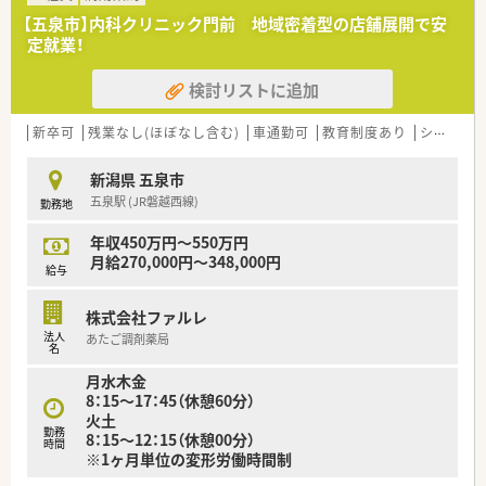
■薬剤師は常時2名～3名体制で運営しています。
【五泉市】内科クリニック門前 地域密着型の店舗展開で安
■土日祝はお休みなのでメリハリをつけて働きたい方におすす
定就業！
めです。
■店舗周辺にはスーパー、飲食店、ドラッグストア、市役所など
検討リストに追加
生活に必要な施設が揃っており利便性の高い立地です。
新卒可
残業なし(ほぼなし含む)
車通勤可
教育制度あり
シフト制
新潟県 五泉市
五泉駅 (JR磐越西線)
勤務地
年収450万円～550万円
月給270,000円～348,000円
給与
株式会社ファルレ
法人
あたご調剤薬局
名
月水木金
8：15～17：45（休憩60分）
火土
勤務
8：15～12：15（休憩00分）
時間
※1ヶ月単位の変形労働時間制