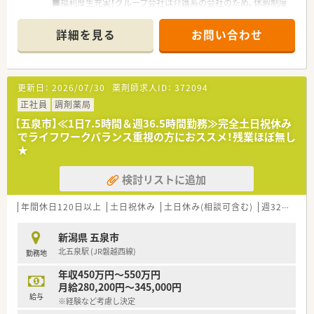
■福利厚生充実！グループ会社は介護系の会社のため、休暇制度
など手厚いです
■店舗展開も転居なしの範囲のため、地元で働きたい方向けで
詳細を見る
お問い合わせ
す。
更新日：
2026/07/30
薬剤師求人ID：
372094
正社員
調剤薬局
【五泉市】≪1日7.5時間＆週36.5時間勤務≫完全土日祝休み
でライフワークバランス重視の方におススメ！残業ほぼ無し
★
検討リストに追加
年間休日120日以上
土日祝休み
土日休み(相談可含む)
週32h以上
新潟県 五泉市
北五泉駅 (JR磐越西線)
勤務地
年収450万円～550万円
月給280,200円～345,000円
給与
※経験など考慮し決定