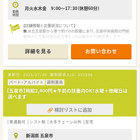
月火水木金 9：00～17：30（休憩60分）
勤務
時間
【店舗情報と応需状況について】
■JR北五泉駅から車で約7分の距離にあり、五泉中央病院の門前
薬局として多科目の処方箋を1日40枚から70枚応需します。
■応需科目は内科や小児科など多岐にわたり、常勤薬剤師3名と
事務員3名の体制で、寄り添った丁寧な調剤を実践しています。
詳細を見る
お問い合わせ
■医薬品の備蓄品目数は約1,300品目と豊富であり、地域の中核
病院と連携した高度な薬学的管理を行える環境が整っていま
す。
更新日：
2026/07/30
薬剤師求人ID：
455846
【法人特徴について】
■新潟県五泉市にて地域密着型の店舗運営を行っており、地域住
パート・アルバイト
調剤薬局
民の健康を支える「かかりつけ薬局」としての役割を担っていま
【五泉市】時給2,400円★午前の扶養内OK！水曜＋他曜日は
す。
選べます
■大手チェーンにはない柔軟な対応力が強みであり、スタッフ同
士の距離も近く意見交換が活発な風通しの良い組織文化が特徴
検討リストに追加
です。
■転勤の心配がないため腰を据えて長く働くことが可能で、特定
の地域に根ざした医療提供を通じて社会貢献を実感できる法人
車通勤可
シフト制
大手チェーン以外
在宅
です。
新潟県 五泉市
【求人情報について】