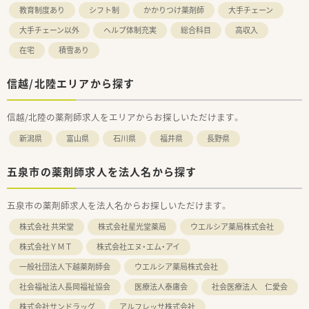
教育制度あり
シフト制
かかりつけ薬剤師
大手チェーン
大手チェーン以外
ヘルプ体制充実
総合科目
高収入
在宅
積雪あり
信越/北陸エリアから探す
信越/北陸の薬剤師求人をエリアからお探しいただけます。
新潟県
富山県
石川県
福井県
長野県
五泉市の薬剤師求人を法人名から探す
五泉市の薬剤師求人を法人名からお探しいただけます。
株式会社 共栄堂
株式会社星光堂薬局
ウエルシア薬局株式会社
株式会社ＹＭＴ
株式会社エヌ・エム・アイ
一般社団法人下越薬剤師会
ウエルシア薬局株式会社
社会福祉法人長岡福祉協会
医療法人泰庸会
社会医療法人 仁愛会
株式会社サンドラッグ
アルフレッサ株式会社