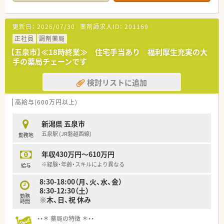
患者様とじっくり向き合えます。
【求人情報について】
更新日：
2026/07/30
薬剤師求人ID：
201169
■年収は600万円スタートの高待遇であり、初年度から満額を受
け取れる年俸制を採用しています。
正社員
調剤薬局
■住宅手当は全額会社負担となっており、県内にお住まいの方も
【五泉市】≪18時終業≫ 住宅手当あり 福利厚生充実の大
支給対象となる非常に手厚い制度です。
手の薬局チェーンです
■年1回1万円の昇給実績があり、年間で12万円のベースアップ
が見込めるためモチベーションに繋がります。
検討リストに追加
【想定されるキャリアイメージ】
■経営者である薬剤師から直接指導を受けることができ、経営視
高給与(600万円以上)
点を持った薬剤師へと成長できます。
■実務経験だけでなく幅広い知識を習得できるため、将来的には
新潟県 五泉市
管理職として活躍することも可能です。
五泉駅 (JR磐越西線)
勤務地
■新規出店にも意欲的な企業であるため、新店舗の立ち上げなど
に携わるチャンスも期待できます。
年収430万円～610万円
【こんな取り組みをしています】
※経験・年齢・スキルにより異なる
給与
■年に一度は全店舗が集まる勉強会を開催しており、社員同士の
8:30-18:00（月、火、水、金）
交流と知識の向上を図っています。
8:30-12:30（土）
■社外講師を招いての研修などもあり、最新の医療情報やスキル
勤務
※木、日、祝 休み
を学ぶ機会が定期的に設けられています。
時間
■一年間の成果や反省を発表し合う場があり、互いに刺激を受け
ながらチームワークを高めています。
・・＊ 薬局の特徴 ＊・・