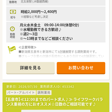
北五泉駅 (JR磐越西線)
勤務地
■正社員の勤務薬剤師として採用され、昇給は年1回、賞与は年2
回で計4ヶ月分が支給されるなど、安定した待遇面が魅力です。
時給2,000円～2,400円
■資格手当として月40,000円が支給されるほか、経験を十分に
考慮した上で最大550万円の年収提示が検討可能です。
※経験など考慮し決定
給与
■年間休日が120日以上確保されており、ワークライフバランス
月火水木金土 09:00-14:00(休憩0分)
を重視しながら、薬剤師としてのキャリアを継続できる環境で
※水曜勤務できる方歓迎♪
す。
※週2～3日
勤務
時間
※～13時までなどご相談ください
【勤務実態について】
■平日は9時から17時30分までの勤務となっており、夜遅くなる
≪企業特徴≫
ことがないため、仕事終わりの時間を有意義に活用いただけま
■新潟県五泉市と新潟市にて3店舗展開する調剤薬局です。
す。
■グループ企業の店舗が長岡市にもあり合計で4店舗運営してい
■土日祝日が休みとなる完全週休2日制を導入しており、週末の
ます。
予定が立てやすく、家族や友人との時間も大切にできる職場で
■4店舗全てクリニック門前に展開しており内科が主な応需科目
す。
詳細を見る
お問い合わせ
になります。
■残業は月平均でもほとんど発生しない仕組みが整っており、定
■社長は薬剤師で50代の男性です。非常に温和で優しい印象の
時退社が基本となるため、心身ともにゆとりを持って働けます。
方です。
更新日：
2026/07/30
薬剤師求人ID：
453342
≪業務内容≫
■門前のクリニックは内科と小児科の2科を診療しているので複
パート・アルバイト
調剤薬局
数の処方箋を経験出来ます。
【五泉市】≪12：00までのパート求人♪≫ ライフワークバラ
■1日の処方箋枚数は平均40枚～50枚です。
ンス重視の方におオススメ☆日数のご相談可能です♪
■外来対応に加え、在宅業務にも取り組んでいます。