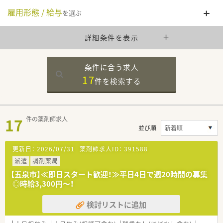
雇用形態 / 給与
を選ぶ
詳細条件を表示
条件に合う求人
17
件を
検索する
17
件の薬剤師求人
並び順
更新日：
2026/07/31
薬剤師求人ID：
391588
派遣
調剤薬局
【五泉市】≪即日スタート歓迎！≫平日4日で週20時間の募集
◎時給3,300円～！
検討リストに追加