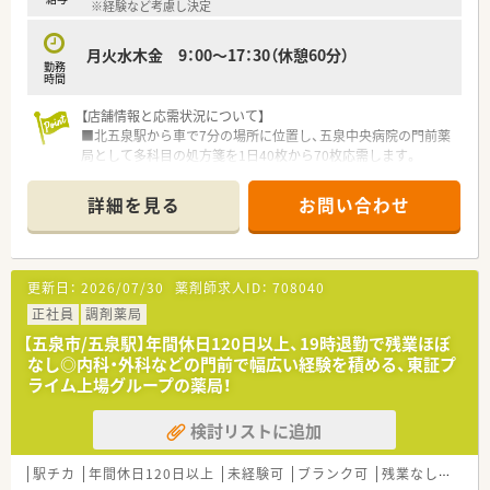
※経験など考慮し決定
プで現場に入ってくださいます。
■非常に優しく話しやすい印象です。現場とコミュニケーショ
ンを良く取られており、社員の方が働きやすい環境作りを常に考
月火水木金 9：00～17：30（休憩60分）
勤務
えています。
時間
【店舗情報と応需状況について】
■北五泉駅から車で7分の場所に位置し、五泉中央病院の門前薬
局として多科目の処方箋を1日40枚から70枚応需します。
■内科や小児科をはじめ、脳外科や整形外科など幅広い科目を扱
っており、薬剤師3名と事務員3名の体制で運営しています。
詳細を見る
お問い合わせ
■医薬品の備蓄品目数は約1,300品目と非常に豊富であり、地域
の中核病院と連携した高度な薬学的管理を行える環境です。
【募集背景と求める人物像について】
更新日：
2026/07/30
薬剤師求人ID：
708040
■管理薬剤師の欠員に伴う急募案件であり、これまでの実務経験
を活かして店舗運営の中核を担って頂ける方を求めています。
正社員
調剤薬局
■年齢は60代まで幅広く受け入れており、周囲のスタッフと協
【五泉市/五泉駅】年間休日120日以上、19時退勤で残業ほぼ
力しながら円滑なコミュニケーションを図れる方を歓迎しま
なし◎内科・外科などの門前で幅広い経験を積める、東証プ
す。
ライム上場グループの薬局！
■総合科目に対応できる確かな知識をお持ちで、患者様一人ひと
りに寄り添った丁寧な服薬指導を実践できる方を募ります。
検討リストに追加
【勤務実態について】
■平日は9時から17時30分までの勤務となっており、夜遅くなる
駅チカ
年間休日120日以上
未経験可
ブランク可
残業なし(ほぼなし含む)
ことがないため、仕事終わりの時間を有意義に活用可能です。