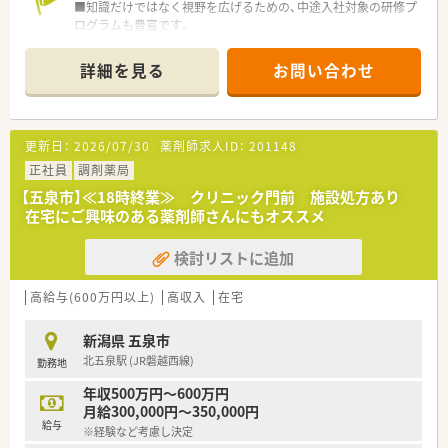
■知識だけではなく視野を広げるための、中途入社対象の研修プ
ログラムも豊富です。
未経験者も安心して就業出来ます。
■チームワークの「輪」を大切にする社風のあたたかい薬局で
詳細を見る
お問い合わせ
す。
「人」が自慢の職場です。
■研修プログラムの一環として海外研修制度もございます。
更新日：
2026/07/30
薬剤師求人ID：
201148
正社員
調剤薬局
【五泉市】≪18時終業≫ クリニック門前 施設処方あり
在宅にご興味のある薬剤師さんにもオススメ
検討リストに追加
高給与(600万円以上)
高収入
在宅
新潟県 五泉市
北五泉駅 (JR磐越西線)
勤務地
年収500万円～600万円
月給300,000円～350,000円
給与
※経験など考慮し決定