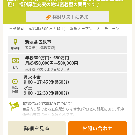
********************************
担！ 福利厚生充実の地域密着型の薬局です♪
＼手厚いサポートが魅力のファルマスタッフ／
■万全のサポート体制：2名体制で担当がつきしっかりサポート！
検討リストに追加
■各種保険を完備：社会保険(週20時間以上)/雇用保険/薬剤師賠
償責任保険
■充実の休暇制度：有給休暇(6ヶ月以上勤務)、夏季休暇、慶弔休
車通勤可
高給与(600万円以上)
新規オープン
大手チェーン以外
~
暇など
新潟県 五泉市
ご希望条件に合わせて求人をお探しします！
五泉駅 (JR磐越西線)
勤務地
まずはお気軽にお問い合わせください。
年収600万円～650万円
月給450,000円～500,000円
給与
※経験・能力により異なります
月火木金
9:00～17:45（休憩60分）
水土
勤務
時間
9:00～12:30（休憩00分）
【店舗情報と応需状況について】
■最寄り駅である五泉駅からは徒歩3分ほどの距離にあり、電車
通勤も非常に便利な好立地です。
■近隣の皮膚科クリニックからの処方箋をメインに応需してお
り、専門知識を深められる環境です。
詳細を見る
お問い合わせ
■1日の処方箋枚数は30枚程度と落ち着いており、一人ひとりの