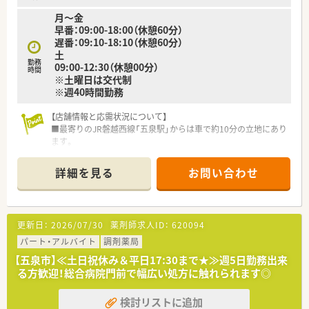
月～金
早番：09:00-18:00（休憩60分）
遅番：09:10-18:10（休憩60分）
土
勤務
09:00-12:30（休憩00分）
時間
※土曜日は交代制
※週40時間勤務
【店舗情報と応需状況について】
■最寄りのJR磐越西線「五泉駅」からは車で約10分の立地にあり
ます。
■南部郷総合病院の門前薬局として、非常に幅広い診療科目の処
方箋を応需しています。
詳細を見る
お問い合わせ
■1日の処方箋70枚から80枚に対し、薬剤師常時4名体制（常勤3
名・パート1名）と手厚い人員配置です。
【募集背景と求める人物像について】 ■今回は、今後の体制強化
更新日：
2026/07/30
薬剤師求人ID：
620094
を見据えた増員のための薬剤師募集となります。
■特に20代から30代の若手の方で、柔軟性を持って業務に取り
パート・アルバイト
調剤薬局
組める方を歓迎しています。
【五泉市】≪土日祝休み＆平日17:30まで★≫週5日勤務出来
■新卒の方も応募可能で、総合病院門前でしっかり学びたいとい
る方歓迎！総合病院門前で幅広い処方に触れられます◎
う意欲のある方に最適です。
検討リストに追加
【法人特徴について】