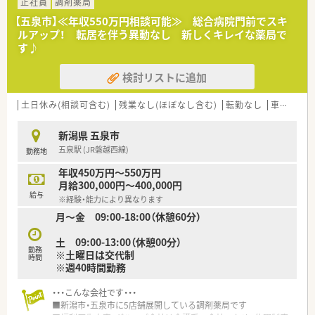
正社員
調剤薬局
【五泉市】≪年収550万円相談可能≫ 総合病院門前でスキ
ルアップ！ 転居を伴う異動なし 新しくキレイな薬局で
す♪
検討リストに追加
土日休み(相談可含む)
残業なし(ほぼなし含む)
転勤なし
車通勤可
新潟県 五泉市
五泉駅 (JR磐越西線)
勤務地
年収450万円～550万円
月給300,000円～400,000円
給与
※経験・能力により異なります
月～金 09:00-18:00（休憩60分）
土 09:00-13:00（休憩00分）
勤務
※土曜日は交代制
時間
※週40時間勤務
・・・こんな会社です・・・
■新潟市・五泉市に5店舗展開している調剤薬局です