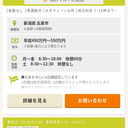
転勤なし
車通勤可
大手チェーン以外
総合科目
~18時までの職場
新潟県 五泉市
五泉駅 (JR磐越西線)
勤務地
年収450万円～550万円
※経験・能力により異なります
給与
月～金 8:30～18:00 休憩60分
土 8:30～12:30 休憩なし
勤務
時間
■五泉を中心に4店舗経営しています
2店舗は総合病院前、2店舗はクリニック受けとバランス◎
■在宅を積極的に取り組んでいます
施設・居宅ともに経験が積める環境です
■上場企業の医薬品卸グループ会社ということもあり、福利厚生
詳細を見る
お問い合わせ
も充実しています！
更新日：
2026/07/30
薬剤師求人ID：
358073