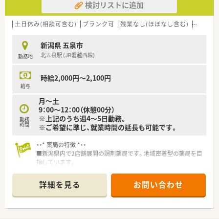
検討リストに追加
≪環境について≫
■患者様はご年配の方が多く、午前中に来局が集中する傾向があ
ります。
土日休み(相談可含む)
ブランク可
残業なし(ほぼなし含む)
転勤な
■社長は薬剤師で現在も現場で活躍しています。
■社長と現場の距離が近く相談しやすい環境です。
新潟県 五泉市
■お休みを希望する際は社長がヘルプに入るので希望休は取り
北五泉駅 (JR磐越西線)
勤務地
やすいです。
■店舗の目の前にはスーパーマーケットがあるので仕事終わり
に買い物が出来る便利な立地です。
時給2,000円～2,100円
給与
月～土
9：00～12：00（休憩00分）
※上記のうち週4～5日勤務。
勤務
時間
※ご希望に準じ、就業時間の延長も可能です。
・・* 薬局の特徴 *・・
■新潟県内で2店舗展開の調剤薬局です。地域密着型の薬局を目
指しています。
■社長は薬剤師で現在も現場で活躍しています。
■ブランクのある方でも社長が丁寧に教えて教えて頂けます。
詳細を見る
お問い合わせ