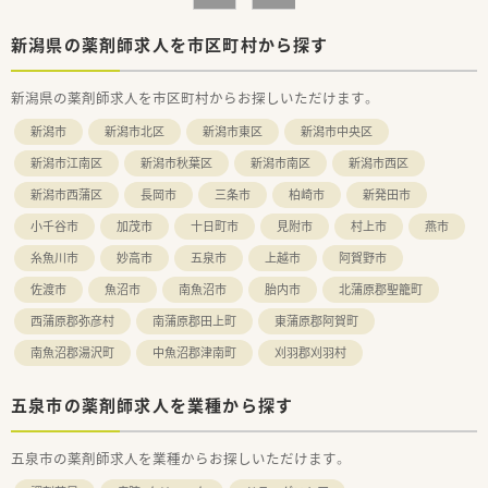
■全国に360店舗以上を展開する大手チェーンでありながら、各
店舗が地域に密着した個性的な店舗づくりを行っています。
■最新のICT導入や作業の機械化を積極的に推進し、薬剤師が対
新潟県の薬剤師求人を市区町村から探す
人業務に専念できる環境整備に注力しています。
新潟県の薬剤師求人を市区町村からお探しいただけます。
【求人情報について】
■年収はご経験やスキルを考慮の上、450万円から550万円の範
新潟市
新潟市北区
新潟市東区
新潟市中央区
囲で決定され、年に1回の昇給と年2回の賞与があります。
■平日は19時までの開局となっており、残業もほぼないため、ワ
新潟市江南区
新潟市秋葉区
新潟市南区
新潟市西区
ークライフバランスを重視する方に最適です。
新潟市西蒲区
長岡市
三条市
柏崎市
新発田市
■水曜・日曜・祝日などがお休みのシフト制（配属店舗による）で、
年間休日120日以上とプライベートの時間も確保できます。
小千谷市
加茂市
十日町市
見附市
村上市
燕市
【こんな方にオススメ】
糸魚川市
妙高市
五泉市
上越市
阿賀野市
■19時退勤で残業がほぼなく、年間休日も120日以上あるため、
佐渡市
魚沼市
南魚沼市
胎内市
北蒲原郡聖籠町
仕事とプライベートのバランスをしっかりと保ちたい方に最適
です。
西蒲原郡弥彦村
南蒲原郡田上町
東蒲原郡阿賀町
■内科・外科・消化器科などの門前薬局であるため、専門的な知識
南魚沼郡湯沢町
中魚沼郡津南町
刈羽郡刈羽村
を深め、薬剤師としてのスキルアップを図りたい方にお勧めで
す。
■東証プライム上場企業のグループ会社という安定した基盤の
五泉市の薬剤師求人を業種から探す
もと、充実した教育制度や福利厚生を利用して長く働き続けたい
方にぴったりです。
五泉市の薬剤師求人を業種からお探しいただけます。