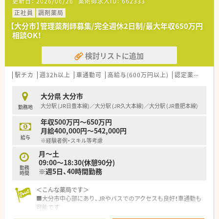
更新日：
2026/06/26
薬剤師求人ID：
662333
を設置する予定となっています。
■セミナーなども独自で行っており、今後も成長が見込める企業
正社員
調剤薬局
です。
【大分市】管理薬剤師募集/完全週休2日制/最大年収650万円
相談OK！
≪こんな薬局です≫
■薬剤師は最低2名以上で対応されております。
検討リストに追加
■小児科の処方箋がほとんどです！
■電子薬歴は生成AIでipad入力のため、患者様の対応後に2.3分
で素早く入力できます！
駅チカ
週32h以上
車通勤可
高給与(600万円以上)
認定薬剤師取得支援あり
■事務の方がピッキングを行ってくれるため投薬に専念できま
す！
大分県 大分市
■他店舗からのヘルプもございます！
大分駅 (JR日豊本線)／大分駅 (JR久大本線)／大分駅 (JR豊肥本線)
勤務地
■事務の方は2.30代の方が多いです！
■子供用のプロジェクトマッピングも店舗にございます。
年収500万円～650万円
月給400,000円～542,000円
《教育制度》
給与
※経験者例・スキル等考慮
■教育面で独立者用のカリキュラムにも対応しており、e-
learningは全額会社負担していただけます。
月～土
09:00～18:30(休憩90分)
勤務
※週5日、40時間勤務
時間
＜こんな薬局です＞
■大分市中心部にあり、JRやバスでのアクセスも良好！車通勤も
可能です
■通常は薬剤師1名体制ですが、徒歩圏内に系列店があるため応