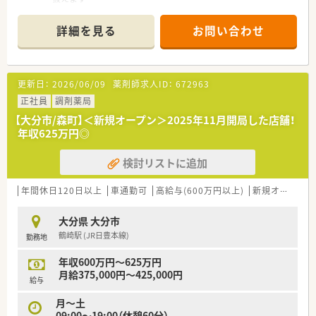
■1日20～30枚程度の処方箋を応需しています。
■常時薬剤師2名体制で勤務となります。
詳細を見る
お問い合わせ
■お休みは日祝+1日のシフトですが、もう1名の薬剤師様と共に
シフトを決めています。
■県道208号線沿いにあり、周辺にはコンビニやファミリーレス
トラン、飲食店などもあり休憩時にも便利な立地です。
更新日：
2026/06/09
薬剤師求人ID：
672963
＜会社情報＞
正社員
調剤薬局
■2004年の上場以来「店舗数は約5倍・売上高は約7倍・経常利益
【大分市/森町】＜新規オープン＞2025年11月開局した店舗！
は約11倍・株価は約20倍」
年収625万円◎
と他社に追随を許さない、今、最も勢いのある大手ドラッグチェ
ーン店です。
検討リストに追加
■長期的に安定して就業したい方にはおススメの企業です
■キャリア志向の高い方におススメ
⇒今後、調剤併設店が増加していくに伴い、マネジャー等のポス
年間休日120日以上
車通勤可
高給与(600万円以上)
新規オープン
ト拡大が見込まれます
■転居を伴う異動が無い為、安定して就業する事が可能です（ご
大分県 大分市
自宅から通える範囲内で常に就業する事が可能 ※店舗異動は
鶴崎駅 (JR日豊本線)
勤務地
有）
■みなし残業（月10時間）の範囲内で仕事が終わる為、ライフワ
年収600万円～625万円
ークバランスが整いやすい就労環境です
月給375,000円～425,000円
■処方相談やOTC相談などしっかりとファンを増やせしていく
給与
方針なので、じっくりと患者様対応が可能
月～土
■業務に繋がると認められた外部研修等は、研修費を会社負担に
09:00〜19:00（休憩60分）