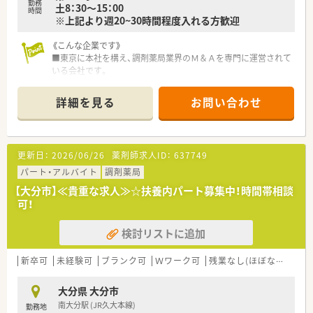
勤務
土8：30～15：00
時間
※上記より週20~30時間程度入れる方歓迎
《こんな企業です》
■東京に本社を構え、調剤薬局業界のＭ＆Ａを専門に運営されて
いる会社です。
■全国に店舗展開していますが、基本的に異動はございません。
■会社として独立支援を行っており、暖簾分けして独立された方
詳細を見る
お問い合わせ
も複数名いらっしゃいます。
■若い世代の方からベテランの方まで、幅広いキャリアの方が活
躍しています。
■設備投資にはお金を惜しまないとのことで、今後も最新の機器
更新日：
2026/06/26
薬剤師求人ID：
637749
を設置する予定となっています。
■セミナーなども独自で行っており、今後も成長が見込める企業
パート・アルバイト
調剤薬局
です。
【大分市】≪貴重な求人≫☆扶養内パート募集中！時間帯相談
可！
≪こんな薬局です≫
■薬剤師は最低2名以上で対応されております。
検討リストに追加
■小児科の処方箋がほとんどです！
■電子薬歴は生成AIでipad入力のため、患者様の対応後に2.3分
で素早く入力できます！
新卒可
未経験可
ブランク可
Ｗワーク可
残業なし(ほぼなし含む)
■事務の方がピッキングを行ってくれるため投薬に専念できま
す！
大分県 大分市
■他店舗からのヘルプもございます！
南大分駅 (JR久大本線)
勤務地
■事務の方は2.30代の方が多いです！