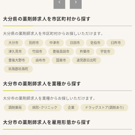
■業務に繋がると認められた外部研修等は、研修費を会社負担に
て受講が可能です
■新規OPENが多い為、調剤薬局の立ち上げを経験できるチャン
スが多いです
大分県の薬剤師求人を市区町村から探す
■他社の調剤併設企業ですと調剤室内の業務等に限定されるケ
ースもあるが、同社では自由にドラッグエリアで就業する事が可
大分県の薬剤師求人を市区町村からお探しいただけます。
能です
■8年連続で「顧客満足度ナンバー1」に輝いています
大分市
別府市
中津市
日田市
佐伯市
臼杵市
津久見市
竹田市
豊後高田市
杵築市
宇佐市
豊後大野市
由布市
国東市
速見郡日出町
玖珠郡玖珠町
大分市の薬剤師求人を業種から探す
大分市の薬剤師求人を業種からお探しいただけます。
調剤薬局
病院・クリニック
企業
ドラッグストア(調剤あり)
大分市の薬剤師求人を雇用形態から探す