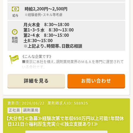
■子供用のプロジェクトマッピングも店舗にございます。
時給2,200円～2,500円
《教育制度》
※経験者例・スキル等考慮
給与
■教育面で独立者用のカリキュラムにも対応しており、e-
月火木金 8：30～18：00
learningは全額会社負担していただけます。
第1・3・5 水 8：30～13：00
第2・4 水 8：30～15：00
勤務
土8：30～15：00
時間
※上記より、時間帯、日数応相談
《こんな企業です》
■東京に本社を構え、調剤薬局業界のＭ＆Ａを専門に運営されて
いる会社です。
■全国に店舗展開していますが、基本的に異動はございません。
■会社として独立支援を行っており、暖簾分けして独立された方
詳細を見る
お問い合わせ
も複数名いらっしゃいます。
■若い世代の方からベテランの方まで、幅広いキャリアの方が活
躍しています。
■設備投資にはお金を惜しまないとのことで、今後も最新の機器
更新日：
2026/06/22
薬剤師求人ID：
588925
を設置する予定となっています。
■セミナーなども独自で行っており、今後も成長が見込める企業
正社員
調剤薬局
です。
【大分市】≪急募≫経験次第で年収650万円以上可能！年間休
日121日☆福利厚生充実☆≪独立支援あり！≫
≪こんな薬局です≫
■薬剤師は最低2名以上で対応されております。