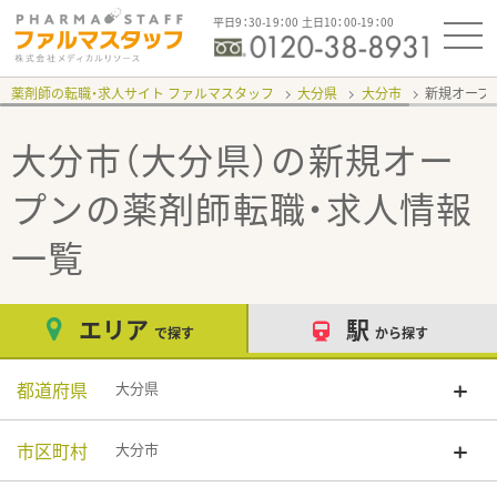
平日9：30-19：00 土日10：00-19：00
薬剤師の転職・求人サイト ファルマスタッフ
大分県
大分市
新規オープ
大分市（大分県）の新規オー
プン
の薬剤師転職・求人情報
一覧
エリア
駅
で探す
から探す
都道府県
大分県
市区町村
大分市