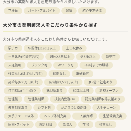
大分市の薬剤師求人を雇用形態からお探しいただけます。
正社員
パート・アルバイト
派遣
紹介予定派遣
大分市の薬剤師求人をこだわり条件から探す
大分市の薬剤師求人をこだわり条件からお探しいただけます。
駅チカ
年間休日120日以上
土日祝休み
土日休み(相談可含む)
週休2.5日以上
週32h以上
新卒可
未経験可
ブランク可
Ｗワーク可
~18時までの職場
残業なし(ほぼなし含む)
転勤なし
車通勤可
高給与(600万円以上)
高時給(2,500円以上)
寮・借上社宅あり
住宅補助(手当)あり
託児所あり
60歳以上可
新規オープン
管理職
管理薬剤師
扶養内勤務OK
認定薬剤師取得支援あり
教育制度あり
シフト制
かかりつけ薬剤師
大手チェーン
大手チェーン以外
ヘルプ体制充実
一人薬剤師
生活環境充実
短期・スポット
総合科目
高収入
在宅
積雪なし