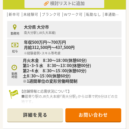
検討リストに追加
■小児科の処方箋がほとんどです！
■電子薬歴は生成AIでipad入力のため、患者様の対応後に2.3分
で素早く入力できます！
新卒可
未経験可
ブランク可
Ｗワーク可
転勤なし
車通勤可
高給
■事務の方がピッキングを行ってくれるため投薬に専念できま
す！
大分県 大分市
■他店舗からのヘルプもございます！
南大分駅 (JR久大本線)
勤務地
■事務の方は2.30代の方が多いです！
■子供用のプロジェクトマッピングも店舗にございます。
年収500万円～700万円
月給312,500円～437,500円
《教育制度》
給与
※経験者例・スキル等考慮
■教育面で独立者用のカリキュラムにも対応しており、e-
月火木金 8：30～18：00(休憩60分)
learningは全額会社負担していただけます。
第1・3・5 水 8：30～13：00(休憩00分)
第2・4 水 8：30～15：00(休憩60分)
勤務
土8：30～15：00(休憩60分)
時間
※1週間単位の変形労働時間制
【店舗情報と応需状況について】
■最寄り駅のJR久大本線「南大分駅」からは車で約9分ほどの立
地です。
■応需科目は小児科が99%を占め、1日の処方箋枚数は平均80～
100枚です。
詳細を見る
お問い合わせ
■薬剤師は正社員1名とパート2名に加えヘルプ体制があり、事
務は4名体制です。