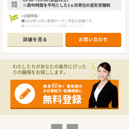
て受講が可能です
勤務
※週40時間を平均とした1ヵ月単位の変形労働制
■新規OPENが多い為、調剤薬局の立ち上げを経験できるチャン
時間
スが多いです
■他社の調剤併設企業ですと調剤室内の業務等に限定されるケ
<店舗情報>
ースもあるが、同社では自由にドラッグエリアで就業する事が可
■2025年11月に新規オープン予定の店舗です。
能です
■大分市森町エリアでの募集となります。
■8年連続で「顧客満足度ナンバー1」に輝いています
■近隣に別店舗もございますので、お互い協力しながらの勤務が
可能です。
詳細を見る
お問い合わせ
＜会社情報＞
■2004年の上場以来「店舗数は約5倍・売上高は約7倍・経常利益
は約11倍・株価は約20倍」
と他社に追随を許さない、今、最も勢いのある大手ドラッグチェ
わたしたちがあなたの条件にぴった
ーン店です。
りの職場をお探しします。
■長期的に安定して就業したい方にはおススメの企業です
■キャリア志向の高い方におススメ
⇒今後、調剤併設店が増加していくに伴い、マネジャー等のポス
ト拡大が見込まれます
■転居を伴う異動が無い為、安定して就業する事が可能です（ご
自宅から通える範囲内で常に就業する事が可能 ※店舗異動は
有）
■みなし残業（月10時間）の範囲内で仕事が終わる為、ライフワ
ークバランスが整いやすい就労環境です
■処方相談やOTC相談などしっかりとファンを増やせしていく
方針なので、じっくりと患者様対応が可能