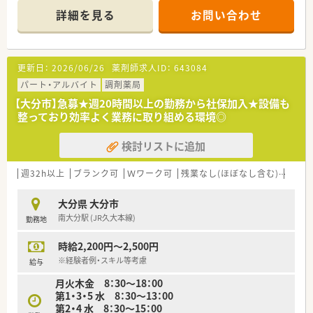
援体制は整っています。
詳細を見る
お問い合わせ
■門前の小児科を中心に近隣の眼科や心療内科からも処方箋を
応需しております。
■徒歩圏内に飲食店やコンビニ等も多数ございますのでランチ
や買い物にも便利な立地です。
更新日：
2026/06/26
薬剤師求人ID：
643084
＜こんな企業です＞
パート・アルバイト
調剤薬局
■人事考課制度も導入されており、仕事への頑張りをきちんと評
【大分市】急募★週20時間以上の勤務から社保加入★設備も
価頂ける環境です
整っており効率よく業務に取り組める環境◎
■症例検討に関する勉強会も定期的に実施予定です
■在宅にも力を入れていますので、薬剤師として幅広い経験を積
検討リストに追加
めます
■各種資格の取得を奨励されております
■「患者様のために」を軸としてその方針が同じであれば、アプ
週32h以上
ブランク可
Ｗワーク可
残業なし(ほぼなし含む)
転勤
ローチ方法は各々に任せているため、新しいことにもチャレンジ
しやすい環境です。
大分県 大分市
■LINEWORKSを使って社員間のコミュニケーションの活性化
南大分駅 (JR久大本線)
勤務地
を図っています。
時給2,200円～2,500円
＜こんな方にオススメ＞
■管理薬剤師として店舗運営を行いたい方
※経験者例・スキル等考慮
給与
■年収アップを目指す方
月火木金 8：30～18：00
■大手企業で働きたい方
第1・3・5 水 8：30～13：00
第2・4 水 8：30～15：00