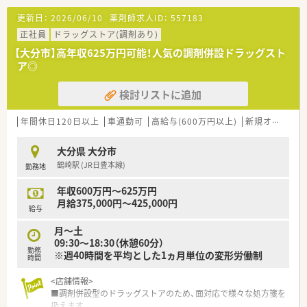
【募集背景と求める人物像について】
更新日：
2026/06/10
薬剤師求人ID：
557183
■現在は他店からの応援で運営しており、体制強化のための欠員
補充となります。
正社員
ドラッグストア(調剤あり)
■採算意識やマネジメント、新人教育などのご経験をお持ちの方
【大分市】高年収625万円可能！人気の調剤併設ドラッグスト
は歓迎されます。
ア◎
■スキルや知識よりも、周囲と円滑に連携できる協調性や人間性
を重視しています。
検討リストに追加
【法人特徴について】
■薬局専門のコンサルティング事業を基盤とし、堅実な経営を続
年間休日120日以上
車通勤可
高給与(600万円以上)
新規オープン
けている企業です。
■北海道から沖縄まで全国に約25店舗の調剤薬局を運営し、地
大分県 大分市
域医療に貢献しています。
鶴崎駅 (JR日豊本線)
勤務地
■暖簾分けという形での独立支援制度もあり、将来の開業も積極
的に後押しします。
年収600万円～625万円
月給375,000円～425,000円
【こんな取り組みをしています】
給与
■設備投資を惜しまず、業務効率化のために最新機器を積極的に
月～土
導入しています。
09:30〜18:30（休憩60分）
■全額会社負担でe-learningを受講でき、スキルアップ支援が充
勤務
※週40時間を平均とした1ヵ月単位の変形労働制
実しています。
時間
■店舗には子供用プロジェクションマッピングを設置し、患者様
が過ごしやすい工夫をしています。
<店舗情報>
■調剤併設型のドラッグストアのため、面対応で様々な処方箋を
扱えます