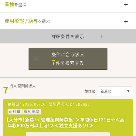
業種
を選ぶ
雇用形態 / 給与
を選ぶ
詳細条件を表示
条件に合う求人
7
件を
検索する
7
件の薬剤師求人
並び順
更新日：
2026/06/26
薬剤師求人ID：
588627
正社員
調剤薬局
【大分市】急募！＜管理薬剤師募集！＞年間休日121日☆≪高
年収600万円以上可！≫≪独立支援あり！≫