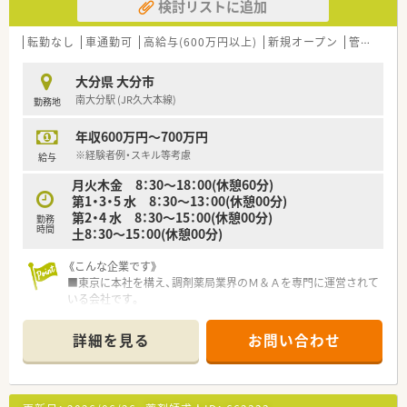
検討リストに追加
転勤なし
車通勤可
高給与(600万円以上)
新規オープン
管理薬剤師
大分県 大分市
南大分駅 (JR久大本線)
勤務地
年収600万円～700万円
※経験者例・スキル等考慮
給与
月火木金 8：30～18：00(休憩60分)
第1・3・5 水 8：30～13：00(休憩00分)
第2・4 水 8：30～15：00(休憩00分)
勤務
時間
土8：30～15：00(休憩00分)
《こんな企業です》
■東京に本社を構え、調剤薬局業界のＭ＆Ａを専門に運営されて
いる会社です。
■全国に店舗展開していますが、基本的に異動はございません。
■会社として独立支援を行っており、暖簾分けして独立された方
詳細を見る
お問い合わせ
も複数名いらっしゃいます。
■若い世代の方からベテランの方まで、幅広いキャリアの方が活
躍しています。
■設備投資にはお金を惜しまないとのことで、今後も最新の機器