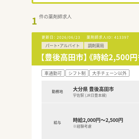
件の薬剤師求人
1
更新日：
2026/06/23
薬剤師求人ID：
413397
パート・アルバイト
調剤薬局
【豊後高田市】《時給2,50
車通勤可
シフト制
大手チェーン以外
大分県 豊後高田市
勤務地
宇佐駅 (JR日豊本線)
時給2,000円～2,500円
給与
※経験考慮