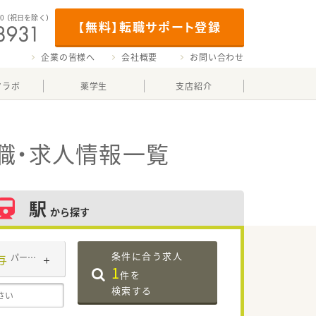
00
（祝日を除く）
【無料】転職サポート登録
企業の皆様へ
会社概要
お問い合わせ
マラボ
薬学生
支店紹介
職・求人情報一覧
駅
から探す
条件に合う求人
与
パート・アルバイト
1
件を
検索する