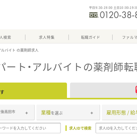
平日9：30-19：00 土日10：00-19：
人検索
求人特集
転職ガイド
ファル
アルバイト
パート・アルバイト
の薬剤師転
す
業種
雇用形態 / 給
豊後高田市
を選ぶ
求人IDで検索