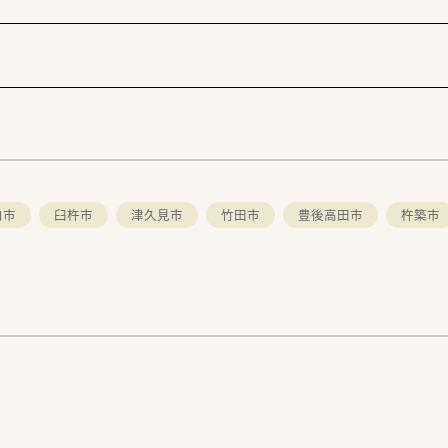
伯市
臼杵市
津久見市
竹田市
豊後高田市
杵築市