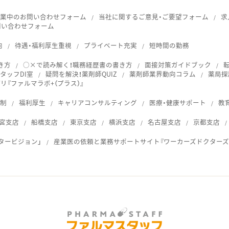
就業中のお問い合わせフォーム
当社に関するご意見・ご要望フォーム
求
問い合わせフォーム
向
待遇・福利厚生重視
プライベート充実
短時間の勤務
き方
○×で読み解く！職務経歴書の書き方
面接対策ガイドブック
タッフDI室
疑問を解決！薬剤師QUIZ
薬剤師業界動向コラム
薬局探
『ファルマラボ+（プラス）』
体制
福利厚生
キャリアコンサルティング
医療・健康サポート
教
宮支店
船橋支店
東京支店
横浜支店
名古屋支店
京都支店
タービジョン」
産業医の依頼と業務サポートサイト『ワーカーズドクターズ
ス