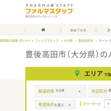
株式会社メディカルリソース
初めての方
求
薬剤師の転職・求人サイト ファルマスタッフ
大分県
豊後高田市
パート・
豊後高田市（大分県）の
エリア
で探
都道府県
市区町村
大分県
希望条件
フリーワード
を選ぶ