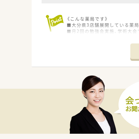
《こんな薬局です》
■大分県3店舗展開している薬局
■月2回の勉強会実施、学術大会
■