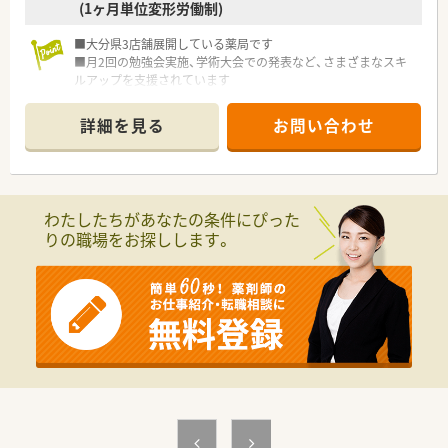
(1ヶ月単位変形労働制)
■大分県3店舗展開している薬局です
■月2回の勉強会実施、学術大会での発表など、さまざまなスキ
ルアップを支援されています
■大変雰囲気が良く人間関係良好な先です。長くお勤めされた
い方にもオススメの薬局です
詳細を見る
お問い合わせ
■産休・育休取得実績もございます。
＜店舗情報＞
■健康サポート薬局の認定を受けている店舗です。
■2000品目以上の医薬品の取り扱いがございます。
■必要に応じて栄養士による栄養指導も行っています。
わたしたちがあなたの条件にぴった
りの職場をお探しします。