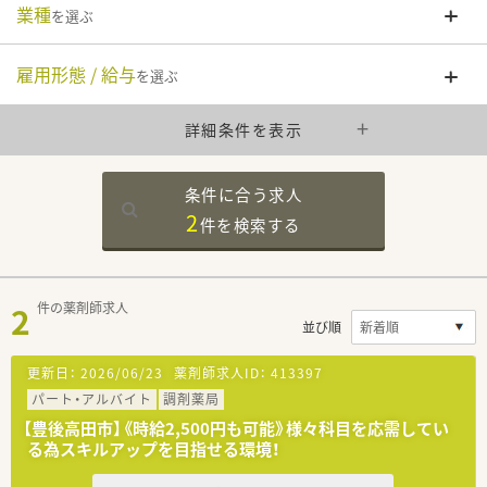
業種
を選ぶ
雇用形態 / 給与
を選ぶ
詳細条件を表示
条件に合う求人
2
件を
検索する
2
件の薬剤師求人
並び順
更新日：
2026/06/23
薬剤師求人ID：
413397
パート・アルバイト
調剤薬局
【豊後高田市】《時給2,500円も可能》様々科目を応需してい
る為スキルアップを目指せる環境！