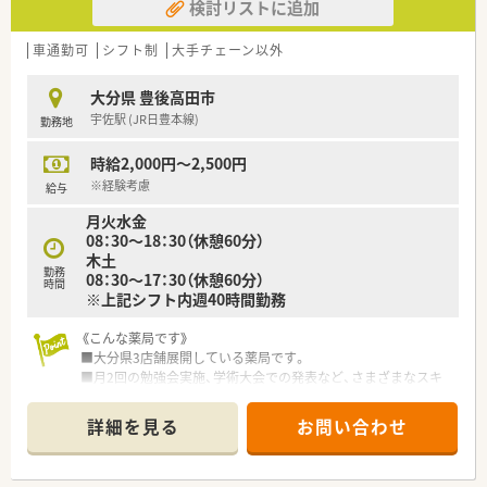
検討リストに追加
車通勤可
シフト制
大手チェーン以外
大分県 豊後高田市
宇佐駅 (JR日豊本線)
勤務地
時給2,000円～2,500円
※経験考慮
給与
月火水金
08：30～18：30（休憩60分）
木土
勤務
08：30～17：30（休憩60分）
時間
※上記シフト内週40時間勤務
《こんな薬局です》
■大分県3店舗展開している薬局です。
■月2回の勉強会実施、学術大会での発表など、さまざまなスキ
ルアップを支援されています。
詳細を見る
お問い合わせ
■