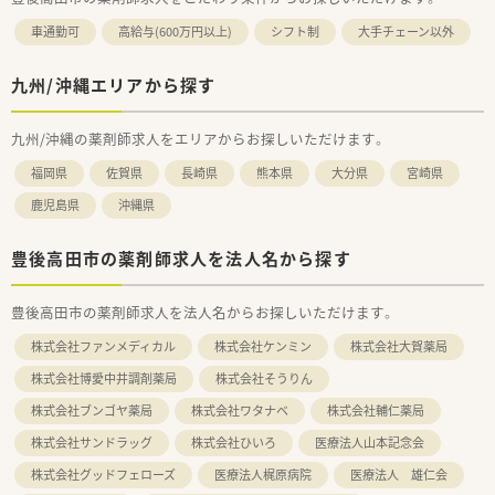
車通勤可
高給与(600万円以上)
シフト制
大手チェーン以外
九州/沖縄エリアから探す
九州/沖縄の薬剤師求人をエリアからお探しいただけます。
福岡県
佐賀県
長崎県
熊本県
大分県
宮崎県
鹿児島県
沖縄県
豊後高田市の薬剤師求人を法人名から探す
豊後高田市の薬剤師求人を法人名からお探しいただけます。
株式会社ファンメディカル
株式会社ケンミン
株式会社大賀薬局
株式会社博愛中井調剤薬局
株式会社そうりん
株式会社ブンゴヤ薬局
株式会社ワタナベ
株式会社輔仁薬局
株式会社サンドラッグ
株式会社ひいろ
医療法人山本記念会
株式会社グッドフェローズ
医療法人梶原病院
医療法人 雄仁会