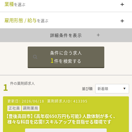
業種
を選ぶ
雇用形態 / 給与
を選ぶ
詳細条件を表示
条件に合う求人
1
件を
検索する
1
件の薬剤師求人
並び順
更新日：
2026/06/18
薬剤師求人ID：
413395
正社員
調剤薬局
【豊後高田市】《高年収650万円も可能》人数体制が多く、
様々な科目を応需！スキルアップを目指せる環境です