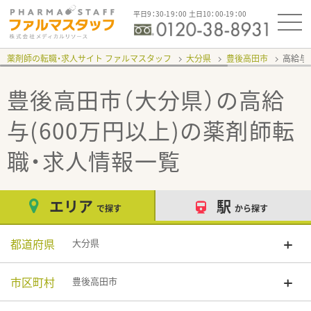
平日9：30-19：00 土日10：00-19：00
薬剤師の転職・求人サイト ファルマスタッフ
大分県
豊後高田市
高給与(
豊後高田市（大分県）の高給
与(600万円以上)
の薬剤師転
職・求人情報一覧
エリア
駅
で探す
から探す
都道府県
大分県
市区町村
豊後高田市