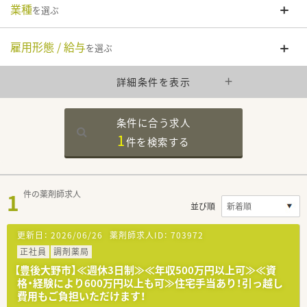
業種
を選ぶ
雇用形態 / 給与
を選ぶ
詳細条件を表示
条件に合う求人
1
件を
検索する
1
件の薬剤師求人
並び順
更新日：
2026/06/26
薬剤師求人ID：
703972
正社員
調剤薬局
【豊後大野市】≪週休3日制≫≪年収500万円以上可≫≪資
格・経験により600万円以上も可≫住宅手当あり！引っ越し
費用もご負担いただけます！