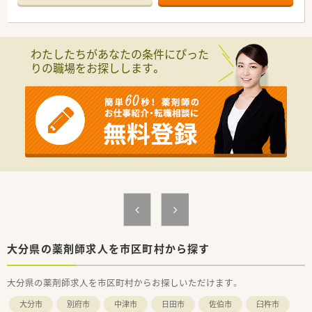
≪こんな薬局です≫
■年中無休の薬局です。
■総合科目の処方箋がございます。
■薬剤師は4名所属しております。
わたしたちがあなたの条件にぴった
■在宅業務もございます。
りの職場をお探しします。
≪こんな取り組みをしております≫
■薬局パートナー制度を導入し薬剤師は薬剤業務に専念できま
す。
■漢方カフェ、認定栄養ケア・ステーションを薬局内に設置し、
地域のみなさまにより健康への提案をサポートできる体制を構
築しております。
大分県の薬剤師求人を市区町村から探す
大分県の薬剤師求人を市区町村からお探しいただけます。
大分市
別府市
中津市
日田市
佐伯市
臼杵市