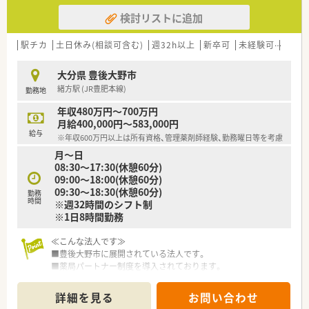
検討リストに追加
駅チカ
土日休み(相談可含む)
週32h以上
新卒可
未経験可
ブラ
大分県 豊後大野市
緒方駅 (JR豊肥本線)
勤務地
年収480万円～700万円
月給400,000円～583,000円
給与
※年収600万円以上は所有資格、管理薬剤師経験、勤務曜日等を考慮
月～日
08:30～17:30(休憩60分)
09:00～18:00(休憩60分)
09:30～18:30(休憩60分)
勤務
時間
※週32時間のシフト制
※1日8時間勤務
≪こんな法人です≫
■豊後大野市に展開されている法人です。
■薬局パートナー制度を導入されております。
■栄養ケアステーション併設しております。
■漢方販売・漢方相談をしております。
詳細を見る
お問い合わせ