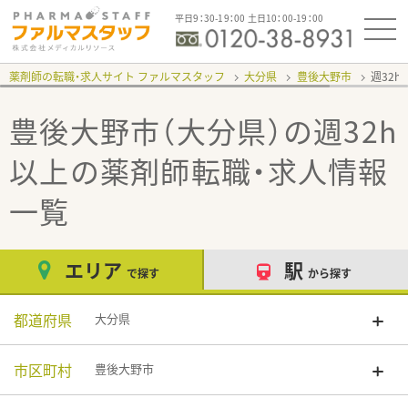
平日9：30-19：00 土日10：00-19：00
薬剤師の転職・求人サイト ファルマスタッフ
大分県
豊後大野市
週32h
豊後大野市（大分県）の週32h
以上
の薬剤師転職・求人情報
一覧
エリア
駅
で探す
から探す
都道府県
大分県
市区町村
豊後大野市