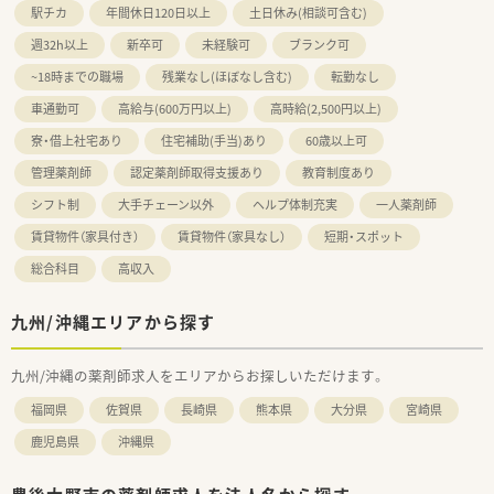
駅チカ
年間休日120日以上
土日休み(相談可含む)
週32h以上
新卒可
未経験可
ブランク可
~18時までの職場
残業なし(ほぼなし含む)
転勤なし
車通勤可
高給与(600万円以上)
高時給(2,500円以上)
寮・借上社宅あり
住宅補助(手当)あり
60歳以上可
管理薬剤師
認定薬剤師取得支援あり
教育制度あり
シフト制
大手チェーン以外
ヘルプ体制充実
一人薬剤師
賃貸物件（家具付き）
賃貸物件（家具なし）
短期・スポット
総合科目
高収入
九州/沖縄エリアから探す
九州/沖縄の薬剤師求人をエリアからお探しいただけます。
福岡県
佐賀県
長崎県
熊本県
大分県
宮崎県
鹿児島県
沖縄県