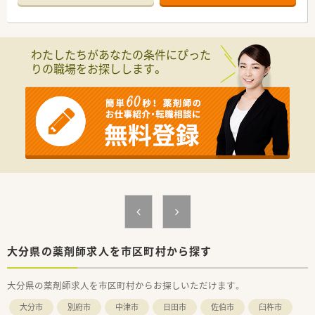
≪こんな薬局です≫
■年中無休の薬局です。
■総合科目の処方箋がございます。
■薬剤師は4名所属しております。
わたしたちがあなたの条件にぴった
■在宅業務もございます。
りの職場をお探しします。
≪こんな取り組みをしております≫
■薬局パートナー制度を導入し薬剤師は薬剤業務に専念できま
す。
■漢方カフェ、認定栄養ケア・ステーションを薬局内に設置し、
地域のみなさまにより健康への提案をサポートできる体制を構
築しております。
大分県の薬剤師求人を市区町村から探す
大分県の薬剤師求人を市区町村からお探しいただけます。
大分市
別府市
中津市
日田市
佐伯市
臼杵市