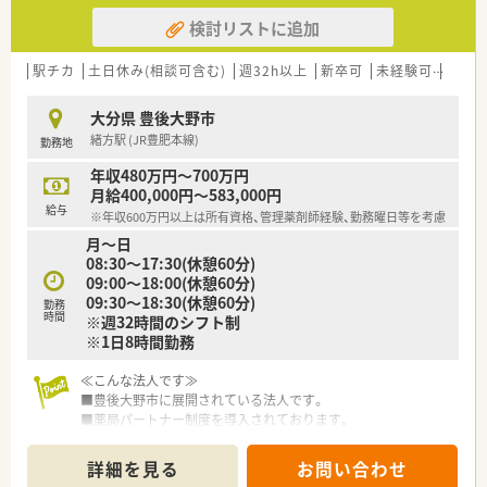
検討リストに追加
駅チカ
土日休み(相談可含む)
週32h以上
新卒可
未経験可
ブラ
大分県 豊後大野市
緒方駅 (JR豊肥本線)
勤務地
年収480万円～700万円
月給400,000円～583,000円
給与
※年収600万円以上は所有資格、管理薬剤師経験、勤務曜日等を考慮
月～日
08:30～17:30(休憩60分)
09:00～18:00(休憩60分)
09:30～18:30(休憩60分)
勤務
時間
※週32時間のシフト制
※1日8時間勤務
≪こんな法人です≫
■豊後大野市に展開されている法人です。
■薬局パートナー制度を導入されております。
■栄養ケアステーション併設しております。
■漢方販売・漢方相談をしております。
詳細を見る
お問い合わせ