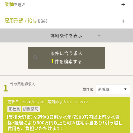
業種
を選ぶ
雇用形態 / 給与
を選ぶ
詳細条件を表示
条件に合う求人
1
件を
検索する
1
件の薬剤師求人
並び順
更新日：
2026/06/26
薬剤師求人ID：
703972
正社員
調剤薬局
【豊後大野市】≪週休3日制≫≪年収500万円以上可≫≪資
格・経験により600万円以上も可≫住宅手当あり！引っ越し
費用もご負担いただけます！