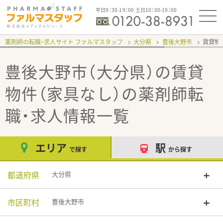
平日9：30-19：00 土日10：00-19：00
薬剤師の転職・求人サイト ファルマスタッフ
大分県
豊後大野市
賃貸物
豊後大野市（大分県）の賃貸
物件（家具なし）
の薬剤師転
職・求人情報一覧
エリア
駅
で探す
から探す
都道府県
大分県
市区町村
豊後大野市