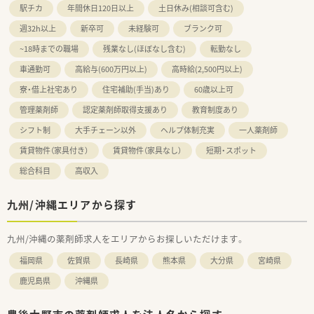
駅チカ
年間休日120日以上
土日休み(相談可含む)
週32h以上
新卒可
未経験可
ブランク可
~18時までの職場
残業なし(ほぼなし含む)
転勤なし
車通勤可
高給与(600万円以上)
高時給(2,500円以上)
寮・借上社宅あり
住宅補助(手当)あり
60歳以上可
管理薬剤師
認定薬剤師取得支援あり
教育制度あり
シフト制
大手チェーン以外
ヘルプ体制充実
一人薬剤師
賃貸物件（家具付き）
賃貸物件（家具なし）
短期・スポット
総合科目
高収入
九州/沖縄エリアから探す
九州/沖縄の薬剤師求人をエリアからお探しいただけます。
福岡県
佐賀県
長崎県
熊本県
大分県
宮崎県
鹿児島県
沖縄県