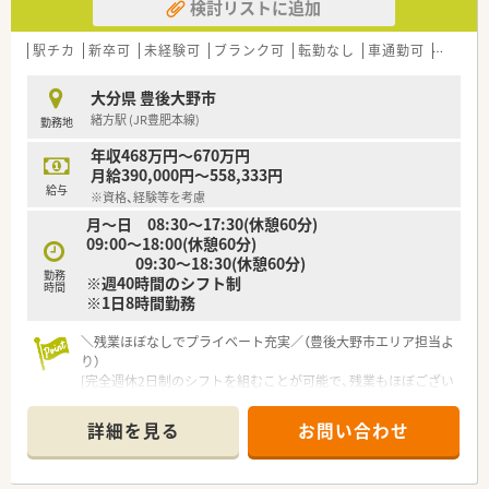
検討リストに追加
駅チカ
新卒可
未経験可
ブランク可
転勤なし
車通勤可
高給与(
大分県 豊後大野市
緒方駅 (JR豊肥本線)
勤務地
年収468万円～670万円
月給390,000円～558,333円
給与
※資格、経験等を考慮
月～日 08:30～17:30(休憩60分)
09:00～18:00(休憩60分)
09:30～18:30(休憩60分)
勤務
※週40時間のシフト制
時間
※1日8時間勤務
＼残業ほぼなしでプライベート充実／（豊後大野市エリア担当よ
り）
[完全週休2日制のシフトを組むことが可能で、残業もほぼござい
ません。ご用意した物件の家賃半額補助など、生活面へのサポー
トも大変手厚く安心して長く働けます。]
詳細を見る
お問い合わせ
＊------------------------------------------＊
【店舗情報と応需状況について】