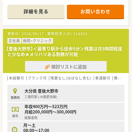
■1日110枚の処方箋を応需しており、薬剤師3名体制で勤務され
ています。
詳細を見る
お問い合わせ
■応需元に合わせて、日祝+水土半休の固定お休みです。
■徒歩圏内にドラッグストアやコンビニもあり休憩時には便利
な立地です。
■遠方から転居の方には、住宅手当や借上社宅の用意等の家賃補
更新日：
2026/06/17
薬剤師求人ID：
214820
助もあります。
■遠方からの転居の方対象に、転居費用の支給もございます。
正社員
病院・クリニック
【豊後大野市】＜最寄り駅から徒歩5分＞残業は月5時間程度
と少なめ★メリハリある勤務が可能
<会社情報>
■大分県内に調剤薬局を13店舗展開している企業です。
検討リストに追加
■全店舗の8割を総合病院門前が占めており、経営も安定してお
ります。
■処方箋処理枚数を25枚程度に抑えて安全性の向上と患者サー
未経験可
ブランク可
残業なし(ほぼなし含む)
車通勤可
教育制度あり
ビスの向上に努めていらっしゃいます。
■NPO子供食堂を運営。大分で6件展開されています。社会貢献
大分県 豊後大野市
にも力を入れている企業です。
三重町駅 (JR豊肥本線)
勤務地
毎年、新卒者を採用しているため未経験者への教育体制も整って
おります。
年収400万円～523万円
■地域のお薬相談会、外出できない患者さんやターミナルケア中
月給200,000円～300,000円
の患者さんのご家庭まで専用車両で伺う服薬指導のほか、
給与
経験者例
『ひなぎく薬局杯グラウンドゴルフ大会』の主催、社会福祉法
月～土
人ラポールの就労継続支援事業施設『マルシェ』への支援を実施
08:00～17:00
しています。