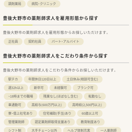
調剤薬局
病院・クリニック
豊後大野市の薬剤師求人を雇用形態から探す
豊後大野市の薬剤師求人を雇用形態からお探しいただけます。
正社員
契約社員
パート・アルバイト
豊後大野市の薬剤師求人をこだわり条件から探す
豊後大野市の薬剤師求人をこだわり条件からお探しいただけます。
駅チカ
年間休日120日以上
土日休み(相談可含む)
週32h以上
新卒可
未経験可
ブランク可
~18時までの職場
残業なし(ほぼなし含む)
転勤なし
車通勤可
高給与(600万円以上)
高時給(2,500円以上)
寮・借上社宅あり
住宅補助(手当)あり
60歳以上可
管理薬剤師
認定薬剤師取得支援あり
教育制度あり
シフト制
大手チェーン以外
ヘルプ体制充実
一人薬剤師