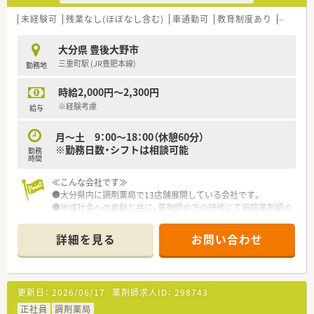
未経験可
残業なし(ほぼなし含む)
車通勤可
教育制度あり
シフト
大分県 豊後大野市
三重町駅 (JR豊肥本線)
勤務地
時給2,000円～2,300円
※経験考慮
給与
月～土 9：00～18：00（休憩60分）
※勤務日数・シフトは相談可能
勤務
時間
≪こんな会社です≫
●大分県内に調剤薬局で13店舗展開している会社です。
●地域社会への貢献と共に、薬剤師の方の研修にて病院薬剤師の
実施などスキルの向上に注力しています。
●新人教育研修、外部講師の勉強会、学会、各種研修会への参加
詳細を見る
お問い合わせ
なども積極的に行っています。
更新日：
2026/06/17
薬剤師求人ID：
298743
正社員
調剤薬局