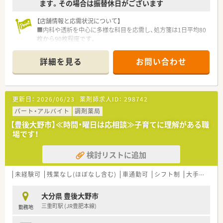
ます。その場合は振替休日がございます
【店舗情報と応需状況について】
■内科や透析を中心に多様な科目を応需し、処方箋は1日平均80
枚から90枚程度です。
■薬剤師は正社員2名と応援薬剤師1.5名の体制で、協力しながら
業務を進めています。
詳細を見る
お問い合わせ
【募集背景と求める人物像について】
■今回は組織体制の強化を見据えた欠員補充のため、地域医療に
貢献したい方を募集します。
更新日：
2026/06/23
薬剤師求人ID：
298742
■患者様一人ひとりに寄り添いながら、温かいコミュニケーショ
ンを大切にできる方を歓迎します。
パート・アルバイト
調剤薬局
■チームの一員として周囲と協調し、専門性を高めたいという向
【豊後大野市】≪時間・曜日は応相談≫子育てに理解がある職
上心をお持ちの方を求めます。
場です！
【求人情報について】
検討リストに追加
■これまでのご経験やスキルを十分に考慮し、年収600万円から
800万円を提示します。
■手厚い住宅手当や退職金制度に加え、産休育休の取得実績も豊
未経験可
残業なし(ほぼなし含む)
車通勤可
シフト制
大手チェーン以外
富で安心して働けます。
■日曜と祝日に加え、シフト制で休日が設定されており、プライ
大分県 豊後大野市
ベートの時間も確保できます。
三重町駅 (JR豊肥本線)
勤務地
【こんな取り組みをしています】