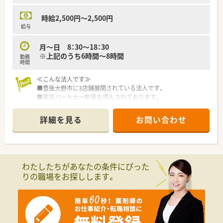
時給2,500円～2,500円
給与
月～日 8：30～18：30
※上記のうち6時間～8時間
勤務
時間
≪こんな法人です≫
■豊後大野市に3店舗展開されている法人です。
■薬局パートナー制度を導入されております。
■栄養ケアステーション併設しております。
■漢方販売・漢方相談をしております。
詳細を見る
お問い合わせ
≪こんな薬局です≫
■年中無休の薬局です。
■総合科目の処方箋がございます。
■薬剤師は4名所属しております。
わたしたちがあなたの条件にぴった
■在宅業務もございます。
りの職場をお探しします。
≪こんな取り組みをしております≫
■薬局パートナー制度を導入し薬剤師は薬剤業務に専念できま
す。
■漢方カフェ、認定栄養ケア・ステーションを薬局内に設置し、
地域のみなさまにより健康への提案をサポートできる体制を構