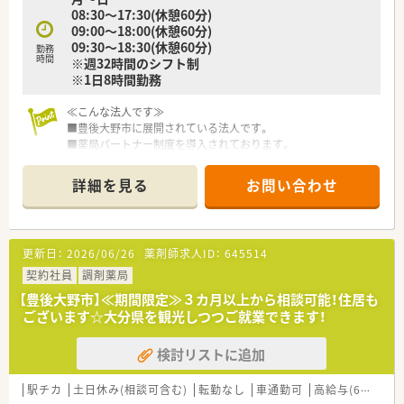
08:30～17:30(休憩60分)
09:00～18:00(休憩60分)
09:30～18:30(休憩60分)
勤務
時間
※週32時間のシフト制
※1日8時間勤務
≪こんな法人です≫
■豊後大野市に展開されている法人です。
■薬局パートナー制度を導入されております。
■栄養ケアステーション併設しております。
■漢方販売・漢方相談をしております。
詳細を見る
お問い合わせ
≪こんな薬局です≫
■年中無休の薬局です。
■総合科目の処方箋がございます。
更新日：
2026/06/26
薬剤師求人ID：
645514
■薬剤師は4名所属しております。
■在宅業務もございます。
契約社員
調剤薬局
【豊後大野市】≪期間限定≫３カ月以上から相談可能！住居も
≪こんな取り組みをしております≫
ございます☆大分県を観光しつつご就業できます！
■薬局パートナー制度を導入し薬剤師は薬剤業務に専念できま
す。
検討リストに追加
■漢方カフェ、認定栄養ケア・ステーションを薬局内に設置し、
地域のみなさまにより健康への提案をサポートできる体制を構
築しております。
駅チカ
土日休み(相談可含む)
転勤なし
車通勤可
高給与(600万円以上)