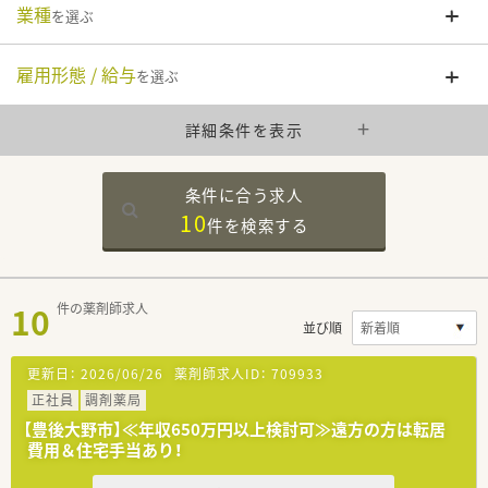
業種
を選ぶ
雇用形態 / 給与
を選ぶ
詳細条件を表示
条件に合う求人
10
件を
検索する
10
件の薬剤師求人
並び順
更新日：
2026/06/26
薬剤師求人ID：
709933
正社員
調剤薬局
【豊後大野市】≪年収650万円以上検討可≫遠方の方は転居
費用＆住宅手当あり！