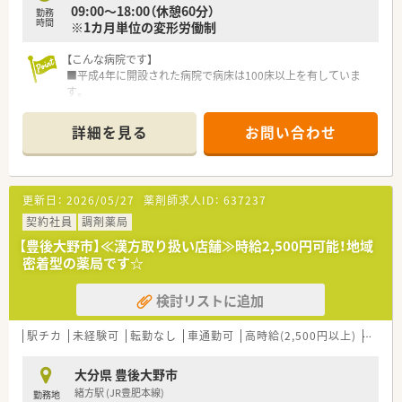
09:00～18:00（休憩60分）
■会社として、残業を減らすよう、処方枚数に対し、人員配置は
勤務
時間
※1カ月単位の変形労働制
余力を持つようにしております。
【こんな病院です】
<研修制度>
■平成4年に開設された病院で病床は100床以上を有していま
■認定薬剤師の資格取得に向け、eラーニングは会社負担で受講
す。
ができます。
■居宅介護支援事業所や通所リハビリステーションなども運
■新人教育研修、外部講師の勉強会、学会、各種研修会への参加
営。また、在宅介護医療にも力を入れ、訪問診療、訪問看護も実施
等も積極的に行っています。
詳細を見る
お問い合わせ
しています。
■アクシデントレポート、インシデントレポートは全社で共有し
て改善に活かしていらっしゃいます。
■充実した研修制度として最新の医療知識の勉強会、卒後研修や
学会研修の実施、また様々な診療科について学ぶとともに、隣接
更新日：
2026/05/27
薬剤師求人ID：
637237
する病院で病院薬剤師としての研修を行うなど、薬剤師としての
契約社員
スキルや能力を向上させる環境が整っています。
調剤薬局
【豊後大野市】≪漢方取り扱い店舗≫時給2,500円可能！地域
密着型の薬局です☆
<福利厚生面>
■年間休日数は117日。大分地場チェーンの中では高水準です。
検討リストに追加
■対象者には住宅手当を支給。他店舗のヘルプ時には応援手当
も支給されています。
■4年おきに10日間の長期夏休みを取得可能でございます。
駅チカ
未経験可
転勤なし
車通勤可
高時給(2,500円以上)
教育制
■昇給は年1回あり、昇給額は7,000円～10,000円程度でござい
ます。
大分県 豊後大野市
緒方駅 (JR豊肥本線)
勤務地