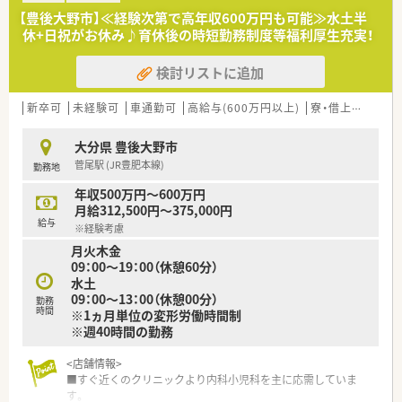
【豊後大野市】≪経験次第で高年収600万円も可能≫水土半
休+日祝がお休み♪育休後の時短勤務制度等福利厚生充実！
検討リストに追加
新卒可
未経験可
車通勤可
高給与(600万円以上)
寮・借上社宅あり
大分県 豊後大野市
菅尾駅 (JR豊肥本線)
勤務地
年収500万円～600万円
月給312,500円～375,000円
給与
※経験考慮
月火木金
09：00～19：00（休憩60分）
水土
09：00～13：00（休憩00分）
勤務
時間
※1ヵ月単位の変形労働時間制
※週40時間の勤務
<店舗情報>
■すぐ近くのクリニックより内科小児科を主に応需していま
す。