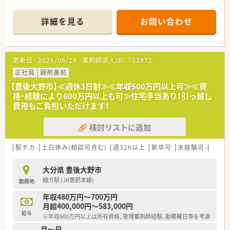
■栄養ケアステーション併設しております。
■漢方販売・漢方相談をしております。
詳細を見る
お問い合わせ
≪こんな薬局です≫
■年中無休の薬局です。
■総合科目の処方箋がございます。
更新日：
2026/06/26
薬剤師求人ID：
703972
■薬剤師は4名所属しております。
■在宅業務もございます。
正社員
調剤薬局
【豊後大野市】≪週休3日制≫≪年収500万円以上可≫≪資
≪こんな取り組みをしております≫
格・経験により600万円以上も可≫住宅手当あり！引っ越し
■薬局パートナー制度を導入し薬剤師は薬剤業務に専念できま
費用もご負担いただけます！
す。
■漢方カフェ、認定栄養ケア・ステーションを薬局内に設置し、
検討リストに追加
地域のみなさまにより健康への提案をサポートできる体制を構
築しております。
駅チカ
土日休み(相談可含む)
週32h以上
新卒可
未経験可
ブラ
大分県 豊後大野市
緒方駅 (JR豊肥本線)
勤務地
年収480万円～700万円
月給400,000円～583,000円
給与
※年収600万円以上は所有資格、管理薬剤師経験、勤務曜日等を考慮
月～日