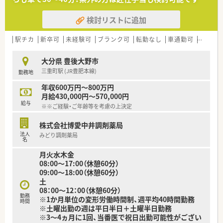
≪こんな薬局です≫
■年中無休の薬局です。
検討リストに追加
■総合科目の処方箋がございます。
■薬剤師は4名所属しております。
■在宅業務もございます。
駅チカ
新卒可
未経験可
ブランク可
転勤なし
車通勤可
高給与(
≪こんな取り組みをしております≫
大分県 豊後大野市
■薬局パートナー制度を導入し薬剤師は薬剤業務に専念できま
三重町駅 (JR豊肥本線)
勤務地
す。
■漢方カフェ、認定栄養ケア・ステーションを薬局内に設置し、
年収600万円～800万円
地域のみなさまにより健康への提案をサポートできる体制を構
月給430,000円～570,000円
築しております。
給与
※※ご経験・ご年齢等を考慮の上決定
株式会社博愛中井調剤薬局
法人
みどり調剤薬局
名
月火水木金
08:00〜17:00（休憩60分）
09:00〜18:00（休憩60分）
土
08：00～12：00（休憩60分）
勤務
※1か月単位の変形労働時間制、週平均40時間勤務
時間
※土曜出勤の週は平日半日＋土曜半日勤務
※3～4ヵ月に1回、当番医で祝日出勤可能性がござい