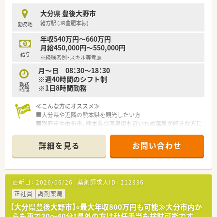
大分県 豊後大野市
緒方駅 (JR豊肥本線)
勤務地
年収540万円～660万円
月給450,000円～550,000円
給与
※経験者例・スキル等考慮
月～日 08：30～18：30
※週40時間のシフト制
勤務
※1日8時間勤務
時間
≪こんな方にオススメ≫
■大分県や近隣の熊本県を観光したい方
■別府市や由布市、熊本県の温泉街も近いため温泉が好きな方に
オススメです
■期間限定で働きたい方
詳細を見る
お問い合わせ
■仕事とプライベートを充実させたい方
≪こんな法人です≫
■豊後大野市に3店舗展開されている法人です。
更新日：
2026/06/26
薬剤師求人ID：
212336
■薬局パートナー制度を導入されております。
■栄養ケアステーション併設しております。
正社員
調剤薬局
■漢方販売・漢方相談をしております。
【大分県豊後大野市】«最大年収800万円も可能≫大分市内か
らも車で30〜40分！県外の方は赴任手当も検討可能です