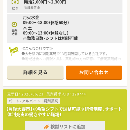
時給2,000円～2,300円
■一人薬剤師の時間帯でも安全に業務を行えるよう、調剤過誤防
止システムを導入しています。
※経験考慮
給与
■eラーニングや薬剤師会の勉強会への参加費用を補助し、継続
月火水金
的な学習を支援します。
09:00～18:00（休憩60分）
■薬局事業のみならず介護事業も展開しており、地域包括ケアの
木 土
一翼を担うことができます。
勤務
09:00～13:00（休憩なし）
■Iターン・Uターン歓迎！遠方からの方は転居費用補助が上限20
時間
※勤務日数・シフトは相談可能
万円ございます。
■住宅手当：月3万円支給です
≪こんな会社です≫
●大分県内に調剤薬局で13店舗展開している会社です。
●地域社会への貢献と共に、薬剤師の方の研修にて病院薬剤師の
実施などスキルの向上に注力しています。
●新人教育研修、外部講師の勉強会、学会、各種研修会への参加
詳細を見る
お問い合わせ
なども積極的に行っています。
更新日：
2026/06/23
薬剤師求人ID：
298744
パート・アルバイト
調剤薬局
【豊後大野市】≪希望シフトで調整可能≫研修制度、サポート
体制充実の働きやすい職場！
検討リストに追加