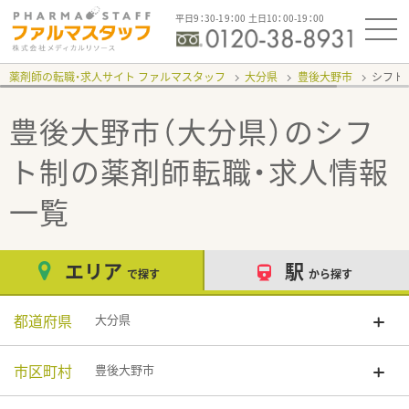
平日9：30-19：00 土日10：00-19：00
薬剤師の転職・求人サイト ファルマスタッフ
大分県
豊後大野市
シフト
豊後大野市（大分県）のシフ
ト制
の薬剤師転職・求人情報
一覧
エリア
駅
で探す
から探す
都道府県
大分県
市区町村
豊後大野市