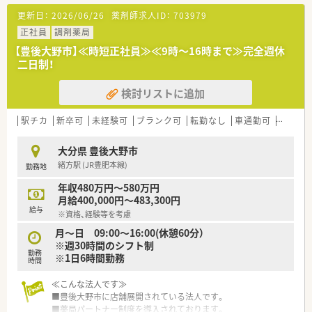
■最寄り駅の緒方駅から徒歩で8分ほどの場所に位置しており、
更新日：
2026/06/26
薬剤師求人ID：
703979
通勤にはマイカーを利用することも可能な調剤薬局です。
■近隣の市民病院から総合科目の処方箋を1日に80枚から100枚
正社員
調剤薬局
ほど応需しており、幅広い知識が身につきます。
【豊後大野市】≪時短正社員≫≪9時～16時まで≫完全週休
■外来業務だけでなく施設や居宅への在宅業務にも注力してお
二日制！
り、地域密着型の医療を深く学ぶことができる環境です。
検討リストに追加
【法人特徴について】
■豊後大野市を中心に複数の店舗を展開しており、地域の健康を
支える地域連携薬局として認定されている法人です。
駅チカ
新卒可
未経験可
ブランク可
転勤なし
車通勤可
寮・借
■独自の薬局パートナー制度を導入しており、対物業務の効率化
を進めることで薬剤師が専門業務に専念できます。
大分県 豊後大野市
■漢方カフェや認定栄養ケアステーションを薬局内に設置して
緒方駅 (JR豊肥本線)
勤務地
おり、多角的な視点から健康をサポートしています。
年収480万円～580万円
【求人情報について】
月給400,000円～483,300円
■正社員としての採用となっており、これまでのご経験やスキル
給与
※資格、経験等を考慮
をしっかりと考慮した上で給与が決定されます。
■遠方から転職を希望される方に向けて、引っ越し費用の補助や
月～日 09:00～16:00(休憩60分）
会社規定の物件における家賃半額補助がございます。
※週30時間のシフト制
勤務
■奨学金の返済支援制度も用意されており、会社が本人に代わっ
※1日6時間勤務
時間
て返済を行うため非課税となり負担を軽減できます。
≪こんな法人です≫
■豊後大野市に店舗展開されている法人です。
■薬局パートナー制度を導入されております。