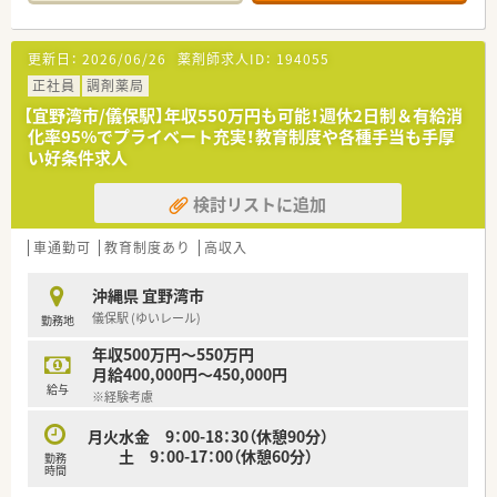
車通勤が可能となっており、通勤の利便性は非常に高いです。
【募集背景と求める人物像について】
更新日：
2026/06/26
薬剤師求人ID：
194055
■現場の負担を軽減し体制を強化するための欠員補充としての
募集であり、即戦力として活躍できる方を急募しています。
正社員
調剤薬局
■薬局実務経験が3年以上ある20代から40代の方を求めていま
【宜野湾市/儀保駅】年収550万円も可能！週休2日制＆有給消
すが、お人柄や経験次第では50代以上の方も歓迎します。
化率95%でプライベート充実！教育制度や各種手当も手厚
■事務スタッフとのチームワークを大切にできる方や、周囲と明
い好条件求人
るく円滑なコミュニケーションが取れる方を募集します。
検討リストに追加
【法人特徴について】
■沖縄県内に44店舗を展開する県内最大手のチェーン薬局であ
り、安定した経営基盤と充実した福利厚生が大きな魅力です。
車通勤可
教育制度あり
高収入
■地域連携薬局や専門医療機関連携薬局の認定を沖縄でいち早
く受けるなど、質の高い医療提供において先駆的な存在です。
沖縄県 宜野湾市
■ホテルや認可保育園の運営、システム開発など多角的な事業を
儀保駅 (ゆいレール)
勤務地
展開しており、多方面でのキャリアパスが用意されています。
年収500万円～550万円
【求人情報について】
月給400,000円～450,000円
■正社員の勤務薬剤師として募集しており、経験やスキルを考慮
給与
※経験考慮
した上で年収450万円から550万円の提示が可能です。
■昇給は年1回で2％程度の高い昇給率を誇っており、賞与も年2
月火水金 9：00-18：30（休憩90分）
回で計4ヶ月分が支給されるため、安定した収入を得られます。
土 9：00-17：00（休憩60分）
勤務
■移住を伴う転職の場合には、地域に応じて20万円から30万円
時間
の転居手当が支給されるなど、手厚いサポートがあります。