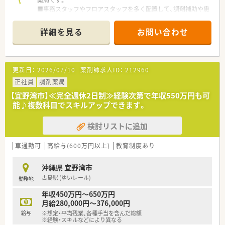
薬局です。
■事務スタッフやフロアスタッフを多く配置して、調剤補助や患
者様の待ち時間を快適に過ごして頂くような工夫もされていま
す。
詳細を見る
お問い合わせ
■平成20年に大手チェーンのクオールと資本提携してより質の
高いサービスを提供出来るような会社にされています。
■総合病院だけでなく、様々なクリニックの門前に店舗があるた
め、幅広い処方の経験が積めます。
更新日：
2026/07/10
薬剤師求人ID：
212960
■社内研修も充実しており、専門的なテーマでの研修から店舗管
理の研修など幅広い内容で実施しております。
正社員
調剤薬局
■育児休業・介護休業・看護休暇の取得実績もあり、長く安定して
【宜野湾市】≪完全週休2日制≫経験次第で年収550万円も可
就業できる環境づくりに取り組んでいます。
能♪複数科目でスキルアップできます。
■グループで薬剤師は100名ほどいるため、ヘルプ体制もありお
休みも取得しやすい環境です。
検討リストに追加
■待合室でお待ちのお客様や患者様へのドリンクのサービスや
さまざまなサポートを行う「フロア・コンシェルジュ」、お薬の
「ドライブスルー」など、“沖縄初”のサービスに積極的に取り組
車通勤可
高給与(600万円以上)
教育制度あり
んでいます。
沖縄県 宜野湾市
古島駅 (ゆいレール)
勤務地
年収450万円～650万円
月給280,000円～376,000円
給与
※想定・平均残業、各種手当を含んだ総額
※経験・スキルなどにより異なる