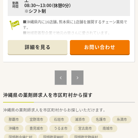
勤務
08:30～13:00（休憩0分）
時間
※シフト制
■沖縄県内に16店舗、熊本県に1店舗を展開するチェーン薬局で
す。
■地域密着型企業で地元の皆さんに愛されています。
■社内・社外研修、学会参加、症例検討会などの教育・研修にも力
を入れている会社です。
詳細を見る
お問い合わせ
■沖縄南部に6店舗・中部に9店舗・北部に1店舗ございますので
お休みの際のフォロー体制も整っています。
沖縄県の薬剤師求人を市区町村から探す
沖縄県の薬剤師求人を市区町村からお探しいただけます。
那覇市
宜野湾市
石垣市
浦添市
名護市
糸満市
沖縄市
豊見城市
うるま市
宮古島市
南城市
国頭郡今帰仁村
国頭郡恩納村
国頭郡宜野座村