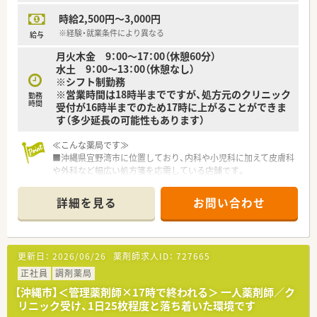
時給2,500円～3,000円
※経験・就業条件により異なる
給与
月火木金 9：00～17：00（休憩60分）
水土 9：00～13：00（休憩なし）
※シフト制勤務
※営業時間は18時半までですが、処方元のクリニック
勤務
時間
受付が16時半までのため17時に上がることができま
す（多少延長の可能性もあります）
≪こんな薬局です≫
■沖縄県宜野湾市に位置しており、内科や小児科に加えて皮膚科
や外科など幅広い処方箋を応需している店舗です。
■1日の処方箋枚数は25枚程度となっており、午前中に集中し午
後は比較的落ち着いたペースで勤務が可能です。
詳細を見る
お問い合わせ
■近隣の医院からの処方箋をメインに応需しており、地域に密着
したかかりつけ薬局としての役割を担っています。
≪こんな企業です≫
更新日：
2026/06/26
薬剤師求人ID：
727665
■沖縄県内に複数の調剤薬局を展開しており、地域医療の発展に
貢献しながら安定した経営を続けている法人です。
正社員
調剤薬局
■代表自身も薬剤師として現場に立って店舗の管理を行ってお
【沖縄市】＜管理薬剤師×17時で終われる＞ 一人薬剤師／ク
り、現場の状況を深く理解しているのが特徴です。
リニック受け、1日25枚程度と落ち着いた環境です
■店舗の積極的な拡大よりも、現在の各店舗での医療サービス向