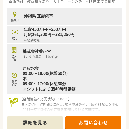
車通勤可
教育制度あり
大手チェーン以外
~18時までの職場
沖縄県 宜野湾市
勤務地
年収450万円～550万円
月給261,500円～331,250円
給与
※経験考慮
株式会社薬正堂
法人
すこやか薬局 宇地泊店
名
月火水金土
09:00～18:00(休憩60分)
木
勤務
09:00〜17:00(休憩60分)
時間
※シフトにより週40時間勤務
【店舗情報と応需状況について】
■宜野湾市宇地泊に位置し、眼科や耳鼻科、形成外科などを中心
に1日平均113枚の処方箋を応需している店舗です。
■薬剤師は常勤1名とパート2名、派遣1名の計4名体制で運営さ
れており、一人ひとりが連携を取りながら業務に励みます。
詳細を見る
お問い合わせ
■店舗の最寄り駅からの詳細な距離は確認が必要ですが、全店で