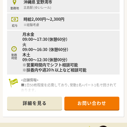
沖縄県 宜野湾市
ご希望条件に合わせて求人をお探しします！
古島駅 (ゆいレール)
勤務地
まずはお気軽にお問い合わせください。
時給2,000円～2,300円
※経験考慮
給与
月水金
09:00～17:30（休憩60分）
火
09:00～16:30 （休憩60分）
木土
勤務
時間
09:00～12:30（休憩00分）
※営業時間内でシフト相談可能
※扶養内や週20ｈ以上など相談可能
<店舗情報>
■1日50枚程度を応需しており、常勤1名+パート1名で回されて
おります。
■国道330号線沿いにある薬局で、アパートの1階に薬局がござ
います。
詳細を見る
お問い合わせ
■周辺には、学校やスーパー、ドラッグストアもございます。
＜法人特徴＞
■福岡県内を中心に佐賀、熊本、大分だけでなく、関東圏・関西圏
にも出店をしており約80店舗展開しております。