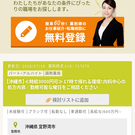
わたしたちがあなたの条件にぴった
■創業時より力を入れている「医療モール型」出店。病院との連
りの職場をお探しします。
携を強め、医療の架け橋となりたいと思っております。複数の個
人診療所などを含めた医院を結ぶハブのような役割を担い、地域
の病院との連携を強めています。
■薬局の経営以外に介護事業も行っており、幅広く医療に関わっ
ている会社です。
グループ会社では「食」にスポットを当てショウガやピーマン等
を栽培しています。
採れた作物はＯＴＣ化して自社で販売もされています。九州産
業大学と協力されております。
更新日：
2026/07/16
薬剤師求人ID：
727676
パート・アルバイト
調剤薬局
【沖縄市】≪時給3000円可≫ 17時で帰れる環境！内科中心の
処方内容／勤務可能な曜日をご相談ください
検討リストに追加
未経験可
ブランク可
転勤なし
車通勤可
高給与(600万円以上)
沖縄県 宜野湾市
勤務地