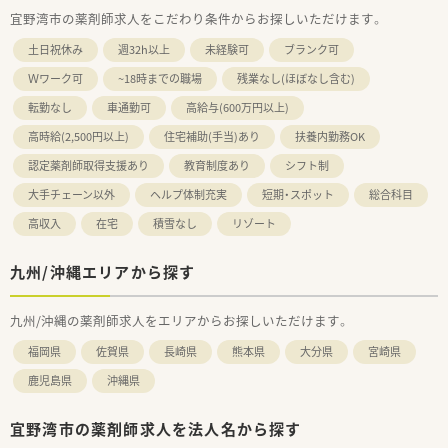
宜野湾市の薬剤師求人をこだわり条件からお探しいただけます。
土日祝休み
週32h以上
未経験可
ブランク可
Ｗワーク可
~18時までの職場
残業なし(ほぼなし含む)
転勤なし
車通勤可
高給与(600万円以上)
高時給(2,500円以上)
住宅補助(手当)あり
扶養内勤務OK
認定薬剤師取得支援あり
教育制度あり
シフト制
大手チェーン以外
ヘルプ体制充実
短期・スポット
総合科目
高収入
在宅
積雪なし
リゾート
九州/沖縄エリアから探す
九州/沖縄の薬剤師求人をエリアからお探しいただけます。
福岡県
佐賀県
長崎県
熊本県
大分県
宮崎県
鹿児島県
沖縄県
宜野湾市の薬剤師求人を法人名から探す