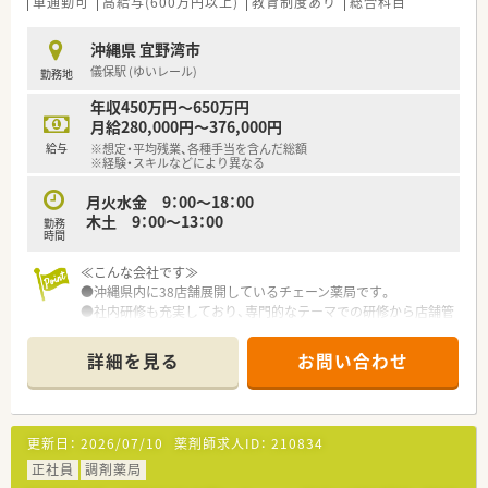
車通勤可
高給与(600万円以上)
教育制度あり
総合科目
沖縄県 宜野湾市
儀保駅 (ゆいレール)
勤務地
年収450万円～650万円
月給280,000円～376,000円
給与
※想定・平均残業、各種手当を含んだ総額
※経験・スキルなどにより異なる
月火水金 9：00～18：00
木土 9：00～13：00
勤務
時間
≪こんな会社です≫
●沖縄県内に38店舗展開しているチェーン薬局です。
●社内研修も充実しており、専門的なテーマでの研修から店舗管
理の研修など幅広い内容で実施しております。
●育児休業・介護休業・看護休暇の取得実績もあり、長く安定して
詳細を見る
お問い合わせ
就業できる環境づくりに取り組んでいます。
更新日：
2026/07/10
薬剤師求人ID：
210834
正社員
調剤薬局