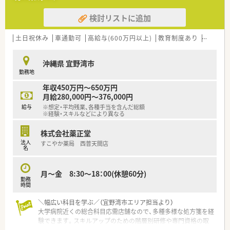
検討リストに追加
土日祝休み
車通勤可
高給与(600万円以上)
教育制度あり
シフト
沖縄県 宜野湾市
勤務地
年収450万円～650万円
月給280,000円～376,000円
給与
※想定・平均残業、各種手当を含んだ総額
※経験・スキルなどにより異なる
株式会社薬正堂
法人
すこやか薬局 西普天間店
名
月～金 8:30～18：00(休憩60分)
勤務
時間
＼幅広い科目を学ぶ／（宜野湾市エリア担当より）
大学病院近くの総合科目応需店舗なので、多種多様な処方箋を経
験できます。スキルアップのための階層別研修や専門資格の取
得支援制度も大変充実しています。