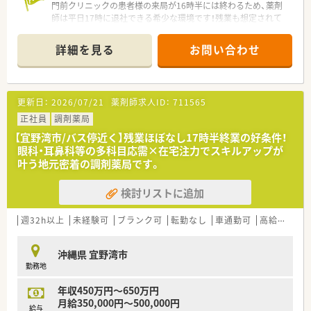
門前クリニックの患者様の来局が16時半には終わるため、薬剤
師は平日17時に退社できる希少な環境です！残業も想定されて
おらず、ワークライフバランスを重視する方に最適です。
＊------------------------------------------＊
詳細を見る
お問い合わせ
【店舗情報と応需状況について】
■沖縄県宜野湾市に位置しており、内科や小児科に加えて皮膚科
や外科など幅広い処方箋を応需している店舗です。
更新日：
2026/07/21
薬剤師求人ID：
711565
■1日の処方箋枚数は25枚程度となっており、午前中に集中し午
後は比較的落ち着いたペースで勤務が可能です。
正社員
調剤薬局
■近隣の医院からの処方箋をメインに応需しており、地域に密着
【宜野湾市/バス停近く】残業ほぼなし17時半終業の好条件！
したかかりつけ薬局としての役割を担っています。
眼科・耳鼻科等の多科目応需×在宅注力でスキルアップが
叶う地元密着の調剤薬局です。
【法人特徴について】
■沖縄県内に複数の調剤薬局を展開しており、地域医療の発展に
検討リストに追加
貢献しながら安定した経営を続けている法人です。
■代表自身も薬剤師として現場に立って店舗の管理を行ってお
り、現場の状況を深く理解しているのが特徴です。
週32h以上
未経験可
ブランク可
転勤なし
車通勤可
高給与(600万円以上)
■店舗の積極的な拡大よりも、現在の各店舗での医療サービス向
上やスタッフの働きやすさを大切にしています。
沖縄県 宜野湾市
勤務地
【こんな取り組みをしています】
■県外から転居して入社される方には、条件に応じて引っ越しに
年収450万円～650万円
かかる転居費用の一部を法人側で負担しています。
月給350,000円～500,000円
■スタッフのスキルアップを目的とした勉強会を定期的に開催
給与