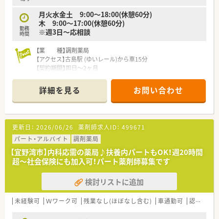
■年収は500万円から550万円で、これまでのご経験を最大限考
月火水金土 9:00～18:00(休憩60分)
慮し決定します。
木 9:00～17:00(休憩60分)
■日曜祝日と、その他1日の週休2日制で、予定が立てやすい固定
勤務
※週3日～応相談
の休みです。
時間
■年間労働時間が1,936時間と全店舗で統一されており、不公平
感がありません。
【業 種】調剤薬局
【アクセス】古島駅 (ゆいレール)から車15分
【契約期間】即日～2ヶ月
【想定時給】2,500～3,000円
【勤務時間】
詳細を見る
お問い合わせ
月火水金土 9:00～18:00(休憩60分)
木 9:00～17:00(休憩60分)
※週3日～応相談
【応需科目】眼科,耳鼻科,形成外科
更新日：
2026/06/26
薬剤師求人ID：
499671
【応需枚数】113枚/日
【人員体制】薬剤師 常勤1名 パート2名 派遣1名
パート・アルバイト
調剤薬局
【宜野湾市】内科応需の薬局♪扶養内パートもOK！週20時間
********************************
超～社会保険にも加入可！パート薬剤師募集です
＼手厚いサポートが魅力のファルマスタッフ／
■万全のサポート体制：2名体制で担当がつきしっかりサポート！
検討リストに追加
■各種保険を完備：社会保険(週20時間以上)/雇用保険/薬剤師賠
償責任保険
■充実の休暇制度：有給休暇(6ヶ月以上勤務)、夏季休暇、慶弔休
未経験可
Ｗワーク可
残業なし(ほぼなし含む)
車通勤可
認定薬剤師取得支援あり
暇など