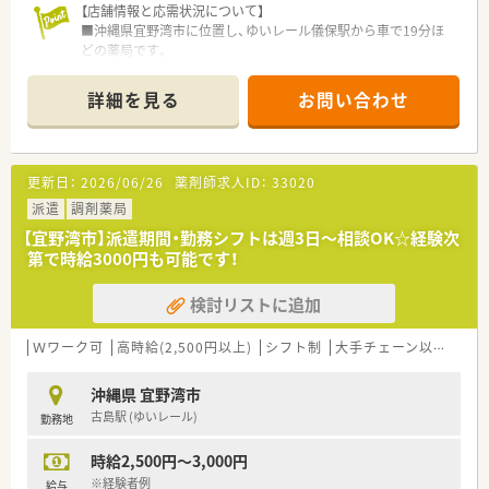
【店舗情報と応需状況について】
■沖縄県宜野湾市に位置し、ゆいレール儀保駅から車で19分ほ
どの薬局です。
■主に皮膚科を応需しており、処方箋応需枚数についての記載は
ありません。
詳細を見る
お問い合わせ
■薬剤師は常勤1名、パート1名の計2名体制で、事務員も2名在籍
しています。
【募集背景と求める人物像について】
更新日：
2026/06/26
薬剤師求人ID：
33020
■今回は増員募集のため、これまでのご経験を活かして活躍でき
る方を求めています。
派遣
調剤薬局
■年齢は50代前半までの方、またブランクのある方もご応募い
【宜野湾市】派遣期間・勤務シフトは週3日～相談OK☆経験次
ただけます。
第で時給3000円も可能です！
■周囲との円滑な連携を大切にしながら、業務に真摯に取り組め
る方を歓迎します。
検討リストに追加
【法人特徴について】
■福岡・沖縄を中心に関東・関西まで33店舗展開しているチェー
Ｗワーク可
高時給(2,500円以上)
シフト制
大手チェーン以外
短期
ン薬局です。
■無借金経営を続けており、安定した経営基盤の元で安心して長
沖縄県 宜野湾市
く働けます。
古島駅 (ゆいレール)
勤務地
■「性格・親切・迅速」を社是に掲げ、地域に根差した薬局運営を
行っています。
時給2,500円～3,000円
【求人情報について】
※経験者例
給与