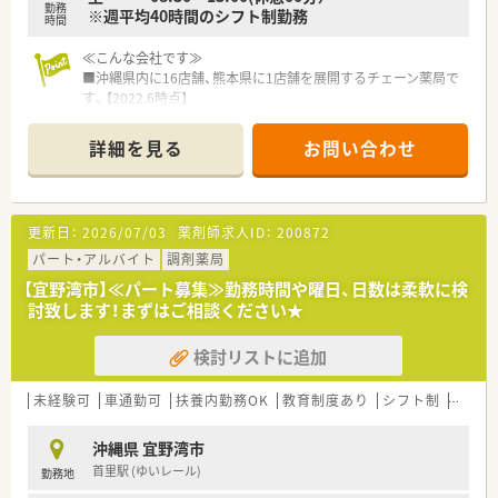
■平成20年に大手チェーンのクオールと資本提携してより質の
勤務
※週平均40時間のシフト制勤務
高いサービスを提供出来るような会社にされています。
時間
■総合病院だけでなく、様々なクリニックの門前に店舗があるた
≪こんな会社です≫
め、幅広い処方の経験が積めます。
■沖縄県内に16店舗、熊本県に1店舗を展開するチェーン薬局で
■待合室でお待ちのお客様や患者様へのドリンクのサービスや
す。【2022.6時点】
さまざまなサポートを行う「フロア・コンシェルジュ」、お薬の
■沖縄南部に6店舗・中部に9店舗・北部に1店舗ございますので
「ドライブスルー」など、“沖縄初”のサービスに積極的に取り組
お休みの際のフォロー体制も整っています。
んでいます。
詳細を見る
お問い合わせ
■地域密着型企業で地元の皆さんに愛されています。
■今後は、専門医療機関連携薬局を取得していきたい方針もあり
■社内・社外研修、学会参加、症例検討会などの教育・研修にも力
専門認定の資格を取りたい方や幅広いスキルを身につけたい意
を入れている会社です。
識の高い方は大歓迎です。
■来局される患者様のみならず、現在では薬の宅配事業にも注力
更新日：
2026/07/03
薬剤師求人ID：
200872
しており、高齢者施設や一部の個人様宅に、薬剤師自らが責任を
持って薬を届けています。
パート・アルバイト
調剤薬局
■個々の患者様毎に定められた用法・用量通りに準備することは
【宜野湾市】≪パート募集≫勤務時間や曜日、日数は柔軟に検
もちろん、朝・昼・夕・夜と色別の表示で正しい服用をサポートし
討致します！まずはご相談ください★
たり、お薬カレンダーに薬をセットすることで看護師やヘルパー
様の業務を支えたりしています。
検討リストに追加
■常に、調剤薬局に与えられた使命にプラス1のサービスを意識
して業務を行っています。
■会社全体で女性が7割を占めており、女性らしい細やかな気配
未経験可
車通勤可
扶養内勤務OK
教育制度あり
シフト制
大手チ
りとアットホームな雰囲気が魅力の一つです。
■育休・産休といった制度完備はもとより、復職後の働きやすさ
沖縄県 宜野湾市
にも環境を注力しています。「正社員からパート」へのチェンジ
首里駅 (ゆいレール)
勤務地
や、自宅から近い店舗への異動など本人の意向やライフスタイル