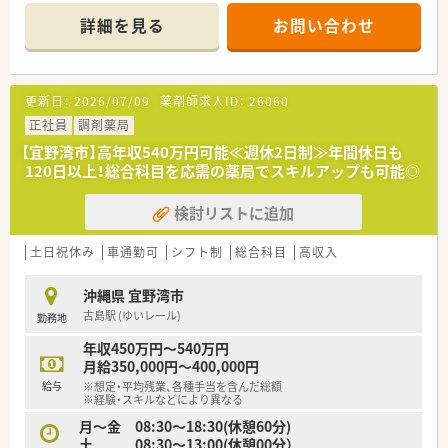
「ドライブスルー」など、“沖縄初”のサービスに積極的に取り組
■国道330号線から入った閑静な住宅地の中にございます。
んでいます。
詳細を見る
お問い合わせ
■マンションの1階に入っており、店内はＯＴＣ医薬品なども多
■今後は、専門医療機関連携薬局を取得していきたい方針もあり
数は置かれ明るい雰囲気です。
専門認定の資格を取りたい方や幅広いスキルを身につけたい意
識の高い方は大歓迎です。
<こんな方にオススメ>
更新日：
2026/07/09
薬剤師求人ID：
26060
■地域貢献したい気持ちのある方
■ご家族の転勤やご転居に伴い沖縄で異動をされたい方
正社員
調剤薬局
■様々な処方内容、病院門前の店舗やクリニック門前など色んな
【宜野湾市】高年収540万円可能≪週休2日制≫年間休日も
環境で経験を積みたい方
120日以上！総合科目を応需の薬局でスキルアップも可能◎
＜福利厚生面＞
検討リストに追加
■社内研修も充実しており、専門的なテーマでの研修から店舗管
理の研修など幅広い内容で実施しております。
■育児休業・介護休業・看護休暇の取得実績もあり、長く安定して
土日祝休み
車通勤可
シフト制
総合科目
高収入
就業できる環境づくりに取り組んでいます。
■グループで薬剤師の在籍は約100名（男女比2:3）ほどいるた
沖縄県 宜野湾市
め、ヘルプ体制もありお休みも取得しやすい環境です。
古島駅 (ゆいレール)
勤務地
＜こんな会社です＞
年収450万円～540万円
■沖縄県内に39店舗展開しております。沖縄地場では最大手の
月給350,000円～400,000円
薬局です。【2022.9現時点】
給与
※想定・平均残業、各種手当を含んだ総額
■事務スタッフやフロアスタッフを多く配置して、調剤補助や患
※経験・スキルなどにより異なる
者様の待ち時間を快適に過ごして頂くような工夫もされていま
月～金 08:30～18:30(休憩60分)
す。
土 08:30～13:00(休憩00分）