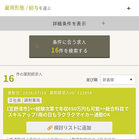
雇用形態 / 給与
を選ぶ
詳細条件を表示
条件に合う求人
16
件を
検索する
16
件の薬剤師求人
並び順
更新日：
2026/07/10
薬剤師求人ID：
212958
正社員
調剤薬局
【宜野湾市】<<経験次第で年収650万円も可能>>総合科目で
スキルアップ！雨の日もラクラクマイカー通勤OK
検討リストに追加