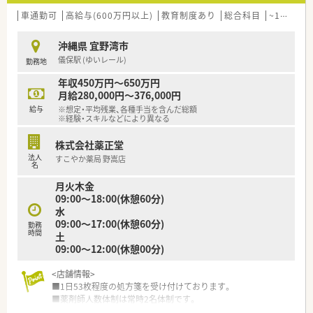
■e-Learningの自己学習制度や認定薬剤師の資格支援制度、薬
剤師のスキルに合わせて研修体制など会社の教育体制が整って
車通勤可
高給与(600万円以上)
教育制度あり
総合科目
~18時までの職場
いますので研修制度や教育制度が整っている会社を希望の方に
オススメ！
沖縄県 宜野湾市
儀保駅 (ゆいレール)
勤務地
＜福利厚生面＞
■社内研修も充実しており、専門的なテーマでの研修から店舗管
年収450万円～650万円
理の研修など幅広い内容で実施しております。
月給280,000円～376,000円
■育児休業・介護休業・看護休暇の取得実績もあり、長く安定して
給与
※想定・平均残業、各種手当を含んだ総額
就業できる環境づくりに取り組んでいます。
※経験・スキルなどにより異なる
■グループで薬剤師の在籍は約100名（男女比2:3）ほどいるた
め、ヘルプ体制もありお休みも取得しやすい環境です。
株式会社薬正堂
法人
すこやか薬局 野嵩店
＜こんな会社です＞
名
■沖縄県内に39店舗展開しております。沖縄地場では最大手の
月火木金
薬局です。【2022.9現時点】
09:00～18:00(休憩60分)
■事務スタッフやフロアスタッフを多く配置して、調剤補助や患
水
者様の待ち時間を快適に過ごして頂くような工夫もされていま
09:00～17:00(休憩60分)
勤務
す。
時間
土
■平成20年に大手チェーンのクオールと資本提携してより質の
09:00～12:00(休憩00分)
高いサービスを提供出来るような会社にされています。
■総合病院だけでなく、様々なクリニックの門前に店舗があるた
<店舗情報>
め、幅広い処方の経験が積めます。
■1日53枚程度の処方箋を受け付けております。
■待合室でお待ちのお客様や患者様へのドリンクのサービスや
■薬剤師人数体制は常時2名体制です。
さまざまなサポートを行う「フロア・コンシェルジュ」、お薬の
■全自動散薬分包機がございます。