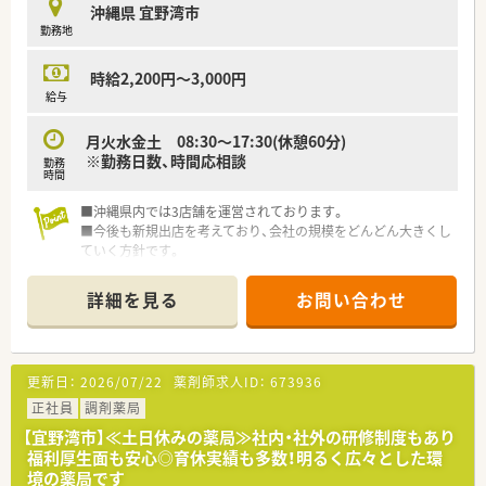
沖縄県 宜野湾市
います。
勤務地
【法人特徴について】
■沖縄県内において3店舗の調剤薬局を運営しており、今後もさ
時給2,200円～3,000円
らなる新規出店を視野に入れている成長意欲の高い企業が母体
給与
です。
■「地域医療の一翼を担う」という理念を掲げ、患者様の健康維
月火水金土 08:30～17:30(休憩60分)
持に直接貢献することに大きなやりがいを感じられる社風が特
※勤務日数、時間応相談
勤務
徴です。
時間
■会社の規模を拡大していく方針であるため、将来的に管理薬剤
師やエリアマネージャーなどを目指したい方にもチャンスがあ
■沖縄県内では3店舗を運営されております。
ります。
■今後も新規出店を考えており、会社の規模をどんどん大きくし
ていく方針です。
■在宅にも力を入れているため、在宅の経験がある人や未経験で
も在宅に対して意欲のある人にもオススメです。
詳細を見る
お問い合わせ
更新日：
2026/07/22
薬剤師求人ID：
673936
正社員
調剤薬局
【宜野湾市】≪土日休みの薬局≫社内・社外の研修制度もあり
福利厚生面も安心◎育休実績も多数！明るく広々とした環
境の薬局です