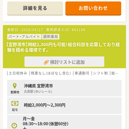
詳細を見る
お問い合わせ
【店舗情報と応需状況について】
■総合病院の処方箋を応需する総合科目の薬局です。
■2025年開局の新しい綺麗な店舗です。
■最新機器の導入にも積極的で、業務効率化と質の高い医療提供
更新日：
2026/05/27
薬剤師求人ID：
461188
を実現しています。
パート・アルバイト
調剤薬局
【募集背景と求める人物像について】
【宜野湾市】時給2,300円も可能！総合科目を応需しており経
■地域医療のさらなる充実のため、新たな正社員の薬剤師を募集
験を積める環境です。
しています。
■幅広い科目を経験し、スキルアップを目指したい方に最適な環
検討リストに追加
境が整っています。
■患者様と真摯に向き合い、質の高いサービスを提供できる方を
歓迎いたします。
土日祝休み
残業なし(ほぼなし含む)
車通勤可
シフト制
総合科目
沖縄県 宜野湾市
古島駅 (ゆいレール)
勤務地
時給2,000円～2,300円
給与
月～金
08:30～18:00（休憩60分）
土