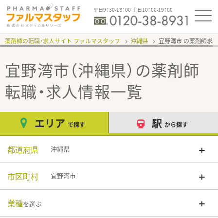
平日9：30-19：00 土日10：00-19：00
薬剤師の転職・求人サイト ファルマスタッフ
沖縄県
宜野湾市
宜野湾市（沖縄県）
の薬剤師
転職・求人情報一覧
エリア
駅
で探す
から探す
都道府県
沖縄県
市区町村
宜野湾市
業種
を選ぶ