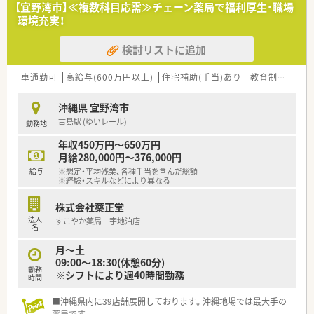
【宜野湾市】≪複数科目応需≫チェーン薬局で福利厚生・職場
環境充実！
検討リストに追加
車通勤可
高給与(600万円以上)
住宅補助(手当)あり
教育制度あり
沖縄県 宜野湾市
古島駅 (ゆいレール)
勤務地
年収450万円～650万円
月給280,000円～376,000円
給与
※想定・平均残業、各種手当を含んだ総額
※経験・スキルなどにより異なる
株式会社薬正堂
法人
すこやか薬局 宇地泊店
名
月～土
09:00～18:30(休憩60分)
勤務
※シフトにより週40時間勤務
時間
■沖縄県内に39店舗展開しております。沖縄地場では最大手の