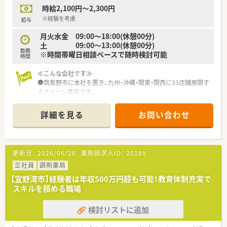
に応じて柔軟に対応しています。
時給2,100円～2,300円
■ゴルフ部や釣り部、野球部など、業務以外でのコミュニケーシ
ョンも多く、「仕事+αの絆」がある会社です。
※経験を考慮
給与
月火水金 09:00～18:00(休憩00分)
土 09:00～13:00(休憩00分)
勤務
※時間帯曜日相談ベースで随時検討可能
時間
≪こんな会社です≫
●筑紫野市に本社を置き、九州・沖縄・関東・関西に33店舗展開す
るチェーン薬局です。
●パートでも社内研修等に参加でき、ブランクがあり、業務に自
信がない薬剤師でも安心してご就業できます。
詳細を見る
お問い合わせ
●店舗数は多いですが、パートに関しては店舗移動もなく、ライ
フスタイルに合わせ勤務できます。
更新日：
2026/06/26
薬剤師求人ID：
20189
正社員
調剤薬局
【宜野湾市】経験者は年収500万円超も可能！教育体制充実で
スキルを積める職場
検討リストに追加