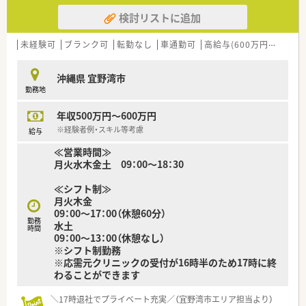
上やスタッフの働きやすさを大切にしています。
検討リストに追加
未経験可
ブランク可
転勤なし
車通勤可
高給与(600万円以上)
沖縄県 宜野湾市
勤務地
年収500万円～600万円
※経験者例・スキル等考慮
給与
≪営業時間≫
月火水木金土 09：00～18：30
≪シフト制≫
月火木金
09：00～17：00（休憩60分）
勤務
水土
時間
09：00～13：00（休憩なし）
※シフト制勤務
※応需元クリニックの受付が16時半のため17時に終
わることができます
＼17時退社でプライベート充実／（宜野湾市エリア担当より）