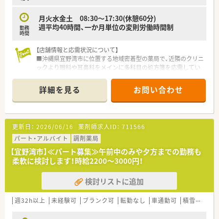
し、医薬品に関する最新情報の共有を行っています。
■各店舗において後発医薬品の調剤体制加算を80パーセント以
月火水金土 08:30～17:30(休憩60分)
上達成しており、医療費削減にも貢献しています。
週平均40時間、一か月単位の変則労働時間制
勤務
時間
【店舗情報と応需状況について】
■沖縄県宜野湾市に位置する地域密着型の薬局で、近隣のクリニ
ックより眼科や耳鼻科をメインに多科目の処方箋を応需してい
ます。
■月の処方箋枚数は約850枚となっており、内科や皮膚科、小児
詳細を見る
お問い合わせ
科まで幅広く対応するため、バランス良く知識を深めることが可
能です。
■外来対応に加えて在宅医療にも積極的に取り組んでおり、居宅
および施設への訪問を通じて地域住民の健康を支える役割を担
更新日：
2026/06/16
薬剤師求人ID：
711566
います。
パート・アルバイト
調剤薬局
【募集背景と求める人物像について】
【宜野湾市】≪パート募集≫午前中のみや夕方までの勤務も
■今回は体制強化のための欠員補充となっており、地域の患者様
柔軟に検討します！時給2200～3000円！
に対して笑顔で誠実に対応できる薬剤師の方を募集しておりま
す。
検討リストに追加
■在宅業務への意欲がある方を歓迎しており、未経験の方でも一
から学びたいという前向きな姿勢をお持ちの方を高く評価いた
します。
週32h以上
未経験可
ブランク可
転勤なし
車通勤可
積雪なし
■少人数体制の店舗であるため、周囲のスタッフと円滑にコミュ
ニケーションを取りながら、柔軟に動ける方を求めていらっしゃ