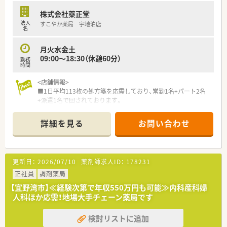
株式会社薬正堂
法人
すこやか薬局 宇地泊店
名
月火水金土
09:00～18:30（休憩60分）
勤務
時間
<店舗情報>
■1日平均113枚の処方箋を応需しており、常勤1名+パート2名
+派遣1名で回されております。
■近隣の複数クリニックから、形成外科・精神科・心療内科・耳鼻
科・眼科と様々な処方を応需しています。
詳細を見る
お問い合わせ
■海沿いの通りから1本入った通りにあり、白いビルの1階に薬
局がございます。
■すぐ近くには喫茶店やカフェ、スーパーもあり昼休みや終業後
のご買い物にも便利です。
更新日：
2026/07/10
薬剤師求人ID：
178231
＜こんな方にオススメ＞
正社員
調剤薬局
■奨学金の制度もございますので、新卒薬学生様にもオススメで
【宜野湾市】≪経験次第で年収550万円も可能≫内科産科婦
す！
人科ほか応需！地場大手チェーン薬局です
■沖縄では最大手の店舗展開をしている薬局のため、ご家族の転
勤に伴い沖縄で異動をされたい方や色んな店舗で経験を積みた
検討リストに追加
い方にオススメ！