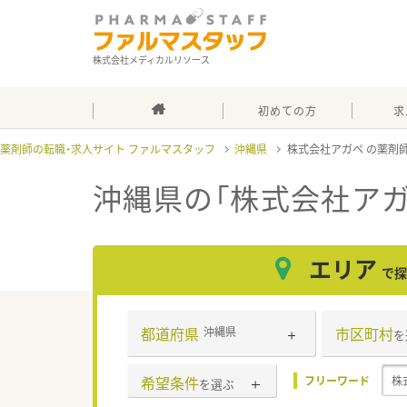
株式会社メディカルリソース
初めての方
求
薬剤師の転職・求人サイト ファルマスタッフ
沖縄県
株式会社アガペ
沖縄県の「株式会社アガ
エリア
で探
都道府県
市区町村
沖縄県
を
希望条件
フリーワード
を選ぶ