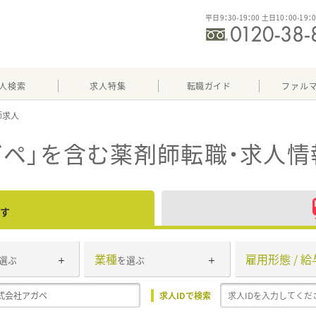
平日9：30-19：00 土日10：00-19：
人検索
求人特集
転職ガイド
ファル
ペ」
を含む薬剤師転職・求人情
す
業種
雇用形態 / 給
選ぶ
を選ぶ
求人IDで検索