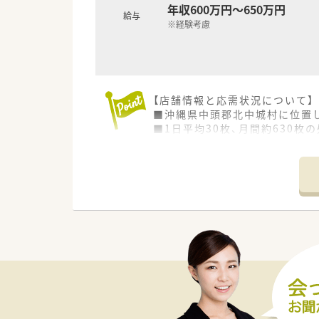
年収600万円～650万円
給与
※経験考慮
【店舗情報と応需状況について】
■沖縄県中頭郡北中城村に位置
■1日平均30枚、月間約630
■薬剤師1名と事務1名の少人数
【募集背景と求める人物像につい
を求めています。
■30代から50代まで幅広く相
■コミュニケーション能力が高
【法人特徴について】
■九州を中心に全国約80店舗
■昇給は設立以来26年連続で
■「食」と「医療」を結ぶ活動と
【求人情報について】