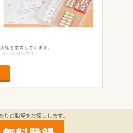
方箋を応需しています。
ち着いた環境です。
ナーを目指しています。
経験を活かして店舗を牽引してくださる方
えを持つ方を歓迎します。
動的な方が理想的です。
地域連携に注力しています。
角的な経営が強みです。
たりの職場をお探しします。
展開も行っています。