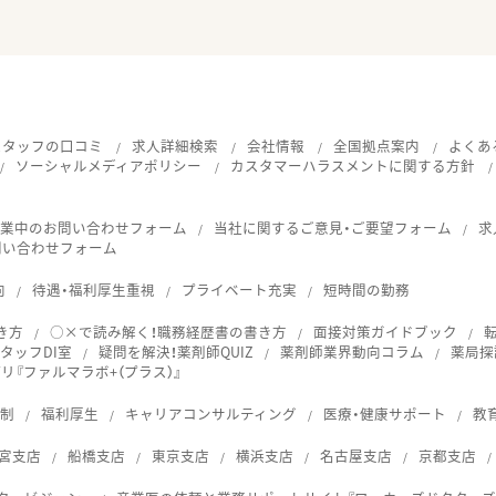
スタッフの口コミ
求人詳細検索
会社情報
全国拠点案内
よくあ
ソーシャルメディアポリシー
カスタマーハラスメントに関する方針
就業中のお問い合わせフォーム
当社に関するご意見・ご要望フォーム
求
問い合わせフォーム
向
待遇・福利厚生重視
プライベート充実
短時間の勤務
き方
○×で読み解く！職務経歴書の書き方
面接対策ガイドブック
タッフDI室
疑問を解決！薬剤師QUIZ
薬剤師業界動向コラム
薬局探
『ファルマラボ+（プラス）』
体制
福利厚生
キャリアコンサルティング
医療・健康サポート
教
宮支店
船橋支店
東京支店
横浜支店
名古屋支店
京都支店