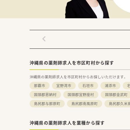
■管理薬剤師として年収600万
■住宅手当や赴任手当などの福
■産育休からの復帰率は非常に
沖縄県の薬剤師求人を市区町村から探す
沖縄県の薬剤師求人を市区町村からお探しいただけます。
那覇市
宜野湾市
石垣市
浦添市
国頭郡恩納村
国頭郡宜野座村
国頭郡金武町
島尻郡与那原町
島尻郡南風原町
島尻郡久米
沖縄県の薬剤師求人を業種から探す