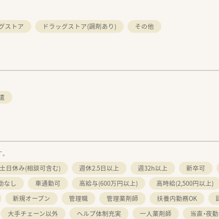
グストア
ドラッグストア(調剤あり)
その他
遣
す。
土日休み(相談可含む)
週休2.5日以上
週32h以上
新卒可
勤なし
車通勤可
高給与(600万円以上)
高時給(2,500円以上)
新規オープン
管理職
管理薬剤師
扶養内勤務OK
大手チェーン以外
ヘルプ体制充実
一人薬剤師
当直・夜