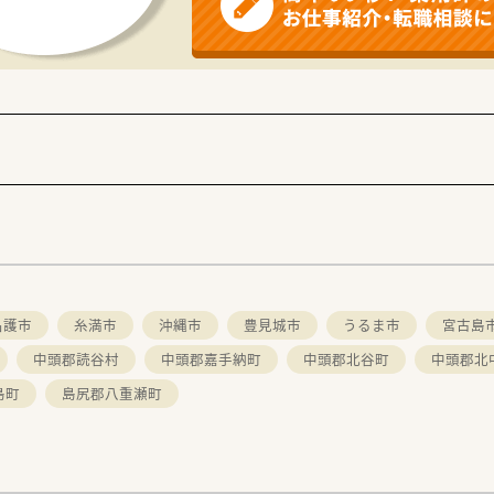
円から最大650万円の提示が可能であり、これまでの実績や評
利厚生が手厚く、県外からの移住を検討されている方についても
高く、時短勤務制度も完備されているため、将来のライフイベン
名護市
糸満市
沖縄市
豊見城市
うるま市
宮古島
中頭郡読谷村
中頭郡嘉手納町
中頭郡北谷町
中頭郡北
島町
島尻郡八重瀬町