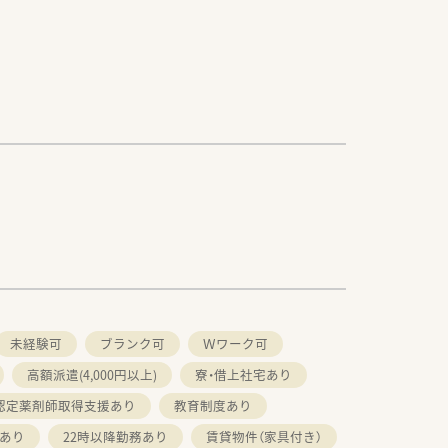
未経験可
ブランク可
Ｗワーク可
高額派遣(4,000円以上)
寮・借上社宅あり
認定薬剤師取得支援あり
教育制度あり
勤あり
22時以降勤務あり
賃貸物件（家具付き）