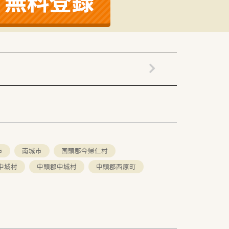
価を正当に反映します。
柔軟に相談に応じます。
トにも安心して備えられます。
市
南城市
国頭郡今帰仁村
中城村
中頭郡中城村
中頭郡西原町