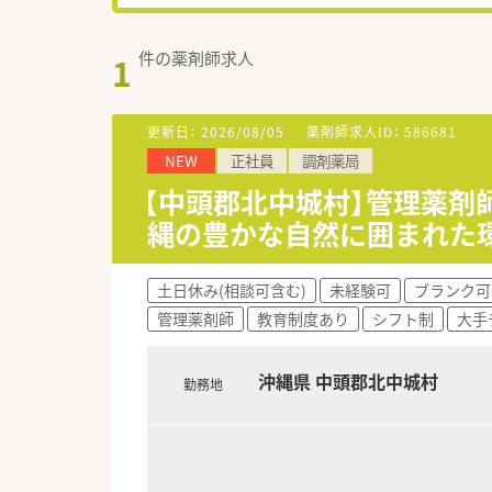
件の薬剤師求人
1
更新日：
2026/08/05
薬剤師求人ID：
586681
NEW
正社員
調剤薬局
【中頭郡北中城村】管理薬剤
縄の豊かな自然に囲まれた
土日休み(相談可含む)
未経験可
ブランク可
管理薬剤師
教育制度あり
シフト制
大手
沖縄県 中頭郡北中城村
勤務地