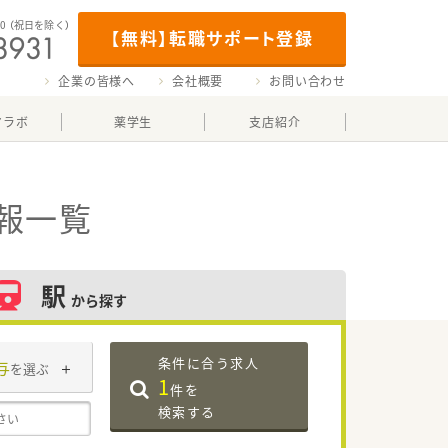
00
（祝日を除く）
【無料】転職サポート登録
企業の皆様へ
会社概要
お問い合わせ
マラボ
薬学生
支店紹介
報一覧
駅
から探す
条件に合う求人
与
を選ぶ
1
件を
検索する