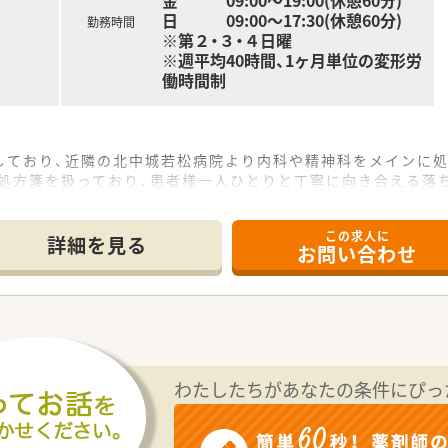
金 09:00～19:00(休憩60分)
日 09:00～17:30(休憩60分)
勤務時間
※第２・３・４日曜
※週平均40時間、1ヶ月単位の変形労
働時間制
しており、近隣の北中城若松病院より内科や精神科をメインに処
枚の処方箋を扱っており、患者様一人ひとりと丁寧に向き合える落
体制ですが、地域に根ざした医療を提供し、信頼されるパート
この求人に
て】 ■欠員補充に伴う管理薬剤師の急募であり、これまでの
詳細を見る
お問い合わせ
談が可能で、やる気があり今後薬剤師としてどう歩みたいかの考
く、現場で新しいアイデアを出しながら活気ある職場を作れる能
を展開する安定企業であり、創業時より医療モール型出店による
実施されており、調剤薬局経営のほか介護事業や自社農園など多
わたしたちがあなたの条件にぴっ
して自社栽培作物のOTC化を行うなど、先進的でユニークな事業