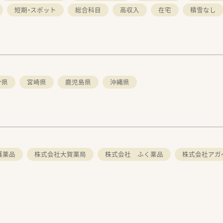
短期・スポット
総合科目
高収入
在宅
積雪なし
分県
宮崎県
鹿児島県
沖縄県
護薬品
株式会社大賀薬局
株式会社 ふく薬品
株式会社アガ