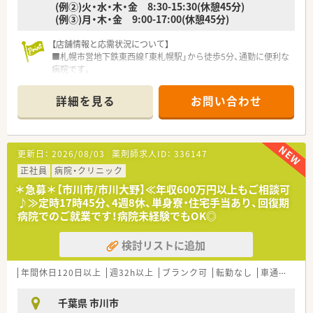
(例②)火・水・木・金 8:30-15:30(休憩45分)
(例③)月・木・金 9:00-17:00(休憩45分)
【店舗情報と応需状況について】
■札幌市営地下鉄東西線「東札幌駅」から徒歩5分、通勤に便利な
病院です。
■がん医療から終末期医療まで幅広く対応しており、専門性の高
い業務に関われます。
詳細を見る
お問い合わせ
■薬剤師は常勤12名体制で、チーム医療の一員として患者様の
ケアにあたっています。
【やりがい/おすすめポイント】
更新日：
2026/08/03
薬剤師求人ID：
336147
■がん医療の最前線で、患者様の治療やケアに貢献できるやりが
いのある仕事です。
正社員
病院・クリニック
■病院未経験でも安心してスタートでき、薬剤師としてのスキル
＊急募＊【市川市/市川大野】≪年収600万円以上もご相談可
アップを目指せます。
♪≫定時17時45分、4週8休、単身寮・住宅手当あり、回復期
■土日祝休みで残業も少ないため、仕事と私生活のバランスを取
病院でのご就業です！病院未経験でもOK◎
りながら働けます。
検討リストに追加
【求人ポイント】
■土日祝日はお休み☆
■病院経験は不問！OJTによる丁寧な指導があるため、調剤薬局
年間休日120日以上
週32h以上
ブランク可
転勤なし
車通勤可
高
の経験のみの方も安心してスタートできます♪
■院内 託児所完備しています！小さなお子様がいらっしゃる方
千葉県 市川市
でも安心して仕事と子育てを両立できる環境です☆