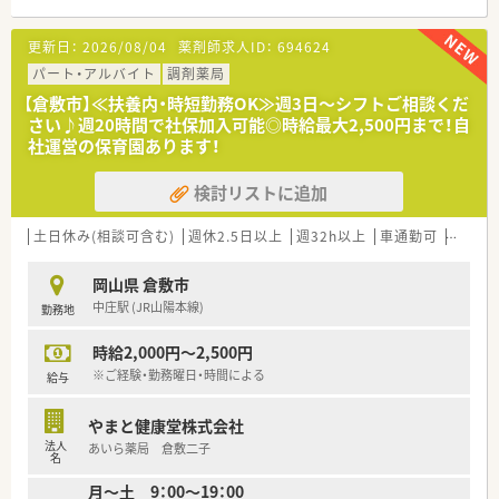
■お車通勤が難しい方でも「近鉄奈良駅」「JR奈良駅」より職員専
用のマイクロバスが運航しています。
更新日：
2026/08/04
薬剤師求人ID：
694624
■ベテランで気さくな女性の薬剤部長様を中心に業務を行って
おり、職場内の雰囲気も◎です。
パート・アルバイト
調剤薬局
■院内には職員用の食堂もございますので、リーズナブルな価格
【倉敷市】≪扶養内・時短勤務OK≫週3日～シフトご相談くだ
で昼食も取っていただけます。
さい♪週20時間で社保加入可能◎時給最大2,500円まで！自
社運営の保育園あります！
＜福利厚生充実＞
■産休育休の取得は勿論、子育てにも理解のある職場環境です。
検討リストに追加
■24時間対応可能な院内保育もございますので、子育てとお仕
事の両立も可能です。
土日休み(相談可含む)
週休2.5日以上
週32h以上
車通勤可
高時給(
岡山県 倉敷市
中庄駅 (JR山陽本線)
勤務地
時給2,000円～2,500円
※ご経験・勤務曜日・時間による
給与
やまと健康堂株式会社
法人
あいら薬局 倉敷二子
名
月～土 9：00～19：00