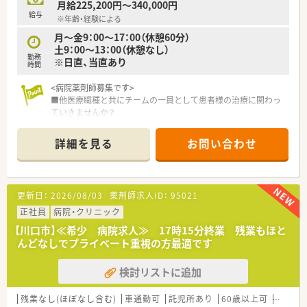
月給225,200円～340,000円
給与
※年齢・経験による
月～金9：00～17：00（休憩60分）
土9：00～13：00（休憩なし）
勤務
※日直、当直あり
時間
<病院薬剤師募集です>
■他医療職種と共にチームの一員として患者様の治療に関わっ
ていきませんか？
薬剤師在籍20名以上の急性期病院です。
総合科目にふれバリバリと働くことができるので、スキルアッ
詳細を見る
お問い合わせ
プに最適です！
■病棟業務はもちろん、抗癌剤無菌調製業務、高カロリー輸液混
注業務、DI業務、臨床治験管理業務、TDM業務など多岐業務に携
わることができます。
更新日：
2026/08/03
薬剤師求人ID：
95021
■勉強会や学術大会参加もあり、切磋琢磨しながら薬剤師として
成長することができます。
正社員
病院・クリニック
■若年層から幅広い年齢層が活躍されています。新卒の方や第
【川口市】≪希少 病院求人≫ 17時15分終業 残業もほと
二新卒の方のキャリアスタートにもオススメです。
んどなしでプライベート重視の方最適です
■外来は100％院外処方となっており院内での業務に集中して
取り組むことのできる環境です。
検討リストに追加
■オーダリングシステム、電子カルテ導入済みで業務も安心でス
ムーズです。
残業なし(ほぼなし含む)
車通勤可
託児所あり
60歳以上可
教育制