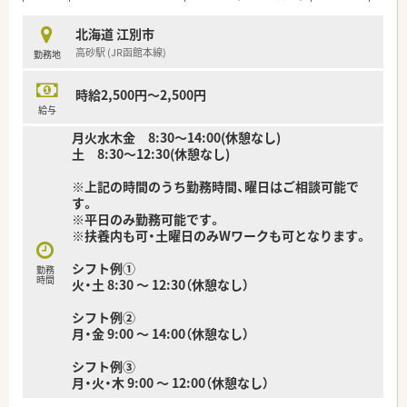
ません。
■院内託児所も完備していますので、小さいお子様がいる方も安
北海道 江別市
心してご勤務いただけます。
高砂駅 (JR函館本線)
勤務地
■職員駐車場は無料でご利用いただけます。
■病院経験は不問です。長く一か所で働きたい方におすすめの
環境です。
時給2,500円～2,500円
給与
月火水木金 8:30～14:00(休憩なし)
土 8:30～12:30(休憩なし)
※上記の時間のうち勤務時間、曜日はご相談可能で
す。
※平日のみ勤務可能です。
※扶養内も可・土曜日のみWワークも可となります。
シフト例①
勤務
時間
火・土 8:30 ～ 12:30（休憩なし）
シフト例②
月・金 9:00 ～ 14:00（休憩なし）
シフト例③
月・火・木 9:00 ～ 12:00（休憩なし）