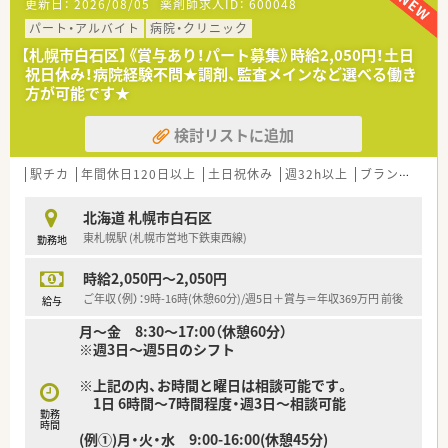
更新日：
2026/08/05
薬剤師求人ID：
600048
■薬剤科は薬剤師の体制は常勤20名、非常勤2名で、男女比は
1:1、平均年齢30代半ばといった人員構成となっています。
パート・アルバイト
病院・クリニック
■外来は院外処方で門前の調剤薬局でとなっており、入院患者様
【札幌市白石区】《賞与あり！パート募集》時給2,050円！土日
に集中できる環境です。
祝日休み！病院経験不問★調剤、監査メインなど選べる働き
■様々な部署の方と声をかけながら連携を取っており、活気のあ
方が可能です★
る院内となっています。
検討リストに追加
＜こんな医療法人です＞
■病院、特別養護老人ホーム、介護老人保健施設、グループホー
ム、サービス付き高齢者向け住宅等、幅広く運営をしている法人
駅チカ
年間休日120日以上
土日祝休み
週32h以上
ブランク可
です。
■服薬指導のみならず、感染制御、がん化学療法、栄養管理、緩
北海道 札幌市白石区
和、褥瘡など様々な業務に携わることができます。
東札幌駅 (札幌市営地下鉄東西線)
勤務地
■住宅手当も充実しており、月24,000円を上限に家賃の半額を
手当として負担致していただける制度がございます。
時給2,050円～2,050円
■院内に託児所も完備しており、月20,000円でご利用いただけ
るため、育児中の薬剤師の方も安心してお勤めしていただけま
ご年収（例）：9時-16時(休憩60分)/週5日＋賞与＝年収369万円 前後
給与
す。
月～金 8:30～17:00（休憩60分）
※週3日～週5日のシフト
＜こんな方にオススメ！＞
■急性期病院のチーム医療の中で患者様と向き合いたい方
※上記の内、お時間と曜日は相談可能です。
■離島応援なども行っており、過疎地域の医療にご興味がおあり
1日 6時間～7時間程度・週3日～相談可能
の方
勤務
■キレイで広く明るい院内で気持ちよくお仕事したい方
時間
(例①)月・火・水 9:00-16:00(休憩45分)