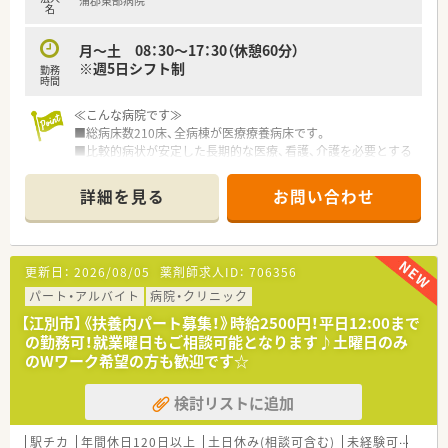
蒲郡東部病院
名
月～土 08：30～17：30（休憩60分）
※週5日シフト制
勤務
時間
≪こんな病院です≫
■総病床数210床、全病棟が医療療養病床です。
■比較的病状が安定した長期的な医療、看護、介護を必要とする
患者様を受け入れています。
■リハビリテーション、生活支援を充実させることでごご自宅へ
詳細を見る
お問い合わせ
の復帰を支援する病院です。
■近隣の市民病院や介護施設との連携により地域包括ケアシス
テムの実現を目指しています。
■眼下に三河湾を望む風光明媚な環境です。
更新日：
2026/08/05
薬剤師求人ID：
706356
≪業務内容≫
パート・アルバイト
病院・クリニック
■入院患者様の調剤、監査、服薬指導
【江別市】《扶養内パート募集！》時給2500円！平日12:00まで
■医薬品管理、医薬品情報管理
の勤務可！就業曜日もご相談可能となります♪土曜日のみ
■各種委員会
のWワーク希望の方も歓迎です☆
≪おすすめポイント≫
検討リストに追加
■年間休日123日です。有給休暇も取得しやすく、ワークライフ
バランスの取りやすい職場環境です。
■週5日勤務、8時30分～17時30分までの勤務です。残業もあり
駅チカ
年間休日120日以上
土日休み(相談可含む)
未経験可
ブラ