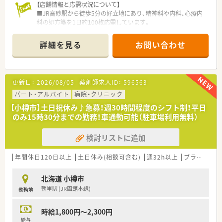
【店舗情報と応需状況について】
■JR高砂駅から徒歩5分の好立地にあり、精神科や内科、心療内
科の処方箋を1日約100枚応需しています。
■234床の病棟と外来の両方に対応しており、薬剤師は常勤2名
と非常勤3名、調剤助手3名の体制で運営されています。
詳細を見る
お問い合わせ
■2012年に開設された清潔な環境で、1,000品目以上の医薬品を
揃え、最新の調剤機器や監査システムを完備しています。
【こんな職場環境です】
更新日：
2026/08/05
薬剤師求人ID：
596563
■薬剤師は常勤2名パート2名体制その他調剤助手3名が在籍し
ています。
パート・アルバイト
病院・クリニック
■総合病院や、大手調剤薬局にも引けを取らない調剤システムや
【小樽市】土日祝休み♪急募！週30時間程度のシフト制！平日
機器が完備された環境で安全な調剤体制です♪
のみ15時30分までの勤務！車通勤可能（駐車場利用無料）
■院内託児所の利用が可能（定員30名）
■有休消化率100％！子育てにも理解ある職場環境です。）
検討リストに追加
【こんな方におススメ】
■臨床経験が少なく不安な方
年間休日120日以上
土日休み(相談可含む)
週32h以上
ブランク可
※システムも充実していますので安心です。
■地域活動にも興味がある方
北海道 小樽市
■やりがいをもって働きたい方
朝里駅 (JR函館本線)
勤務地
■職場環境にお悩みだった方
職場見学も積極的に行っていますので、まずは院内を見てみたい
時給1,800円～2,300円
という方も歓迎！先ずはご相談下さい！
給与