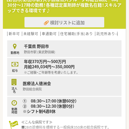
≪こんな病院です≫
30分～17時の勤務！各種認定薬剤師が複数名在籍！スキルア
■最寄駅は南海本線の尾崎駅。駅から徒歩3分と通勤便利な立地
ップできる環境です♪
です。
■総病床数185床はHCU7床、急性期一般病床136床と、回復期リ
検討リストに追加
ハビリテーション病棟を42床となっています。
■二次救急病院として24時間の救急体制を整えています。
■電子カルテシステム、調剤注射支援システム、病棟業務支援シ
新卒可
未経験可
車通勤可
住宅補助(手当)あり
託児所あり
認定
ステム等が導入されており医療のＤＸ化にも積極的に取り組ん
でいる病院です。
千葉県 野田市
■ICT・ASTチーム、NST・褥瘡チーム、緩和ケアチームなど他職種
野田市駅 (東武野田線)
勤務地
と連携したチーム医療を積極的に行っています。
年収370万円～500万円
≪業務内容≫
月給249,034円～350,000円
・内用薬、外用薬の調剤、監査
給与
※ご経験・ご年齢等を考慮いたします。
・注射（抗がん剤、ＴＰＮ混注あり）
・製剤業務
医療法人徳洲会
・病棟業務
法人
野田総合病院
・薬物血中濃度モニタリング（TDM）
名
・医師への処方提案
・治験業務
① 08:30～17:00（休憩60分）
・薬学生実習受け入れ
② 08:30～12:30（休憩0分）
勤務
※シフト制4週8休
時間
≪病院概要≫
≪こんな病院です≫
◆病床数
■28の診療科を標榜する一般病床350床の総合病院です。