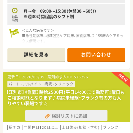
月～金 09:00～15:30（休憩30～60分）
※週30時間程度のシフト制
勤務
時間
＜こんな病院です＞
■急性期病床、地域包括ケア病床、療養病床、計155床のケアミッ
クス病院です。
■近隣には同グループの介護施設の運営も行っています。
■同院は大手医療介護グループの病院であるため研修や他病院
詳細を見る
お問い合わせ
との交流なども行える環境となっております。
＜働きやすい環境です＞
■オンオフしっかり切り替えてお仕事とご家庭を両立できます！
更新日：
2026/08/05
薬剤師求人ID：
526296
■定着率も良く長く働きやすい職場です！
■託児所の利用も可能です！
パート・アルバイト
病院・クリニック
■マイカー通勤ＯＫ！駐車場無料で利用できます！
【江別市】《急募》時給2500円！平日14:00まで勤務可！曜日も
■ＪＲ通勤の方は朝は最寄駅からの送迎バス（無料）が利用可能
ご相談可能となります♪病院未経験・ブランク有の方も入
です。
りやすい職場です☆
検討リストに追加
駅チカ
年間休日120日以上
土日休み(相談可含む)
ブランク可
残業