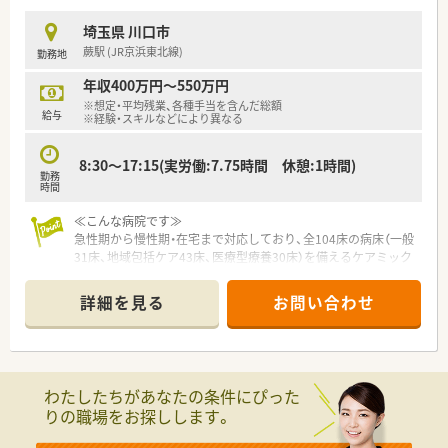
<休暇・手当が充実>
■福利厚生◎住宅手当、扶養手当、医療費減免制度等で職員をサ
埼玉県 川口市
ポートします。
蕨駅 (JR京浜東北線)
勤務地
■休日がたっぷり♪年間15日取得の指定休や毎年必ず1週間以
上取得の連続休暇制度、他にも休日がしっかりありプライベート
年収400万円～550万円
の時間も充実できます。
※想定・平均残業、各種手当を含んだ総額
給与
※経験・スキルなどにより異なる
<こんな病院です>
■函館市に1930年開設！創立90年を超える歴史ある病院です。
8:30～17:15(実労働:7.75時間 休憩:1時間)
地域の基幹病院として急性期医療を中心に小児・周産期医療、
勤務
救急医療に力を入れると共に、北海道がん診療連携指定病院とし
時間
てがん医療にも注力しています。
■患者さまの権利を尊重し、皆さまに安心・安全なチーム医療を
≪こんな病院です≫
提供することを基本方針としています。
急性期から慢性期・在宅まで対応しており、全104床の病床（一般
地域医療機関や行政と連携しながら、職員が安心して働ける職
31床、地域包括ケア43床、医療型療養30床）を備えるケアミック
場環境づくりと人材育成に力を入れています。
ス型病院です。
■託児所完備＆産育休実績あり！子育て世代も安心して勤務でき
急な病気の治療（急性期）から、状態維持・リハビリによる在宅復
詳細を見る
お問い合わせ
ます。
帰支援（地域包括ケア）、長期的療養（療養）まで、患者様の病状に
■市内中心部、市電沿線＆最寄駅目の前の好立地です。マイカー
合わせた切れ目のない医療を提供しています。
通勤もＯＫ♪
在宅医療も充実しており、訪問診療や訪問看護も行っており、退
院後も住み慣れた地域・自宅で生活できるようサポートしていま
す。
わたしたちがあなたの条件にぴった
また、2次救急指定病院として急患の24時間診療に対応してお
りの職場をお探しします。
り、地域の救急医療の一角を担っています。