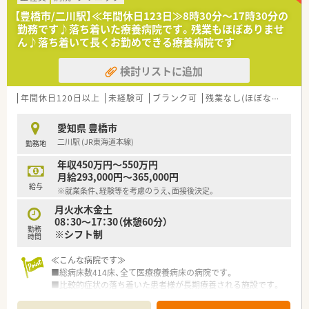
【豊橋市/二川駅】≪年間休日123日≫8時30分～17時30分の
【募集背景と求める人物像について】
勤務です♪落ち着いた療養病院です。残業もほぼありませ
■現在活躍中の管理薬剤師が定年を迎えるため、業務を引き継ぎ
ん♪落ち着いて長くお勤めできる療養病院です
次世代を担う管理薬剤師候補の方を急募しています。
■調剤経験やスキルをしっかりと活かし、地域の患者様に寄り添
検討リストに追加
った丁寧な服薬指導などの対応ができる方を歓迎します。
■チームワークを大切にし、多職種と密に連携しながら在宅業務
などにも意欲的に取り組んでいただける方を求めます。
年間休日120日以上
未経験可
ブランク可
残業なし(ほぼなし含む)
【法人特徴について】
愛知県 豊橋市
■医療や介護、保育など5つの組織からなる大規模グループで、
二川駅 (JR東海道本線)
勤務地
地域の生活を包括的に支える地域密着型の法人です。
■病院や高齢者施設、保育園など多角的に事業を展開しており、
年収450万円～550万円
非常に安定した経営基盤が大きな強みとなっています。
月給293,000円～365,000円
■職員の成長を大切にする風土が根付いており、互いに切磋琢磨
給与
※就業条件、経験等を考慮のうえ、面接後決定。
しながらスキルアップを目指すことができる環境です。
月火水木金土
08：30～17：30（休憩60分）
勤務
※シフト制
時間
≪こんな病院です≫
■総病床数414床、全て医療療養病床の病院です。
■比較的症状の落ち着いた患者様が長期療養される施設です。
■外来も内科系を中心に診療を行っています。外来は院外処方