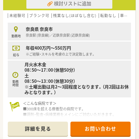
検討リストに追加
未経験可
ブランク可
残業なし(ほぼなし含む)
転勤なし
車通勤可
奈良県 奈良市
奈良駅 (奈良線)／近鉄奈良駅 (近鉄奈良線)
勤務地
年収400万円～550万円
※ご経験・スキルを考慮の上で決定致します。
給与
月火水木金
08：50～17：00（休憩50分）
土
08：50～13：00（休憩30分）
勤務
時間
※土曜出勤は月2～3回程度となります。（月2回はお休
みとなります。）
＜こんな病院です＞
■300床を超える療養型の病院です。
■調剤・監査・病棟業務をメインにご対応いただきます。
■外来は基本的には院外処方のため入院調剤に専念いただけま
す。
詳細を見る
お問い合わせ
■最寄り駅の「近鉄奈良駅」「JR奈良駅」から少し距離がございま
すので、職員駐車場も完備しており、マイカー通勤も可能です。