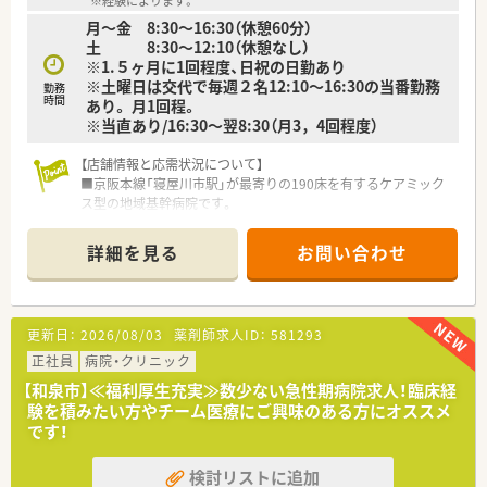
※経験によります。
■正社員として安定した雇用形態で勤務でき、年1回の昇給制度
月～金 8:30～16:30（休憩60分）
や退職金制度なども完備されているため長期的なキャリア形成
土 8:30～12:10（休憩なし）
が可能です。
※1.５ヶ月に1回程度、日祝の日勤あり
■住宅手当や資格手当、家族手当などの諸手当が充実しており、
※土曜日は交代で毎週２名12:10～16:30の当番勤務
生活背景に応じた手厚いサポートを受けながら勤務を継続いた
勤務
時間
あり。 月1回程。
だけます。
※当直あり/16:30～翌8:30（月3，4回程度）
【勤務実態について】
■勤務時間は平日の08時45分から17時までとなっており、残業
【店舗情報と応需状況について】
がほとんど発生しないため早めの終業でプライベートを大切に
■京阪本線「寝屋川市駅」が最寄りの190床を有するケアミック
できます。
ス型の地域基幹病院です。
■土曜日は隔週での勤務となりますが、早番や遅番などの複雑な
■駅からはシャトルバスが運行されており、マイカーでの通勤も
シフトが少なく、規則正しい生活リズムを維持しやすいのが大き
可能でアクセスは非常に便利です。
詳細を見る
お問い合わせ
な魅力です。
■薬剤師は常勤12名、非常勤2名が在籍しており、手厚い人員体
■有給休暇は初年度から10日付与され、夏期休暇や年末年始休
制で業務に取り組めます。
暇も交代制で取得できるためオンとオフの切り替えがしっかり
行えます。
【法人特徴について】
更新日：
2026/08/03
薬剤師求人ID：
581293
■地域の中核を担う基幹病院として、大学病院レベルの専門性と
丁寧なサポートを両立しています。
正社員
病院・クリニック
■法人内で健診、急性期医療、在宅、介護までを一体とする統合
【和泉市】≪福利厚生充実≫数少ない急性期病院求人！臨床経
ヘルスケアネットワークを構築します。
験を積みたい方やチーム医療にご興味のある方にオススメ
■急性期治療から緩和ケアまで、地域のあらゆる医療ニーズに応
です！
える体制を整えています。
検討リストに追加
【求人情報について】