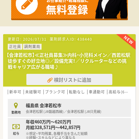
〇おすすめポイント〇
■100床程の病院のため、入院患者さんとしっかり向き合う事が
出来ます。ドクターやナースとの距離が近く、チーム医療に携わ
る事ができます。
■有休消化率は95％！しっかりとお休みが取れる風土がありま
す。
更新日：
2026/07/31
薬剤師求人ID：
438440
■車通勤、バイク通勤どちらも選べます。
正社員
調剤薬局
【会津若松市】≪正社員募集≫内科・小児科メイン／西若松駅
徒歩すぐの好立地◎／設備充実！／リクルーターなどの挑
戦キャリア広がる職場♪
検討リストに追加
新卒可
未経験可
ブランク可
転勤なし
車通勤可
高給与(600万円以上)
福島県 会津若松市
会津若松駅 (JR磐越西線)／会津若松駅 (JR只見線)
勤務地
年収460万円～620万円
月給328,571円～442,857円
給与
※想定・平均残業、各種手当を含んだ総額
※経験・スキルなどにより異なる