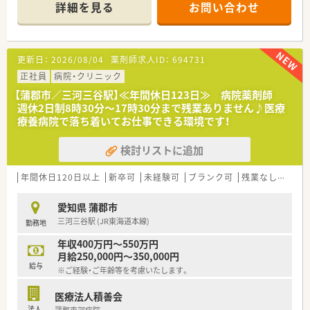
で対応しています。
詳細を見る
お問い合わせ
■院内保育施設を完備しており、女性も働きやすい病院です。
■職員駐車場は無料で利用できます。
≪業務内容≫
更新日：
2026/08/04
薬剤師求人ID：
694731
■入院患者様の調剤、監査、服薬指導 ※外来は院外処方
■医薬品管理、医薬品情報管理
正社員
病院・クリニック
■持参薬鑑別
【蒲郡市／三河三谷駅】≪年間休日123日≫ 病院薬剤師
■各種委員会業務
週休2日制8時30分～17時30分まで残業ありません♪医療
療養病院で落ち着いてお仕事できる環境です！
≪働きやすい職場環境です≫
■日勤は08:30～17:30、残業はほとんどありません。
検討リストに追加
■託児施設がありますので子育て中のママさんも働きやすい環
境です。
■面接前に施設見学のみも可能！いきなり面接は不安・・という方
年間休日120日以上
新卒可
未経験可
ブランク可
残業なし(ほぼなし含む)
はお気軽にお問合せください。
愛知県 蒲郡市
三河三谷駅 (JR東海道本線)
勤務地
年収400万円～550万円
月給250,000円～350,000円
給与
※ご経験・ご年齢等を考慮いたします。
医療法人積善会
法人