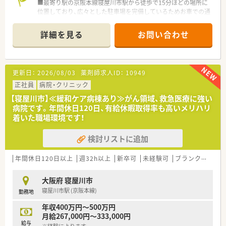
■最寄り駅の京阪本線寝屋川市駅から徒歩で15分ほどの場所に
位置しており、広々とした駐車場を完備しているためお車での通
勤も非常に便利です。
■診療科目は脳外科や整形外科など10科目以上と多岐にわた
詳細を見る
お問い合わせ
り、総病床数189床を備えるケアミックス型の病院として地域医
療を支えています。
■常勤薬剤師2名とパート薬剤師4名が在籍し、助手2名を含む複
数体制を整えることで一人ひとりの業務負担を軽減し安心して
更新日：
2026/08/03
薬剤師求人ID：
10949
働ける環境です。
正社員
病院・クリニック
【法人特徴について】
【寝屋川市】≪緩和ケア病棟あり≫がん領域、救急医療に強い
■1985年の開設以来から地域密着型の医療を提供し続けてお
病院です。年間休日120日、有給休暇取得率も高いメリハリ
り、断らない救急を掲げて365日24時間体制で救急患者を受け入
着いた職場環境です！
れています。
■急性期医療から回復期リハビリ、地域包括ケアまで幅広い機能
検討リストに追加
を持ち、社会医療法人として地域完結型の医療体制を構築してい
るのが特徴です。
■近年は在宅医療分野にも積極的に注力しており、グループ内で
年間休日120日以上
週32h以上
新卒可
未経験可
ブランク可
転
訪問診療や居宅介護支援事業所を運営し退院後の生活もサポー
トしています。
大阪府 寝屋川市
寝屋川市駅 (京阪本線)
勤務地
【求人情報について】
■想定年収は450万円から500万円となっており、病院薬剤師と
年収400万円～500万円
してのこれまでの経験やスキルを適正に考慮した上で決定され
月給267,000円～333,000円
ます。
給与