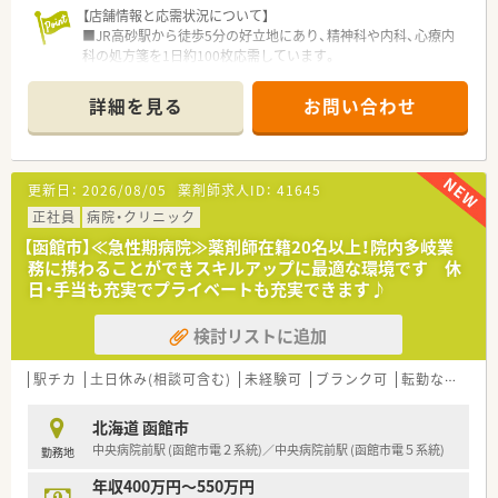
【店舗情報と応需状況について】
■JR高砂駅から徒歩5分の好立地にあり、精神科や内科、心療内
科の処方箋を1日約100枚応需しています。
■234床の病棟と外来の両方に対応しており、薬剤師は常勤2名
と非常勤3名、調剤助手3名の体制で運営されています。
詳細を見る
お問い合わせ
■2012年に開設された清潔な環境で、1,000品目以上の医薬品を
揃え、最新の調剤機器や監査システムを完備しています。
【こんな職場環境です】
更新日：
2026/08/05
薬剤師求人ID：
41645
■薬剤師は常勤2名パート2名体制その他調剤助手3名が在籍し
ています。
正社員
病院・クリニック
■総合病院や、大手調剤薬局にも引けを取らない調剤システムや
【函館市】≪急性期病院≫薬剤師在籍20名以上！院内多岐業
機器が完備された環境で安全な調剤体制です♪
務に携わることができスキルアップに最適な環境です 休
■院内託児所の利用が可能（定員30名）
日・手当も充実でプライベートも充実できます♪
■有休消化率100％！子育てにも理解ある職場環境です。）
検討リストに追加
【こんな方におススメ】
■臨床経験が少なく不安な方
※システムも充実していますので安心です。
駅チカ
土日休み(相談可含む)
未経験可
ブランク可
転勤なし
車
■地域活動にも興味がある方
■やりがいをもって働きたい方
北海道 函館市
■職場環境にお悩みだった方
中央病院前駅 (函館市電２系統)／中央病院前駅 (函館市電５系統)
勤務地
職場見学も積極的に行っていますので、まずは院内を見てみたい
年収400万円～550万円
という方も歓迎！先ずはご相談下さい！