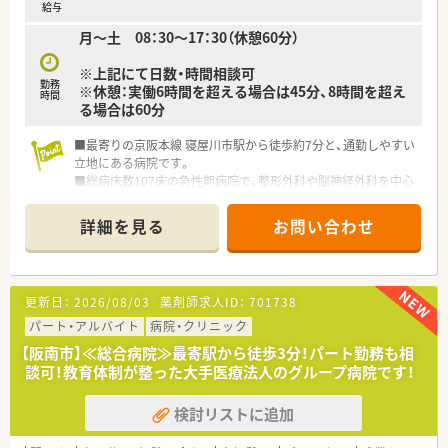
給与
月～土 08：30～17：30（休憩60分）
※上記にて日数・時間相談可
勤務
※休憩：実働6時間を超える場合は45分、8時間を超え
時間
る場合は60分
■最寄りの京阪本線 寝屋川市駅から徒歩約7分と、通勤しやすい
立地にある病院です。
■総病床数107床の急性期病院で、整形外科や脳神経外科を中心
に地域医療を支えています。
■薬剤師は常勤3名、パート2名、調剤助手1名が在籍し、チームで
詳細を見る
お問い合わせ
協力して業務にあたります。
■1974年の開業以来、救急医療を核として地域住民の健康を長
年支えてきた病院です。
■整形外科と脳神経外科を二本柱とし、交通外傷医療の分野で重
更新日：
2026/08/03
薬剤師求人ID：
701738
要な役割を担っています。
■介護支援ステーションも運営しており、急性期から在宅まで切
パート・アルバイト
病院・クリニック
れ目のない医療を提供しています。
【阪南市】≪総合病院≫最寄駅から徒歩3分！パート勤務も相
談可！教育体制が整った大手医療法人のグループ病院です！
検討リストに追加