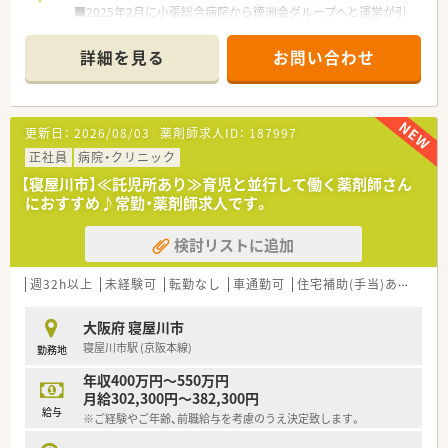
総病床数:185床
■2025年2月に小張総合病院から徳洲会グループへと運営が引
（一般病床136床、HCU7床、回復期リハ42床）
き継がれました。
■二次救急指定病院として、野田市周辺の急性期医療を支える重
詳細を見る
お問い合わせ
◆診療科目
要な拠点となっています。
呼吸器科, 循環器科, 消化器科, 外科, 整形外科, 脳外科, 小児科, 皮
■千葉県がん診療連携協力病院に指定されておりがん領域も専
膚科, 形成外科, 泌尿器科, 婦人科, 眼科, 耳鼻科,糖尿病内科,脳血
門的な治療を多く行っています。
管内科,腫瘍外科,リハビリテーション科,放射線科,病理診断科,急
■認定薬剤師の取得実績も多数あり、グループメリットを生かし
更新日：
2026/08/03
薬剤師求人ID：
187997
病救急科,麻酔科,歯科口腔外科
た教育体制でスキルアップが可能です。
正社員
病院・クリニック
≪業務内容≫
【寝屋川市】≪託児所あり≫育児と並行して働く薬剤師さん
■調剤業務（入院患者様中心）
におすすめ♪常勤・薬剤師求人です。
■病棟薬剤業務、薬剤管理指導業務
■注射無菌調整業務（抗がん剤、TPN）
検討リストに追加
■医薬品情報管理業務
■院内ラウンド（NST、緩和ケア、がん化学療法指導、AST、ICT、
褥瘡、等）
週32h以上
未経験可
転勤なし
車通勤可
住宅補助(手当)あり
託
■入退院支援などのチーム医療への参加
大阪府 寝屋川市
≪おすすめポイント≫
寝屋川市駅 (京阪本線)
勤務地
■職員本人とその家族を補償する医療費還付制度など福利厚生
が充実しています。
年収400万円～550万円
■新人教育は個々人に合わせた教育スケジュールを作成し、教育
月給302,300円～382,300円
を行っています。
給与
※ご経験やご年齢、前職給与を考慮のうえ決定致します。
■各種認定薬剤師の取得や学会発表にも取り組んでいます。
■院内託児所も完備しており、子育てとの両立も図れる環境で