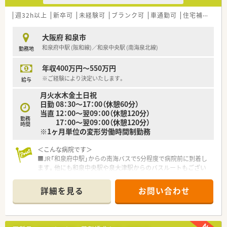
■ご経験やスキルに応じて年収400万円から500万円で、賞与は
年2回しっかりと支給されます。
週32h以上
新卒可
未経験可
ブランク可
車通勤可
住宅補助(手当)あり
■住宅手当や家族手当、精勤手当など、日々の生活を支える各種
手当が非常に充実しています。
大阪府 和泉市
■夜勤手当は1回あたり12,200円から24,200円と手厚く、頑張り
和泉府中駅 (阪和線)／和泉中央駅 (南海泉北線)
勤務地
が収入に反映されます。
年収400万円～550万円
※ご経験により決定いたします。
給与
月火水木金土日祝
日勤 08：30～17：00（休憩60分）
当直 12：00～翌09：00（休憩120分）
勤務
17：00～翌09：00（休憩120分）
時間
※1ヶ月単位の変形労働時間制勤務
＜こんな病院です＞
■JR「和泉府中駅」からの南海バスで5分程度で病院前に到着し
ます。他にも和泉中央駅や泉大津駅からのバスルートもござい
ます。
マイカー通勤も可能です。
詳細を見る
お問い合わせ
■一般約300床の病院となっており、当地域の急性期医療を支え
ており、地域医療支援病院に認定されています。
■2018年に新築移転が完了しており、地上8階建ての新しくキレ
イで明るい院内となっています。