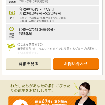
市川大野駅 (JR武蔵野線)
勤務地
■主な業務は調剤や監査、注射薬の払い出し、持参薬の鑑別など
で、病棟業務はないため調剤業務に集中して取り組めます♪
年収409万円～632万円
月給341,049円～527,349円
給与
※想定・平均残業・各種手当を含んだ総額
※経験・年齢により考慮します
8：45～17：45（休憩60分）
4週8休制
勤務
時間
〇こんな病院です〇
■東京東部・市川市エリアをメインに展開するグループが運営し
ている病院です。
…2019年4月に市川市から民営化され、現在のグループに運営が
切り替わりました。
詳細を見る
お問い合わせ
■病床数は約100床、回復期リハビリテーション病院です。
■電子カルテ、全自動錠剤分包機が導入されています。
■福利厚生が充実！…単身寮、住宅手当/医療補助制度あり
〇業務内容〇
わたしたちがあなたの条件にぴった
■回復期病院でのご就業です。
りの職場をお探しします。
…調剤、注射調剤、麻薬管理、服薬指導、等
（内用・外用処方せん：1,300枚～1,400枚/月、注射処方せん：100
～200枚/月）
■カンファレンスの参加で、患者様の治療に貢献できます。