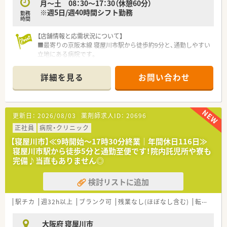
月～土 08：30～17：30（休憩60分）
す。
※週5日/週40時間シフト勤務
勤務
時間
【店舗情報と応需状況について】
■最寄りの京阪本線 寝屋川市駅から徒歩約9分と、通勤しやすい
立地にある病院です。
■総病床数107床の急性期病院で、整形外科や脳神経外科を中心
に地域医療を支えています。
詳細を見る
お問い合わせ
■薬剤師は常勤3名、パート2名、調剤助手1名が在籍し、チームで
協力して業務にあたります。
【法人特徴について】
更新日：
2026/08/03
薬剤師求人ID：
20696
■1974年の開業以来、救急医療を核として地域住民の健康を長
年支えてきた病院です。
正社員
病院・クリニック
■整形外科と脳神経外科を二本柱とし、交通外傷医療の分野で重
【寝屋川市】≪9時開始～17時30分終業｜年間休日116日≫
要な役割を担っています。
寝屋川市駅から徒歩5分と通勤至便です！院内託児所や寮も
■介護支援ステーションも運営しており、急性期から在宅まで切
完備♪当直もありません◎
れ目のない医療を提供しています。
検討リストに追加
【求人情報について】
■これまでのご経験や前職給与を考慮し、年収400万円から550
万円をご提示します。
駅チカ
週32h以上
ブランク可
残業なし(ほぼなし含む)
転勤なし
■月5万円の資格手当をはじめ、住宅手当や家族手当など各種手
当が充実しています。
大阪府 寝屋川市