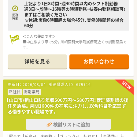
上記より1日8時間・週40時間以内のシフト制勤務
週3日～/9時～16時等の時短勤務・扶養内勤務相談可！
まずはご相談ください
勤務
時間
※休憩:実働6時間超の場合45分、実働8時間超の場合
60分
＜こんな薬局です＞
■中庄駅より車で5分。川崎医科大学附属病院近くの調剤薬局で
す。
■既存の調剤薬局が法人を新たにし新規開局されます。備品の
選定など新規開局に携わることのできるやりがいある環境で
詳細を見る
お問い合わせ
す。
■多角的に事業展開する法人が運営しており経営も安定、自社運
営の保育園で子育て中の方のサポートをするなど働きやすい環
境を整えています。
更新日：
2026/08/04
薬剤師求人ID：
679716
■勤務薬剤師の場合調剤経験のある方、管理薬剤師の場合管理経
験のある方を募集しています。
正社員
調剤薬局
■基本的に11月からの募集、勤務開始の前倒しは要相談です。
【山口市/新山口駅】年収500万円～580万円！管理薬剤師の後
任を急募。月間1600件の在宅に注力し、総合科目を応需す
＜業務内容＞
る働きやすい職場です。
■処方箋による調剤業務、服薬指導、薬剤情報の提供、施設在宅
など。外来と在宅を両立したハイブリッド型薬局を目指してい
検討リストに追加
ます。
＜研修制度＞
駅チカ
新卒可
未経験可
ブランク可
転勤なし
車通勤可
託児所