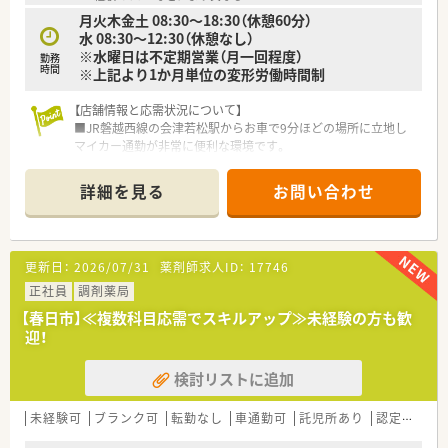
月火木金土 08:30～18:30（休憩60分）
水 08:30～12:30（休憩なし）
※水曜日は不定期営業（月一回程度）
勤務
時間
※上記より1か月単位の変形労働時間制
【店舗情報と応需状況について】
■JR磐越西線の会津若松駅からお車で9分ほどの場所に立地し
マイカー通勤が非常に便利な環境です。
■主な応需科目は内科と小児科で月間1,500枚ほどの処方箋を受
け付けており在宅業務も行います。
詳細を見る
お問い合わせ
■薬剤師は常勤3名とパート1名が在籍し事務員4〜5名とともに
常時2〜3名体制で業務を行います。
【想定されるキャリアイメージ】
更新日：
2026/07/31
薬剤師求人ID：
17746
■小児科や内科の調剤ノウハウをマスターし質の高い対人業務
をこなせる薬剤師へと着実に成長できます。
正社員
調剤薬局
■経験を積んだ後は管理薬剤師やエリアマネージャー、各種専門
【春日市】≪複数科目応需でスキルアップ≫未経験の方も歓
スペシャリストとしての道を目指せます。
迎！
■リクルーターとして採用イベントへの登壇や新卒採用の企画
運営に携わるなど多彩な活躍が可能です。
検討リストに追加
【やりがい/おすすめポイント】
■個人の「やりたい」という自発的な意思を尊重し店舗運営や採
未経験可
ブランク可
転勤なし
車通勤可
託児所あり
認定薬剤師取得支援あり
用活動などで個性を活かせる環境です。