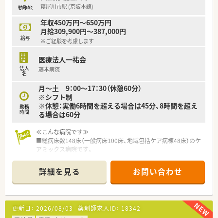
■年間休日は115日で、夏季・年末年始休暇に加えて誕生日休暇
寝屋川市駅 (京阪本線)
勤務地
も取得することが可能です。
年収450万円～650万円
月給309,900円～387,000円
給与
※ご経験を考慮します
医療法人一祐会
法人
藤本病院
名
月～土 9：00～17：30（休憩60分）
※シフト制
※休憩：実働6時間を超える場合は45分、8時間を超え
勤務
時間
る場合は60分
≪こんな病院です≫
■総病床数148床（一般病床100床、地域包括ケア病棟48床）のケ
アミックス病院です。
■病院のほかに介護老人保健施設、サービス付き高齢者住宅、訪
問看護ステーション、居宅介護支援事業所を運営しています。
詳細を見る
お問い合わせ
■診療科目は内科、消化器内科、循環器内科、外科、消化器外科、
内視鏡外科、整形外科、産婦人科、麻酔科を標榜しています。
■院外処方のため、病棟業務に専念できます。
■出産、婦人科手術、外科手術、消化器科を柱に、超高齢化社会に
更新日：
2026/08/03
薬剤師求人ID：
18342
対応すべく医療・介護の提供と地域医療への貢献に努めていま