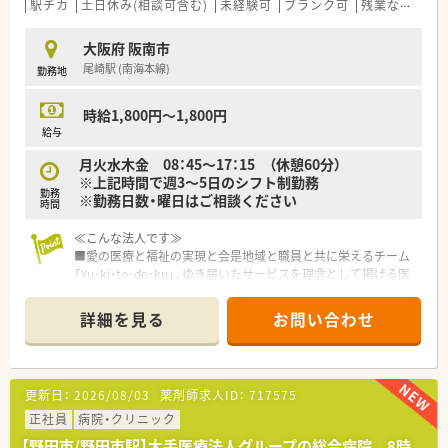
駅チカ
土日休み(相談可含む)
未経験可
ブランク可
残業なし(ほぼなし含む)
大阪府 阪南市
尾崎駅 (南海本線)
勤務地
時給1,800円～1,800円
給与
月火水木金 08：45～17：15 （休憩60分）
※上記時間で週3～5日のシフト制勤務
勤務
※勤務日数・曜日はご相談ください
時間
≪こんな法人です≫
■愛の医療と福祉の実現と会是地域と職員と共に栄えるチーム
「Yu･ki・to･do･ku」、ゆき届いたサービスを理念として掲げる医
療法人です。
■堺市～大阪南部に展開する医療法人で、昭和30年に開設され
詳細を見る
お問い合わせ
て以来、「愛の医療と福祉の実現」を基本理念とし、地域の皆さん
に「最高の医療を提供する」ために、「Excellent Hospital（最高の
病院）」を目指しております。
■救急医療、高度医療など、質の高い医療を提供しております。
更新日：
2026/08/03
薬剤師求人ID：
717575
■医療法人として定期的に新卒採用を行っているため、新人教
育、実習生の受け入れなど教育体制も整ったグループです。
正社員
病院・クリニック
【野田市/野田市駅】大手医療法人グループの総合病院 8時