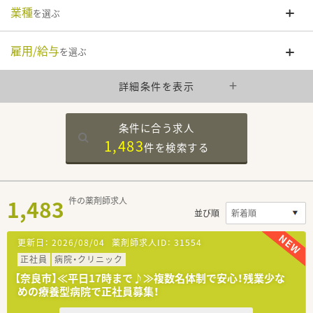
業種
を選ぶ
雇用/給与
を選ぶ
詳細条件を表示
条件に合う求人
1,483
件を
検索する
1,483
件の薬剤師求人
並び順
更新日：
2026/08/04
薬剤師求人ID：
31554
正社員
病院・クリニック
【奈良市】≪平日17時まで♪≫複数名体制で安心！残業少な
めの療養型病院で正社員募集！