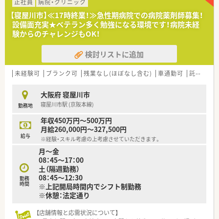
す。
正社員
病院・クリニック
■京阪電車「寝屋川市駅」徒歩5分と電車でのアクセスが便利で
【寝屋川市】≪17時終業！≫急性期病院での病院薬剤師募集！
す。
設備面充実★ベテラン多く勉強になる環境です！病院未経
験からのチャレンジもOK！
≪充実した福利厚生≫
■託児施設の利用が可能♪
検討リストに追加
■バイク・自転車のご通勤が可能！
■ボーナス年2回あり（実績3.5ヶ月分※業績・個人成績により異
なる）
未経験可
ブランク可
残業なし(ほぼなし含む)
車通勤可
託児所あり
■休暇について
年間休日116日ございます。
大阪府 寝屋川市
日祝を含む月9日間のお休みの他に、年末年始・夏季休暇・有給休
寝屋川市駅 (京阪本線)
勤務地
暇（入職6ヶ月後10日）・育児休業・介護休業・看護休暇など取得い
ただけます。
年収450万円～500万円
月給260,000円～327,500円
≪業務内容≫
給与
※経験・スキル考慮の上考慮させていただきます。
■入院患者様の調剤、監査、配薬 ※外来は院外処方
月～金
■注射製剤業務
08：45～17：00
■病棟業務、病棟服薬指導
土（隔週勤務）
■医薬品管理、医薬品譲歩管理
08：45～12:30
■各種委員会業務
勤務
時間
※上記開局時間内でシフト制勤務
※休憩：法定通り
【店舗情報と応需状況について】