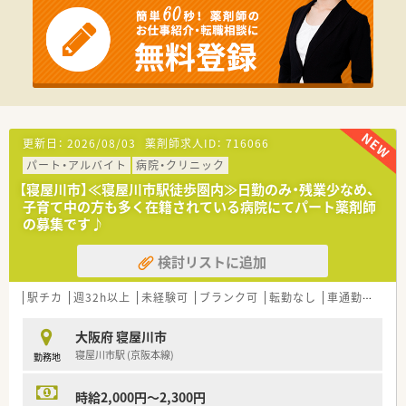
≪こんな方にお勧め≫
産前産後休暇はもちろん、院内に保育室があり安心して子育てし
ながら働きやすい環境です。
職員食堂や退職金制度もございます。
更新日：
2026/08/03
薬剤師求人ID：
716066
パート・アルバイト
病院・クリニック
【寝屋川市】≪寝屋川市駅徒歩圏内≫日勤のみ・残業少なめ、
子育て中の方も多く在籍されている病院にてパート薬剤師
の募集です♪
検討リストに追加
駅チカ
週32h以上
未経験可
ブランク可
転勤なし
車通勤可
託
大阪府 寝屋川市
寝屋川市駅 (京阪本線)
勤務地
時給2,000円～2,300円