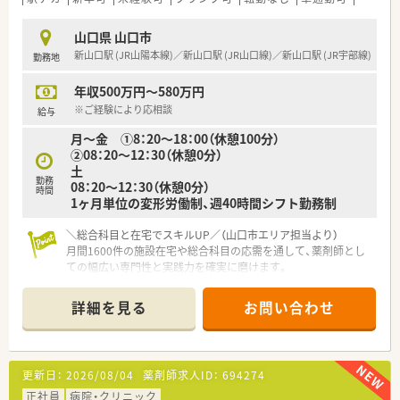
■現場の先輩薬剤師より指導を受けて頂きます。
山口県 山口市
＜法人特徴＞
新山口駅 (JR山陽本線)／新山口駅 (JR山口線)／新山口駅 (JR宇部線)
勤務地
■ホテル・保育園・有料老人ホーム・調剤薬局の4つの事業を中心
に事業展開を行うホスピタリティ産業の会社です。
年収500万円～580万円
■全国15都道府県に事業所を展開しており、景気に左右されな
いストックビジネスで安定した経営をしています。
※ご経験により応相談
給与
月～金 ①8：20～18：00（休憩100分）
＜こんな方にもオススメ＞
②08：20～12：30（休憩0分）
■自身の経験を活かしたい方
土
■時短勤務での就業先をお探しの方
勤務
08：20～12：30（休憩0分）
■保育施設をお探しの方
時間
1ヶ月単位の変形労働制、週40時間シフト勤務制
＼総合科目と在宅でスキルUP／（山口市エリア担当より）
月間1600件の施設在宅や総合科目の応需を通して、薬剤師とし
ての幅広い専門性と実践力を確実に磨けます。
＊------------------------------------------＊
【店舗情報と応需状況について】
詳細を見る
お問い合わせ
■最寄りの新山口駅からはバスで約5分と通勤しやすく、マイカ
ー通勤の場合も専用の駐車場が利用可能です。
■門前の総合病院から内科や外科など多岐にわたる科目を応需
しており、幅広い専門的な知識が身につきます。
更新日：
2026/08/04
薬剤師求人ID：
694274
■処方箋は1日平均120枚を受け付け、在宅訪問も月間約1600件
と地域医療に深く貢献している環境です。
正社員
病院・クリニック