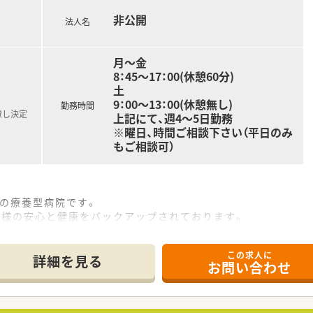
ワークライフバランスも整っています。
非公開
法人名
月～金
8：45～17：00(休憩60分)
土
9：00～13：00(休憩無し)
勤務時間
慮し決定
上記にて、週4～5日勤務
※曜日、時間ご相談下さい（平日のみ
もご相談可）
床の療養型病院です。
の皆様の安心と健康をバックアップされております。
、訪問リハビリテーションも開設しております。
管理、薬剤情報管理業務等を主にご対応いただきます。
この求人に
詳細を見る
お問い合わせ
。
0％を目指しています。