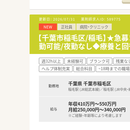
≪業務内容≫
■入院患者様の調剤
更新日：
2026/07/31
薬剤師求人ID：
589775
■外来患者様の調剤
NEW
正社員
病院・クリニック
■注射はセットまで、混注業務
■医薬品管理、ＤＩ業務等
【千葉市稲毛区/稲毛】★急募
■夜勤、当直はありません
勤可能/夜勤なし◆療養と回
■残業はほぼ発生いたしません
週32h以上
未経験可
ブランク可
残業な
ヘルプ体制充実
総合科目
~18時までの職場
千葉県 千葉市稲毛区
勤務地
稲毛駅 (JR総武本線)／稲毛駅 (JR中央・
年収410万円～550万円
月給250,000円～340,000円
給与
※ご経験・年齢等により考慮します