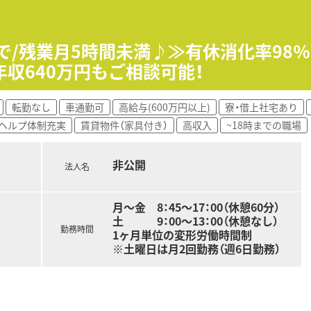
なお子様がいらっしゃる職員の方も安心してご就業いただけます
います（規定あり）
、永年勤続表彰制度もございます（勤続10年以上）
0まで/残業月5時間未満♪≫有休消化率9
収640万円もご相談可能！
転勤なし
車通勤可
高給与(600万円以上)
寮・借上社宅あり
ヘルプ体制充実
賃貸物件（家具付き）
高収入
~18時までの職場
非公開
法人名
月～金 8：45〜17：00（休憩60分）
土 9：00～13：00（休憩なし）
勤務時間
1ヶ月単位の変形労働時間制
※土曜日は月2回勤務（週6日勤務）