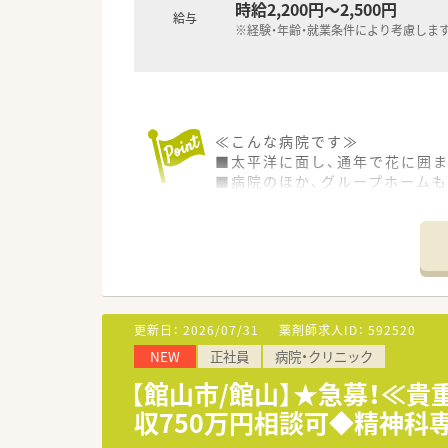
時給2,200円～2,500円
給与
※経験・年齢・就業条件により考慮しま
≪こんな病院です≫
■太平洋に面し、通年で花に囲
■病院のほか、グループホーム
■病院は療養病床メインですが
■入院、外来透析を行っています
≪業務内容≫
■入院患者様の調剤、監査、注射
■外来患者様の調剤、監査、服薬
■透析患者様の調剤、監査、服薬
更新日：
2026/07/31
薬剤師求人ID：
592520
■夜勤はありません！
NEW
正社員
病院・クリニック
■月8日～9日のシフト制勤務 / 
【館山市/館山】★急募！≪貴
≪おすすめポイント≫
収750万円相談可◆精神科
■勤務時間や勤務曜日はご相談
土日祝日休みなど、ご希望をお