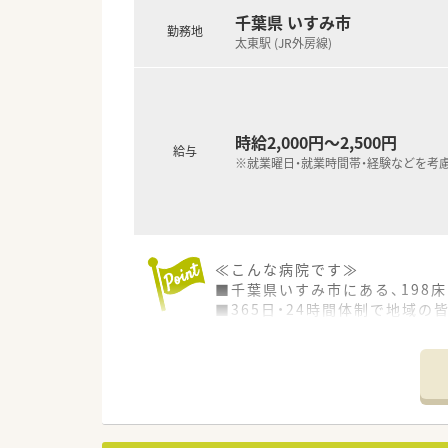
■17：30までの就業のため、
千葉県 いすみ市
勤務地
■正社員でも夜勤はありません！
太東駅 (JR外房線)
■福利厚生も充実です！
時給2,000円～2,500円
給与
※就業曜日・就業時間帯・経験などを考
≪こんな病院です≫
■千葉県いすみ市にある、198
■365日・24時間体制で地域
また在宅医療の一部を担うべく
■調剤業務（外来・入院）、点滴
≪働きやすい環境≫
■残業少なめ！月5時間未満です
有給休暇の消化率も98％で、10