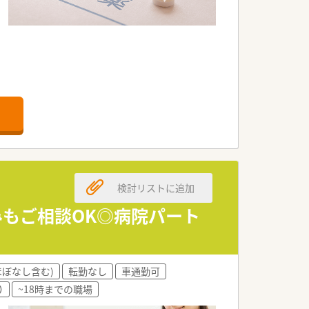
りに力を入れています。
検討リストに追加
みもご相談OK◎病院パート
。
ほぼなし含む)
転勤なし
車通勤可
）
~18時までの職場
病院でのご就業です。