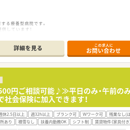
有する療養型病院です。
提供しています！
の認知症患者の方、末期がん患者の受け入れをされています。
うに内装にもこだわり、リゾート空間を思わせる癒しの環境づく
この求人に
ジア調の空間になっています。
詳細を見る
お問い合わせ
ます。
指導
指導
す。
膚科、リハビリテーション科の対応をされています。
,500円ご相談可能♪≫平日のみ・午前の
が、人員拡充の状況に応じて土曜日の勤務の可能性もございます
で社会保険に加入できます！
週休2.5日以上
週32h以上
ブランク可
Ｗワーク可
残業なし(
勤がオススメです！
所あり
積雪なし
扶養内勤務OK
シフト制
賃貸物件（家具付き
ーション病棟、2016年には障害者病棟を開設した新しく綺麗な
した病院です！