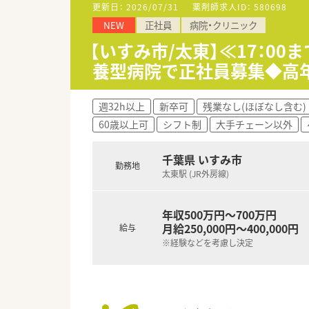
■託児所を完備しており、小さ
更新日：
2026/07/31
薬剤師求人ID：
580698
また「保育費の補助制度」もござ
NEW
正社員
病院・クリニック
■長くご活躍されている方が多く
【いすみ市/太東】≪17：0
養型病院で正社員募集◆高年
週32h以上
新卒可
残業なし(ほぼなし含む)
60歳以上可
シフト制
大手チェーン以外
千葉県 いすみ市
勤務地
太東駅 (JR外房線)
年収500万円～700万円
月給250,000円～400,000円
給与
※経験などを考慮し決定