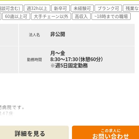
的に働いていきたい方にオススメ！
相談可含む)
週32h以上
新卒可
未経験可
ブランク可
残業な
60歳以上可
大手チェーン以外
高収入
~18時までの職場
イベートを両立して自分の時間も大事に働ける職場環境です。
非公開
法人名
月～金
8:30～17:30（休憩60分）
勤務時間
※週5日固定勤務
門病院です。
147床
ます。
、介護老人保健施設を持ち、地域に根ざした、より開かれた精
この求人に
を完備しています。
詳細を見る
お問い合わせ
、60代のベテラン薬剤師の方も歓迎です。65歳以上の方もお問