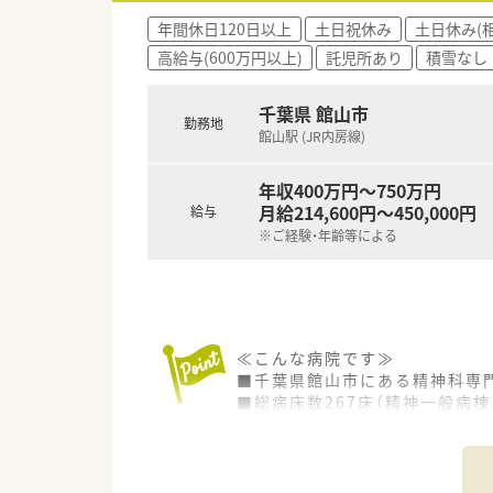
■定年が70歳の職場です。長期
年間休日120日以上
土日祝休み
土日休み(
■託児所完備しています。
高給与(600万円以上)
託児所あり
積雪なし
■温暖な気候です。仕事とプラ
千葉県 館山市
勤務地
館山駅 (JR内房線)
年収400万円～750万円
月給214,600円～450,000円
給与
※ご経験・年齢等による
≪こんな病院です≫
■千葉県館山市にある精神科専
■総病床数267床（精神一般病棟
精神療養病棟120床）を有してい
■グループ内に病院、クリニック
■院内託児所（幼稚園入園まで）
■定年は65歳となっていますが