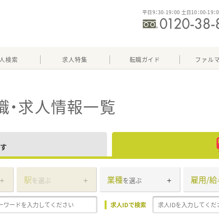
平日9：30-19：00 土日10：00-19：
人検索
求人特集
転職ガイド
ファル
職・求人情報一覧
す
駅
業種
雇用/給
を選ぶ
を選ぶ
求人IDで検索