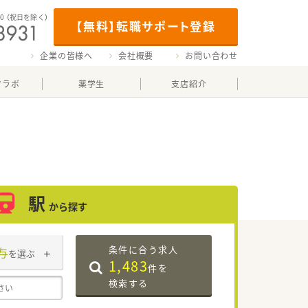
00
（祝日を除く）
【無料】転職サポート登録
企業の皆様へ
会社概要
お問い合わせ
マラボ
薬学生
支店紹介
駅
から探す
条件に合う求人
与
を選ぶ
1,483
件を
検索する