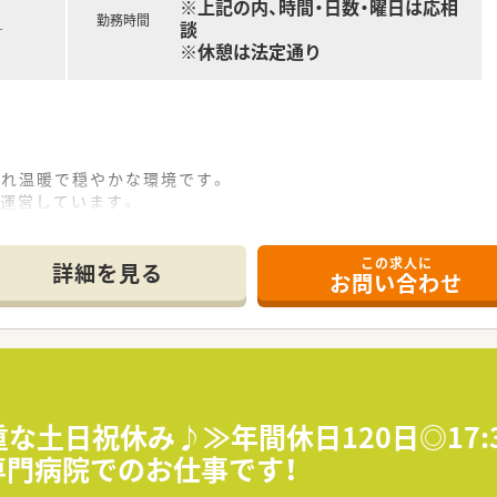
※上記の内、時間・日数・曜日は応相
勤務時間
談
す
※休憩は法定通り
まれ温暖で穏やかな環境です。
も運営しています。
、外来診療も行っています。
（透ベッド数38床）
この求人に
詳細を見る
お問い合わせ
セット
指導
指導
年間休日112日
重な土日祝休み♪≫年間休日120日◎17
専門病院でのお仕事です！
可能です。
聞かせください。