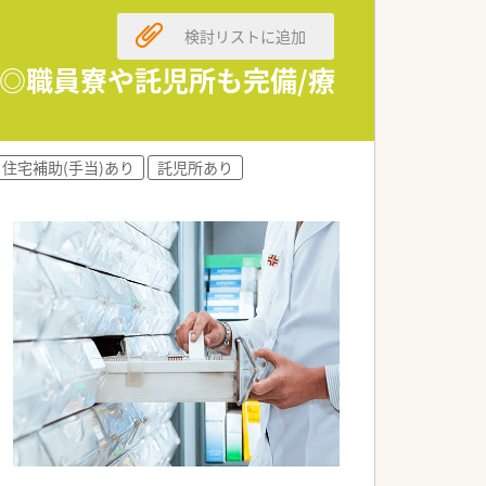
。
検討リストに追加
8％◎職員寮や託児所も完備/療
住宅補助(手当)あり
託児所あり