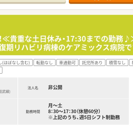
は発生しません。
！≪貴重な土日休み・17:30までの勤務
復期リハビリ病棟のケアミックス病院で
し(ほぼなし含む)
転勤なし
車通勤可
託児所あり
積雪なし
非公開
法人名
総武線)
月～土
8：30～17：30（休憩60分）
勤務時間
※上記のうち、週5日シフト制勤務