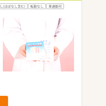
し(ほぼなし含む)
転勤なし
車通勤可
神医療の充実を目指しています。
い合わせください。