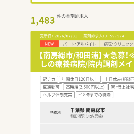
件の薬剤師求人
1,483
更新日：
2026/07/31
薬剤師求人ID：
597574
NEW
パート・アルバイト
病院・クリニック
【南房総市/和田浦】★急募！
しの療養病院/院内調剤メイ
駅チカ
年間休日120日以上
土日休み(相談可
車通勤可
高時給(2,500円以上)
寮・借上社
ヘルプ体制充実
~18時までの職場
千葉県 南房総市
勤務地
和田浦駅 (JR内房線)