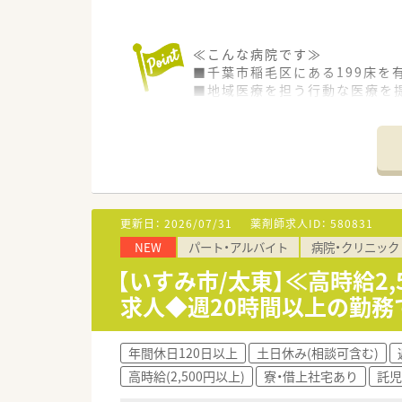
≪こんな病院です≫
■千葉市稲毛区にある199床を
■地域医療を担う行動な医療を
通院透析の出来ない方や、重度
■患者様がリラックスできるよ
■病室ではアロマが焚かれ、ア
■最先端の設備も完備されてい
≪業務内容≫
■入院患者様の調剤、監査、服薬
更新日：
2026/07/31
薬剤師求人ID：
580831
■外来患者様の調剤、監査、服薬
NEW
パート・アルバイト
病院・クリニック
■慢性期、回復期が主体の病院で
■内科、透析、 整形外科、 皮
【いすみ市/太東】≪高時給2
■現在は、平日のみの勤務です
求人◆週20時間以上の勤務
≪おすすめポイント≫
■院内託児所が利用可能です。
年間休日120日以上
土日休み(相談可含む)
■稲毛駅からバスで30分/車通
高時給(2,500円以上)
寮・借上社宅あり
託児
■2011年に回復期リハビリテ
■療養・リハビリ・透析を中心と