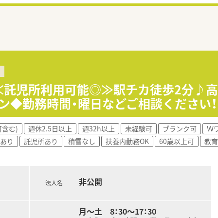
≪託児所利用可能◎≫駅チカ徒歩2分♪高時
ン◆勤務時間・曜日などご相談ください！
含む)
週休2.5日以上
週32h以上
未経験可
ブランク可
Ｗ
宅あり
託児所あり
積雪なし
扶養内勤務OK
60歳以上可
教育
非公開
法人名
月～土 8：30～17：30