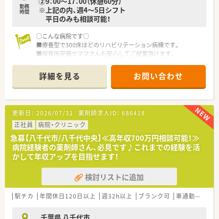
②9：00～17：00（休憩60分）
勤務
※上記の内、週4～5日シフト
時間
平日のみも相談可能！
○こんな病院です○
■療養型で300床ほどのリハビリテーション病棟です。
■保育所完備でママさんも安心してご就業頂けます。
■急性期から回復期、慢性期まで患者様の状態に合った質の高い
医療を提供しています。
詳細を見る
お問い合わせ
■週20時間以上の就業で社会保険に加入できます！
更新日：
2026/07/31
薬剤師求人ID：
686418
正社員
病院・クリニック
急募【八千代市/八千代中央】≪高年収700万円相談可能！≫
病院経験者の薬剤師さん、必見です♪これまでの経験を活
かして年収アップを目指せます！
検討リストに追加
駅チカ
年間休日120日以上
週32h以上
ブランク可
車通勤可
高給
千葉県 八千代市