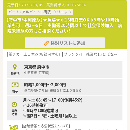
職員の平均年齢は35歳で、男性スタッフは4人程在籍していま
更新日：
2026/08/05
薬剤師求人ID：
675004
す。ママさん薬剤師も多く、子育てには避けられないお子様の体
調不良等、急なお休みにも、互いにフォローしあえる理解ある職
パート・アルバイト
病院・クリニック
場環境が整っています。産休育休の取得、有給休暇の消化率も高
【府中市/中河原駅】★急募★≪16時終業OK≫9時や10時始
いです！お休みをしっかり取ることができる働きやすい環境で
業も可 週3～5日 実働週20時間以上で社会保険加入 病
す。
院未経験の方もご相談ください！
○就業条件○
検討リストに追加
・ご年収700万円までご相談可能！
・お休みは4週7休、残業は月20時間程です。
・夜勤は月2～3回程
駅チカ
土日休み(相談可含む)
ブランク可
残業なし(ほぼなし含む)
・資格手当あり！プラスで年収アップも狙えます！（糖尿病/感染/
ガン…等）
東京都 府中市
中河原駅 (京王線)
勤務地
○スキルアップできる環境です○
質の高い医療を支える為、専門資格の取得もサポートしていま
時給2,000円～2,000円
す。大学病院ならではの幅広い業務に触れ、複数の委員会に所属
することで薬剤師としての視野の広さを育てられます。
※ご経験・ご年齢・役職などにより異なる
給与
病棟への配属は1年単位で担当を決め、3～4人のチームでフォロ
月～土 08：45～17：00(休憩45分)
ー体制を整えています。そのため急なお休みにも柔軟に対応で
※16時終業可
きる体制です。
※9時や10時始業可
勤務
時間
※週3日～5日、土曜月1回以上
大学病院というスケールの大きさを活かし、薬剤師としてのさら
なる成長を目指しながら働ける、貴重な求人です♪
【店舗情報と応需状況について】