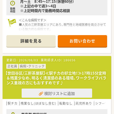
月～土 8：45～17：15（休憩60分）
■急性期から慢性期まで幅広い経験を積みたい方や、スキルアッ
※上記の中で週3～4日
プを目指したい方におすすめです。
勤務
※上記時間内で勤務時間応相談
■残業が少なく、メリハリをつけて働きたいと考える薬剤師の方
時間
に最適な職場です。
＜こんな病院です＞
■人気の三軒茶屋エリアにあり、専門性と地域医療を両立させて
いる魅力的な病院です。
■2023年4月に大幅なリニューアルを行い、院内は改装され、非
常に明るく清潔感のある環境です。
詳細を見る
お問い合わせ
■従来の療養病棟から「乳腺外科」と「特殊疾患病棟」を2大柱と
する病院へと生まれ変わりました。
更新日：
2026/08/03
薬剤師求人ID：
186656
正社員
病院・クリニック
【世田谷区/三軒茶屋駅】≪駅チカの好立地！≫17時15分定時
＆残業少なめ、明るく清潔感のある環境、ワークライフバラ
ンス重視の方にもおすすめです♪
検討リストに追加
駅チカ
残業なし(ほぼなし含む)
転勤なし
託児所あり
シフト制