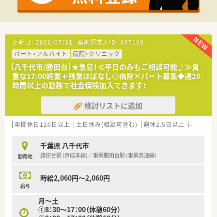
育児休暇取得、復帰している職員も多くワークライフバランス◎
■職員食堂あり
■保養所・スポーツクラブ優待制度あり
○こんな方にオススメ○
更新日：
2026/07/31
薬剤師求人ID：
687109
■働くにあたってお子さんの預け入れに悩まれている方！
パート・アルバイト
病院・クリニック
■平日のみ、残業少なめ等メリハリをもって働きたい方！
【八千代市/勝田台】★急募！≪平日のみもご相談可能♪≫貴
重な17:00終業＋残業ほぼなし◎病院×パート募集◆週20
時間以上の勤務で社会保険加入できます！
検討リストに追加
年間休日120日以上
土日休み(相談可含む)
週休2.5日以上
週32h以
千葉県 八千代市
勝田台駅 (京成本線)／東葉勝田台駅 (東葉高速線)
勤務地
時給2,060円～2,060円
給与
月～土
①8：30～17：00（休憩60分）