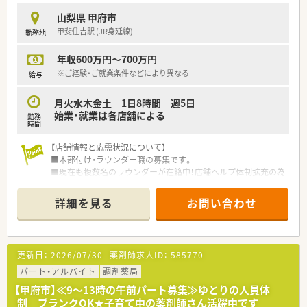
■患者様のために何ができるかを主体的に考え、一生懸命に行動
山梨県 甲府市
できる向上心のある方を求めております。
甲斐住吉駅 (JR身延線)
勤務地
■外来や在宅など、幅広く柔軟にご対応頂ける方歓迎です。
年収600万円～700万円
【法人特徴について】
■山梨県内を中心に12店舗を運営しており、地域に根ざした経
※ご経験・ご就業条件などにより異なる
給与
営と従業員一人ひとりを大切にするアットホームな社風が魅力
です。
月火水木金土 1日8時間 週5日
■勤続40年を超える大ベテランが在籍していることからも分か
始業・就業は各店舗による
勤務
る通り、定着率が非常に高く長期的なキャリア形成が可能な環境
時間
です。
■経営層が現場の負担軽減を常に意識しており、在宅業務なども
【店舗情報と応需状況について】
無理のない範囲で進められるよう配慮されているため安心で
■本部付け・ラウンダー職の募集です。
す。
■現在も複数名のラウンダーが在籍中！店舗ヘルプ体制拡充の為
の増員募集です。
【勤務実態について】
■年収は600万円以上！管理薬剤師できる方は650万円以上。地
詳細を見る
お問い合わせ
■全店舗を通して残業は月平均5時間から10時間程度と非常に
域支援体制のマネジメントが可能な方は700万円もご相談可能
少なく、仕事が終わった後のプライベートな時間を十分に確保で
です。
きます。
■本社所属のラウンダーが複数名在籍しているため、急な欠員や
【募集背景と求める人物像について】
更新日：
2026/07/30
薬剤師求人ID：
585770
体調不良時にも相互にフォローし合える体制が構築されていま
■さらなる店舗ヘルプ体制の拡充を目指しており、本部所属のラ
す。
ウンダーとして各店舗を支えていただける方を急募していま
パート・アルバイト
調剤薬局
■24時間対応の電話受付は本社の幹部スタッフが持ち回りで担
す。
【甲府市】≪9～13時の午前パート募集≫ゆとりの人員体
当しているため、現場の薬剤師が夜間に呼び出されることはあり
■地域支援体制加算の取得に前向きに取り組み、在宅業務やかか
制 ブランクOK★子育て中の薬剤師さん活躍中です