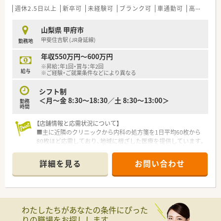
週休2.5日以上
新卒可
未経験可
ブランク可
車通勤可
高給与(600万円以上)
山梨県 甲府市
甲斐住吉駅 (JR身延線)
勤務地
年収550万円～600万円
※昇給：年1回・賞与：年2回
給与
※ご経験・ご就業条件などにより異なる
シフト制
＜月～金 8:30～18:30／土 8:30～13:00＞
勤務
時間
【店舗情報と応需状況について】
■主に近隣のクリニックから内科の処方箋を1日平均60枚から
80枚ほど応需しており、地域に根ざした医療を提供しています。
■薬剤師は常時2名以上の体制を維持しており、事務スタッフも
2名在籍しているため、一人ひとりの業務負担が少ない環境で
詳細を見る
お問い合わせ
す。
■急な欠員や体調不良時には、本社に所属する5名のラウンダー
薬剤師がフォローに入る体制があり、休みが取りやすい職場で
す。
わたしたちがあなたの条件にぴった
【法人特徴について】
りの職場をお探しします。
■山梨県を中心に12店舗の調剤薬局を展開しており、地域住民