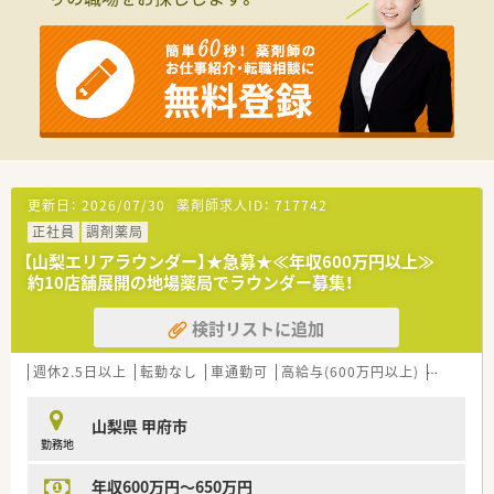
の健康を支える「かかりつけ薬局」としての役割を追求していま
す。
■最新の自動薬剤ピッキング装置を導入するなど、業務の効率化
と調剤の安全性を両立させるためのICT投資を積極的に行ってい
ます。
■カフェ併設店やオンライン服薬指導など、従来の薬局の枠にと
らわれない新しい取り組みを通じて利便性の向上に努めていま
す。
【想定されるキャリアイメージ】
更新日：
2026/07/30
薬剤師求人ID：
717742
■まずは一般薬剤師として業務に慣れていただき、将来的には管
正社員
調剤薬局
理薬剤師や複数店舗を統括するマネージャーを目指すことも可
能です。
【山梨エリアラウンダー】★急募★≪年収600万円以上≫
■在宅医療の実績を積みながら地域支援体制加算の算定に関わ
約10店舗展開の地場薬局でラウンダー募集！
ることで、地域医療に不可欠な専門性の高い薬剤師へと成長でき
ます。
検討リストに追加
■ICT機器の活用に精通することで、対物業務から対人業務へシ
フトするこれからの時代に求められるスキルを習得いただけま
週休2.5日以上
転勤なし
車通勤可
高給与(600万円以上)
託児所あ
す。
山梨県 甲府市
勤務地
年収600万円～650万円