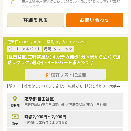
■京王線中河原駅から徒歩5分と、非常にアクセスしやすい立地
の病院です。
■脳外科、消化器科、循環器科など幅広い専門科目を応需してい
ます。
詳細を見る
お問い合わせ
■現在、常勤薬剤師6名とパート薬剤師2名が在籍し、活気ある職
場環境です。
【募集背景と求める人物像について】
更新日：
2026/08/03
薬剤師求人ID：
227298
■欠員補充のため、急性期から慢性期まで幅広く経験したい薬剤
師を募集しています。
パート・アルバイト
病院・クリニック
■チーム医療に積極的に参加し、多職種連携を大切にできる方を
【世田谷区/三軒茶屋駅】≪駅チカ徒歩1分≫駅から近くて通
歓迎いたします。
勤ラクラク、週3日～4日のパート求人です♪
■質の高い医療サービス提供に貢献したいという意欲をお持ち
の方を求めています。
検討リストに追加
【勤務実態について】
■平日は17時までのシフト制勤務で、ワークライフバランスを
駅チカ
残業なし(ほぼなし含む)
転勤なし
託児所あり
大手チェーン以外
重視できます。
■ご家庭との両立の為、16時までの勤務や、9時・10時始業なども
東京都 世田谷区
ご相談可能です。
三軒茶屋駅 (東急田園都市線)／三軒茶屋駅 (東急世田谷線)
勤務地
■残業はほぼなく、毎日定時で退勤できます。
時給2,000円～2,000円
【こんな方にオススメ】
■子育てと仕事を両立させたい方にとって、託児所完備の環境は
※経験・就業条件により異なる
給与
非常に魅力的です。