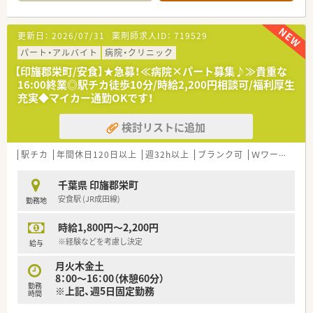
れます。
≪こんな方にオススメです≫
更新日：
2026/07/31
薬剤師求人ID：
719529
■平日休みやシフト休み希望の方
■当直なしの病院を希望の方
パート・アルバイト
病院・クリニック
■一か所で長く働きたい方
【印旛郡栄町/安食】★急募！≪病院×パート募集♪≫貴重な
16:00終業◎駅チカ徒歩10分/時給2,200円相談可/福利厚生
充実◆マイカー通勤OKです！
検討リストに追加
駅チカ
年間休日120日以上
週32h以上
ブランク可
Ｗワーク可
千葉県 印旛郡栄町
安食駅 (JR成田線)
勤務地
時給1,800円～2,200円
※経験などを考慮し決定
給与
月火木金土
8：00～16：00（休憩60分）
勤務
※上記、週5日固定勤務
時間