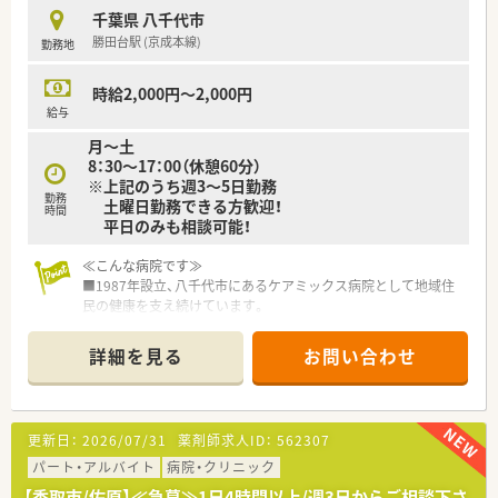
千葉県 八千代市
勝田台駅 (京成本線)
勤務地
時給2,000円～2,000円
給与
月～土
8：30～17：00（休憩60分）
※上記のうち週3～5日勤務
勤務
土曜日勤務できる方歓迎！
時間
平日のみも相談可能！
≪こんな病院です≫
■1987年設立、八千代市にあるケアミックス病院として地域住
民の健康を支え続けています。
■敷地が広く、緑が多いので患者様に安心・リラックスして過ご
していただける環境です。
詳細を見る
お問い合わせ
■一般病床195床・療養病床120床です。
複数科目診療している病院なので、病院薬剤師として経験を積め
る環境です。
更新日：
2026/07/31
薬剤師求人ID：
562307
≪業務内容≫
服薬指導・監査・調剤・医薬品管理・DI業務・持参薬チェック・病棟
パート・アルバイト
病院・クリニック
業務・注射セット・病棟服薬指導など
【香取市/佐原】≪急募≫1日4時間以上/週3日からご相談下さ