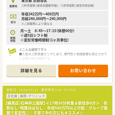
東京都 世田谷区
三軒茶屋駅 (東急田園都市線)／三軒茶屋駅 (東急世田谷線)
勤務地
年収342万円～409万円
月給240,000円～290,000円
給与
※ご経験等により異なる
月～土 8：45～17：15（休憩60分）
※週5日シフト制
勤務
※変形労働時間制（1ヶ月単位）
時間
≪こんな病院です≫
■人気の三軒茶屋エリアにあり、専門性と地域医療を両立させて
いる魅力的な病院です。
■2023年4月に大幅なリニューアルを行い、院内は改装され、非
常に明るく清潔感のある環境です。
詳細を見る
お問い合わせ
■従来の療養病棟から「乳腺外科」と「特殊疾患病棟」を2大柱と
する病院へと生まれ変わりました。
■救急車の受け入れはしておらず、基本的に予約入院となってお
り全体の業務としては計画的に進めることができている環境で
更新日：
2026/07/31
薬剤師求人ID：
537550
す。
■共に働く従業員の皆様を大事に運営されております。
正社員
病院・クリニック
【練馬区/石神井公園駅】≪17時30分終業＆駅徒歩8分≫ 夜
≪病院特徴≫
勤なし・残業ほぼなし│年収500万円以上可能│グループ展
・大規模な医療法人グループが母体の為、基盤の安定も魅力のひ
開で安定性◎│子育て中の方にもオススメ☆
とつ。