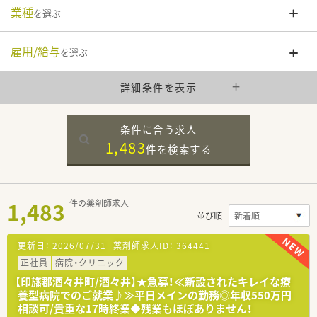
業種
を選ぶ
雇用/給与
を選ぶ
詳細条件を表示
条件に合う求人
1,483
件を
検索する
1,483
件の薬剤師求人
並び順
更新日：
2026/07/31
薬剤師求人ID：
364441
正社員
病院・クリニック
【印旛郡酒々井町/酒々井】★急募！≪新設されたキレイな療
養型病院でのご就業♪≫平日メインの勤務◎年収550万円
相談可/貴重な17時終業◆残業もほぼありません！