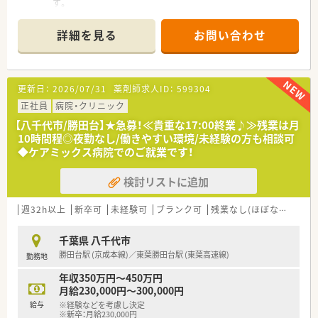
す。
■一般病床と回復期リハビリ病床の計100床を有しています。
■病院・有料老人ホーム・介護老人保健施設の3施設を同一敷地内
詳細を見る
お問い合わせ
に設置しており、急性期から在宅まで一貫した医療を患者様へ提
供できる体制になっています。
■診療科目は24科あり、お子様からご高齢の方まで質の高い医
療を提供し、安心して利用いただける病院を目指しています。
更新日：
2026/07/31
薬剤師求人ID：
599304
■職員間のコミュニケーションが取りやすいアットホームな雰
囲気です。
正社員
病院・クリニック
【八千代市/勝田台】★急募！≪貴重な17:00終業♪≫残業は月
＜働き方について＞
10時間程◎夜勤なし/働きやすい環境/未経験の方も相談可
■調剤・監査・注射セット・病棟服薬指導・病棟業務・残薬管理・持
◆ケアミックス病院でのご就業です！
参薬チェック・医薬品管理・DI業務・院内委員会参加等、幅広い業
務に携わることが可能です。
検討リストに追加
■8：30～17：00勤務、残業時間は月10時間程です/年間休日は
110日
週32h以上
新卒可
未経験可
ブランク可
残業なし(ほぼなし含む)
＜充実の福利厚生＞
■≪託児所あり≫1日の利用料は500円、子育てやご家庭との両
千葉県 八千代市
立にも理解のある環境です。
勝田台駅 (京成本線)／東葉勝田台駅 (東葉高速線)
勤務地
■治療費減免制度あり/食事補助あり
年収350万円～450万円
月給230,000円～300,000円
給与
※経験などを考慮し決定
※新卒：月給230,000円