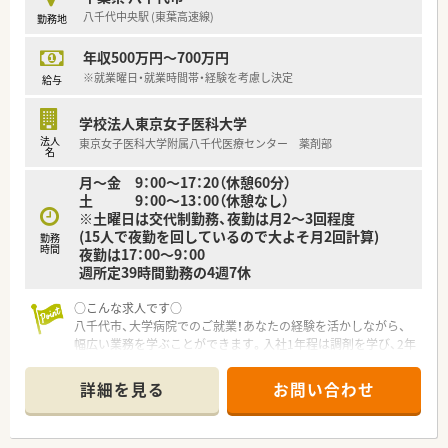
八千代中央駅 (東葉高速線)
勤務地
年収500万円～700万円
※就業曜日・就業時間帯・経験を考慮し決定
給与
学校法人東京女子医科大学
法人
東京女子医科大学附属八千代医療センター 薬剤部
名
月～金 9：00～17：20（休憩60分）
土 9：00～13：00（休憩なし）
※土曜日は交代制勤務、夜勤は月2～3回程度
(15人で夜勤を回しているので大よそ月2回計算)
勤務
時間
夜勤は17：00～9：00
週所定39時間勤務の4週7休
○こんな求人です○
八千代市、大学病院でのご就業！あなたの経験を活かしながら、
幅広い業務を学ぶことができます。入社1年程は調剤を学び、2年
目からは病棟業務にも携わることができます。ご本人の意向と
スキルがあれば、1年経たずとも、丁寧な指導を受けながら、病棟
詳細を見る
お問い合わせ
業務を希望することも出来ます。
○職場環境○