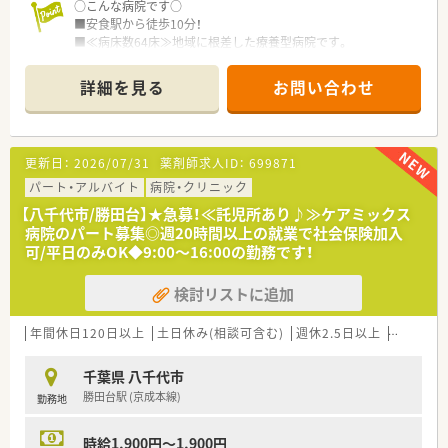
○こんな病院です○
■安食駅から徒歩10分！
■≪病床数64床≫地域に根差した療養型病院です。
■社員食堂・託児所完備・学術大会参加補助等、福利厚生も充実し
ています！
詳細を見る
お問い合わせ
更新日：
2026/07/31
薬剤師求人ID：
699871
パート・アルバイト
病院・クリニック
【八千代市/勝田台】★急募！≪託児所あり♪≫ケアミックス
病院のパート募集◎週20時間以上の就業で社会保険加入
可/平日のみOK◆9:00～16:00の勤務です！
検討リストに追加
年間休日120日以上
土日休み(相談可含む)
週休2.5日以上
週32h以
千葉県 八千代市
勝田台駅 (京成本線)
勤務地
時給1,900円～1,900円