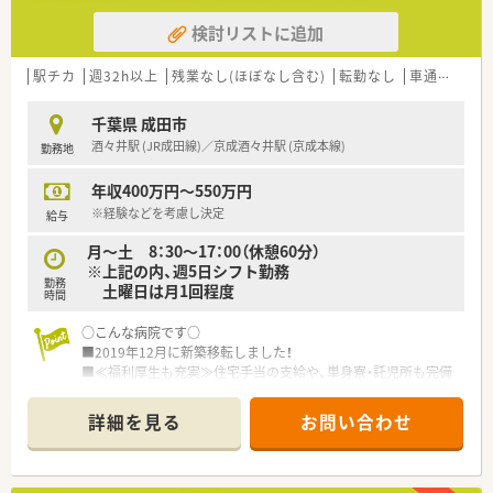
検討リストに追加
駅チカ
週32h以上
残業なし(ほぼなし含む)
転勤なし
車通勤可
住
千葉県 成田市
酒々井駅 (JR成田線)／京成酒々井駅 (京成本線)
勤務地
年収400万円～550万円
※経験などを考慮し決定
給与
月～土 8：30～17：00（休憩60分）
※上記の内、週5日シフト勤務
勤務
土曜日は月1回程度
時間
○こんな病院です○
■2019年12月に新築移転しました！
■≪福利厚生も充実≫住宅手当の支給や、単身寮・託児所も完備
しています。
■全311床…医療療養病棟270床と、回復期リハビリテーション
詳細を見る
お問い合わせ
病棟41床を有する病院です。
■サポート体制がしっかりしているので、【家庭・育児】の両立が
不安なママさん薬剤師も安心してご就業いただけます。