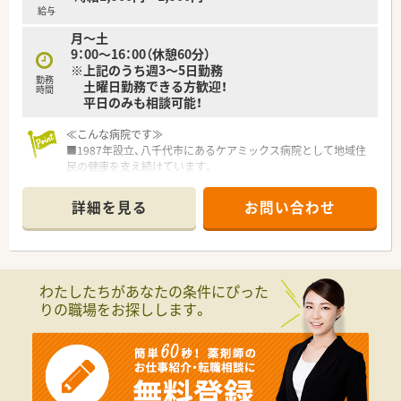
給与
月～土
9：00～16：00（休憩60分）
※上記のうち週3～5日勤務
勤務
土曜日勤務できる方歓迎！
時間
平日のみも相談可能！
≪こんな病院です≫
■1987年設立、八千代市にあるケアミックス病院として地域住
民の健康を支え続けています。
■敷地が広く、緑が多いので患者様に安心・リラックスして過ご
していただける環境です。
詳細を見る
お問い合わせ
■一般病床195床・療養病床120床です。
複数科目診療している病院なので、病院薬剤師として経験を積め
る環境です。
≪業務内容≫
わたしたちがあなたの条件にぴった
服薬指導・監査・調剤・医薬品管理・DI業務・持参薬チェック・病棟
りの職場をお探しします。
業務・注射セット・病棟服薬指導など
≪福利厚生≫
■≪病院敷地内に託児所あり≫
24時間対応！0歳児～小学校3年生までのお子様を中心にお預か
りしています。