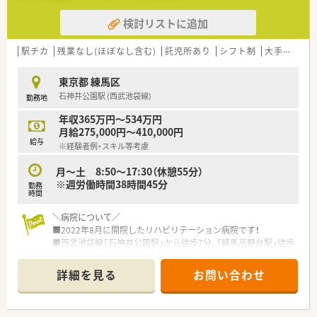
・基本的には異動はありませんが引っ越しを伴うことがあって
検討リストに追加
も、引っ越し先近隣に施設/病院があれば転属ご相談も可能！
・近隣の他系列病院と合同勉強会を行うなど、様々な方との交流
を経て、
駅チカ
残業なし(ほぼなし含む)
託児所あり
シフト制
大手チェーン以外
多角的な視野を身に着けることもできる環境です。
東京都 練馬区
石神井公園駅 (西武池袋線)
勤務地
年収365万円～534万円
月給275,000円～410,000円
給与
※経験者例・スキル等考慮
月～土 8:50～17:30（休憩55分）
※週労働時間38時間45分
勤務
時間
＼病院について／
■2022年8月に開院したリハビリテーション病院です！
■西武池袋線「石神井公園駅」から徒歩7分、「練馬高野台駅」徒歩
8分とアクセスしやすい立地です
■残業時間もほぼなく、1年を通して業務量が一定のため落ち着
詳細を見る
お問い合わせ
いた環境で働くことができます
■地域包括ケア病棟:50床、療養病床:60床、回復期リハビリテー
ション病棟：108床、計218床