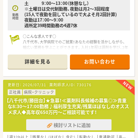
土 9：00～13：00（休憩なし）
※土曜日は交代制勤務、夜勤は月2～3回程度
(15人で夜勤を回しているので大よそ月2回計算)
勤務
時間
夜勤は17：00～9：00
週所定39時間勤務の4週7休
○こんな求人です○
八千代市、大学病院でのご就業！あなたの経験を活かしながら、
幅広い業務を学ぶことができます。入社1年程は調剤を学び、2年
目からは病棟業務にも携わることができます。ご本人の意向と
スキルがあれば、1年経たずとも、丁寧な指導を受けながら、病棟
詳細を見る
お問い合わせ
業務を希望することも出来ます。
○職場環境○
職員の平均年齢は35歳で、男性スタッフは4人程在籍していま
更新日：
2026/07/31
薬剤師求人ID：
730176
す。ママさん薬剤師も多く、子育てには避けられないお子様の体
調不良等、急なお休みにも、互いにフォローしあえる理解ある職
正社員
病院・クリニック
場環境が整っています。産休育休の取得、有給休暇の消化率も高
【八千代市/勝田台】★急募！≪薬剤科長候補の募集◎≫貴重
いです！お休みをしっかり取ることができる働きやすい環境で
な8:30～17:00勤務♪福利厚生充実/残業ほぼなしのオスス
す。
メ求人◆高年収650万円～ご相談可能です！
○就業条件○
検討リストに追加
・ご年収450万円～550万円ご相談可能！
・お休みは4週7休、残業は月20時間程です。
・夜勤は月2～3回程
週32h以上
残業なし(ほぼなし含む)
転勤なし
車通勤可
高給与(600万円以上)