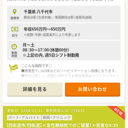
・資格手当あり！プラスで年収アップも狙えます！（糖尿病/感染/
ガン…等）
千葉県 八千代市
勝田台駅 (京成本線)／東葉勝田台駅 (東葉高速線)
勤務地
○スキルアップできる環境です○
質の高い医療を支える為、専門資格の取得もサポートしていま
年収650万円～650万円
す。大学病院ならではの幅広い業務に触れ、複数の委員会に所属
することで薬剤師としての視野の広さを育てられます。
※経験・年齢・就業条件により考慮します
給与
病棟への配属は1年単位で担当を決め、3～4人のチームでフォロ
月～土
ー体制を整えています。そのため急なお休みにも柔軟に対応で
08：30～17：00（休憩60分）
きる体制です。
勤務
※上記の内、週5日シフト制勤務
時間
大学病院というスケールの大きさを活かし、薬剤師としてのさら
なる成長を目指しながら働ける、貴重な求人です♪
○こんな病院です○
■療養型で、300床ほどのリハビリテーション病棟になります。
■院内は新しく、綺麗な病院です★職員専用★カフェテリアもご
ざいます。
詳細を見る
お問い合わせ
更新日：
2026/07/31
薬剤師求人ID：
719885
パート・アルバイト
病院・クリニック
【四街道市/四街道】≪急性期病院でのご就業！≫貴重な8:30