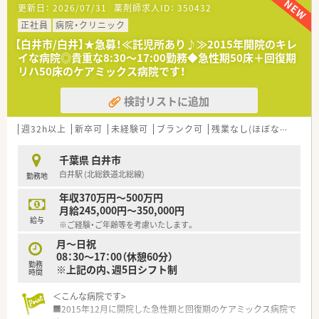
更新日：
2026/07/31
薬剤師求人ID：
350432
正社員
病院・クリニック
【白井市/白井】★急募！≪託児所あり♪≫2015年開院のキレ
イな病院◎貴重な8:30～17:00勤務◆急性期50床＋回復期
リハ50床のケアミックス病院です！
検討リストに追加
週32h以上
新卒可
未経験可
ブランク可
残業なし(ほぼなし含む)
千葉県 白井市
白井駅 (北総鉄道北総線)
勤務地
年収370万円～500万円
月給245,000円～350,000円
給与
※ご経験・ご年齢等を考慮いたします。
月～日祝
08：30～17：00（休憩60分）
勤務
※上記の内、週5日シフト制
時間
＜こんな病院です>
■2015年12月に開院した急性期と回復期のケアミックス病院で