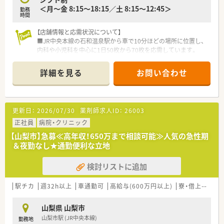
＜月～金 8:15～18:15／土 8:15～12:45＞
勤務
時間
【店舗情報と応需状況について】
■JR中央本線の石和温泉駅から車で10分ほどの場所に位置し、
内科や小児科を中心に1日50枚から70枚を応需しています。
■薬剤師は常勤2名が勤務しており、事務員も2名在籍。協力し合
ってスムーズに業務を進められる体制です。
詳細を見る
お問い合わせ
■800品目の医薬品を取り扱っており、地域のお子様から高齢者
まで幅広く対応しています。
【法人特徴について】
更新日：
2026/07/30
薬剤師求人ID：
26003
■山梨県を中心に12店舗を展開しており、地域住民に寄り添う
「かかりつけ薬局」として在宅医療にも注力している法人です。
正社員
病院・クリニック
■「全店舗で薬剤師を常時5名体制にする」などの手厚い人員配
【山梨市】急募≪高年収！650万まで相談可能≫人気の急性期
置を理想とし、従業員の負担を軽減する経営を実践しています。
＆夜勤なし★通勤便利な立地
■カフェ併設型の店舗を運営するなど、患者様が気軽に健康相談
へ立ち寄れるような地域交流の場づくりにも積極的に取り組ん
検討リストに追加
でいます。
■ICT化により薬歴作成などの事務作業が効率化されているた
め、患者様との対話の時間をしっかりと確保できるのが喜びで
駅チカ
週32h以上
車通勤可
高給与(600万円以上)
寮・借上社宅あり
す。
山梨県 山梨市
【勤務実態について】
山梨市駅 (JR中央本線)
勤務地
■残業は月平均で5時間から10時間程度と極めて少なく、終業後