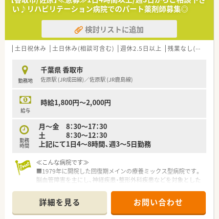
い♪リハビリテーション病院でのパート薬剤師募集◎
≪福利厚生≫
■≪病院敷地内に託児所あり≫
検討リストに追加
24時間対応！0歳児～小学校3年生までのお子様を中心にお預か
りしています。
育児休暇取得、復帰している職員も多くワークライフバランス◎
土日祝休み
土日休み(相談可含む)
週休2.5日以上
残業なし(ほぼなし含む)
■職員食堂あり
■保養所・スポーツクラブ優待制度あり
千葉県 香取市
佐原駅 (JR成田線)／佐原駅 (JR鹿島線)
勤務地
○こんな方にオススメ○
■働くにあたってお子さんの預け入れに悩まれている方！
■平日のみ、残業少なめ等メリハリをもって働きたい方！
時給1,800円～2,000円
給与
月～金 8：30～17：30
土 8：30～12：30
勤務
上記にて1日4～8時間、週3～5日勤務
時間
≪こんな病院です≫
■1979年に開院した回復期メインの療養ミックス型病院です。
脳血管障害を主にし、神経疾患・整形外科疾患などを対象とした
回復期リハビリテーションを行っており、多職種が連携し合い患
者様をサポートしています。
詳細を見る
お問い合わせ
回復期リハビリテーション病床約157床、療養病棟60床を有して
います。