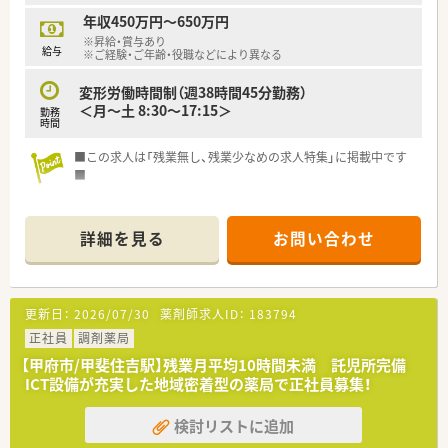
の時間を家族との団らんや趣味に充てることが十分に可能で
年収450万円～650万円
す。
※昇給・賞与あり
■完全週休2日制を導入しており、日曜・祝日に加えて平日1日が
給与
※ご経験・ご年齢・役職などにより異なる
休みとなるため、年間休日数は114日以上を確保しています。
■産休や育休の取得実績が豊富にあるだけでなく、男性社員の育
変形労働時間制（週38時間45分勤務）
児休業取得も会社全体で強く推奨している働きやすい職場で
＜月～土 8:30～17:15＞
勤務
す。
時間
■この求人は「残業無し、残業少なめの求人特集」に掲載中です
■
学術大会への参加など、教育にも力を入れており、薬剤師として
ご経験・知識の両面からスキルアップすることができる環境で
詳細を見る
お問い合わせ
す！
更新日：
2026/07/30
薬剤師求人ID：
183794
正社員
調剤薬局
【甲府市/甲斐住吉駅】残業月平均10時間未満 託児所完備
ICT設備が充実した地域密着型の薬局で正社員募集！
検討リストに追加