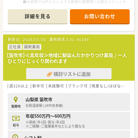
■大病院では行えないような医師や看護師との密なコミュニケ
ーションが取りやすく、患者様お一人お一人にきめ細かな対応が
可能です。
詳細を見る
お問い合わせ
■電子カルテ、オーダリングシステム導入済みです。
■ママさん薬剤師に優しい産休・育休実績多数。お子様の学校行
事でのお休みはご相談ください。
■マイカー通勤をご希望される場合、駐車場はご自身での確保が
更新日：
2026/07/30
薬剤師求人ID：
40249
必要となります。
正社員
調剤薬局
≪業務内容≫
【笛吹市】≪高年収≫地域に馴染んだかかりつけ薬局♪一人
■院内調剤（入院・一部外来）・監査
ひとりにじっくり関われます
■服薬指導
■薬歴管理（電子）
検討リストに追加
■ＤＩ業務 など
※病院調剤未経験の方でもわかりやすくご指導いただけます。
週32h以上
新卒可
未経験可
ブランク可
残業なし(ほぼなし含む)
≪おすすめポイント≫
■入院患者様の調剤、監査メインのお仕事となります。
山梨県 笛吹市
■注射混注業務、病棟業務など経験やご希望により携わることも
石和温泉駅 (JR中央本線)
勤務地
可能です。
年収550万円～600万円
※昇給：年1回・賞与：年2回
給与
※ご経験・ご就業条件などにより異なる
シフト制