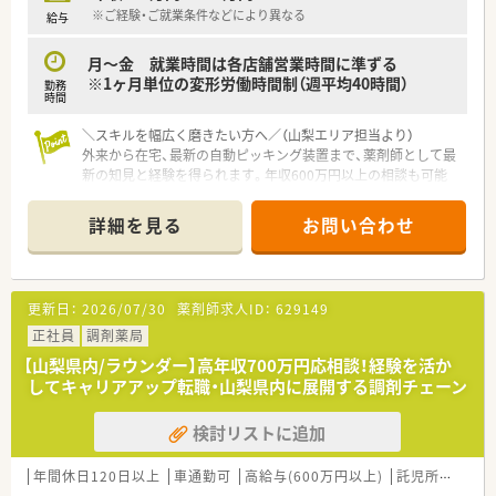
※ご経験・ご就業条件などにより異なる
給与
月～金 就業時間は各店舗営業時間に準ずる
※1ヶ月単位の変形労働時間制（週平均40時間）
勤務
時間
＼スキルを幅広く磨きたい方へ／（山梨エリア担当より）
外来から在宅、最新の自動ピッキング装置まで、薬剤師として最
新の知見と経験を得られます。年収600万円以上の相談も可能
で、あなたの意欲を正当に評価してくれる職場です。
＊------------------------------------------＊
詳細を見る
お問い合わせ
【店舗情報と応需状況について】
■甲府市を中心に複数の店舗を展開しており、地域のかかりつけ
薬局として住民の皆様の健康を支える重要な役割を担っていま
す。
更新日：
2026/07/30
薬剤師求人ID：
629149
■自動薬剤ピッキング装置などの最新設備を積極的に導入して
おり、調剤の安全性向上と業務のスピードアップを両立させてい
正社員
調剤薬局
ます。
【山梨県内/ラウンダー】高年収700万円応相談！経験を活か
■ドライブスルーやオンライン服薬指導、カフェ併設型店舗の運
してキャリアアップ転職・山梨県内に展開する調剤チェーン
営など、時代に合わせた多様なサービスを提供しているのが特徴
です。
検討リストに追加
【募集背景と求める人物像について】
■本社付けのラウンダーとして各店舗をサポートし、周囲の状況
年間休日120日以上
車通勤可
高給与(600万円以上)
託児所あり
認
を把握して臨機応変に行動できる方を募集しています。