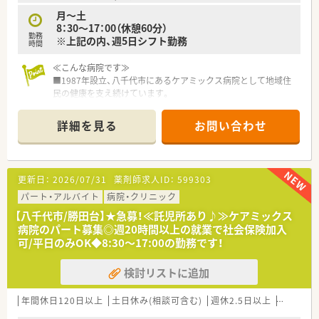
月～土
8：30～17：00（休憩60分）
勤務
※上記の内、週5日シフト勤務
時間
≪こんな病院です≫
■1987年設立、八千代市にあるケアミックス病院として地域住
民の健康を支え続けています。
■敷地が広く、緑が多いので患者様に安心・リラックスして過ご
していただける環境です。
詳細を見る
お問い合わせ
■一般病床195床・療養病床120床です。
複数科目診療している病院なので、病院薬剤師として経験を積め
る環境です。
※主な業務
更新日：
2026/07/31
薬剤師求人ID：
599303
服薬指導・監査・調剤・医薬品管理・DI業務・持参薬チェック・病棟
業務・注射セット・病棟服薬指導・院内委員会参加など
パート・アルバイト
病院・クリニック
【八千代市/勝田台】★急募！≪託児所あり♪≫ケアミックス
＜福利厚生＞
病院のパート募集◎週20時間以上の就業で社会保険加入
■≪病院敷地内に託児所あり≫
可/平日のみOK◆8:30～17:00の勤務です！
24時間対応！0歳児～小学校3年生までのお子様を中心にお預か
りしています。
検討リストに追加
育児休暇取得、復帰している職員も多くワークライフバランス◎
■職員食堂あり
■保養所・スポーツクラブ優待制度あり
年間休日120日以上
土日休み(相談可含む)
週休2.5日以上
週32h以