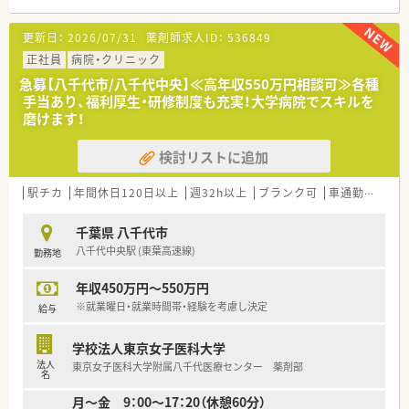
■大手法人が運営、安定した経営基盤
予防医学から救命救急・治療・リハビリテーション・介護・在宅支
更新日：
2026/07/31
薬剤師求人ID：
536849
援までの一貫した総合医療を推し進め、地域医療の充実および地
域住民の皆様との密着した医療を心掛けています。
正社員
病院・クリニック
急募【八千代市/八千代中央】≪高年収550万円相談可≫各種
手当あり、福利厚生・研修制度も充実！大学病院でスキルを
磨けます！
検討リストに追加
駅チカ
年間休日120日以上
週32h以上
ブランク可
車通勤可
寮
千葉県 八千代市
八千代中央駅 (東葉高速線)
勤務地
年収450万円～550万円
※就業曜日・就業時間帯・経験を考慮し決定
給与
学校法人東京女子医科大学
法人
東京女子医科大学附属八千代医療センター 薬剤部
名
月～金 9：00～17：20（休憩60分）