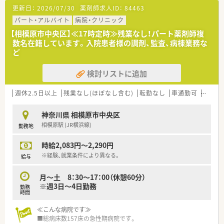
更新日：
2026/07/30
薬剤師求人ID：
84463
＼ココが魅力的♩／
■チーム医療の一員になりませんか？
パート・アルバイト
病院・クリニック
→こちらの病院では多職種連携を大切にしており、医師、看護
【相模原市中央区】≪17時定時≫残業なし！パート薬剤師複
師だけでなく、介護福祉士・管理栄養士など患者様に関わる全て
数名在籍しています。入院患者様の調剤、監査、病棟業務な
のスタッフと関わります。
ど
患者様の情報共有しながら、チーム医療の一員として就業頂け
ます！
検討リストに追加
＼法人のご紹介／
■板橋区、練馬区、埼玉県新座市に中小の9病院、介護老人保健施
週休2.5日以上
残業なし(ほぼなし含む)
転勤なし
車通勤可
託児所
設3施設、有料老人ホーム4施設を中心に人間ドック、ケアハウ
ス、訪問看護、居宅介護支援、看護専門学校と幅広く事業を展開
神奈川県 相模原市中央区
しているグループです。
相模原駅 (JR横浜線)
勤務地
■1989年に日本で最初の“日本リウマチ学会認定施設”（No.７）
に指定されました。
時給2,083円～2,290円
■産休・育休取得実績有！女性も長く働ける環境です。教育体制
＆福利厚生充実！
※経験、就業条件により異なる。
給与
＼こんな方にオススメです／
月～土 8：30～17：00（休憩60分）
■病院勤務希望で、早い時間までの勤務希望の方
※週3日～4日勤務
勤務
■病院の中でも、落ち着いた環境で働きたい方
時間
■お子様がいるので、18時までには帰宅したい方
≪こんな病院です≫
■総病床数157床の急性期病院です。