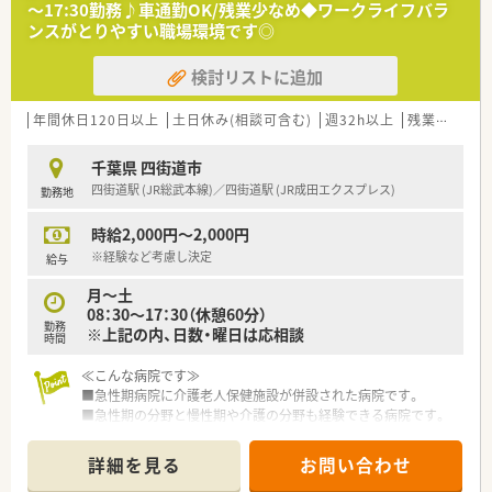
～17:30勤務♪車通勤OK/残業少なめ◆ワークライフバラ
ンスがとりやすい職場環境です◎
検討リストに追加
年間休日120日以上
土日休み(相談可含む)
週32h以上
残業なし(ほぼなし含む)
千葉県 四街道市
四街道駅 (JR総武本線)／四街道駅 (JR成田エクスプレス)
勤務地
時給2,000円～2,000円
※経験など考慮し決定
給与
月～土
08：30～17：30（休憩60分）
勤務
※上記の内、日数・曜日は応相談
時間
≪こんな病院です≫
■急性期病院に介護老人保健施設が併設された病院です。
■急性期の分野と慢性期や介護の分野も経験できる病院です。
■調剤業務は老健施設の調剤も行っております。
■他部署との連携もとりながら、業務の質を高めています。
詳細を見る
お問い合わせ
■有給消化率も高く、残業も少ないのでメリハリのある生活を送