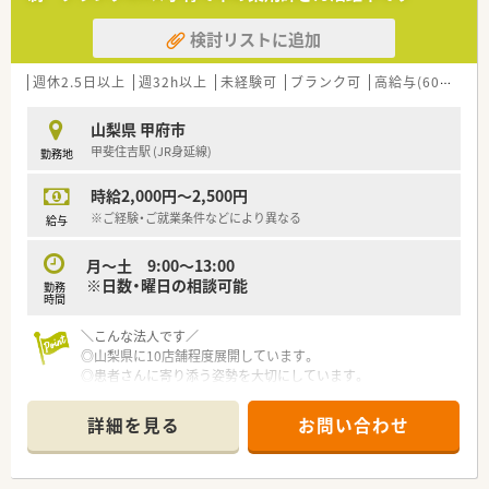
ません。
りつけ薬剤師としての役割を積極的に担える方を求めていま
す。
検討リストに追加
■ドライブスルー対応などの多様な状況下で、優先順位を判断し
て臨機応変に動くことができる柔軟な対応力を持つ方は大歓迎
です。
週休2.5日以上
週32h以上
未経験可
ブランク可
高給与(600万円以上)
【勤務実態について】
山梨県 甲府市
■全店舗で残業時間が月平均5時間から10時間程度と非常に少
甲斐住吉駅 (JR身延線)
勤務地
なく、終業後のプライベートな時間を大切にすることが可能で
す。
時給2,000円～2,500円
■年間休日は114日から116日確保されており、日曜と祝日に加
えた完全週休2日制のため、心身ともにリフレッシュできます。
※ご経験・ご就業条件などにより異なる
給与
■有給休暇の取得も法定通り可能であり、夏季休暇や年末年始休
暇と合わせて長期の休みを調整することも相談できる環境で
月～土 9:00～13:00
す。
※日数・曜日の相談可能
勤務
時間
【法人特徴について】
■山梨県を中心に12店舗を展開しており、地域住民から最も信
＼こんな法人です／
頼される「かかりつけ薬局」となることを目指している法人で
◎山梨県に10店舗程度展開しています。
す。
◎患者さんに寄り添う姿勢を大切にしています。
■自動薬剤ピッキング装置やクリーンベンチなど、最新の調剤機
◎社員ひとりひとりが患者さんのために何ができるかを考え
器を積極的に導入することで業務の効率化と安全性を両立して
地域のかかりつけ薬局を目指しています
詳細を見る
お問い合わせ
います。
◎訪問在宅にも対応しています
■カフェ併設型の店舗を運営するなど、従来の薬局の枠にとらわ
◎カフェ併設店もあり、患者様が気軽に
れず患者様が気軽に健康相談に訪れることができる工夫をして
健康相談へ来やすいような取り組みをしております