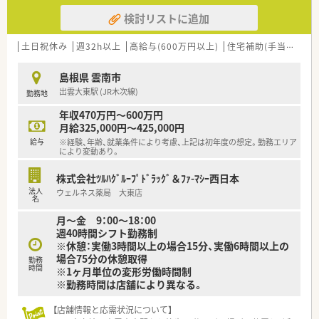
検討リストに追加
土日祝休み
週32h以上
高給与(600万円以上)
住宅補助(手当)あり
島根県 雲南市
出雲大東駅 (JR木次線)
勤務地
年収470万円～600万円
月給325,000円～425,000円
給与
※経験、年齢、就業条件により考慮、上記は初年度の想定。勤務エリア
により変動あり。
株式会社ﾂﾙﾊｸﾞﾙｰﾌﾟﾄﾞﾗｯｸﾞ＆ﾌｧ-ﾏｼｰ西日本
法人
ウェルネス薬局 大東店
名
月～金 9：00～18：00
週40時間シフト勤務制
※休憩：実働3時間以上の場合15分、実働6時間以上の
場合75分の休憩取得
勤務
時間
※1ヶ月単位の変形労働時間制
※勤務時間は店舗により異なる。
【店舗情報と応需状況について】