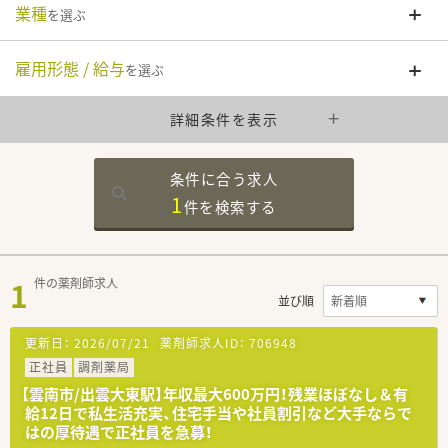
業種
を選ぶ
雇用形態 / 給与
を選ぶ
詳細条件を表示
条件に合う求人
1
件を
検索する
1
件の薬剤師求人
並び順
更新日：
2026/07/21
薬剤師求人ID：
706948
正社員
調剤薬局
【雲南市/出雲大東駅】年収最大600万円！残業ほぼなし＆有
給12日で私生活充実、住宅手当や社員割引など大手ならで
はの厚待遇で正社員を急募！