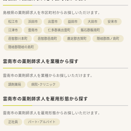
■すべてのドラッグストアを調剤併設店にする目標を掲げてお
り、地域住民のトータルヘルスケアを支える健康サポート拠点を
島根県の薬剤師求人を市区町村からお探しいただけます。
目指します。
■年間15店舗以上の新規出店を継続しており、中四国地方で最
松江市
浜田市
出雲市
益田市
大田市
安来市
も新卒入社数が多いなど将来性と活気に満ち溢れた成長著しい
企業です。
江津市
雲南市
仁多郡奥出雲町
飯石郡飯南町
邑智郡川本町
邑智郡邑南町
鹿足郡吉賀町
隠岐郡西ノ島町
【求人情報について】
■山陰エリアの正社員は年収530万円から600万円の提示が可能
隠岐郡隠岐の島町
であり、前職の給与やご経験を最大限に考慮して待遇を決定しま
す。
■薬剤師手当75,000円に加え、世帯主であれば月額15,000円の
雲南市の薬剤師求人を業種から探す
住宅手当が支給されるなど生活を支える福利厚生が大変充実し
ています。
雲南市の薬剤師求人を業種からお探しいただけます。
■賞与は年2回の支給で計4.5か月分の実績があり、昇給も年1回
実施されるため頑張り次第で着実な年収アップが狙える環境で
調剤薬局
病院・クリニック
す。
雲南市の薬剤師求人を雇用形態から探す
雲南市の薬剤師求人を雇用形態からお探しいただけます。
正社員
パート・アルバイト