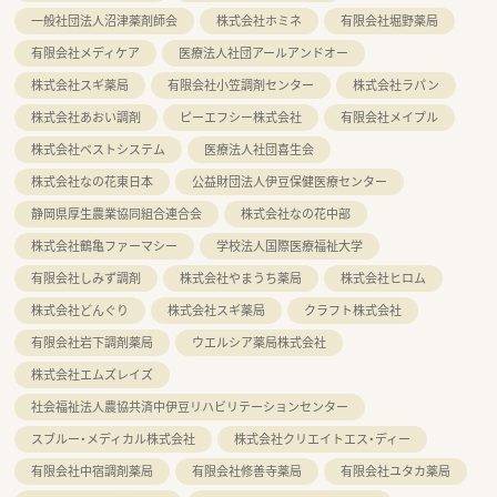
一般社団法人沼津薬剤師会
株式会社ホミネ
有限会社堀野薬局
有限会社メディケア
医療法人社団アールアンドオー
株式会社スギ薬局
有限会社小笠調剤センター
株式会社ラパン
株式会社あおい調剤
ピーエフシー株式会社
有限会社メイプル
株式会社ベストシステム
医療法人社団喜生会
株式会社なの花東日本
公益財団法人伊豆保健医療センター
静岡県厚生農業協同組合連合会
株式会社なの花中部
株式会社鶴亀ファーマシー
学校法人国際医療福祉大学
有限会社しみず調剤
株式会社やまうち薬局
株式会社ヒロム
株式会社どんぐり
株式会社スギ薬局
クラフト株式会社
有限会社岩下調剤薬局
ウエルシア薬局株式会社
株式会社エムズレイズ
社会福祉法人農協共済中伊豆リハビリテーションセンター
スブルー・メディカル株式会社
株式会社クリエイトエス・ディー
有限会社中宿調剤薬局
有限会社修善寺薬局
有限会社ユタカ薬局