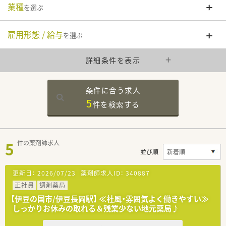
業種
を選ぶ
雇用形態 / 給与
を選ぶ
詳細条件を表示
条件に合う求人
5
件を
検索する
5
件の薬剤師求人
並び順
更新日：
2026/07/23
薬剤師求人ID：
340887
正社員
調剤薬局
【伊豆の国市/伊豆長岡駅】 ≪社風・雰囲気よく働きやすい≫
しっかりお休みの取れる＆残業少ない地元薬局♪