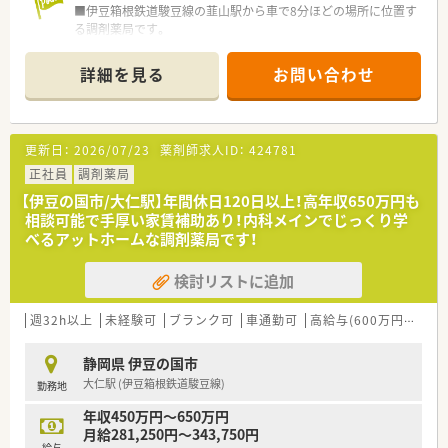
■伊豆箱根鉄道駿豆線の韮山駅から車で8分ほどの場所に位置す
る調剤薬局です。
■近隣の医療機関から外科や内科の処方箋を1日60枚から80枚
ほど応需しています。
詳細を見る
お問い合わせ
■薬剤師は常時2名、事務スタッフ1名の体制で、協力して業務を
行っています。
【法人特徴について】
更新日：
2026/07/23
薬剤師求人ID：
424781
■静岡県を中心に7店舗を展開し、地域に根差した薬局運営を行
う安定企業です。
正社員
調剤薬局
■マンツーマン型の出店形態が多く、患者様との距離が近いアッ
【伊豆の国市/大仁駅】年間休日120日以上！高年収650万円も
トホームな社風です。
相談可能で手厚い家賃補助あり！内科メインでじっくり学
■認定薬剤師の取得支援など、従業員のスキルアップや成長を積
べるアットホームな調剤薬局です！
極的に支援します。
検討リストに追加
【求人情報について】
■正社員として安定して勤務でき、年俸制の為賞与はありません
が昇給は年1回実施されます。
週32h以上
未経験可
ブランク可
車通勤可
高給与(600万円以上)
■年収は経験等を考慮し、480万円から600万円の間で相談が可
能となっています。
静岡県 伊豆の国市
■未経験の方やブランクがある方でも応募可能で、安心してスタ
大仁駅 (伊豆箱根鉄道駿豆線)
勤務地
ートできる環境です。
年収450万円～650万円
月給281,250円～343,750円
給与