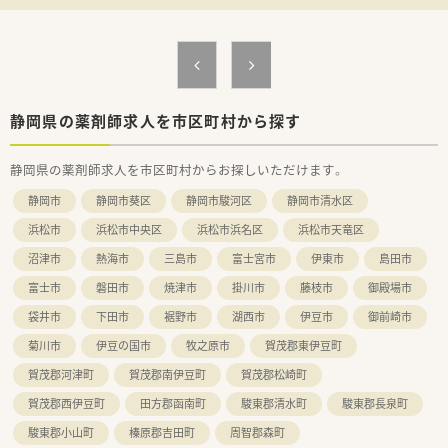
≪おすすめポイント≫
■給与は国家公務員の俸給に順じています。
■生後10ヶ月以上～4歳まで受入れ可能な託児所があります。
■転勤も無く長く働きやすい環境です。
静岡県の薬剤師求人を市区町村から探す
静岡県の薬剤師求人を市区町村からお探しいただけます。
静岡市
静岡市葵区
静岡市駿河区
静岡市清水区
浜松市
浜松市中央区
浜松市浜名区
浜松市天竜区
沼津市
熱海市
三島市
富士宮市
伊東市
島田市
富士市
磐田市
焼津市
掛川市
藤枝市
御殿場市
袋井市
下田市
裾野市
湖西市
伊豆市
御前崎市
菊川市
伊豆の国市
牧之原市
賀茂郡東伊豆町
賀茂郡河津町
賀茂郡南伊豆町
賀茂郡松崎町
賀茂郡西伊豆町
田方郡函南町
駿東郡清水町
駿東郡長泉町
駿東郡小山町
榛原郡吉田町
周智郡森町