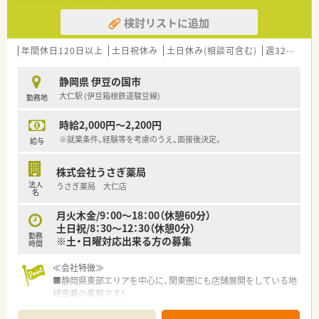
■正社員としてご入社いただく場合の提示年収は450万円から
検討リストに追加
650万円となっており、ご経験やスキルを考慮して決定します。
■住宅補助制度が大変充実しており、家賃の8割を会社が負担し
てくれる借り上げ社宅制度を利用することが可能です。
年間休日120日以上
土日祝休み
土日休み(相談可含む)
週32h以上
■昇給は年1回、賞与は年2回で合計2ヶ月分の支給実績があり、
日々の頑張りがしっかりと給与に反映される仕組みです。
静岡県 伊豆の国市
大仁駅 (伊豆箱根鉄道駿豆線)
勤務地
【法人特徴について】
■1999年に創業し、静岡県を中心に40店舗以上を展開してお
時給2,000円～2,200円
り、保険薬局事業のほかにも介護や訪問看護事業を運営していま
す。
※就業条件、経験等を考慮のうえ、面接後決定。
給与
■企業収益の盤石な体制を築いており、新卒から定年まで勤め上
げると約2000万円の退職金が支給される終身雇用を謳っていま
株式会社うさぎ薬局
す。
法人
うさぎ薬局 大仁店
■専門資格者が監修する納得感のある昇格・評価制度を定めてお
名
り、従業員がモチベーションを保ちながら長く働ける環境です。
月火木金/9：00～18：00（休憩60分）
土日祝/8：30～12：30（休憩0分）
勤務
※土・日曜対応出来る方の募集
時間
≪会社特徴≫
■静岡県東部エリアを中心に、関東圏にも店舗展開をしている地
域密着の薬局です！
■長くお勤め頂きたい気持ちから、終身雇用を謳い、その他福利