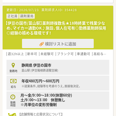
【勤務実態について】
更新日：
2026/07/23
薬剤師求人ID：
354428
■残業がほとんど発生せず、平日は18時に終業するため、終業後
も充実できます。
正社員
調剤薬局
■お休みは日曜・祝日と土曜午後で、週末の予定が立てやすい勤
【伊豆の国市/韮山駅】薬剤師複数名★18時終業で残業少な
務体系です。
め、マイカー通勤OK♪施設、個人在宅有◎勤務薬剤師採用
■シフトの協力体制が万全なため、有給休暇と合わせて連休の取
◎経験の積める環境です！
得も可能です。
検討リストに追加
【想定される業務内容】
■透析クリニック門前で、専門性の高い処方箋に対する調剤・服
薬指導が中心です。
週32h以上
新卒可
未経験可
ブランク可
車通勤可
高給与(600万円以上)
■予定処方が多いため、先の業務を見通しながら計画的に仕事を
進められます。
静岡県 伊豆の国市
■OTC医薬品の販売にも関わっていただき、セルフメディケーシ
韮山駅 (伊豆箱根鉄道駿豆線)
勤務地
ョンも支援します。
年収480万円～600万円
※就業条件、経験等を考慮のうえ、面接後決定。
給与
月～金/9：00～18：00(休憩60分)
土/9：00～13：00 休憩無し
勤務
※月単位の変形労働制
時間
【店舗情報と応需状況について】