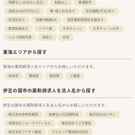
残業なし(ほぼなし含む)
転勤なし
車通勤可
高給与(600万円以上)
寮・借上社宅あり
住宅補助(手当)あり
託児所あり
扶養内勤務OK
認定薬剤師取得支援あり
教育制度あり
シフト制
大手チェーン
大手チェーン以外
ヘルプ体制充実
高収入
在宅
東海エリアから探す
東海の薬剤師求人をエリアからお探しいただけます。
岐阜県
静岡県
愛知県
三重県
伊豆の国市の薬剤師求人を法人名から探す
伊豆の国市の薬剤師求人を法人名からお探しいただけます。
株式会社杏林堂薬局
医療法人社団親和会
株式会社はいやく
有限会社ジョーブメディカル
株式会社うさぎ薬局
株式会社アイセイ薬局
ウエルシア薬局株式会社