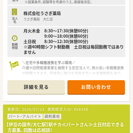
※就業条件、経験等を考慮のうえ、面接後決定。
株式会社うさぎ薬局
法人
うさぎ薬局 大仁店
名
月火木金 8:30～17:30(休憩60分)
9:00～18:00(休憩60分)
土日祝 8:30～12:30(休憩00分)
勤務
※週40時間シフト制勤務 土日祝は毎回勤務ではあり
時間
ません
＼在宅や多職種連携を学ぶ環境／
介護や訪問看護事業を展開する安定法人で、質の高い多職種連携
が経験できます。将来的に独立を目指す方への支援制度もあり、
高い志を持ってキャリアアップを叶えられます。
詳細を見る
お問い合わせ
【店舗情報と応需状況について】
■最寄り駅の大仁駅から徒歩11分ほどの場所に位置しており、
マイカーでの通勤も可能なので日々の移動にとても便利です。
■近隣にあるクリニックから内科の処方箋をメインに応需して
更新日：
2026/07/23
薬剤師求人ID：
458338
おり、1日あたりの枚数は約100枚となっています。
■処方箋に対して薬剤師は常時3名から4名体制で対応してお
パート・アルバイト
調剤薬局
り、事務スタッフも4名在籍しているため連携がスムーズです。
【伊豆の国市/大仁駅】駅チカ≪パートさん≫土日対応できる
方募集、回数は応相談！
【求人情報について】