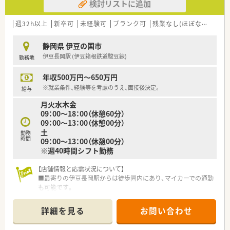
検討リストに追加
週32h以上
新卒可
未経験可
ブランク可
残業なし(ほぼなし含む)
静岡県 伊豆の国市
伊豆長岡駅 (伊豆箱根鉄道駿豆線)
勤務地
年収500万円～650万円
※就業条件、経験等を考慮のうえ、面接後決定。
給与
月火水木金
09：00～18：00（休憩60分）
09：00～13：00（休憩00分）
土
勤務
時間
09：00～13：00（休憩00分）
※週40時間シフト勤務
【店舗情報と応需状況について】
■最寄りの伊豆長岡駅からは徒歩圏内にあり、マイカーでの通勤
も可能です。
■地域の透析クリニック門前で、内科と人工透析の処方箋を主に
応需します。
詳細を見る
お問い合わせ
■1日の処方箋枚数は約40枚で、薬剤師2名体制で落ち着いて対
応できます。