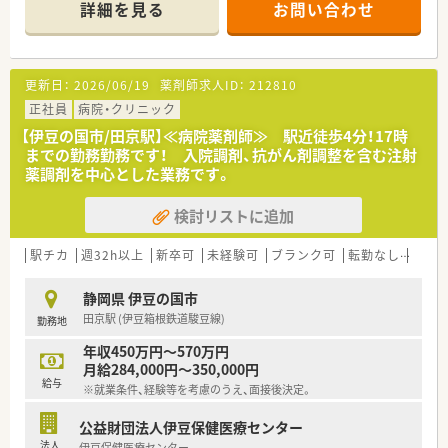
厚生も充実している企業です。
詳細を見る
お問い合わせ
■教育にも力を入れており、学会参加や研修費用も会社がサポー
トしてくれます。
■神奈川県には在宅患者数日本一の店舗があるなど、各エリアで
地域に根差した医療を提供しています。
更新日：
2026/06/19
薬剤師求人ID：
212810
■65歳までの再雇用制度がございます。
■女性が働きやすいよう育児支援制度も整っており、仕事と育児
正社員
病院・クリニック
の両立をされているママ薬剤師さんも活躍中です。
【伊豆の国市/田京駅】≪病院薬剤師≫ 駅近徒歩4分！17時
までの勤務勤務です！ 入院調剤、抗がん剤調整を含む注射
≪店舗特徴≫
薬調剤を中心とした業務です。
■内科メインで、調剤の基本が学べる薬局です。
■薬剤師は常に複数名体制です。
検討リストに追加
■女性が働きやすいよう育児支援制度も整っており、仕事と育児
の両立をされているママ薬剤師さんも活躍中です。
■弊社からのご紹介実績もあり、安心してご就業いただけます。
駅チカ
週32h以上
新卒可
未経験可
ブランク可
転勤なし
車通
静岡県 伊豆の国市
田京駅 (伊豆箱根鉄道駿豆線)
勤務地
年収450万円～570万円
月給284,000円～350,000円
給与
※就業条件、経験等を考慮のうえ、面接後決定。
公益財団法人伊豆保健医療センター
法人
伊豆保健医療センター