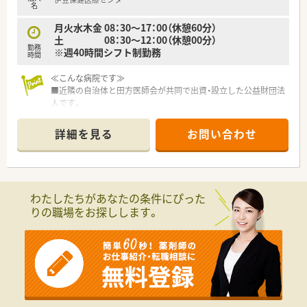
名
月火水木金 08：30～17：00（休憩60分）
土 08：30～12：00（休憩00分）
勤務
※週40時間シフト制勤務
時間
≪こんな病院です≫
■近隣の自治体と田方医師会が共同で出資・設立した公益財団法
人です。
■地域住民のための医療機関として、行政と医師会がタッグを組
んで運営しています。
詳細を見る
お問い合わせ
■同じ伊豆の国市内にある順天堂大学医学部附属静岡病院と非
常に強い連携体制を敷いています。
■急性期治療を終えた患者の受け入れや、回復期のリハビリ、在
宅復帰への支援を行う病院です。
■二次救急医療や抗がん剤による化学療法などの治療も行って
わたしたちがあなたの条件にぴった
います。
りの職場をお探しします。
≪業務内容≫
■入院患者様の調剤、監査、服薬指導 ※外来は院外処方
■注射薬調剤（抗がん剤、ＴＰＮ混注あり）
■病棟服薬指導
■医薬品管理、医薬品情報管理
■持参薬管理
■チーム医療（医師看護師との連携）