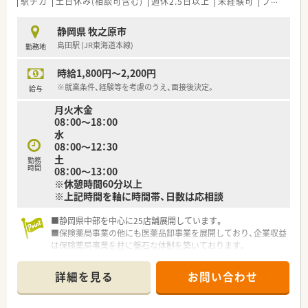
駅チカ
土日休み(相談可含む)
週休2.5日以上
未経験可
ブランク可
静岡県 牧之原市
島田駅 (JR東海道本線)
勤務地
時給1,800円～2,200円
※就業条件、経験等を考慮のうえ、面接後決定。
給与
月火木金
08：00～18：00
水
08：00～12：30
土
勤務
時間
08：00～13：00
※休憩時間60分以上
※上記時間を軸に時間帯、日数は応相談
■静岡県中部を中心に25店舗展開しています。
■保険薬局事業の他にも医薬品卸事業を展開しており、企業収益
は保険薬局事業を柱に盤石な体制を築いております。
■出店形態は病院門前からマンツーマン型など様々な形態があ
り、地域医療から総合医療まで幅広く医療貢献しております。
詳細を見る
お問い合わせ
■かかりつけ薬局として従業員は積極的に認定薬剤師を取得し
ており、会社も資格支援制度を整備するなど取得しやすい環境を
作られております。