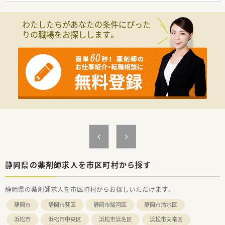
■各種保険は完備しているほか、薬剤師賠償責任保険や個人情報
漏えい保険など安心して働ける環境です。
わたしたちがあなたの条件にぴった
■結婚お祝金や出産お祝金をはじめ、保育料手当や家族手当、配
りの職場をお探しします。
偶者手当など世帯を持たれている方への手当は厚い会社です。
■帰省手当（県外出身者対象・年２回、入社後５年間）やマイゴー
ルデンウィーク制度（最大７日間の休暇）など、県外ご出身の方に
も手厚い会社です。
静岡県の薬剤師求人を市区町村から探す
静岡県の薬剤師求人を市区町村からお探しいただけます。
静岡市
静岡市葵区
静岡市駿河区
静岡市清水区
浜松市
浜松市中央区
浜松市浜名区
浜松市天竜区