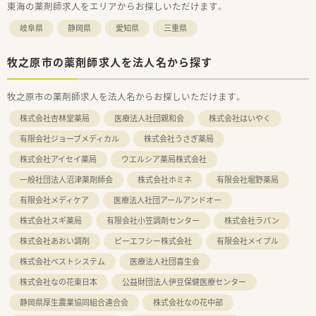
東海の薬剤師求人をエリアからお探しいただけます。
岐阜県
静岡県
愛知県
三重県
牧之原市の薬剤師求人を法人名から探す
牧之原市の薬剤師求人を法人名からお探しいただけます。
株式会社杏林堂薬局
医療法人社団親和会
株式会社はいやく
有限会社ジョーブメディカル
株式会社うさぎ薬局
株式会社アイセイ薬局
ウエルシア薬局株式会社
一般社団法人沼津薬剤師会
株式会社ホミネ
有限会社堀野薬局
有限会社メディケア
医療法人社団アールアンドオー
株式会社スギ薬局
有限会社小笠調剤センター
株式会社ラパン
株式会社あおい調剤
ピーエフシー株式会社
有限会社メイプル
株式会社ベストシステム
医療法人社団喜生会
株式会社なの花東日本
公益財団法人伊豆保健医療センター
静岡県厚生農業協同組合連合会
株式会社なの花中部