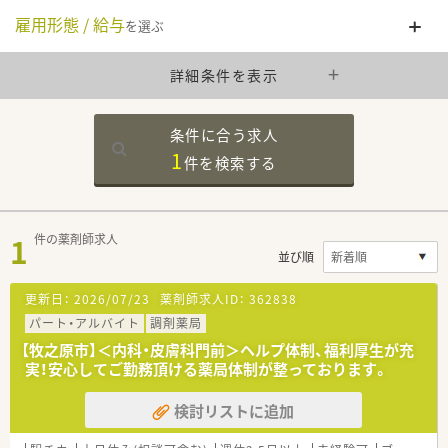
雇用形態 / 給与
を選ぶ
詳細条件を表示
条件に合う求人
1
件を
検索する
1
件の薬剤師求人
並び順
更新日：
2026/07/23
薬剤師求人ID：
362838
パート・アルバイト
調剤薬局
【牧之原市】＜内科・皮膚科門前＞ヘルプ体制、福利厚生が充
実！安心してご勤務頂ける薬局体制が整っております。
検討リストに追加