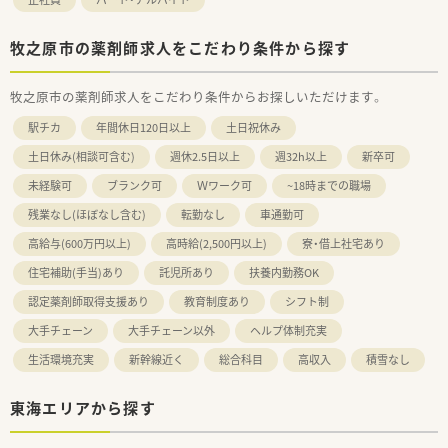
牧之原市の薬剤師求人をこだわり条件から探す
牧之原市の薬剤師求人をこだわり条件からお探しいただけます。
駅チカ
年間休日120日以上
土日祝休み
土日休み(相談可含む)
週休2.5日以上
週32h以上
新卒可
未経験可
ブランク可
Ｗワーク可
~18時までの職場
残業なし(ほぼなし含む)
転勤なし
車通勤可
高給与(600万円以上)
高時給(2,500円以上)
寮・借上社宅あり
住宅補助(手当)あり
託児所あり
扶養内勤務OK
認定薬剤師取得支援あり
教育制度あり
シフト制
大手チェーン
大手チェーン以外
ヘルプ体制充実
生活環境充実
新幹線近く
総合科目
高収入
積雪なし
東海エリアから探す