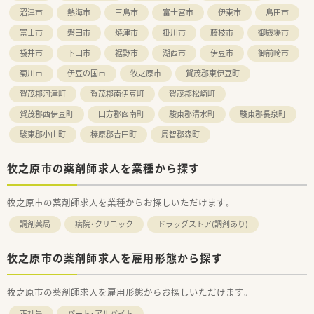
沼津市
熱海市
三島市
富士宮市
伊東市
島田市
富士市
磐田市
焼津市
掛川市
藤枝市
御殿場市
袋井市
下田市
裾野市
湖西市
伊豆市
御前崎市
菊川市
伊豆の国市
牧之原市
賀茂郡東伊豆町
賀茂郡河津町
賀茂郡南伊豆町
賀茂郡松崎町
賀茂郡西伊豆町
田方郡函南町
駿東郡清水町
駿東郡長泉町
駿東郡小山町
榛原郡吉田町
周智郡森町
牧之原市の薬剤師求人を業種から探す
牧之原市の薬剤師求人を業種からお探しいただけます。
調剤薬局
病院・クリニック
ドラッグストア(調剤あり)
牧之原市の薬剤師求人を雇用形態から探す
牧之原市の薬剤師求人を雇用形態からお探しいただけます。
正社員
パート・アルバイト