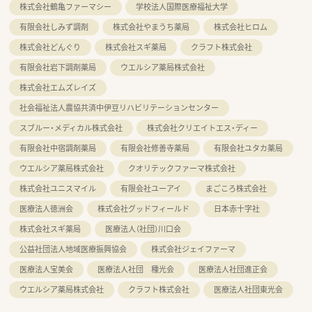
株式会社鶴亀ファーマシー
学校法人国際医療福祉大学
有限会社しみず調剤
株式会社やまうち薬局
株式会社ヒロム
株式会社どんぐり
株式会社スギ薬局
クラフト株式会社
有限会社岩下調剤薬局
ウエルシア薬局株式会社
株式会社エムズレイズ
社会福祉法人農協共済中伊豆リハビリテーションセンター
スブルー・メディカル株式会社
株式会社クリエイトエス・ディー
有限会社中宿調剤薬局
有限会社修善寺薬局
有限会社ユタカ薬局
ウエルシア薬局株式会社
クオリテックファーマ株式会社
株式会社ユニスマイル
有限会社ユーアイ
まごころ株式会社
医療法人徳洲会
株式会社グッドフィールド
日本赤十字社
株式会社スギ薬局
医療法人（社団）川口会
公益社団法人地域医療振興協会
株式会社ジェイファーマ
医療法人宝美会
医療法人社団 種光会
医療法人社団進正会
ウエルシア薬局株式会社
クラフト株式会社
医療法人社団東光会