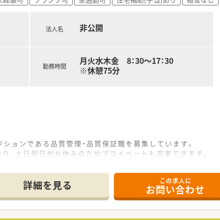
器内科の知識を深め、将来的に管理職や在宅分野のスペシャリス
趣味や家族との時間を大切にしながら、無理のない範囲で地域医
非公開
法人名
月火水木金 8：30～17：30
勤務時間
※休憩75分
ジションである品質管理・品質保証職を募集しています。
おり、土日祝日がお休みのためプライベートも充実できます。
の評価に応じて決定され、昇給や賞与制度も整っています。
この求人に
て】
詳細を見る
お問い合わせ
強化を見据え、新たな仲間を増員募集することになりました。
い方でも、専門知識を学び成長したいという意欲を歓迎します。
進めるため、周囲と円滑なコミュニケーションが取れる方を求め