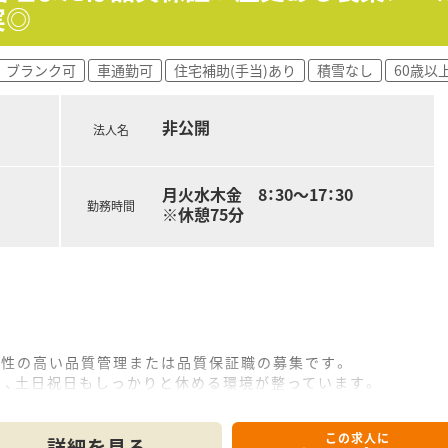
実◎
り、土日祝日は原則としてお休みとなります。
ブランク可
車通勤可
住宅補助(手当)あり
積雪なし
60歳以
暇、年末年始休暇など長期休暇も充実しています。
根付いており、有給休暇も気兼ねなく取得できます。
非公開
法人名
月火水木金 8：30～17：30
勤務時間
※休憩75分
献性の高い品質管理または品質保証職の募集です。
く、土日祝日もしっかりと休める環境が整っています。
面接での評価を総合的に判断して決定されます。
この求人に
て】
詳細を見る