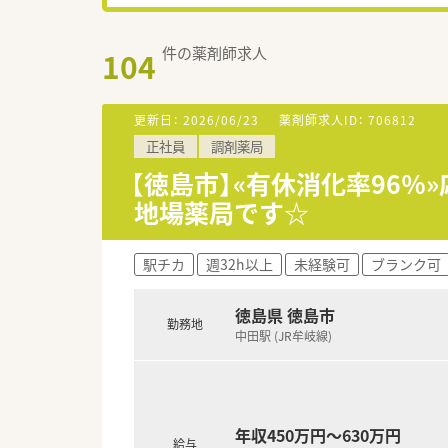
件の薬剤師求人
104
更新日：
2026/06/23
薬剤師求人ID：
706812
正社員
調剤薬局
【徳島市】«有休消化率96
地場薬局です☆
駅チカ
週32h以上
未経験可
ブランク可
徳島県 徳島市
勤務地
中田駅 (JR牟岐線)
年収450万円～630万円
給与