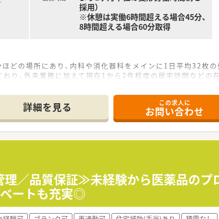
す
採用）
※休憩は実働6時間超える場合45分、
8時間超える場合60分取得
分ほどの場所にあり、内科や消化器科をメインに1日平均32枚
ており、外来業務に加えて現在1から2件程度の居宅訪問などの
名の体制で運営されており、現在は体制強化のために正社員とし
この求人に
て】
詳細を見る
お問い合わせ
ービスを提供するため、店舗の中核となって活躍いただける正社
前向きな方や、患者様一人ひとりに真摯に向き合い、誠実な対応
応募も打診ベースで相談可能であり、新たな環境で一歩を踏み出
展開しており、県下一円の強力な店舗連携によって盤石な経営基
師を育成するノウハウを蓄積しており、教育体制と実績には四国
管理／品質保証≫未経験から医薬品のプロ
療の強化や既存店舗の質を高める方針を掲げ、地域医療の質を
イベートも充実◎
法人で正社員として着実にキャリアを築き、安定した高年収と
未経験可
ブランク可
車通勤可
住宅補助(手当)あり
積雪なし