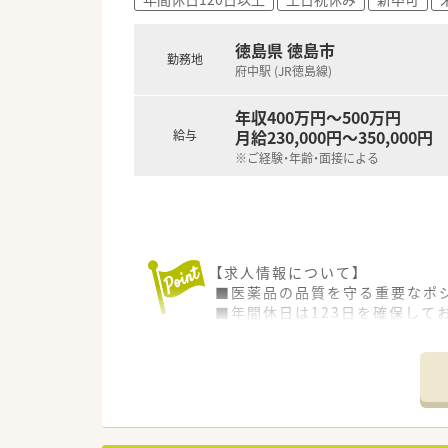
す。
■教育体制が整った環境で消化
■有休消化率の高さを重視し、
徳島県 徳島市
勤務地
府中駅 (JR徳島線)
年収400万円～500万円
月給230,000円～350,000円
給与
※ご経験・年齢・面接による
【求人情報について】
■医薬品の品質を守る重要なポ
■年間休日は123日を確保して
■給与はご経験や年齢、面接で
【募集背景と求める人物像につい
■今後の事業拡大と組織体制の
■医薬品業界での実務経験がな
■チームで協力しながら業務を