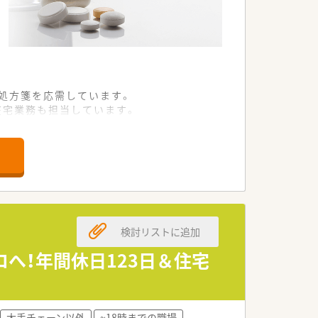
の処方箋を応需しています。
在宅業務も担当しています。
て参画できる方を急募中です。
員の薬剤師を募集しています。
ができる方を求めています。
したい方を積極的に支援します。
検討リストに追加
盤を築いている地元大手企業です。
地方でも屈指の定評があります。
へ！年間休日123日＆住宅
追求する運営を大切にしています。
休日を両立させたい方に強くお勧めしま
大手チェーン以外
~18時までの職場