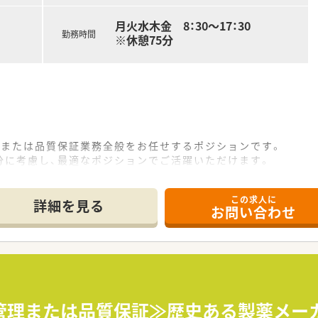
月火水木金 8：30～17：30
勤務時間
※休憩75分
理または品質保証業務全般をお任せするポジションです。
分に考慮し、最適なポジションでご活躍いただけます。
揮できるステージを用意してお待ちしております。
この求人に
て】
詳細を見る
お問い合わせ
強化を見据えた、計画的な増員募集となります。
保証に関する実務経験をお持ちの方を求めています。
で、専門性を高めたい方に最適な環境です。
齢を考慮し、年収500万円～700万円を想定しています。
あり、日々の頑張りが正当に評価される環境です。
管理または品質保証≫歴史ある製薬メー
手当など、充実した手当で生活をサポートします。