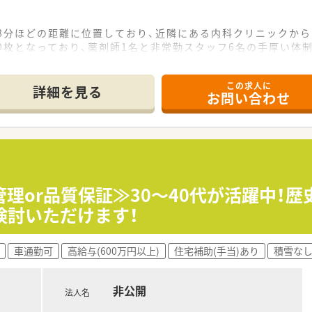
で8分ほどの距離に位置しており、近隣にある内科クリニックか
0枚となっており、薬剤師1名と非常勤スタッフ6名の手厚い体
んでおり、訪問薬局支援システムを活用することで徹底した患者
この求人に
て】
詳細を見る
お問い合わせ
件となっており、即戦力として店舗の運営を支えていただける実
、患者様一人ひとりに寄り添った丁寧な服薬指導やコミュニケ
任ある立場を目指したい方や、若手としてキャリアを積みたい
事業を展開しており、調剤薬局以外も好調なため経営基盤が非
理or品質保証≫30～40代が活躍中！
アで41店舗を運営しており、売上高120億円を超える規模を
検討いただけます！
度や人事考課システムを導入しており、風通しの良い社風と働
車通勤可
高給与(600万円以上)
住宅補助(手当)あり
積雪な
0万円から600万円となっており、これまでのご経験やスキル
の支給があり、明確な評価制度に基づいて日々の頑張りが給与に
手当などの諸手当が充実しており、個人の専門性を高めること
非公開
法人名