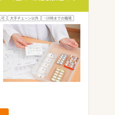
上可
大手チェーン以外
~18時までの職場