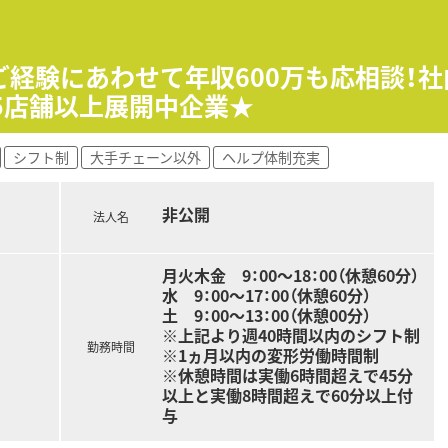
の安全を守るという、大きな社会的貢献を実感できる仕事です。
ノウハウと安定した経営基盤のもとで、安心して長く働けます。
ご経験にあわせて年収600万も応相談！
ルを習得し、着実なキャリアアップを目指せる環境があります。
5店舗以上展開中企業★
準備を行い、日中は医薬品の品質試験に集中して取り組みます。
シフト制
大手チェーン以外
ヘルプ体制充実
タの取りまとめを行い、翌日の業務計画を立てて終業します。
出荷判定業務を行い、午後は会議や記録の承認作業を行います。
非公開
法人名
月火木金 9：00～18：00（休憩60分）
水 9：00～17：00（休憩60分）
土 9：00～13：00（休憩00分）
※上記より週40時間以内のシフト制
勤務時間
※1ヵ月以内の変形労働時間制
※休憩時間は実働6時間超えで45分
以上と実働8時間超えで60分以上付
与