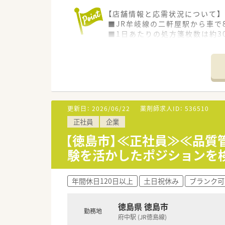
【店舗情報と応需状況について】
■JR牟岐線の二軒屋駅から車
■1日あたりの処方箋枚数は約3
■在宅医療にも積極的に取り組
【募集背景と求める人物像につい
■今回は欠員補充による急募案
■地域医療への貢献意欲が高く
す。
■将来的に管理薬剤師などの責
更新日：
2026/06/22
薬剤師求人ID：
536510
正社員
企業
【法人特徴について】
■医・食・福・美を軸に多角的な
【徳島市】≪正社員≫≪品質管
■徳島県を中心に四国・関西エリ
験を活かしたポジションを
■現場の声から生まれた休暇制
【求人情報について】
年間休日120日以上
土日祝休み
ブランク可
■正社員の募集で想定年収は43
■昇給は年1回、賞与は年2回
■認定薬剤師手当や管理薬剤師
徳島県 徳島市
勤務地
府中駅 (JR徳島線)