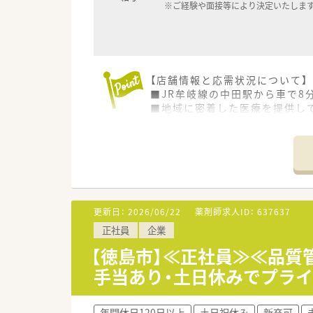
※ご経験や面接等により決定いたしま
【店舗情報と応需状況について】
■JR牟岐線の中田駅から車で8
■地域に密着した医療を提供し
■薬剤師はパート1名と事務1
【募集背景と求める人物像につい
■地域の患者様へより手厚いサ
■複数の店舗を経験することに
■未経験やブランクがある方の
更新日：
2026/06/22
薬剤師求人ID：
637637
【法人特徴について】
正社員
企業
■徳島県下で最も多い店舗数を
■創業以来、レベルの高い薬剤
【徳島市】≪正社員≫≪品質
■今後は新規出店よりも在宅医
手当あり・土日休みでプラ
【こんな方にオススメ】
■徳島県内最大手の安心できる
年間休日120日以上
土日祝休み
新卒可