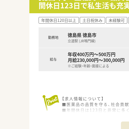
間休日123日で私生活も充
【勤務実態について】
■年間休日は123日となってお
年間休日120日以上
土日祝休み
未経験可
■ゴールデンウィークや夏期休
■チーム内で協力し合う風土が
徳島県 徳島市
勤務地
立道駅 (JR鳴門線)
年収400万円～500万円
月給230,000円～300,000円
給与
※ご経験・年齢・面接による
【求人情報について】
■医薬品の品質を守る、社会貢
■年間休日は123日と非常に多
■給与はご自身の経験や年齢、
【募集背景と求める人物像につい