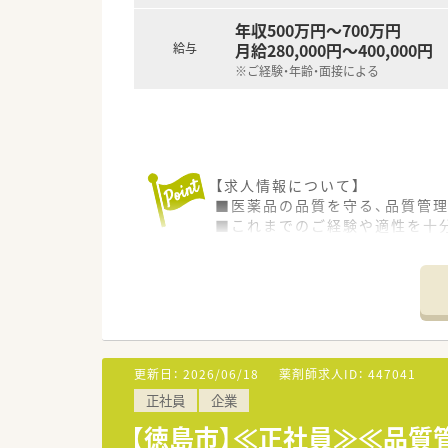
年収500万円～700万円
月給280,000円～400,000円
給与
※ご経験・年齢・面接による
【求人情報について】
■医薬品の品質を守る、品質管
■これまでのご経験や適性を十
■あなたのキャリアを存分に発
【募集背景と求める人物像につい
■今後の事業拡大と組織体制の
■医薬品の品質管理または品質
■安定した経営基盤を持つ企業
更新日：
2026/06/18
薬剤師求人ID：
447041
【想定されるモデル年収】
正社員
企業
■これまでのご経験やスキル、年
■年1回の昇給と年2回の賞与が
【徳島市】≪正社員≫≪品質
■住宅手当や家族手当、薬剤師