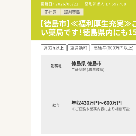
更新日：
2026/06/22
薬剤師求人ID：
597708
【やりがい/おすすめポイント】
正社員
調剤薬局
■人々の健康に直結する医薬品
■100年以上の歴史で培われた
【徳島市】≪福利厚生充実≫
■未経験からでも専門的なスキ
い薬局です！徳島県内にも1
【1日の流れ】
■試験担当者は、朝礼後に試験
週32h以上
車通勤可
高給与(600万円以上)
■午後は試験結果の確認やデー
■品質保証担当者は、午前中に
徳島県 徳島市
勤務地
二軒屋駅 (JR牟岐線)
年収430万円～600万円
給与
※ご経験や業務内容により相談可能