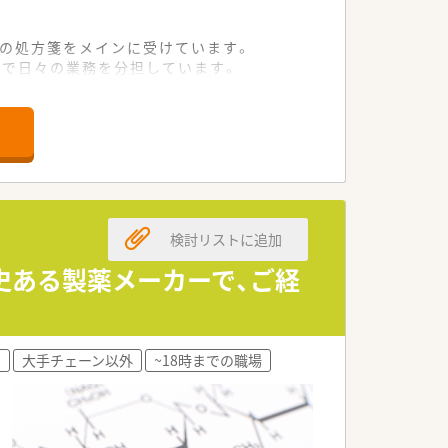
らの処方箋をメインに受けています。
制で日々の業務を分担しています。
管理と業務効率化を実現しています。
務経験のある方を幅広く募集します。
ーションを大切にできる方を求めていま
意欲的な薬剤師の方を歓迎しています。
検討リストに追加
常に安定している優良法人です。
歴史ある製薬メーカーで、ご経
持つ地域屈指のチェーン薬局です。
きやすい労働環境の整備に努めています。
し
大手チェーン以外
~18時までの職場
を最大限に考慮して決定されます。
反映される納得感の高い環境です。
が直接的な収入アップに繋がります。