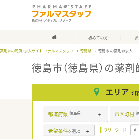
株式会社メディカルリソース
初めての方
求
薬剤師の転職・求人サイト ファルマスタッフ
徳島県
徳島市
徳島市（徳島県）
の薬剤
エリア
で探
都道府県
市区町村
徳島県
希望条件
フリーワード
を選ぶ