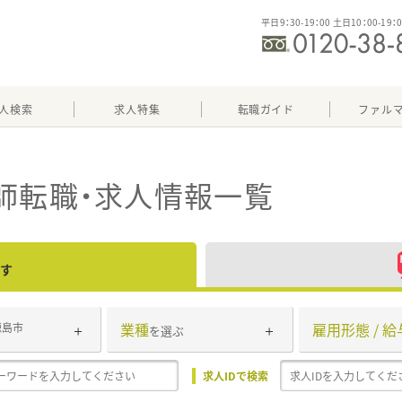
平日9：30-19：00 土日10：00-19：
人検索
求人特集
転職ガイド
ファル
師転職・求人情報一覧
す
業種
雇用形態 / 給
徳島市
を選ぶ
求人IDで検索