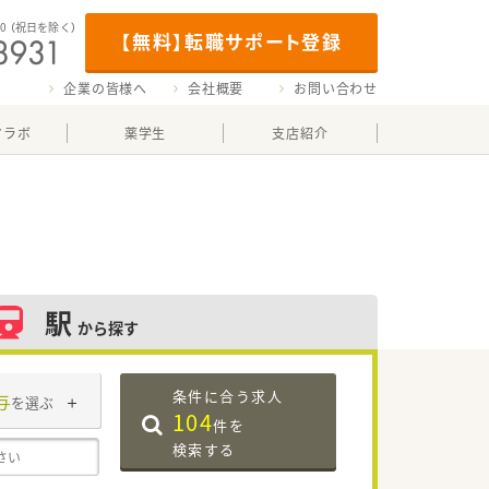
00
（祝日を除く）
【無料】転職サポート登録
企業の皆様へ
会社概要
お問い合わせ
マラボ
薬学生
支店紹介
駅
から探す
条件に合う求人
与
を選ぶ
104
件を
検索する