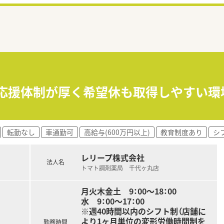
％»応援体制が厚く希望休も取得しやすい
転勤なし
車通勤可
高給与(600万円以上)
教育制度あり
シ
レリープ株式会社
法人名
トマト調剤薬局 千代ヶ丸店
月火木金土 9：00～18：00
水 9：00～17：00
※週40時間以内のシフト制（店舗に
より1ヶ月単位の変形労働時間制を
勤務時間