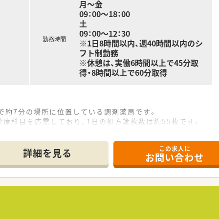
月～金
店も行われています。
09：00～18：00
なります。
土
09：00～12：30
勤務時間
※1日8時間以内、週40時間以内のシ
フト制勤務
※休憩は、実働6時間以上で45分取
得・8時間以上で60分取得
で約7分の場所に位置している調剤薬局です。
療科目を応需しており、1日の処方箋枚数は約55枚です。
の常時2名体制で、安心して業務に取り組めます。
この求人に
て】
詳細を見る
お問い合わせ
員補充のため、即戦力として活躍してくださる方を募集します。
、地域医療に貢献したいという意欲のある方を求めています。
のスタッフと協力しながら業務を遂行できる方を歓迎します。
で12店舗の調剤薬局を展開している地域密着型の企業です。
極的に行っており、業務効率化を常に推進しています。