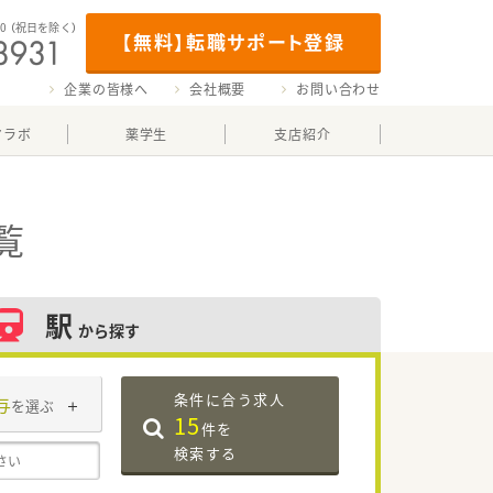
00
（祝日を除く）
【無料】転職サポート登録
企業の皆様へ
会社概要
お問い合わせ
マラボ
薬学生
支店紹介
覧
駅
から探す
条件に合う求人
与
を選ぶ
15
件を
検索する