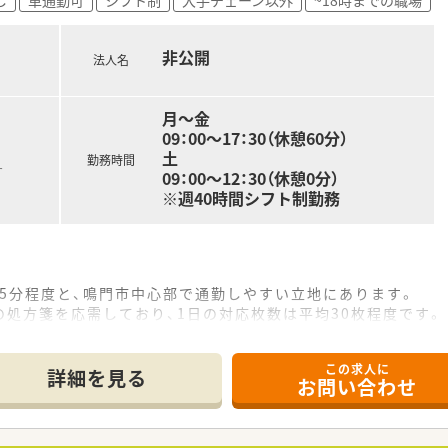
があり、日々の頑張りがしっかりと収入に反映される仕組みです
ど、職能に応じた手当が充実しており安定した収入が得られます
非公開
法人名
月～金
09：00～17：30（休憩60分）
土
勤務時間
す
09：00～12：30（休憩0分）
※週40時間シフト制勤務
で5分程度と、鳴門市中心部で通勤しやすい立地にあります。
処方箋を応需しており、1日の対応枚数は平均30枚程度です。
を行っており、落ち着いた環境で患者様と向き合えます。
この求人に
て】
詳細を見る
お問い合わせ
剤師が異動予定のための、補充人員の募集となります。
ブランクがある方のご応募も相談可能となっています。
を持ちながら周囲と協力して業務に取り組める方を求めています