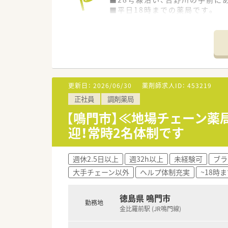
■平日18時までの薬局です。
■隣接する内科系クリニックか
■処方箋枚数は1日あたり55枚
■薬剤師は常時2名体制です。（常
＜研修体制＞
■配属先店舗にてOJT研修をお
■各種勉強会にも参加頂けます
更新日：
2026/06/30
薬剤師求人ID：
453219
正社員
調剤薬局
＜設備導入＞
■電子薬歴、ユニバーサルカセ
【鳴門市】≪地場チェーン薬
迎！常時2名体制です
＜法人概要＞
■徳島県を中心にグループ企業
■かかりつけや後発品について
週休2.5日以上
週32h以上
未経験可
ブラ
■地域体制加算は12店舗中4店
大手チェーン以外
ヘルプ体制充実
~18時
■祝日がある週については代わ
徳島県内でも比較的休日が多
■離職率は低く、従業員の皆さ
徳島県 鳴門市
勤務地
■設備投資は全国大手に負けな
金比羅前駅 (JR鳴門線)
ほぼ全店に監査レンジを導入さ
小児科門前ではロボットアーム