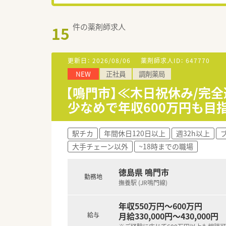
件の薬剤師求人
15
更新日：
2026/08/06
薬剤師求人ID：
647770
NEW
正社員
調剤薬局
【鳴門市】≪木日祝休み/完
少なめで年収600万円も目
駅チカ
年間休日120日以上
週32h以上
大手チェーン以外
~18時までの職場
徳島県 鳴門市
勤務地
撫養駅 (JR鳴門線)
年収550万円～600万円
月給330,000円～430,000円
給与