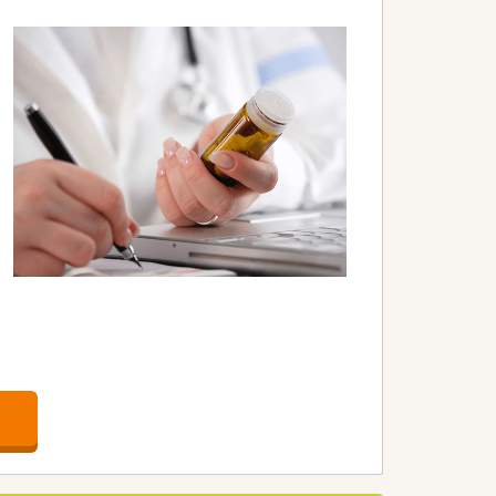
。
。
。