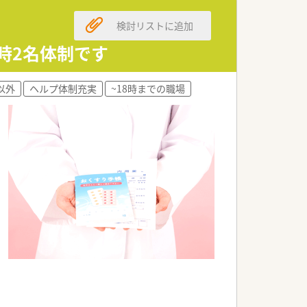
検討リストに追加
常時2名体制です
以外
ヘルプ体制充実
~18時までの職場