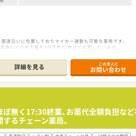
可能
、国道沿いに位置しておりマイカー通勤も可能な薬局です。
尿病などの処方箋を1日平均25枚ほど応需しています。
が整っており、効率的に業務を進めることができる環境です。
この求人に
て】
詳細を見る
お問い合わせ
員補充であり、即戦力として活躍できる経験者を求めています。
人薬剤師の時間帯も安心して対応できる方を歓迎いたします。
意欲があり、患者様に優しく寄り添えるお人柄の方を求めます。
患者様第一主義を掲げて地域医療に貢献している企業です。
取っており、疑義照会や情報共有がスムーズに行える環境です。
ほぼ無く17:30終業、お薬代全額負担な
者様一人ひとりと顔の見える関係性を築くことを大切にします。
開するチェーン薬局。
タートとなり、ご経験次第で600万円以上も相談可能です。
し
車通勤可
シフト制
大手チェーン以外
~18時までの職場