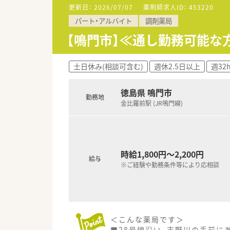
更新日：
2026/07/07
薬剤師求人ID：
453220
【法人特徴について】
パート・アルバイト
調剤薬局
■徳島県内で複数の調剤薬局を
■実務実習指導薬剤師が3名在
【鳴門市】≪通し勤務可能な方
■直近の離職率は10%未満と低
【こんな取り組みをしています】
土日休み(相談可含む)
週休2.5日以上
週32
■研修会や勉強会の参加費用を
■同居されているご家族まで対
徳島県 鳴門市
■定期的な勉強会の開催や社員
勤務地
金比羅前駅 (JR鳴門線)
時給1,800円～2,200円
給与
※ご経験や勤務条件等により応相談
＜こんな薬局です＞
■28号線沿い、吉野川の手前に