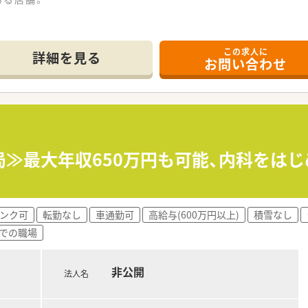
らの処方箋を応需しています。
程度です。施設調剤も対応しています。
この求人に
勤1名+ヘルプ1名）
詳細を見る
お問い合わせ
こなっています。
。
ット付き自動分包機、監査レンジを導入済みです。
局≫最大年収650万円も可能、内科をは
を含め12店舗展開されている地元企業です。
は患者様やDrのニーズもございますので各店舗に任せています
ンク可
転勤なし
車通勤可
高給与(600万円以上)
積雪なし
舗でとれている状況です。
までの職場
りの出勤等はございません。
い企業です。
んがストレスなく働けるような環境づくりを行ってらっしゃいま
非公開
いレベルで行っており、
法人名
れ、分包機はユニバーサルカセット付きを導入。
式の散剤調剤ロボットを導入されている店舗もございます。