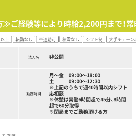
運営しており、今後も新規開局を予定している成長企業です。
籍しており、未経験の方も安心して学べる体制が魅力です。
≫ご経験等により時給2,200円まで！
く、社員が長く働きやすい環境づくりに注力されています。
h以上
転勤なし
車通勤可
積雪なし
シフト制
大手チェーン
法人が全額負担し、社員の自主的な学びを応援しています。
象とした、お薬代の全額負担という手厚い制度があります。
非公開
旅行などを通じて、スキルアップや親睦の機会を設けています。
法人名
月～金 09：00～18：00
土 09：00～12：30
※上記のうちで週40時間以内シフト
応相談
勤務時間
※休憩は実働6時間超で45分、8時間
超で60分取得
※閉局までご勤務頂ける方
ある店舗。