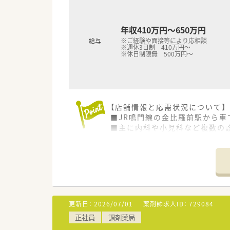
■年に1店舗のペースで新規出
■薬剤師会の会費は会社負担と
年収410万円～650万円
※ご経験や面接等により応相談
給与
※週休3日制 410万円～
※休日制限無 500万円～
【店舗情報と応需状況について】
■JR鳴門線の金比羅前駅から車
■主に内科や小児科など複数の診
■薬剤師は常勤1名とヘルプ1名
【募集背景と求める人物像につい
■スタッフの退職予定に伴う欠
■これまでの調剤経験を活かし
■チームワークを大切にし、他
更新日：
2026/07/01
薬剤師求人ID：
729084
【法人特徴について】
正社員
調剤薬局
■徳島県を中心にグループ全体
■最新の調剤設備への投資を積