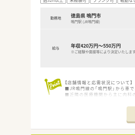
■賞与は年3回支給される実績
■資格手当や管理薬剤師手当な
徳島県 鳴門市
勤務地
鳴門駅 (JR鳴門線)
年収420万円～550万円
給与
※ご経験や面接等により決定いたしま
【店舗情報と応需状況について】
■JR鳴門線の「鳴門駅」から車
■近隣の医療機関から主に内科の
■薬剤師は常勤2名体制で業務
【募集背景と求める人物像につい
■今回は市内の別店舗へ常勤薬
■調剤業務のご経験が浅い方や
■常勤2名体制のため、協調性