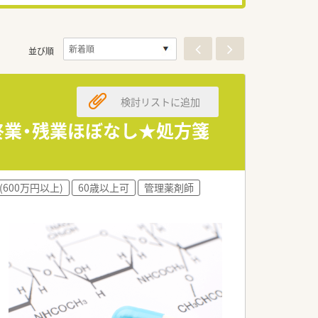
並び順
検討リストに追加
終業・残業ほぼなし★処方箋
(600万円以上)
60歳以上可
管理薬剤師