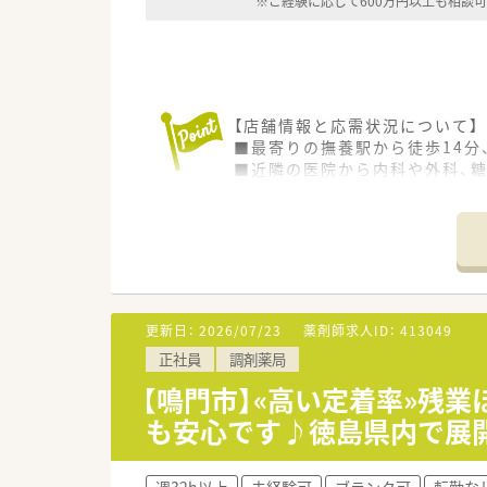
※ご経験に応じて600万円以上も相談
【店舗情報と応需状況について】
■最寄りの撫養駅から徒歩14分
■近隣の医院から内科や外科、糖
■電子薬歴や分包機などの設備
【募集背景と求める人物像につい
■現管理薬剤師の退職に伴う欠
■調剤経験が3年以上あり、一
■地域医療に貢献したいという
更新日：
2026/07/23
薬剤師求人ID：
413049
【法人特徴について】
正社員
調剤薬局
■鳴門市内に2店舗を展開し、
■近隣の医療機関と密に連携を
【鳴門市】«高い定着率»残業
■地域密着型の経営方針で、患
も安心です♪徳島県内で展
【求人情報について】
■年収は最低550万円からのス
週32h以上
未経験可
ブランク可
転勤な