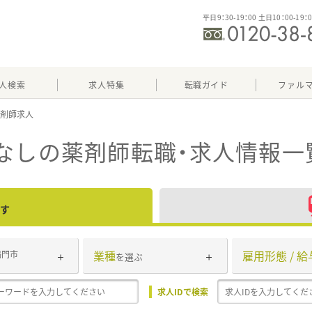
平日9：30-19：00 土日10：00-19：
人検索
求人特集
転職ガイド
ファル
なし
の薬剤師転職・求人情報一
す
業種
雇用形態 / 給
鳴門市
を選ぶ
求人IDで検索