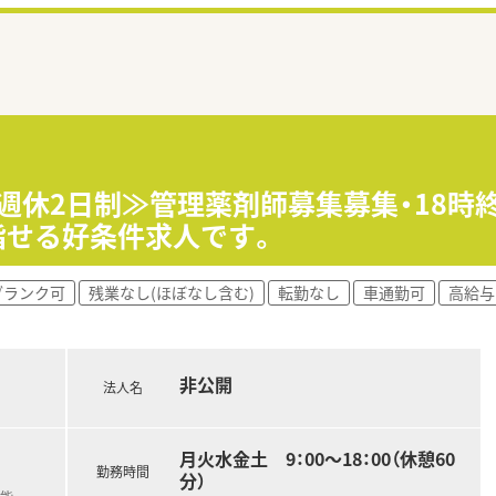
全週休2日制≫管理薬剤師募集募集・18時
指せる好条件求人です。
ブランク可
残業なし(ほぼなし含む)
転勤なし
車通勤可
高給与
非公開
法人名
月火水金土 9：00～18：00（休憩60
勤務時間
分）