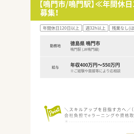
【鳴門市/鳴門駅】≪年間休
■年に1店舗のペースで新規出
募集！
【こんな方にオススメ】
■ご家庭の事情やプライベート
年間休日120日以上
週32h以上
残業なし(
■最新の調剤機器が整った環境
■少人数のアットホームな職場
徳島県 鳴門市
勤務地
鳴門駅 (JR鳴門線)
年収400万円～550万円
給与
※ご経験や面接等により応相談
＼スキルアップを目指す方へ／（
会社負担でeラーニングや資格
＊------------------------------
【店舗情報と応需状況について】