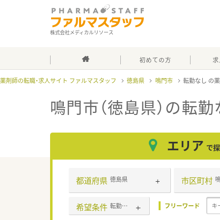
株式会社メディカルリソース
初めての方
求
薬剤師の転職・求人サイト ファルマスタッフ
徳島県
鳴門市
転勤なし
鳴門市（徳島県）の転勤
エリア
で探
都道府県
市区町村
徳島県
希望条件
転勤なし
フリーワード