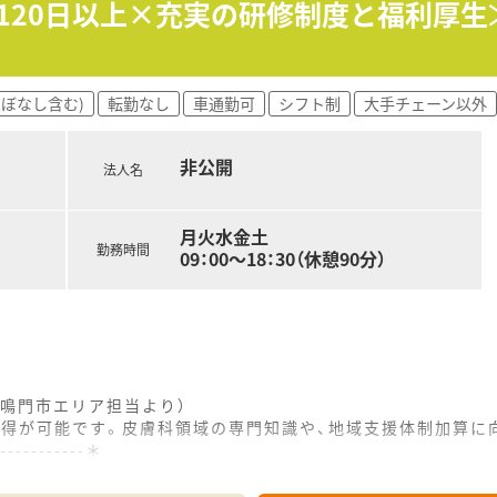
日120日以上×充実の研修制度と福利厚生
店を続けており、安定した成長を遂げている法人です。
の時間に合わせて、柔軟な働き方を希望される方におすすめです
ほぼなし含む)
転勤なし
車通勤可
シフト制
大手チェーン以外
で、安全かつ効率的に業務を行いたい方に向いています。
で、落ち着いて患者様と向き合いたい方に最適です。
非公開
法人名
月火水金土
勤務時間
09：00～18：30（休憩90分）
鳴門市エリア担当より）
取得が可能です。皮膚科領域の専門知識や、地域支援体制加算に
------------＊