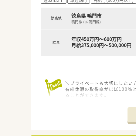
■賞与は年3回支給される実績
■資格手当や管理薬剤師手当な
徳島県 鳴門市
勤務地
鳴門駅 (JR鳴門線)
年収450万円～600万円
給与
月給375,000円～500,000円
＼プライベートも大切にしたい方
有給休暇の取得率がほぼ100％
ることができます。
【法人特徴について】
■徳島市と鳴門市を中心に地域
■他の薬局と比較して人員を多
■40代の社長自らも薬剤師と