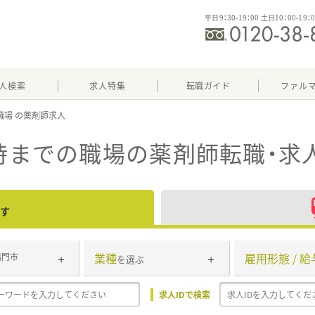
平日9：30-19：00 土日10：00-19：
人検索
求人特集
転職ガイド
ファル
職場
8時までの職場
の薬剤師転職・求
す
業種
雇用形態 / 給
鳴門市
を選ぶ
求人IDで検索