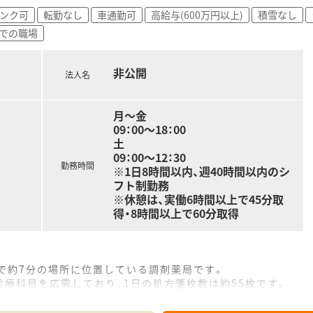
は患者様やDrのニーズもございますので各店舗に任せています
ンク可
転勤なし
車通勤可
高給与(600万円以上)
積雪なし
舗でとれている状況です。
までの職場
りの出勤等はございません。
い企業です。
んがストレスなく働けるような環境づくりを行ってらっしゃいま
非公開
いレベルで行っており、
法人名
れ、分包機はユニバーサルカセット付きを導入。
式の散剤調剤ロボットを導入されている店舗もございます。
月～金
店も行われています。
09：00～18：00
なります。
土
09：00～12：30
勤務時間
※1日8時間以内、週40時間以内のシ
フト制勤務
※休憩は、実働6時間以上で45分取
得・8時間以上で60分取得
で約7分の場所に位置している調剤薬局です。
療科目を応需しており、1日の処方箋枚数は約55枚です。
の常時2名体制で、安心して業務に取り組めます。