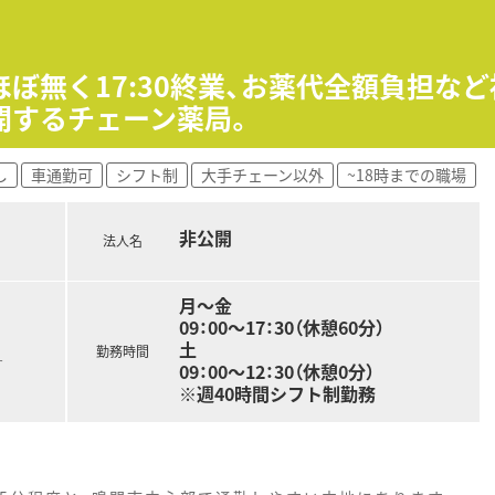
は450万円から600万円となっており、ご経験やこれまでの
給される実績があり、日々の頑張りがしっかりと給与や待遇面
種手当も充実しており、生活基盤を安定させながら薬剤師とし
ほぼ無く17:30終業、お薬代全額負担な
開するチェーン薬局。
し
車通勤可
シフト制
大手チェーン以外
~18時までの職場
非公開
法人名
月～金
09：00～17：30（休憩60分）
土
勤務時間
す
09：00～12：30（休憩0分）
※週40時間シフト制勤務