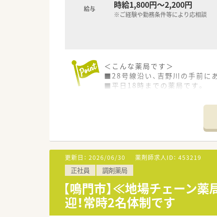
時給1,800円～2,200円
給与
※ご経験や勤務条件等により応相談
＜こんな薬局です＞
■28号線沿い、吉野川の手前に
■平日18時までの薬局です。
■隣接する内科系クリニックか
■処方箋枚数は1日あたり55枚
■薬剤師は常時2名体制です。（常
＜研修体制＞
■配属先店舗にてOJT研修をお
■各種勉強会にも参加頂けます
更新日：
2026/06/30
薬剤師求人ID：
453219
正社員
調剤薬局
＜設備導入＞
■電子薬歴、ユニバーサルカセ
【鳴門市】≪地場チェーン薬
迎！常時2名体制です
＜法人概要＞
■徳島県を中心にグループ企業