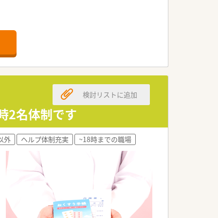
。
検討リストに追加
常時2名体制です
以外
ヘルプ体制充実
~18時までの職場