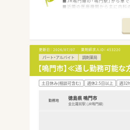
■JR鳴門線の「鳴門駅」から車
■近隣の医療機関から主に内科の
■薬剤師は常勤2名体制で業務
【募集背景と求める人物像につい
■今回は市内の別店舗へ常勤薬
■調剤業務のご経験が浅い方や
■常勤2名体制のため、協調性
更新日：
2026/07/07
薬剤師求人ID：
453220
【法人特徴について】
パート・アルバイト
調剤薬局
■徳島県内で複数の調剤薬局を
■実務実習指導薬剤師が3名在
【鳴門市】≪通し勤務可能な方
■直近の離職率は10%未満と低
【こんな取り組みをしています】
土日休み(相談可含む)
週休2.5日以上
週32
■研修会や勉強会の参加費用を
■同居されているご家族まで対
徳島県 鳴門市
■定期的な勉強会の開催や社員
勤務地
金比羅前駅 (JR鳴門線)