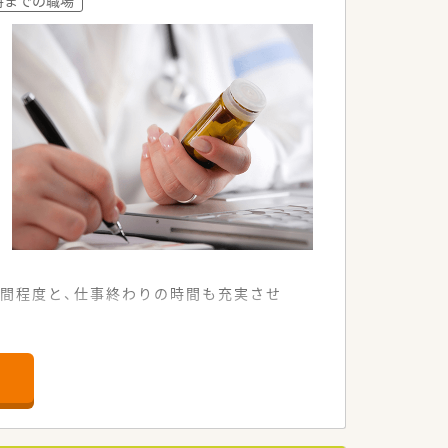
。
。
時間程度と、仕事終わりの時間も充実させ
取得している信頼の厚い薬局法人です。
って患者様に向き合える環境です。
に取る明るい社風が最大の特徴です。