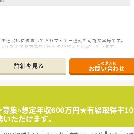
可能
、国道沿いに位置しておりマイカー通勤も可能な薬局です。
尿病などの処方箋を1日平均25枚ほど応需しています。
が整っており、効率的に業務を進めることができる環境です。
この求人に
て】
詳細を見る
お問い合わせ
員補充であり、即戦力として活躍できる経験者を求めています。
人薬剤師の時間帯も安心して対応できる方を歓迎いたします。
意欲があり、患者様に優しく寄り添えるお人柄の方を求めます。
患者様第一主義を掲げて地域医療に貢献している企業です。
取っており、疑義照会や情報共有がスムーズに行える環境です。
ー募集»想定年収600万円★有給取得率1
者様一人ひとりと顔の見える関係性を築くことを大切にします。
務いただけます。
タートとなり、ご経験次第で600万円以上も相談可能です。
住宅補助(手当)あり
シフト制
大手チェーン以外
在宅
~1