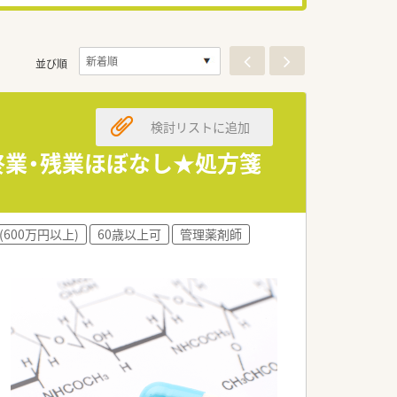
並び順
検討リストに追加
終業・残業ほぼなし★処方箋
(600万円以上)
60歳以上可
管理薬剤師