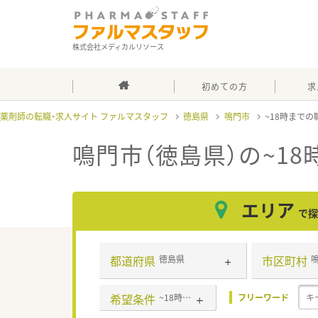
株式会社メディカルリソース
初めての方
求
薬剤師の転職・求人サイト ファルマスタッフ
徳島県
鳴門市
~18時までの
鳴門市（徳島県）の~1
エリア
で探
都道府県
市区町村
徳島県
希望条件
~18時までの職場
フリーワード