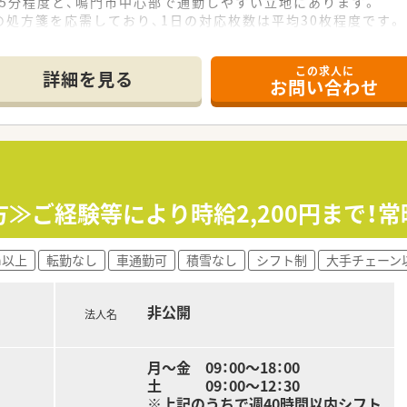
で5分程度と、鳴門市中心部で通勤しやすい立地にあります。
処方箋を応需しており、1日の対応枚数は平均30枚程度です。
を行っており、落ち着いた環境で患者様と向き合えます。
この求人に
て】
詳細を見る
お問い合わせ
剤師が異動予定のための、補充人員の募集となります。
ブランクがある方のご応募も相談可能となっています。
を持ちながら周囲と協力して業務に取り組める方を求めています
運営しており、今後も新規開局を予定している成長企業です。
籍しており、未経験の方も安心して学べる体制が魅力です。
≫ご経験等により時給2,200円まで！
く、社員が長く働きやすい環境づくりに注力されています。
h以上
転勤なし
車通勤可
積雪なし
シフト制
大手チェーン
法人が全額負担し、社員の自主的な学びを応援しています。
象とした、お薬代の全額負担という手厚い制度があります。
非公開
旅行などを通じて、スキルアップや親睦の機会を設けています。
法人名
月～金 09：00～18：00
土 09：00～12：30
※上記のうちで週40時間以内シフト