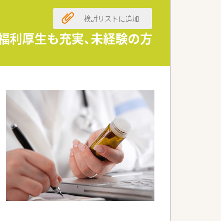
実績に応じて柔軟に相談可能です。
検討リストに追加
に反映される仕組みが整っています。
てのキャリアを継続することが可能です。
ど福利厚生も充実、未経験の方