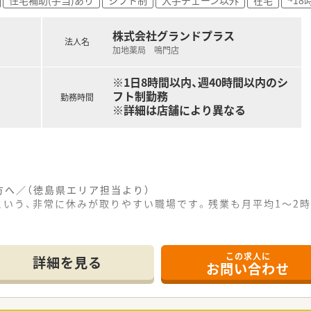
があり、日々の頑張りがしっかりと収入に反映される仕組みです
ど、職能に応じた手当が充実しており安定した収入が得られます
株式会社グランドプラス
法人名
加地薬局 鳴門店
※1日8時間以内、週40時間以内のシ
フト制勤務
勤務時間
※詳細は店舗により異なる
へ／（徳島県エリア担当より）
という、非常に休みが取りやすい職場です。残業も月平均1〜2
この求人に
密着型の運営を続けており、全ての店舗で地域支援体制加算を
詳細を見る
お問い合わせ
めに配置する体制を整えており、一人ひとりの薬剤師が余裕を持
して現場を理解されており、社員とのコミュニケーションを頻繁