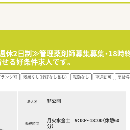
全週休2日制≫管理薬剤師募集募集・18時
指せる好条件求人です。
ブランク可
残業なし(ほぼなし含む)
転勤なし
車通勤可
高給与
非公開
法人名
月火水金土 9：00～18：00（休憩60
勤務時間
分）