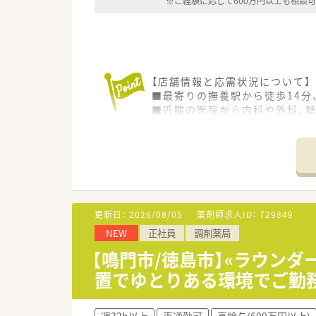
※ご経験に応じて600万円以上も相談
【店舗情報と応需状況について】
■最寄りの撫養駅から徒歩14分
■近隣の医院から内科や外科、糖
■電子薬歴や分包機などの設備
【募集背景と求める人物像につい
■現管理薬剤師の退職に伴う欠
■調剤経験が3年以上あり、一
■地域医療に貢献したいという
更新日：
2026/08/05
薬剤師求人ID：
729849
【法人特徴について】
NEW
正社員
調剤薬局
■鳴門市内に2店舗を展開し、
■近隣の医療機関と密に連携を
【鳴門市/徳島市】«ラウンダ
■地域密着型の経営方針で、患
置でゆとりある環境でご勤
【求人情報について】
■年収は最低550万円からのス
週32h以上
車通勤可
高給与(600万円以上)