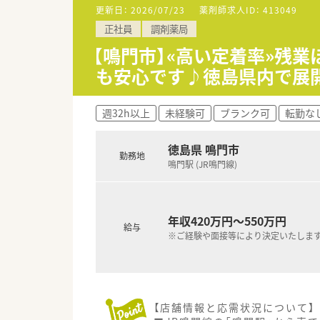
【求人情報について】
更新日：
2026/07/23
薬剤師求人ID：
413049
■正社員としての募集で想定年収
正社員
調剤薬局
■昇給は年1回、賞与は年2回支
■住宅手当や職務手当などの各
【鳴門市】«高い定着率»残業
も安心です♪徳島県内で展
週32h以上
未経験可
ブランク可
転勤な
徳島県 鳴門市
勤務地
鳴門駅 (JR鳴門線)
年収420万円～550万円
給与
※ご経験や面接等により決定いたしま
【店舗情報と応需状況について】