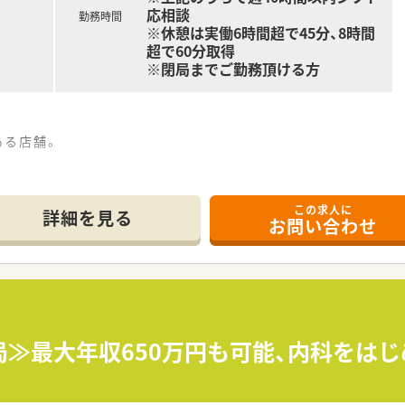
応相談
勤務時間
※休憩は実働6時間超で45分、8時間
超で60分取得
※閉局までご勤務頂ける方
ある店舗。
らの処方箋を応需しています。
程度です。施設調剤も対応しています。
この求人に
勤1名+ヘルプ1名）
詳細を見る
お問い合わせ
こなっています。
。
ット付き自動分包機、監査レンジを導入済みです。
局≫最大年収650万円も可能、内科をは
を含め12店舗展開されている地元企業です。