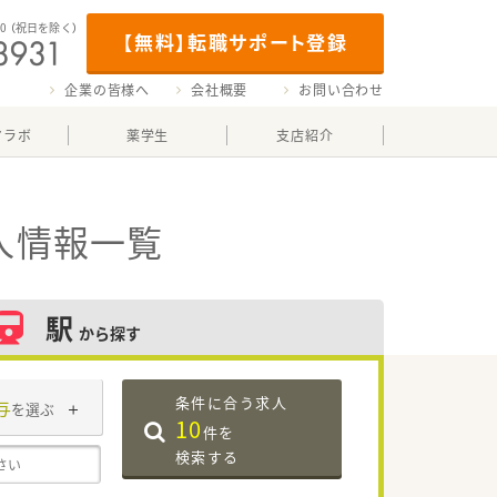
00
（祝日を除く）
【無料】転職サポート登録
企業の皆様へ
会社概要
お問い合わせ
マラボ
薬学生
支店紹介
人情報一覧
駅
から探す
条件に合う求人
与
を選ぶ
10
件を
検索する