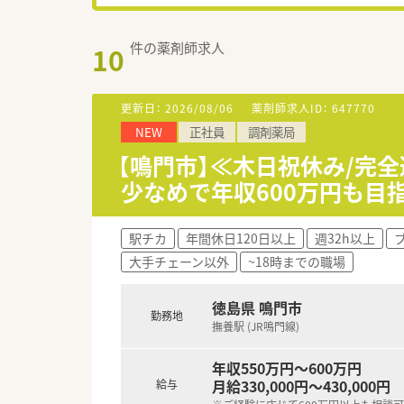
件の薬剤師求人
10
更新日：
2026/08/06
薬剤師求人ID：
647770
NEW
正社員
調剤薬局
【鳴門市】≪木日祝休み/完
少なめで年収600万円も目
駅チカ
年間休日120日以上
週32h以上
大手チェーン以外
~18時までの職場
徳島県 鳴門市
勤務地
撫養駅 (JR鳴門線)
年収550万円～600万円
月給330,000円～430,000円
給与