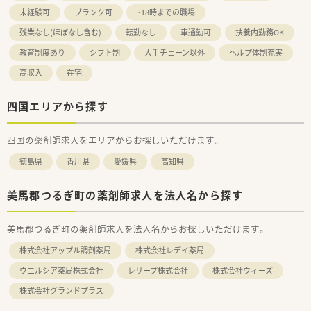
未経験可
ブランク可
~18時までの職場
残業なし(ほぼなし含む)
転勤なし
車通勤可
扶養内勤務OK
教育制度あり
シフト制
大手チェーン以外
ヘルプ体制充実
高収入
在宅
四国エリアから探す
四国の薬剤師求人をエリアからお探しいただけます。
徳島県
香川県
愛媛県
高知県
美馬郡つるぎ町の薬剤師求人を法人名から探す
美馬郡つるぎ町の薬剤師求人を法人名からお探しいただけます。
株式会社アップル調剤薬局
株式会社レデイ薬局
ウエルシア薬局株式会社
レリープ株式会社
株式会社ウィーズ
株式会社グランドプラス