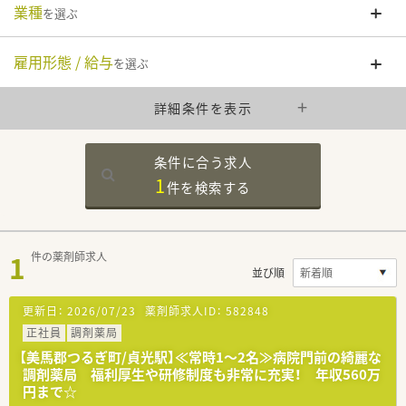
業種
を選ぶ
雇用形態 / 給与
を選ぶ
詳細条件を表示
条件に合う求人
1
件を
検索する
1
件の薬剤師求人
並び順
更新日：
2026/07/23
薬剤師求人ID：
582848
正社員
調剤薬局
【美馬郡つるぎ町/貞光駅】≪常時1～2名≫病院門前の綺麗な
調剤薬局 福利厚生や研修制度も非常に充実！ 年収560万
円まで☆