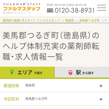
平日9：30-19：00 土日10：00-19：00
薬剤師の転職・求人サイト ファルマスタッフ
徳島県
美馬郡つるぎ町
ヘ
美馬郡つるぎ町（徳島県）の
ヘルプ体制充実
の薬剤師転
職・求人情報一覧
エリア
駅
で探す
から探す
都道府県
徳島県
市区町村
美馬郡つるぎ町