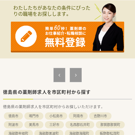
■今回は欠員補充に伴う募集となっており、地域の健康を共に支
わたしたちがあなたの条件にぴった
えてくださる新たな仲間を急募しています。
りの職場をお探しします。
■年齢や経験は一切問いませんので、意欲的に新しいことに挑戦
したいと考える前向きな方を歓迎いたします。
■地域の方々とのコミュニケーションを大切にし、お困りごとに
寄り添えるホスピタリティのある方を探しています。
【法人特徴について】
■徳島県西部を中心に展開し、創業35年の歴史と知識を兼ね備
えた地域の方々に信頼されている企業です。
■調剤のみならず栄養相談やイベント開催を通じて、未病から健
康を支える地域密着の運営を続けています。
■漢方相談やプライベートブランドの開発も手掛けており、多角
的な視点から健康に貢献している法人です。
【勤務実態について】
■週休2日制で年間休日は110日確保されており、日曜と祝日に
徳島県の薬剤師求人を市区町村から探す
加えてシフトによる休日が設定されています。
■有給休暇の消化率は80％を超えており、プライベートの予定
徳島県の薬剤師求人を市区町村からお探しいただけます。
に合わせて休みを取りやすいのが特徴です。
■年に1回は1週間程度の連続休暇を取得できるため、リフレッ
徳島市
鳴門市
小松島市
阿南市
吉野川市
シュして仕事に取り組むことが可能です。
阿波市
美馬市
三好市
名西郡石井町
那賀郡那賀町
海部郡牟岐町
海部郡美波町
海部郡海陽町
板野郡松茂町