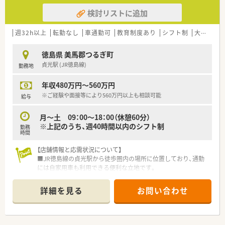
検討リストに追加
週32h以上
転勤なし
車通勤可
教育制度あり
シフト制
大手チェーン以外
徳島県 美馬郡つるぎ町
貞光駅 (JR徳島線)
勤務地
年収480万円～560万円
※ご経験や面接等により560万円以上も相談可能
給与
月～土 09：00～18：00（休憩60分）
※上記のうち、週40時間以内のシフト制
勤務
時間
【店舗情報と応需状況について】
■JR徳島線の貞光駅から徒歩圏内の場所に位置しており、通勤
には自家用車も利用できる便利な立地です。
■応需科目は内科や小児科など広範囲にわたり、処方箋は1日に
平均50枚から60枚程度を受け付けています。
詳細を見る
お問い合わせ
■薬剤師は常時2名から3名体制で業務を行っており、一人ひと
りの負担が少なく協力し合える環境です。
【募集背景と求める人物像について】