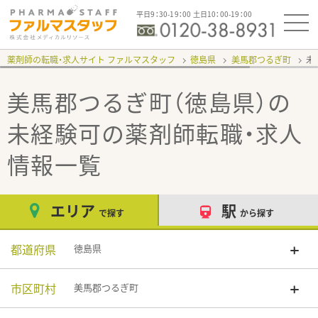
平日9：30-19：00 土日10：00-19：00
薬剤師の転職・求人サイト ファルマスタッフ
徳島県
美馬郡つるぎ町
未
美馬郡つるぎ町（徳島県）の
未経験可
の薬剤師転職・求人
情報一覧
エリア
駅
で探す
から探す
都道府県
徳島県
市区町村
美馬郡つるぎ町