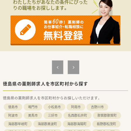
わたしたちがあなたの条件にぴった
りの職場をお探しします。
徳島県の薬剤師求人を市区町村から探す
徳島県の薬剤師求人を市区町村からお探しいただけます。
徳島市
鳴門市
小松島市
阿南市
吉野川市
阿波市
美馬市
三好市
名西郡石井町
那賀郡那賀町
海部郡牟岐町
海部郡美波町
海部郡海陽町
板野郡松茂町