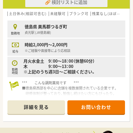
検討リストに追加
土日休み(相談可含む)
未経験可
ブランク可
残業なし(ほぼなし含む)
徳島県 美馬郡つるぎ町
貞光駅 (JR徳島線)
勤務地
時給2,000円～2,000円
※ご経験や面接等により応相談
給与
月火水金土 9：00～18：00（休憩60分）
木 9：00～13：00
勤務
※上記のうち週3日～ご相談ください。
時間
*** こんな調剤薬局です ***
■徳島県西部を中心に店舗を複数展開されている企業です。
研修体制が整っており、勉強し続けたい方にもぴったり。
漢方相談も積極的に受けている店舗もあり、漢方に興味がある
方もおすすめです。
詳細を見る
お問い合わせ