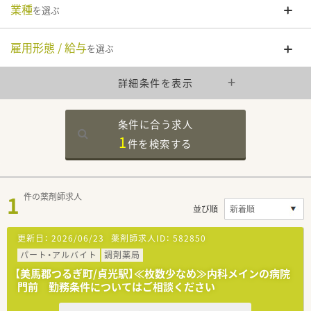
業種
を選ぶ
雇用形態 / 給与
を選ぶ
詳細条件を表示
条件に合う求人
1
件を
検索する
1
件の薬剤師求人
並び順
更新日：
2026/06/23
薬剤師求人ID：
582850
パート・アルバイト
調剤薬局
【美馬郡つるぎ町/貞光駅】≪枚数少なめ≫内科メインの病院
門前 勤務条件についてはご相談ください