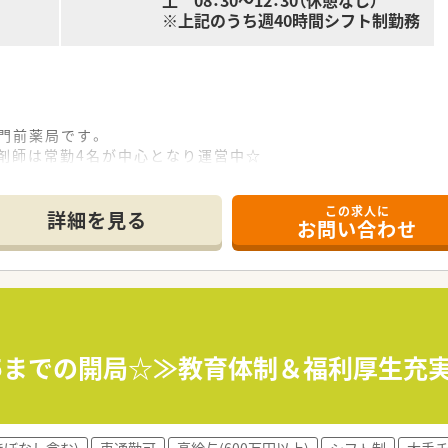
土 08：30～12：30（休憩なし）
※上記のうち週40時間シフト制勤務
院門前薬局です。
薬剤師は常勤4名が中心となり運営中☆
おり、患者様のニーズに合わせて対応しています！
す！
この求人に
て適性を含め最終決定いたします。
詳細を見る
お問い合わせ
もございます。
る薬局でともに成長をつづけたい方！
たい方！
方！
:45までの開局☆≫教育体制＆福利厚生充
を中心に、全都道府県に約700店舗を展開しています。
を企業理念として掲げ、医薬分業の先駆けとして展開しているよ
すべく、先進性を持って以下2つの機能を主に発揮しています。
ほぼなし含む)
車通勤可
高給与(600万円以上)
シフト制
大手