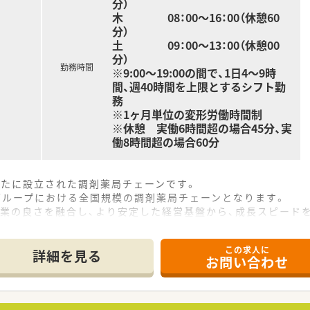
分）
木 08：00～16：00（休憩60
れたときから定期検査に必要とされる通院のために取得できま
分）
されたときから出産日まで取得できる制度です。
土 09：00～13：00（休憩00
わせ、子が３歳になるまでの間で育児休業期間を検討できます
分）
業開始後5日間を特別有給休暇として給与が支給されます。
勤務時間
※9:00～19:00の間で、1日4～9時
養育する方は、負傷・病気になった子の看護のために取得できま
間、週40時間を上限とするシフト勤
新生児を育てる場合、1日2回、1回30分の育児時間を取得でき
務
する年の3月31日まで利用可能です。
※1ヶ月単位の変形労働時間制
員は、 子が小学校３年終了する年の3月31日まで利用可能で
※休憩 実働6時間超の場合45分、実
働8時間超の場合60分
から付与。
アル休暇、サポート休暇、ボランティア休暇など
新たに設立された調剤薬局チェーンです。
、連続5日間年次有給休暇を取得する事が可能です。
ングループにおける全国規模の調剤薬局チェーンとなります。
て導入しており、老後の生活に役立てるための年金制度があり
企業の良さを融合し、より安定した経営基盤から、成長スピード
ケガで長期にわたって働けなくなった場合に保険金が支給され
なたに今、わたしができること」。
県限定・自宅通勤の4コースを用意。
ステムを標準導入
この求人に
スの方には充実の住宅補助制度が適用されます。
詳細を見る
ている店舗も多数あり、ピッキング業務はほとんどを非薬剤師
お問い合わせ
用時の自己負担はほとんどありません。
できる環境が魅力です。
上！時短勤務はお子様が小学3年生終了時まで。
な休暇制度の用意あり。
リスクコントローラー制度を導入し、調剤過誤防止に向けた取り