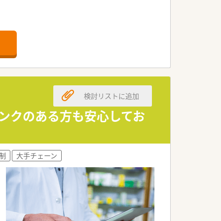
積極的な導入をおこなっています。
サポートが整っています。
ルティングや医療機関の建て替えサポー
バックする文化が根付いております。
検討リストに追加
つの分野へのスペシャリストを育成して
ランクのある方も安心してお
ルなどご自身の志向に合わせたキャリア
制
大手チェーン
する制度を導入しております。
挙げて、研修を受けることができます。
ています。