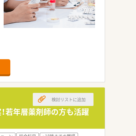
検討リストに追加
実！若年層薬剤師の方も活躍
うな企業です！
チェーン
総合科目
~18時までの職場