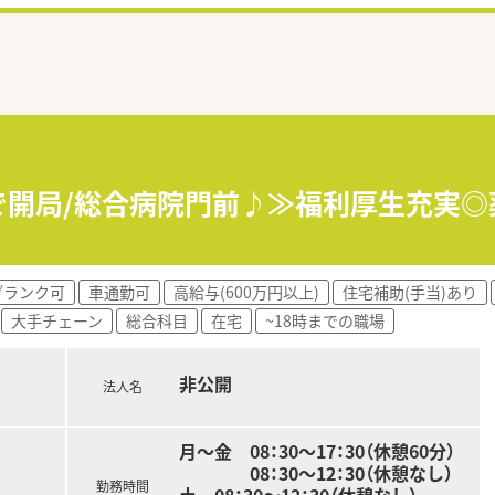
0まで開局/総合病院門前♪≫福利厚生充実
ブランク可
車通勤可
高給与(600万円以上)
住宅補助(手当)あり
大手チェーン
総合科目
在宅
~18時までの職場
非公開
法人名
月～金 08：30～17：30（休憩60分）
08：30～12：30（休憩なし）
勤務時間