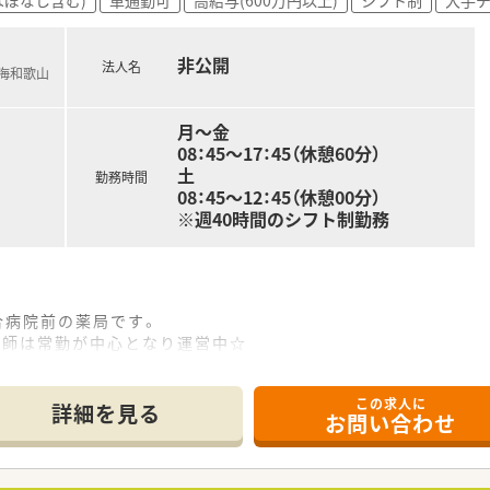
係機関と連携して対応できる
非公開
法人名
連携や、在宅医療等に地域の薬局と連携しながら一元的･継続的
南海和歌山
！≫
月～金
08：45～17：45（休憩60分）
導のロールプレイをしたり、実際に注射薬等の器具に触れること
土
勤務時間
08：45～12：45（休憩00分）
※週40時間のシフト制勤務
輩（オーベン）がマンツーマンで1年間指導する制度。
近い先輩が指導役につきます。
なって後輩を育てながら、学んだ知識を復習します。
で段階的に学んでいくe-Learning研修。
合病院前の薬局です。
品300品目マスターから始まり、在宅医療やOTC、管理者とし
剤師は常勤が中心となり運営中☆
おり、患者様のニーズに合わせて対応しています！
この求人に
詳細を見る
お問い合わせ
した全店舗共通の調剤システムを導入しています。
の声をもとに随時更新しています！
る薬局でともに成長をつづけたい方！
需している処方箋の傾向に合わせて薬局ごとに必要な調剤機器の
たい方！
ンス研修など、働く従業員の方たちが安心して業務できるような