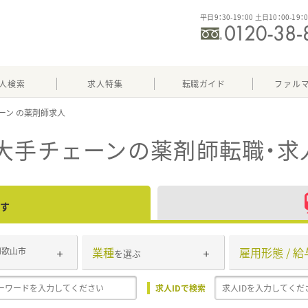
平日9：30-19：00 土日10：00-19：
人検索
求人特集
転職ガイド
ファル
ーン
大手チェーン
の薬剤師転職・求
す
業種
雇用形態 / 給
和歌山市
を選ぶ
求人IDで検索