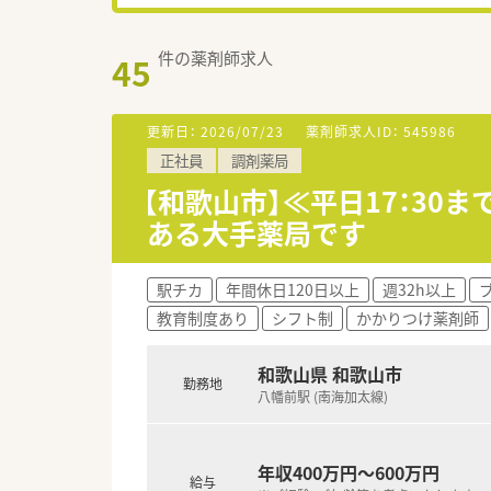
件の薬剤師求人
45
更新日：
2026/07/23
薬剤師求人ID：
545986
正社員
調剤薬局
【和歌山市】≪平日17：3
ある大手薬局です
駅チカ
年間休日120日以上
週32h以上
教育制度あり
シフト制
かかりつけ薬剤師
和歌山県 和歌山市
勤務地
八幡前駅 (南海加太線)
年収400万円～600万円
給与