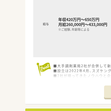
男性の育児休暇取得実績あり！
妊婦通院休暇：ご懐妊が確認さ
妊婦短時間勤務：ご懐妊が確認
育児休業：ライフスタイルに合
年収420万円～650万円
育児休業特別有給休暇：育児休
月給260,000円～433,000円
給与
看護休暇：小学校就学前の子を
※ご経験、年齢等による
育児時間：生後満1歳に達しない
短時間勤務／小学校1年を終了
※勤務実績が10年超えている社
■休暇制度や福利厚生面も充実
正社員であれば有給は入社時
その他、連続休暇制度、メモリ
■大手調剤薬局2社が合併して
連続休暇制度：1年度に最低1回
■設立は2022年4月、スズケ
確定拠出年金：退職金制度とし
■2社が培ってきたノウハウと
長期所得保障保険制度：病気や
■コーポレートメッセージは「あ
■正社員には全国・広域・都道府
■全店でピッキングサポートシ
■全国・広域・都道府県限定コー
医療事務・登録販売者の在籍し
■住居は法人契約なので初期費
服薬指導や患者様の会話に集中
■産育休からの復帰率は95%以
■年間休日は120日以上で様々
■最新機器の導入やメディカル