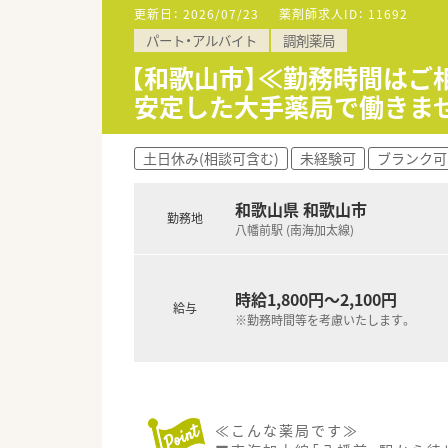
■18時までの正社員をご希望の
更新日：
2026/07/23
薬剤師求人ID：
11692
パート・アルバイト
調剤薬局
≪企業の特徴≫
■大学病院や総合病院の門前薬局
【和歌山市】≪勤務時間はご
創業以来一貫して真の医薬分業
安定した大手薬局で働きま
■患者様に選ばれる薬局を目指
◎専門医療機関連携
がん等の専門的な薬学管理に関
土日休み(相談可含む)
未経験可
ブランク可
◎地域連携
入退院時の医療機関等との情報
和歌山県 和歌山市
勤務地
≪研修体制が非常に整っています
八幡前駅 (南海加太線)
■新人集合研修
⇒新人同士ペアになって服薬指
す。
時給1,800円～2,100円
■オーベン・ネーベン制
給与
※勤務時間等を考慮いたします。
⇒新人（ネーベン）に指導役の先
配属店舗内の、なるべく年齢の
２年目以降は自らがオーベンと
■15ステップアップ研修
⇒薬学知識や店舗管理知識を5年間
疾患や薬剤の基礎知識、主要医薬
≪こんな薬局です≫
的に学んでいきます。