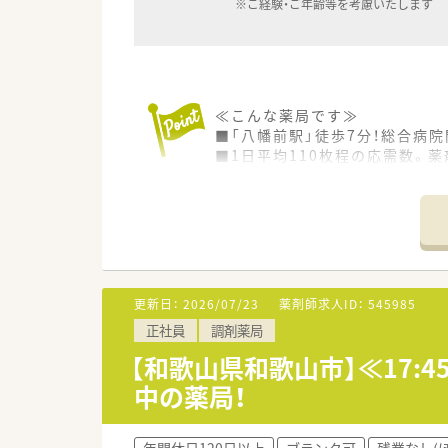
※ご経験・ご年齢等を考慮いたします
≪こんな薬局です≫
■「八幡前駅」徒歩7分！総合病
■1日平均110枚程の応需数。
■オンライン服薬指導も行って
■平日は17時30分までの薬局で
■配属先につきましては面接に
当店舗以外での配属となる場合
≪こんな方にオススメです≫
■調剤薬局の変化に対応し続け
更新日：
2026/07/23
薬剤師求人ID：
545985
■専門・認定薬剤師取得を活かし
正社員
調剤薬局
■18時までの正社員をご希望の
【和歌山県和歌山市】≪17
≪企業の特徴≫
中の薬局！
■大学病院や総合病院の門前薬局
創業以来一貫して真の医薬分業
■患者様に選ばれる薬局を目指
年間休日120日以上
ブランク可
残業なし(