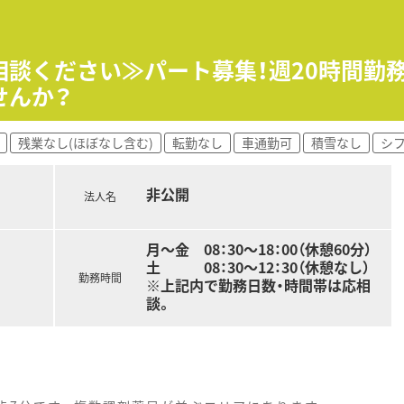
方！
を中心に、全都道府県に約700店舗を展開しています。
相談ください≫パート募集！週20時間勤
を企業理念として掲げ、医薬分業の先駆けとして展開しているよ
せんか？
すべく、先進性を持って以下2つの機能を主に発揮しています。
係機関と連携して対応できる
残業なし(ほぼなし含む)
転勤なし
車通勤可
積雪なし
シ
連携や、在宅医療等に地域の薬局と連携しながら一元的･継続的
非公開
法人名
！≫
導のロールプレイをしたり、実際に注射薬等の器具に触れること
月～金 08：30～18：00（休憩60分）
土 08：30～12：30（休憩なし）
勤務時間
※上記内で勤務日数・時間帯は応相
輩（オーベン）がマンツーマンで1年間指導する制度。
談。
近い先輩が指導役につきます。
なって後輩を育てながら、学んだ知識を復習します。
で段階的に学んでいくe-Learning研修。
品300品目マスターから始まり、在宅医療やOTC、管理者とし