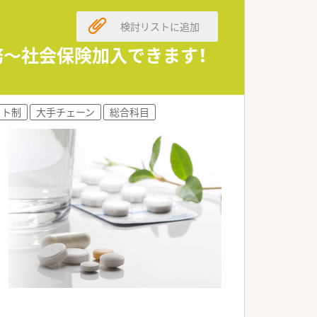
検討リストに追加
務～社会保険加入できます！
うな企業です！
フト制
大手チェーン
総合科目
に対応できる
で、実践的なスキルや知識を身につけま
ての知識まで、幅広いカリキュラムを継続