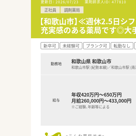
更新日：
2026/07/23
薬剤師求人ID：
477810
■マネジメント型と専門性追求
正社員
調剤薬局
■家族やプライベートを大事に
【和歌山市】≪週休2.5日シ
充実感のある薬局です◎大
新卒可
未経験可
ブランク可
転勤なし
和歌山県 和歌山市
勤務地
和歌山市駅 (紀勢本線)／和歌山市駅 (南
年収420万円～650万円
月給260,000円～433,000円
給与
※ご経験、年齢等による