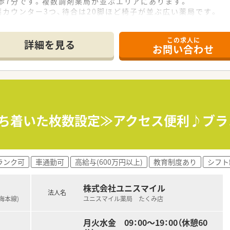
歩7分です。複数調剤薬局が並ぶエリアにあります。
薬カウンター3つ、待合は20脚ほど椅子が並ぶ広い薬局です。
。
した全店舗共通の調剤システムを導入しています。
の声をもとに随時更新しています！
この求人に
詳細を見る
お問い合わせ
需している処方箋の傾向に合わせて薬局ごとに必要な調剤機器の
ンス研修など、働く従業員の方たちが安心して業務できるような
展開しています。医療機関へのリース業から始まり、医療コンサ
いう想いから、患者様の情報を10年以上前からDr.にフィード
内の認定制度を設けており、「がん」「腎臓」「小児」などの6
落ち着いた枚数設定≫アクセス便利♪ブ
以外にも、薬局運営や薬局経営、また人事、教育、経営コンサ
ランク可
車通勤可
高給与(600万円以上)
教育制度あり
シフト
社内等級制度を設けており、各試験をクリアすることで昇給昇格
り、「与えられる研修」ではなく、「自らが学びたい」と手を
株式会社ユニスマイル
法人名
接遇やクリエイティブな研修も多数ご用意しております。
海本線)
ユニスマイル薬局 たくみ店
月火水金 09：00～19：00（休憩60
り組んでいる企業として「プラチナくるみん」を認定を取得し