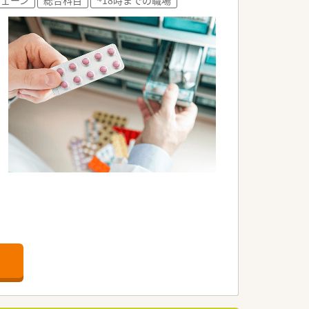
に対応できる
で、実践的なスキルや知識を身につけま
ての知識まで、幅広いカリキュラムを継続
積極的な導入をおこなっています。
サポートが整っています。