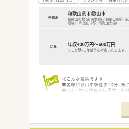
◎専門医療機関連携
がん等の専門的な薬学管理に関
和歌山県 和歌山市
◎地域連携
勤務地
入退院時の医療機関等との情報
和歌山市駅 (南海本線)／和歌山市駅 (
港線)／和歌山市駅 (南海加太線)
≪研修体制が非常に整っています
■新人集合研修
⇒新人同士ペアになって服薬指
年収400万円～600万円
給与
す。
※ご経験・ご年齢等を考慮いたします。
■オーベン・ネーベン制
⇒新人（ネーベン）に指導役の先
配属店舗内の、なるべく年齢の
２年目以降は自らがオーベンと
■15ステップアップ研修
≪こんな薬局です≫
⇒薬学知識や店舗管理知識を5年間
■各線和歌山市駅徒歩13分、総
疾患や薬剤の基礎知識、主要医薬
■1日平均95枚程の応需数。薬
的に学んでいきます。
■オンライン服薬指導も行って
■平日は17:45までの薬局です！
≪システム化が進んでいます！≫
■業務効率化の為、自社開発を
≪こんな方にオススメです≫
最新の情報や現場で働く薬剤師
■調剤薬局の変化に対応し続け
■調剤機器に関しましても、応
■専門・認定薬剤師取得を活かし
■監査システムやコンプライア