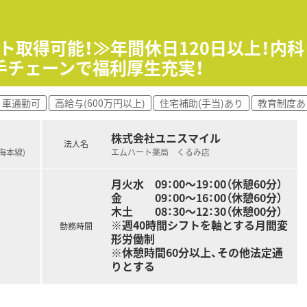
型のキャリアパスが目指せる環境です。
しながら働きたい方、キャリアを磨きたい方皆様にお勧めです。
フト取得可能！≫年間休日120日以上！内
手チェーンで福利厚生充実！
車通勤可
高給与(600万円以上)
住宅補助(手当)あり
教育制度あ
株式会社ユニスマイル
法人名
海本線)
エムハート薬局 くるみ店
月火水 09：00～19：00（休憩60分）
金 09：00～16：00（休憩60分）
木土 08：30～12：30（休憩00分）
※週40時間シフトを軸とする月間変
勤務時間
形労働制
※休憩時間60分以上、その他法定通
りとする