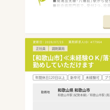
■南海加太線「八幡前」駅から徒
■総合病院門前で、受付2つ、投
≪システム化が進んでいます！≫
■1日100枚程度応需しています
■業務効率化の為、自社開発を
最新の情報や現場で働く薬剤師
≪こんな会社です≫
■調剤機器に関しましても、応
■法人概要
■監査システムやコンプライア
福岡県本社で全国に732店舗
トなども手掛ける企業です。
「質の高い医療」を提供したいと
更新日：
2026/07/23
薬剤師求人ID：
477964
正社員
調剤薬局
■多彩なキャリアパス
公的機関の認定制度とは別に、社
【和歌山市】≪未経験ＯＫ/
おります。
勤めしていただけます
薬剤師としての専門性を高める
が描けます。
年間休日120日以上
新卒可
未経験可
ブ
■研修制度充実
企業独自の「GOES」という
またカフェテリア研修を設けてお
和歌山県 和歌山市
勤務地
調剤業務の基礎的な研修から、
和歌山市駅 (紀勢本線)／和歌山市駅 (南
■子育て支援企業
高い水準で子育てサポートに取