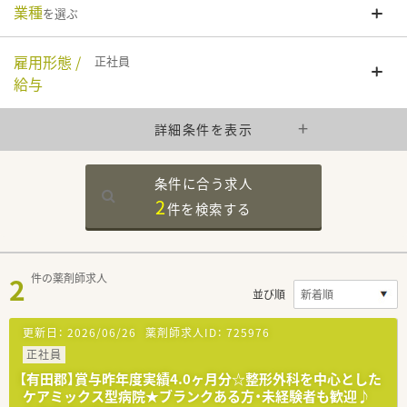
業種
を選ぶ
雇用形態 /
正社員
給与
詳細条件を表示
条件に合う求人
2
件を
検索する
2
件の薬剤師求人
並び順
更新日：
2026/06/26
薬剤師求人ID：
725976
正社員
【有田郡】賞与昨年度実績4.0ヶ月分☆整形外科を中心とした
ケアミックス型病院★ブランクある方・未経験者も歓迎♪