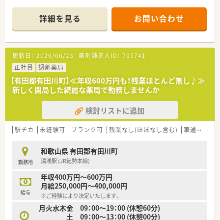
■整形外科を中心とした全120床を有するケアミックス型の病
院で、地域医療に大きく貢献している施設です。
詳細を見る
お問い合わせ
■外来の処方箋応需だけでなく、病棟業務や服薬指導など病院薬
剤師としての幅広い業務に携わることができます。
【募集背景と求める人物像について】
更新日：
2026/06/23
薬剤師求人ID：
705741
■今回は体制強化を目的とした正社員の募集であり、病院での勤
務経験がない未経験の方も応募が可能となっています。
正社員
調剤薬局
■患者様とのコミュニケーションを大切にし、他職種と連携しな
【有田郡有田川町】≪年収600万円も！残業ほとんど無し♪≫
がらチーム医療に貢献できる方を求めています。
新しく開局した綺麗な薬局で勤務しませんか
■幅広い年齢層の方を歓迎しており、ブランクがある方や50代
の方でも安心してスタートできる環境が整っています。
検討リストに追加
【法人特徴について】
■地域に根ざした医療を提供しており、患者様に寄り添った温か
駅チカ
未経験可
ブランク可
残業なし(ほぼなし含む)
車通勤可
みのあるケアミックス型の病院を運営しています。
■産休や育休の取得実績がしっかりとあるため、ライフステージ
和歌山県 有田郡有田川町
の変化に合わせた柔軟な働き方が可能な法人です。
湯浅駅 (JR紀勢本線)
勤務地
■退職金制度や厚生年金基金などの福利厚生が充実しており、職
員が長期間にわたって安心して働ける環境です。
年収400万円～600万円
月給250,000円～400,000円
給与
※ご経験により決定いたします。
月火水木金 09：00～19：00 (休憩60分)
土 09：00～13：00 (休憩00分)