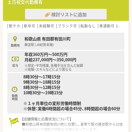
土日祝交代勤務有
検討リストに追加
駅チカ
新卒可
未経験可
ブランク可
転勤なし
車通勤可
扶養内
和歌山県 有田郡有田川町
藤並駅 (JR紀勢本線)
勤務地
年収360万円～500万円
月給237,000円～350,000円
給与
※想定・平均残業、各種手当を含んだ総額
※経験・スキルなどにより異なる
8時30分〜17時15分
9時30分〜18時15分
8時30分〜12時15分
10時30分～19時15分
勤務
時間
※１ヶ月単位の変形労働時間制
※休憩：実働6時間超の場合45分、8時間超の場合60分
【店舗情報と応需状況について】
■和歌山県有田郡有田川町に位置し、最寄り駅の藤並駅からは徒
歩15分ほどで通勤が可能な立地となっています。