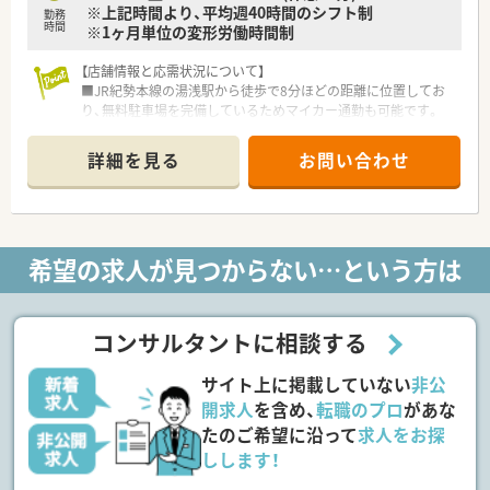
※上記時間より、平均週40時間のシフト制
勤務
時間
※1ヶ月単位の変形労働時間制
【店舗情報と応需状況について】
■JR紀勢本線の湯浅駅から徒歩で8分ほどの距離に位置してお
り、無料駐車場を完備しているためマイカー通勤も可能です。
■近隣にある児島医院から内科や消化器科、小児科をメインに応
需しており、地域に根ざした医療サービスを提供しています。
詳細を見る
お問い合わせ
■薬剤師は常勤2名と事務2名の体制で運営を予定しており、連
携を取りながらテキパキと効率よく日々の業務に取り組みま
す。
【募集背景と求める人物像について】
希望の求人が見つからない…という方は
■今後のさらなる事業拡大とサービス向上を見据えた増員募集
であり、即戦力として活躍いただける方を急募にてお待ちしてい
ます。
■代表が人柄を最も重視して採用を行っているため、周囲と円滑
コンサルタントに相談する
にコミュニケーションが取れる協調性のある方を求めていま
す。
サイト上に掲載していない
非公
■外来業務だけでなく施設への在宅業務にも関心があり、患者様
お一人おひとりに寄り添った対応ができる方を歓迎いたしま
開求人
を含め、
転職のプロ
があな
す。
たのご希望に沿って
求人をお探
しします！
【法人特徴について】
■和歌山県内を中心に4店舗の調剤薬局を展開しており、平成27