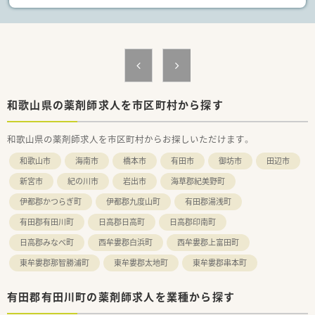
年の事業継承以来、着実に増収増益を続けている安定企業です。
■代表は元MRの経歴を持ち現場の薬剤師としても活躍してお
り、多角的な視点から風通しの良い組織づくりを推進していま
す。
■今後は新規開局や特別養護老人ホームの運営も計画しており、
地域医療を支えるために積極的な事業展開を目指している法人
です。
和歌山県の薬剤師求人を市区町村から探す
和歌山県の薬剤師求人を市区町村からお探しいただけます。
和歌山市
海南市
橋本市
有田市
御坊市
田辺市
新宮市
紀の川市
岩出市
海草郡紀美野町
伊都郡かつらぎ町
伊都郡九度山町
有田郡湯浅町
有田郡有田川町
日高郡日高町
日高郡印南町
日高郡みなべ町
西牟婁郡白浜町
西牟婁郡上富田町
東牟婁郡那智勝浦町
東牟婁郡太地町
東牟婁郡串本町
有田郡有田川町の薬剤師求人を業種から探す