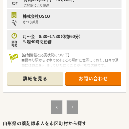
給与
ご経験により優遇
株式会社OSCO
法人
さつき薬局
名
月～金 8:30~17:30（休憩60分）
※週40時間勤務
勤務
時間
【店舗情報と応需状況について】
■最寄り駅からは車で6分ほどの場所に位置しており、日々の通
勤にはお車を利用していただくことが可能な店舗です。
■門前のクリニックから内科や外科の処方箋をメインに応需し
ており、1日に80枚から90枚ほどの処方箋を応需します。
詳細を見る
お問い合わせ
■幅広い疾患の処方箋を応需しているため、地域のかかりつけ薬
剤師としてやりがいを感じながらご勤務いただける環境です。
【募集背景と求める人物像について】
■今回は店舗での欠員を補充するための募集となっており、店舗
の管理や運営をしっかりと任せられる方を求めております。
■年齢や経験は不問となっておりますが、今後の店舗運営を見据
えて、できれば若手の方を積極的にお迎えしたい方針です。
■経験の浅い方でも相談可能ですが、地域医療に貢献しながら長
山形県の薬剤師求人を市区町村から探す
く安定してご勤務いただける方を歓迎しております。