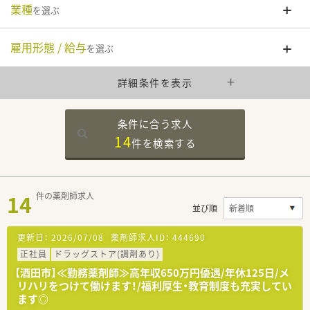
業種
を選ぶ
雇用形態 / 給与
を選ぶ
詳細条件を表示
条件に合う求人
14
件を
検索する
14
件の薬剤師求人
並び順
更新日：
2026/07/08
薬剤師求人ID：
444690
正社員
ドラッグストア(調剤あり)
【酒田市】≪勤務薬剤師≫高年収650万円優遇/年休125日/メ
リハリをつけて働けます！/福利厚生・教育制度も充実してい
ます◎