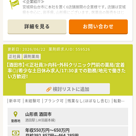
≪企業紹介≫
★家庭やプライベートと両立したい方
宮城県仙台市に本社を置く6店舗展開の企業様です。店舗は宮城
★これから子育てを考えられている方
県を中心に、岩手県、山形県にございます。医薬品の販売をはじ
★居心地の良い職場環境で勤務されたい方
め、ドクターの開業支援も手掛けています。新規出店の計画もあ
★キャリアアップ・スキルアップをされたいる方
り、安定的経営・成長を続ける企業です。
詳細を見る
お問い合わせ
クリニック門前を中心に出店しており、門前ドクターと連携を密
＼ 店舗情報 ／
にした運営をされています。
■処方箋の枚数に対して、ゆとりのある人数配置で無理なく就業
応需科目の専門知識を身につけることが出来る環境にあり、「患
可能です。ヘルプ体制も整っています。
者様の立場に立って」という考え方を忘れず、「笑顔・安全・誠実」
■内科メインに応需しており、常時2～3名体制です。管理薬剤師
更新日：
2026/06/22
薬剤師求人ID：
559526
を社員全員の目標として患者様対応を行っております。
は女性の薬剤師さんです。
正社員
■同エリアに総合病院門前店舗もあり。将来的には移動の可能
調剤薬局
≪薬局について≫
性もあります。
【酒田市】≪正社員≫内科・外科クリニック門前の薬局/定着
門前の内科・消化器科をメインに処方箋を応需しています。住宅
率◎/希少な土日休み求人/17:30までの勤務/地元で働きた
地の中にあるため、近隣医療機関の処方箋をお持ちになる患者様
い方歓迎！
もいらっしゃいます。1日あたり70～100枚ほど対応されており
ます。店舗内は綺麗で患者様だけでなく社員も気持ちよく働け
検討リストに追加
る環境づくりをされています。
≪こんな方にオススメ≫
新卒可
未経験可
ブランク可
残業なし(ほぼなし含む)
転勤なし
★ワークライフバランスを重視したい方
★無理な異動などがなく腰を据えて働きたい方
山形県 酒田市
★地域密着の薬局で働きたい方
酒田駅 (JR羽越本線)
勤務地
年収550万円～650万円
月給392,857円～464,285円