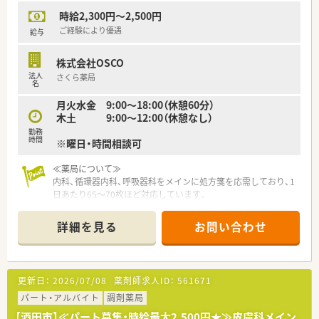
★全店舗事務さん4名で運営しており、ベテランでもあるので、
時給2,300円～2,500円
薬剤師の業務効率にも繋がっています。
★節目に会社のイベントなども実施しており、横のつながりも大
ご経験により優遇
給与
事にしています。
★庄内エリアに店舗があり、比較的近いためヘルプ体制も整って
株式会社OSCO
います。お互い様精神で支えあいながら仕事ができる環境です。
法人
さくら薬局
★半日単位で有給取得可能です。
名
★産育休復帰率100％！勤続年数平均10年と定着率の良い会社で
月火水金 9:00～18:00（休憩60分）
す。
木土 9:00～12:00（休憩なし）
≪薬局について≫
勤務
時間
※曜日・時間相談可
内科のクリニックの門前です。1日あたり55枚ほど処方箋応需し
ています。門前以外にも地域の総合病院の処方箋も飛んできて
≪薬局について≫
おり、幅広い処方や内科系の処方に触れていたい方にもおスス
内科、循環器内科、呼吸器科をメインに処方箋を応需しており、1
メ。薬剤師2名体制、事務4名体制で運営している店舗ですので、
日あたり65～70枚ほど対応しています。
余裕のある人員配置を心掛けています。
薬剤師は基本2名体制で対応しており、酒田市内に他の店舗もあ
るため、ヘルプ体制も整っています。お互い様精神で支えあいな
≪18時までのシフトでプライベートと両立◎≫
詳細を見る
お問い合わせ
がら仕事ができる環境です♪
シフトにもよりますが、最大18時までの勤務となり、ワークライ
フバランス重視したい方にもおススメです。残業時間も平均5～
≪企業紹介≫
6時間/月となっており、あまり長引くことがありません。社員全
2011年創業で、創業当初からいらっしゃる社員の方で構成され
員が公平であることを意識しており、夏季休暇や年末年始休暇な
更新日：
2026/07/08
薬剤師求人ID：
561671
ています。異動や転勤なく、平均勤続年数が10年とほぼ創業から
ども、全店揃うように有給使用なども含めて工夫しています。
の期間と重なっています。地域のかかりつけ薬剤師としてご活
パート・アルバイト
調剤薬局
躍いただける方をお迎えしたいと考えています。庄内地区で5店
【酒田市】≪パート募集・時給最大2,500円★≫皮膚科メイン