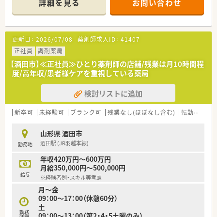
詳細を見る
お問い合わせ
月間約700枚の処方箋を丁寧かつ迅速に受け付けている店舗で
す。
■1日あたりの応需枚数は20枚から30枚程度とゆとりがあり、患
者様一人ひとりと向き合いながらじっくり丁寧な対応が可能で
更新日：
2026/07/08
薬剤師求人ID：
41407
す。
正社員
調剤薬局
【法人特徴について】
【酒田市】≪正社員≫ひとり薬剤師の店舗/残業は月10時間程
■国内最大級の小売業グループに属する安定企業であり、ショッ
度/高年収/患者様ケアを重視している薬局
ピングモールを地域医療の拠点とする独自の事業を展開してい
ます。
検討リストに追加
■衣食住の「住」を支えるヘルス＆ビューティーケア事業を重要
視し、地域のニーズを先取りするステーションを目指していま
す。
新卒可
未経験可
ブランク可
残業なし(ほぼなし含む)
転勤なし
■調剤のみならずOTC販売を通じて地域住民の健康をトータル
サポートしており、社会貢献度の高い業務に携わることが可能で
山形県 酒田市
す。
酒田駅 (JR羽越本線)
勤務地
【こんな方が活躍中】
年収420万円～600万円
■大手企業ならではの安定した経営基盤のもとで、定年後も再雇
月給350,000円～500,000円
用制度を利用して70歳近くまで元気に就業されている方もいま
給与
※経験者例・スキル等考慮
す。
月～金
■調剤未経験からスタートした若手薬剤師や、出産・育児を経て
09：00～17：00（休憩60分）
復職したベテラン薬剤師など、多様な背景を持つ方が活躍してい
土
ます。
勤務
09：00～13：00（第2・4・5土曜のみ）
■「地域の方々の健康を支えたい」という共通の目標を持つ仲間