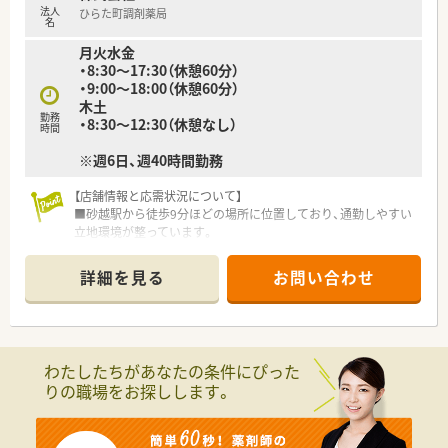
法人
ひらた町調剤薬局
名
【求人情報について】
月火水金
■正社員としての採用となり、年間休日は123日としっかりと確
・8:30～17:30（休憩60分）
保されており、ワークライフバランスを重視する方に最適です。
・9:00～18:00（休憩60分）
■基本的な勤務時間はシフト制となっており、残業時間は月平均
木土
10時間程度と少なめで、1分単位で残業代が支給される環境で
勤務
・8:30～12:30（休憩なし）
す。
時間
■給与は社会人経験をベースに算出され、地域限定コースや全国
※週6日、週40時間勤務
コースの選択により440万円から540万円前後となります。
【店舗情報と応需状況について】
■砂越駅から徒歩9分ほどの場所に位置しており、通勤しやすい
立地環境が整っています。
■近隣にある内科クリニックの門前として、1日平均55枚ほどの
処方箋を応需しています。
詳細を見る
お問い合わせ
■地域の総合病院からの処方箋も受け付けており、幅広い内科系
疾患に触れられる環境です。
【募集背景と求める人物像について】
■今回は欠員補充による募集となり、地域のかかりつけ薬剤師と
わたしたちがあなたの条件にぴった
して活躍できる方を歓迎します。
りの職場をお探しします。
■各店舗で一人薬剤師とサポート体制での運営となるため、管理
能力のある方を求めています。
■即戦力となる経験者はもちろん、ブランクがある方や未経験の