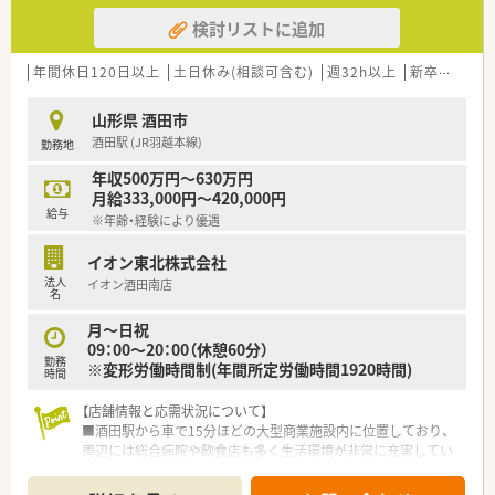
検討リストに追加
年間休日120日以上
土日休み(相談可含む)
週32h以上
新卒可
未経
山形県 酒田市
酒田駅 (JR羽越本線)
勤務地
年収500万円～630万円
月給333,000円～420,000円
給与
※年齢・経験により優遇
イオン東北株式会社
法人
イオン酒田南店
名
月～日祝
09：00～20：00（休憩60分）
勤務
※変形労働時間制(年間所定労働時間1920時間)
時間
【店舗情報と応需状況について】
■酒田駅から車で15分ほどの大型商業施設内に位置しており、
周辺には総合病院や飲食店も多く生活環境が非常に充実してい
ます。
■処方箋は近隣の医療機関を含む面応需がメインとなっており、