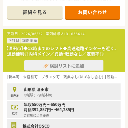
■1日の処方箋応需枚数は30枚から35枚程度の店舗が多く、近隣
の内科や循環器科の処方箋をメインに応需している店舗です。
詳細を見る
お問い合わせ
■店舗に在籍している勤務者数についても詳細を確認中ですが、
事務スタッフも配置されており調剤に専念できる環境です。
【募集背景と求める人物像について】
更新日：
2026/06/22
薬剤師求人ID：
658614
■広域コースでの募集を行っており、欠員補充に伴う正社員での
薬剤師採用を早急に進めたいという高い温度感の求人案件で
正社員
調剤薬局
す。
【酒田市】◆18時までのシフト◆高速道路インターも近く、
■調剤業務の経験者はもちろんのこと、充実した研修制度がある
通勤便利◎内科メイン／異動・転勤なし／定着率◎
ため調剤未経験の薬剤師様からのご応募も広く歓迎しておりま
す。
検討リストに追加
■患者様と深い関係性を築くことを目的としているため、コミュ
ニケーションを大切にし長期的にご活躍いただける方を求めて
います。
新卒可
未経験可
ブランク可
残業なし(ほぼなし含む)
転勤なし
【法人特徴について】
山形県 酒田市
■創立から25年の歴史を持ち、全国42都道府県にて722店舗の
砂越駅 (JR羽越本線)
勤務地
調剤薬局を多店舗展開している大手企業が運営しております。
■95パーセントの店舗が医療機関とのマンツーマン出店となっ
年収550万円～650万円
ており、検査値データの共有など密な業務提携を行っておりま
月給392,857円～464,285円
す。
給与
ご経験により優遇
■大手鉄道会社や大手コンビニなど異業種とコラボレーション
した複合店舗開発も行っており、戦略的に事業を拡大しておりま
株式会社OSCO
す。