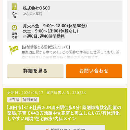
株式会社OSCO
法人
たぶの木薬局
名
月火木金 9:00～18:00（休憩60分）
水土 9:00～13:00（休憩なし）
勤務
※週6日、週40時間勤務
時間
【店舗情報と応需状況について】
■東酒田駅から車で9分ほどの閑静な住宅街に位置しており、近
隣にお住まいの患者様が多く来局される店舗です。
■門前クリニックからの皮膚科の処方箋をメインに応需し、1日
あたり約75枚の処方箋を対応しています。
詳細を見る
お問い合わせ
■皮膚科以外にも整形外科や近隣医療機関からの処方箋も受け
付けており、幅広く経験を積むことが可能です。
【募集背景と求める人物像について】
更新日：
2026/06/17
薬剤師求人ID：
330234
■欠員補充を目的とした募集を行っており、店舗の管理業務を担
っていただける正社員の方を求めています。
正社員
調剤薬局
■年齢や性別およびこれまでの経験は不問としており、できれば
【酒田市】≪正社員≫JR酒田駅徒歩9分！薬剤師複数名配置の
若手の薬剤師の方を採用したいと考えています。
薬局/子育て中の方活躍中★家庭と両立したい方/有休消化
■一人薬剤師体制に抵抗がなく、かかりつけ薬剤師として地域医
しやすい環境/在宅医療/内科メイン
療に貢献したいという意欲のある方を歓迎します。