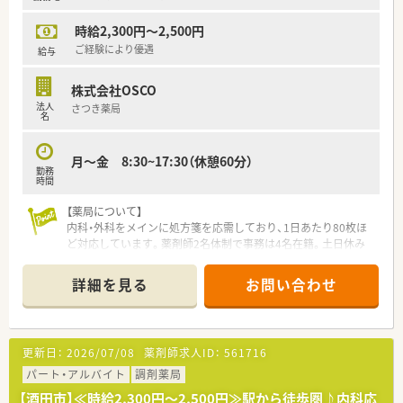
時給2,300円～2,500円
ご経験により優遇
給与
株式会社OSCO
法人
さつき薬局
名
月～金 8:30~17:30（休憩60分）
勤務
時間
【薬局について】
内科・外科をメインに処方箋を応需しており、1日あたり80枚ほ
ど対応しています。薬剤師2名体制で事務は4名在籍。土日休み
の店舗のためプライベートの予定も立てやすい環境です。17時
半までの勤務で、子育て世代の薬剤師様にもおススメ。酒田市内
詳細を見る
お問い合わせ
に他の店舗もあるため、ヘルプ体制も整っています。お互い様精
神で支えあいながら仕事ができる環境です。
【企業ポイント】
更新日：
2026/07/08
薬剤師求人ID：
561716
★代表も薬剤師で現場に出ているので風通しのいい社風です。
★事務さんは3年ごとに店舗異動があるため、店舗によってやり
パート・アルバイト
調剤薬局
方が違う、などの現場の問題を解消させています。
【酒田市】≪時給2,300円～2,500円≫駅から徒歩圏♪内科応