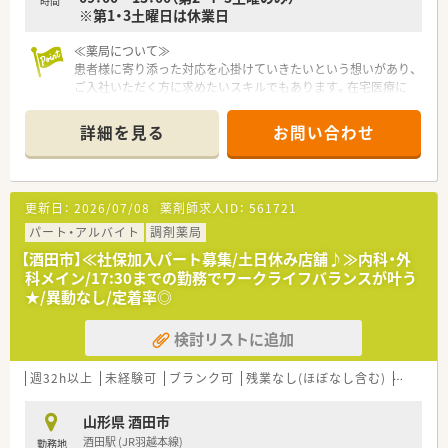
時間
※第1・3土曜日は休業日
が集まっており、チームワークを大切にしながら日々邁進してい
ます。
≪薬局について≫
患者様に寄り添った対応を心掛けていきたいという想いがあり、
ご入社いただく方に求めたいスキルでもあります。在宅医療に
も積極的で、必要と感じた患者様にはご提案も差し上げていま
す。ご経験を活かしたい方、スキルを活かしたい方にもおススメ
詳細を見る
お問い合わせ
の環境です。
≪充実の制度≫
福利厚生も充実しています。手当も手厚く、安定している企業の
更新日：
2026/07/08
薬剤師求人ID：
561721
ため腰を据えて働きたい方におススメの環境です。これまでの
ご経験を活かしたい方、のびのびとお仕事されたい方にお勧めの
パート・アルバイト
調剤薬局
社風でもあり、魅力の一つです。
【酒田市】≪社保加入パート募集/土日休み店舗♪≫内科・外
科メイン/17:30までの勤務でワークライフバランスが叶う
★/異動なし/定着率◎
検討リストに追加
週32h以上
未経験可
ブランク可
残業なし(ほぼなし含む)
転勤な
山形県 酒田市
酒田駅 (JR羽越本線)
勤務地