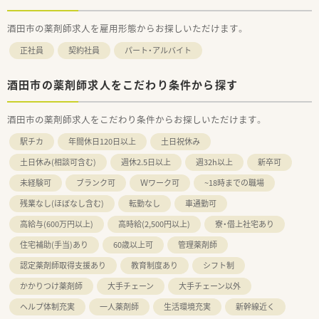
酒田市の薬剤師求人を雇用形態からお探しいただけます。
正社員
契約社員
パート・アルバイト
酒田市の薬剤師求人をこだわり条件から探す
酒田市の薬剤師求人をこだわり条件からお探しいただけます。
駅チカ
年間休日120日以上
土日祝休み
土日休み(相談可含む)
週休2.5日以上
週32h以上
新卒可
未経験可
ブランク可
Ｗワーク可
~18時までの職場
残業なし(ほぼなし含む)
転勤なし
車通勤可
高給与(600万円以上)
高時給(2,500円以上)
寮・借上社宅あり
住宅補助(手当)あり
60歳以上可
管理薬剤師
認定薬剤師取得支援あり
教育制度あり
シフト制
かかりつけ薬剤師
大手チェーン
大手チェーン以外
ヘルプ体制充実
一人薬剤師
生活環境充実
新幹線近く