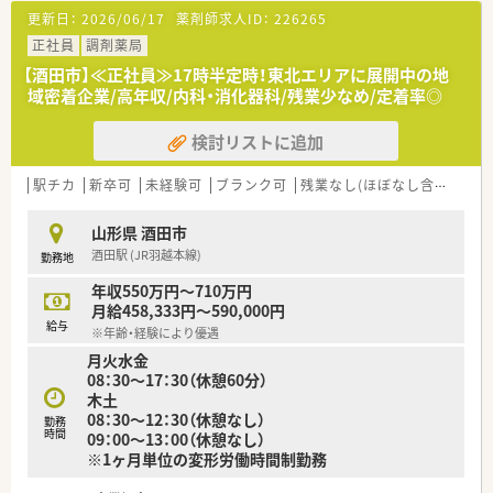
＼ 子育て応援企業 ／
更新日：
2026/06/17
薬剤師求人ID：
226265
■産育休の取得希望者には100％取得いただき
復帰を希望された方も近隣に複数店舗あることもあり、ほぼご
正社員
調剤薬局
復帰いただいています。
【酒田市】≪正社員≫17時半定時！東北エリアに展開中の地
■時短社員制度は小学校卒業まで継続可能です。
域密着企業/高年収/内科・消化器科/残業少なめ/定着率◎
■男性のエリアマネージャーも育休（1ヶ月以上）の取得実績があ
ります。
検討リストに追加
＼ 働きやすさ抜群 ／
■4週9休制(祝日含む)となり年間休日は114日（2023年4月以降
駅チカ
新卒可
未経験可
ブランク可
残業なし(ほぼなし含む)
車
は115日予定）
若干少な目ではありますが年1日づつ年間休日を増やしていま
山形県 酒田市
す！
酒田駅 (JR羽越本線)
勤務地
■全社員に6連休のリフレッシュ休暇制度あり
■全社平均の残業時間が6.6時間/月。1分単位で残業代支給いた
年収550万円～710万円
だけます。
月給458,333円～590,000円
給与
※年齢・経験により優遇
＼ 社員教育制度 ／
月火水金
■月に1回テレビ会議での勉強会を実施しています。
08：30～17：30（休憩60分）
■外来ガン専門薬剤師の育成などにも積極的で定期的に社内公
木土
募も実施されています
08：30～12：30（休憩なし）
■認定薬剤師取得に伴うe-Learningについても会社負担でご利
勤務
時間
09：00～13：00（休憩なし）
用いただけます
※1ヶ月単位の変形労働時間制勤務
＼ 本求人はこんな方にオススメ ／