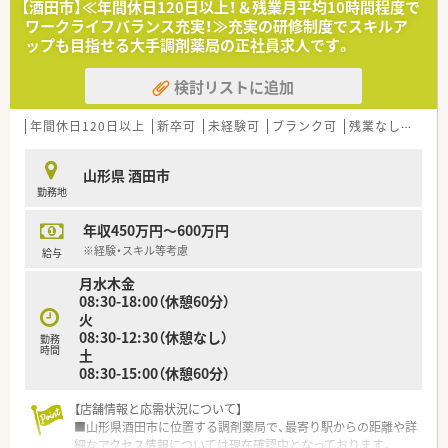
【酒田市】≪年間休日120日以上！＆残業月平均10時間程度で
ワークライフバランス充実！≫充実の研修制度でスキルア
ップも目指せる大手調剤薬局の正社員求人です。
検討リストに追加
年間休日120日以上
新卒可
未経験可
ブランク可
残業なし(ほぼなし含む)
山形県 酒田市
勤務地
年収450万円～600万円
※経験・スキル等考慮
給与
月水木金
08:30-18:00（休憩60分）
火
08:30-12:30（休憩なし）
勤務
時間
土
08:30-15:00（休憩60分）
【店舗情報と応需状況について】
■山形県酒田市に位置する調剤薬局で、最寄り駅からの距離や詳
細なアクセス情報については現在確認中となっております。