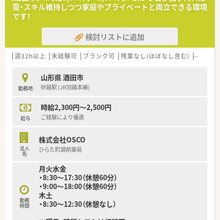
★全店舗事務さん4名で運営しており、ベテランでもあるので、
需・スキル維持しつつ家庭やプライベートと両立できる環境
薬剤師の業務効率にも繋がっています。
です！
★節目に会社のイベントなども実施しており、横のつながりも大
事にしています。
検討リストに追加
★荘内エリアに店舗があり、比較的近いためヘルプ体制も整って
います。お互い様精神で支えあいながら仕事ができる環境です。
★半日単位で有給取得可能です。
週32h以上
未経験可
ブランク可
残業なし(ほぼなし含む)
転勤な
★産育休復帰率100％！勤続年数平均10年と定着率の良い会社で
す。
山形県 酒田市
砂越駅 (JR羽越本線)
勤務地
【企業紹介】
2011年創業で、創業当初からいらっしゃる社員の方で構成され
時給2,300円～2,500円
ています。異動や転勤なく、平均勤続年数が10年とほぼ創業から
の期間と重なっています。地域のかかりつけ薬剤師としてご活
ご経験により優遇
給与
躍いただける方をお迎えしたいと考えています。庄内地区で5店
舗展開しており、全店近隣のため別店舗の社員の方との交流もあ
株式会社OSCO
り、風通しの良さに繋がっています。代表も薬剤師として現場に
法人
ひらた町調剤薬局
出ておりますので、現場のことをしっかり理解しているので安心
名
感もございます。積極的に出店をしていくスタイルではなく、地
月火水金
域に根差した薬局経営を重視している企業様です。
・8:30～17:30（休憩60分）
・9:00～18:00（休憩60分）
【17時半までのシフトでプライベートと両立◎】
木土
シフトにもよりますが、最大17時半までの勤務となり、ワークラ
勤務
・8:30～12:30（休憩なし）
イフバランス重視したい方にもおススメです。残業時間も平均5
時間
～6時間/月となっており、あまり長引くことがありません。社員