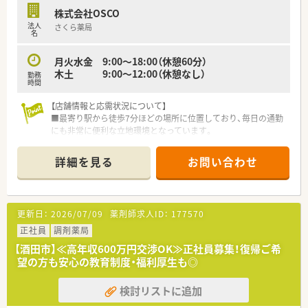
しています。門前以外にも近隣医療機関の処方箋も飛んできて
株式会社OSCO
おり、住宅地にある立地からもかかりつけ薬剤師としてご活躍い
法人
さくら薬局
ただくことも可能です。薬剤師1.5名体制、事務4名体制で運営し
名
ている店舗で患者様が少しでも快適に過ごせるよう待合室も綺
麗に装飾などにもこだわっています。
月火水金 9:00～18:00（休憩60分）
酒田市内に他の店舗もあるため、ヘルプ体制も整っています。お
木土 9:00～12:00（休憩なし）
勤務
互い様精神で支えあいながら仕事ができる環境です。
時間
≪18時までのシフトでプライベートと両立◎≫
【店舗情報と応需状況について】
シフトにもよりますが、最大18時までの勤務となり、ワークライ
■最寄り駅から徒歩7分ほどの場所に位置しており、毎日の通勤
フバランス重視したい方にもおススメです。残業時間も平均5～
にも非常に便利な立地環境となっています。
6時間/月となっており、あまり長引くことがありません。社員全
■循環器科や呼吸器科などの専門的な科目をはじめ、内科や皮膚
員が公平であることを意識しており、夏季休暇や年末年始休暇な
科など幅広い処方箋を1日67枚程応需します。
詳細を見る
お問い合わせ
ども、全店揃うように有給使用なども含めて工夫しています。
■薬剤師は常勤1名とパート4名が在籍し、ベテランの医療事務
員4名と共に協力しながら業務を行います。
≪こんな方におススメ≫
★家庭やプライベートと両立しながら経験を活かせる環境で働
【募集背景と求める人物像について】
更新日：
2026/07/09
薬剤師求人ID：
177570
きたい方
■地域に根差した店舗運営を行っており、今回は体制強化と欠員
★異動や転勤なく腰を据えて働きたい方
補充を目的とした薬剤師の募集となります。
正社員
調剤薬局
★現場のことをしっかりわかってくれている会社でお勤めされ
■店舗の将来を担っていただけるような、長期的なキャリア形成
【酒田市】≪高年収600万円交渉OK≫正社員募集！復帰ご希
たい方
に意欲的な方からのご応募を歓迎いたします。
望の方も安心の教育制度・福利厚生も◎
■地域にお住まいの患者様としっかり向き合い、かかりつけ薬剤
師として信頼関係を築ける方を求めています。
検討リストに追加
【法人特徴について】