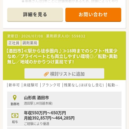
★事務さんは3年ごとに店舗異動があるため、店舗によってやり
ども、全店揃うように有給使用なども含めて工夫しています。
方が違う、などの現場の問題を解消させています。
★全店舗事務さん4名で運営しており、ベテランでもあるので、
≪こんな方におススメ≫
詳細を見る
お問い合わせ
薬剤師の業務効率にも繋がっています。
★家庭やプライベートと両立しながら経験を活かせる環境で働
★節目に会社のイベントなども実施しており、横のつながりも大
きたい方
事にしています。
★異動や転勤なく腰を据えて働きたい方
★荘内エリアに店舗があり、比較的近いためヘルプ体制も整って
★現場のことをしっかりわかってくれている会社でお勤めされ
更新日：
2026/07/08
薬剤師求人ID：
559832
います。お互い様精神で支えあいながら仕事ができる環境です。
たい方
★半日単位で有給取得可能です。
正社員
調剤薬局
★産育休復帰率100％！勤続年数平均10年と定着率の良い会社で
【酒田市】≪駅から徒歩圏内♪≫18時までのシフト・残業少
す。
なめ／プライベートとも両立しやすい環境◎／転勤・異動
無し／地域のかかりつけ薬局です！
≪企業紹介≫
2011年創業で、創業当初からいらっしゃる社員の方で構成され
検討リストに追加
ています。異動や転勤なく、平均勤続年数が10年とほぼ創業から
の期間と重なっています。地域のかかりつけ薬剤師としてご活
躍いただける方をお迎えしたいと考えています。庄内地区で5店
新卒可
未経験可
ブランク可
残業なし(ほぼなし含む)
転勤なし
舗展開しており、全店近隣のため別店舗の社員の方との交流もあ
り、風通しの良さに繋がっています。代表も薬剤師として現場に
山形県 酒田市
出ておりますので、現場のことをしっかり理解しているので安心
酒田駅 (JR羽越本線)
勤務地
感もございます。積極的に出店をしていくスタイルではなく、地
域に根差した薬局経営を重視している企業様です。
年収550万円～650万円
月給392,857円～464,285円
≪薬局について≫
給与
ご経験により優遇
皮膚科のクリニックの門前です。1日あたり70枚ほど処方箋応需