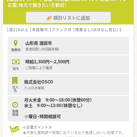
舗展開しており、全店近隣のため別店舗の社員の方との交流もあ
応需/地元で働きたい方歓迎！
り、風通しの良さに繋がっています。代表も薬剤師として現場に
出ておりますので、現場のことをしっかり理解しているので安心
検討リストに追加
感もございます。積極的に出店をしていくスタイルではなく、地
域に根差した薬局経営を重視している企業様です。
週32h以上
未経験可
ブランク可
残業なし(ほぼなし含む)
転勤な
≪企業ポイント≫
★代表も薬剤師で現場に出ているので風通しのいい社風です。
山形県 酒田市
★事務さんは3年ごとに店舗異動があるため、店舗によってやり
東酒田駅 (JR羽越本線)
勤務地
方が違う、などの現場の問題を解消させています。
★全店舗事務さん4名で運営しており、ベテランでもあるので、
時給2,300円～2,500円
薬剤師の業務効率にも繋がっています。
★節目に会社のイベントなども実施しており、横のつながりも大
ご経験により優遇
給与
事にしています。
★荘内エリアに店舗があり、比較的近いためヘルプ体制も整って
株式会社OSCO
います。お互い様精神で支えあいながら仕事ができる環境です。
法人
たぶの木薬局
★半日単位で有給取得可能です。
名
★産育休復帰率100％！勤続年数平均10年と定着率の良い会社で
月火木金 9:00～18:00（休憩60分）
す。
水土 9:00～13:00（休憩なし）
勤務
≪18時までのシフトでプライベートと両立◎≫
時間
※曜日・時間相談可
シフトにもよりますが、最大18時までの勤務となり、ワークライ
フバランス重視したい方にもおススメです。残業時間も平均5～
≪企業ポイント≫
6時間/月となっており、あまり長引くことがありません。社員全
★代表も薬剤師で現場に出ているので風通しのいい社風です。
員が公平であることを意識しており、夏季休暇や年末年始休暇な