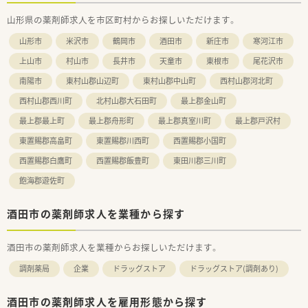
山形県の薬剤師求人を市区町村からお探しいただけます。
【法人特徴について】
■地域に根ざした薬局経営を重視しており、無理な店舗展開は行
山形市
米沢市
鶴岡市
酒田市
新庄市
寒河江市
わず、地元の方々から信頼される薬局作りを行っております。
■全店舗が近隣エリアに展開しているため、他店舗のスタッフと
上山市
村山市
長井市
天童市
東根市
尾花沢市
の交流も活発で、非常に風通しの良い社風が特徴の法人です。
南陽市
東村山郡山辺町
東村山郡中山町
西村山郡河北町
■代表も薬剤師として現場に出て業務を行っているため、現場の
状況をしっかりと理解しており、安心してご勤務いただけます。
西村山郡西川町
北村山郡大石田町
最上郡金山町
【求人情報について】
最上郡最上町
最上郡舟形町
最上郡真室川町
最上郡戸沢村
■年収は550万円から650万円の範囲で提示されており、ご経験
東置賜郡高畠町
東置賜郡川西町
西置賜郡小国町
やスキルによってはさらに高水準でのご相談も可能です。
■日曜日と祝日がお休みとなるほか、シフト調整によるお休みも
西置賜郡白鷹町
西置賜郡飯豊町
東田川郡三川町
あり、ワークライフバランスを保ちやすい勤務体系です。
飽海郡遊佐町
■夏期休暇や年末年始の休暇もしっかりと用意されており、スタ
ッフ全員が平等に休暇を取得できるように工夫されておりま
す。
酒田市の薬剤師求人を業種から探す
酒田市の薬剤師求人を業種からお探しいただけます。
調剤薬局
企業
ドラッグストア
ドラッグストア(調剤あり)
酒田市の薬剤師求人を雇用形態から探す