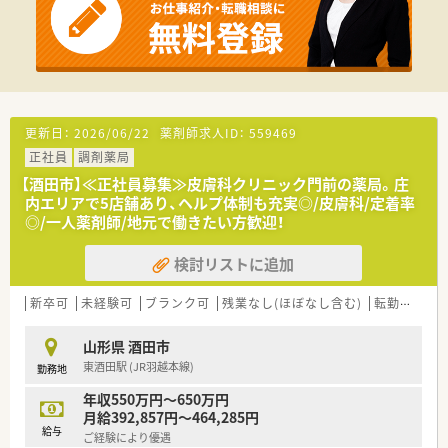
方も幅広くご相談が可能です。
【法人特徴について】
■2011年の創業以来、地域に根差した薬局経営を重視し、堅実な
店舗展開を行っています。
■代表自身も薬剤師として現場に出ており、現場の状況を正しく
理解しているため安心です。
■従業員の平均勤続年数は約10年と非常に長く、定着率が高く
更新日：
2026/06/22
薬剤師求人ID：
559469
働きやすい企業風土があります。
正社員
調剤薬局
【求人情報について】
【酒田市】≪正社員募集≫皮膚科クリニック門前の薬局。庄
■ご経験により年収550万円から650万円の提示が可能で、高収
内エリアで5店舗あり、ヘルプ体制も充実◎/皮膚科/定着率
入を目指せる求人です。
◎/一人薬剤師/地元で働きたい方歓迎！
■最大でも18時までのシフト勤務となっており、夜遅くまでの
勤務が発生いたしません。
検討リストに追加
■残業は月平均5から6時間程度と少なく、発生した場合は1分単
位で手当が支給されます。
新卒可
未経験可
ブランク可
残業なし(ほぼなし含む)
転勤なし
山形県 酒田市
東酒田駅 (JR羽越本線)
勤務地
年収550万円～650万円
月給392,857円～464,285円
給与
ご経験により優遇