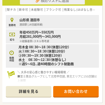
検討リストに追加
【法人特徴について】
■2011年に創業して以来、地域に根差した薬局運営を行ってお
り、庄内エリアに限定して5店舗を展開しています。
駅チカ
新卒可
未経験可
ブランク可
残業なし(ほぼなし含む)
転
■店舗間の異動や転勤が一切ないため、平均勤続年数が10年と
非常に長く、定着率の高さが自慢の企業です。
山形県 酒田市
■代表自身も薬剤師として店舗の現場に出ており、現場の状況を
酒田駅 (JR羽越本線)
勤務地
正しく理解しているため風通しの良い社風です。
年収450万円～550万円
【求人情報について】
月給281,000円～343,000円
■正社員の募集で、想定年収は550万円から650万円となり、ご
給与
※経験者例・スキル等考慮
経験のある方は600万円以上も相談可能です。
月木金 08：30～18：30（休憩120分）
■時間外手当は1分単位で支給されるためサービス残業はなく、
火①08：30～18：30（休憩120分）
働いた分だけしっかりと給与に反映されます。
②09：30～19：30（休憩120分）
■年に1回の昇給と年に2回の賞与支給があり、やりがいを持っ
勤務
水土 08：30～12：30（休憩なし）
て長く勤務を続けることができる求人情報です。
時間
※週5～6日、週40時間のシフト制勤務
＼ 大手の安心感と働きやすい職場環境 ／
■富士薬品グループとして北陸甲信越、東北エリアに150店舗以
上展開
■福利厚生や社内制度も充実しており安心して長期的に就業で
きる環境が整っています。
詳細を見る
お問い合わせ
■労働組合もあり年々働きやすい会社へと進化を続けておられ
ます。