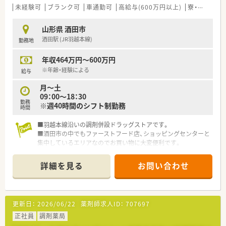
■創業当初からの社員が多く在籍しており、平均勤続年数は10
未経験可
ブランク可
車通勤可
高給与(600万円以上)
寮・借上社宅あり
年と非常に定着率が高く働きやすい法人です。
■近隣エリア内にドミナントで5店舗を展開しており、店舗間の
山形県 酒田市
距離が近いため充実した応援体制があります。
酒田駅 (JR羽越本線)
勤務地
■代表自身も薬剤師として現場で勤務しているため、現場の状況
や課題を深く理解しており安心感があります。
年収464万円～600万円
【求人情報について】
※年齢・経験による
給与
■正社員としての採用となり、これまでのご経験やスキルを考慮
月～土
した上で年収550万円から相談が可能です。
09：00～18：30
■ご経験豊富な方や管理薬剤師候補の方であれば、年収600万円
勤務
※週40時間のシフト制勤務
以上の高待遇でお迎えすることも可能です。
時間
■賞与は年2回支給され、昇給も年1回設けられているため、頑張
りがしっかりと収入に反映される求人です。
■羽越本線沿いの調剤併設ドラッグストアです。
■酒田市の中でもファーストフード店、ショッピングセンターと
集中しているエリアなのでお買い物に大変便利です。
■近隣のショッピングモールとあわせ、地元に大変人気のドラッ
グストアです。
詳細を見る
お問い合わせ
■業界を代表する大手薬局様です。
■ドラッグ部門と調剤部門を両方備えています。
■やりがいはもちろん、充実の教育環境と福利厚生も魅力の企業
です。
更新日：
2026/06/22
薬剤師求人ID：
707697
正社員
調剤薬局