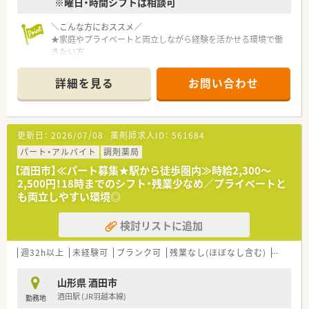
※曜日・時間シフトは相談可
全員が公平であることを意識しており、夏季休暇や年末年始休暇
なども、全店揃うように有給使用なども含めて工夫しています。
＼こんな方におススメ／
★家庭やプライベートと両立しながら経験を活かせる環境で働
＼こんな方におススメ／
きたい方
★家庭やプライベートと両立しながら経験を活かせる環境で働
★異動や転勤なく腰を据えて働きたい方
きたい方
★現場のことをしっかりわかってくれている会社でお勤めされ
★異動や転勤なく腰を据えて働きたい方
詳細を見る
お問い合わせ
たい方
★現場のことをしっかりわかってくれている会社でお勤めされ
★スキルアップ・維持できる環境で働きたい方
たい方
≪企業紹介≫
更新日：
2026/07/08
薬剤師求人ID：
561684
2011年創業で、創業当初からいらっしゃる社員の方で構成され
ています。異動や転勤なく、平均勤続年数が10年とほぼ創業から
パート・アルバイト
調剤薬局
の期間と重なっています。地域のかかりつけ薬剤師としてご活
【酒田市】≪パート募集★駅から徒歩圏内≫時給2,300～
躍いただける方をお迎えしたいと考えています。庄内地区で5店
2,500円！18時までのシフト・残業少なめ／プライベートと
舗展開しており、全店近隣のため別店舗の社員の方との交流もあ
も両立しやすい環境◎
り、風通しの良さに繋がっています。代表も薬剤師として現場に
出ておりますので、現場のことをしっかり理解しているので安心
検討リストに追加
感もございます。積極的に出店をしていくスタイルではなく、地
域に根差した薬局経営を重視している企業様です。
週32h以上
未経験可
ブランク可
残業なし(ほぼなし含む)
転勤な
≪企業ポイント≫
★代表も薬剤師で現場に出ているので風通しのいい社風です。
山形県 酒田市
★事務さんは3年ごとに店舗異動があるため、店舗によってやり
酒田駅 (JR羽越本線)
勤務地
方が違う、などの現場の問題を解消させています。