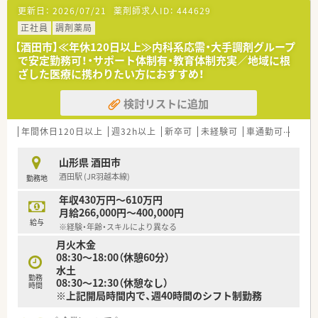
循環器科・内科に隣接しているため、メインに応需しています。
更新日：
2026/07/21
薬剤師求人ID：
444629
在宅にも積極的に取り組んでおり、地域医療への貢献するという
ことを実感できる環境です。
正社員
調剤薬局
1日あたり40枚ほど応需しており、無理なく働けます。
【酒田市】≪年休120日以上≫内科系応需・大手調剤グループ
酒田駅が最寄りであり、徒歩でも10分ほどの立地にあり、お車で
で安定勤務可！・サポート体制有・教育体制充実／地域に根
の通勤も可能なためお好きな通勤手段で通えます。
ざした医療に携わりたい方におすすめ！
薬局の目の前には木を植えており、春先には紫色の綺麗な花が咲
き、ご利用いただく方々に心地よい環境作りをしております♪
検討リストに追加
＼ こんな魅力があります！ ／
年間休日120日以上
週32h以上
新卒可
未経験可
車通勤可
高給与
☆教育・研修制度☆
フォローアップ研修・エキスパート研修・薬局長研修・管理者研修
山形県 酒田市
などスキルに合わせた研修制度をご用意。
酒田駅 (JR羽越本線)
勤務地
また、e-learningを導入しており、こちらは会社で費用補助をし
ています。
年収430万円～610万円
その他、学会発表にも積極的に参加しており、日々の取り組みか
月給266,000円～400,000円
ら奨励し、調剤過誤防止については全社共有しています。
給与
※経験・年齢・スキルにより異なる
月火木金
☆福利厚生面☆
08:30～18:00（休憩60分）
産前・産後・育児休暇は100%取得可能で、時短勤務で働く社員も
水土
多数いる環境です。
勤務
08:30～12:30（休憩なし）
また、転居を伴う異動はなく、キャリアやライフプランの希望に
時間
※上記開局時間内で、週40時間のシフト制勤務
応じて、長く安心して働ける環境作りをしております。