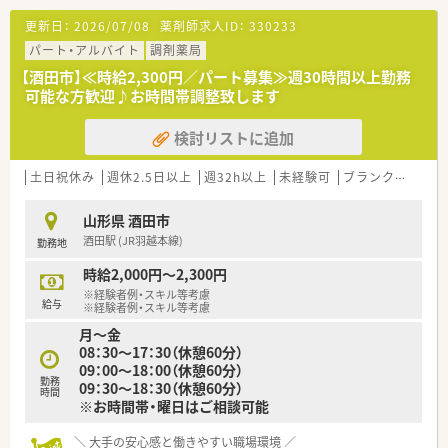
【想定される業務内容】
更新日：
2026/07/08
薬剤師求人ID：
330233
■周辺医療機関からの処方箋に基づいた調剤業務や、患者様一人
ひとりに寄り添った服薬指導を行います。
パート・アルバイト
調剤薬局
■OTC医薬品や漢方薬の相談販売を通じて、セルフメディケーシ
【酒田市】≪時給2,300円／パート募集≫週30時間以上勤務
ョンの推進に大きく貢献いただけます。
可能な方歓迎♪お時間帯調整致します
■バーコード認証などの最新設備を導入しており、正確かつスピ
ーディーなピッキング作業が実現可能です。
検討リストに追加
【こんな方が活躍中】
■子育てと両立しながら活躍する方も多く、お互いに助け合う精
土日祝休み
週休2.5日以上
週32h以上
未経験可
ブランク可
転勤
神が職場に根付いています。
■調剤未経験からスタートした若手や、定年後も再雇用制度を利
山形県 酒田市
用して第一線で活躍するベテランもいます。
酒田駅 (JR羽越本線)
勤務地
■向上心を持ち、患者様からの些細な相談にも丁寧に対応できる
コミュニケーション能力の高い方が多いです。
時給2,000円～2,300円
※経験者例・スキル等考慮
給与
※経験者例・スキル等考慮
月～金
08：30～17：30（休憩60分）
09：00～18：00（休憩60分）
勤務
09：30～18：30（休憩60分）
時間
※お時間帯・曜日はご相談可能
＼ 大手の安心感と働きやすい職場環境 ／