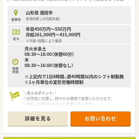
山形県 酒田市
東酒田駅 (JR羽越本線)
勤務地
年収450万円～550万円
月給261,000円～415,000円
給与
※年齢・経験により優遇
月火水金土
08:30〜18:00（休憩60分）
木
08:30〜16:00（休憩なし）
勤務
時間
※上記内で1日8時間、週40時間以内のシフト制勤務
※1ヶ月単位の変形労働時間制
＼求人のポイント／
◇住宅街に位置し、穏やかな環境で就業いただけます。
◇内科、小児科をメインに応需しています。
◇73枚/日 薬剤師2名体制
詳細を見る
お問い合わせ
≪安心の教育体制≫
◆未経験者の方には、新卒様と同様の研修を受けさせて頂いた
り、入社後4日間を掛けて実務研修も可能です。
内容は処方解説・投薬の仕方・薬歴入力・保険点数説明などです。