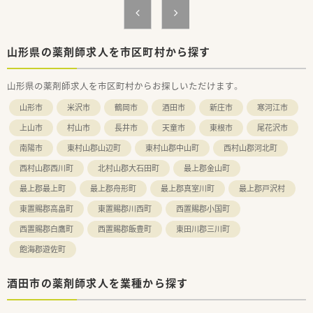
復帰を希望された方も近隣に複数店舗あることもあり、ほぼご
復帰いただいています。
■時短社員制度は小学校卒業まで継続可能です。
■男性のエリアマネージャーも育休（1ヶ月以上）の取得実績があ
山形県の薬剤師求人を市区町村から探す
ります。
山形県の薬剤師求人を市区町村からお探しいただけます。
＼ 働きやすさ抜群 ／
■4週9休制(祝日含む)となり年間休日は114日（2023年4月以降
山形市
米沢市
鶴岡市
酒田市
新庄市
寒河江市
は115日予定）
若干少な目ではありますが年1日づつ年間休日を増やしていま
上山市
村山市
長井市
天童市
東根市
尾花沢市
す！
南陽市
東村山郡山辺町
東村山郡中山町
西村山郡河北町
■全社員に6連休のリフレッシュ休暇制度あり
■全社平均の残業時間が6.6時間/月。1分単位で残業代支給いた
西村山郡西川町
北村山郡大石田町
最上郡金山町
だけます。
最上郡最上町
最上郡舟形町
最上郡真室川町
最上郡戸沢村
＼ 社員教育制度 ／
東置賜郡高畠町
東置賜郡川西町
西置賜郡小国町
■月に1回テレビ会議での勉強会を実施しています。
■外来ガン専門薬剤師の育成などにも積極的で定期的に社内公
西置賜郡白鷹町
西置賜郡飯豊町
東田川郡三川町
募も実施されています
飽海郡遊佐町
■認定薬剤師取得に伴うe-Learningについても会社負担でご利
用いただけます
酒田市の薬剤師求人を業種から探す
＼ 本求人はこんな方にオススメ ／
★子育て中のママさん薬剤師さん