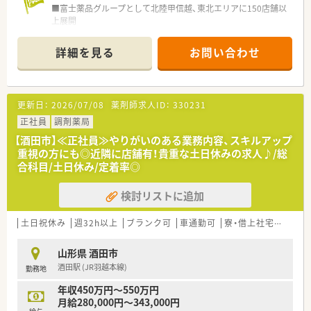
■富士薬品グループとして北陸甲信越、東北エリアに150店舗以
上展開
■福利厚生や社内制度も充実しており安心して長期的に就業で
きる環境が整っています。
詳細を見る
お問い合わせ
■労働組合もあり年々働きやすい会社へと進化を続けておられ
ます。
＼ 子育て応援企業 ／
更新日：
2026/07/08
薬剤師求人ID：
330231
■産育休の取得希望者には100％取得いただき
復帰を希望された方も近隣に複数店舗あることもあり、ほぼご
正社員
調剤薬局
復帰いただいています。
【酒田市】≪正社員≫やりがいのある業務内容、スキルアップ
■時短社員制度は小学校卒業まで継続可能です。
重視の方にも◎近隣に店舗有！貴重な土日休みの求人♪/総
■男性のエリアマネージャーも育休（1ヶ月以上）の取得実績があ
合科目/土日休み/定着率◎
ります。
検討リストに追加
＼ 働きやすさ抜群 ／
■4週9休制(祝日含む)となり年間休日は114日（2023年4月以降
は115日予定）
土日祝休み
週32h以上
ブランク可
車通勤可
寮・借上社宅あり
積
若干少な目ではありますが年1日づつ年間休日を増やしていま
す！
山形県 酒田市
■全社員に6連休のリフレッシュ休暇制度あり
酒田駅 (JR羽越本線)
勤務地
■全社平均の残業時間が6.6時間/月。1分単位で残業代支給いた
だけます。
年収450万円～550万円
月給280,000円～343,000円
＼ 社員教育制度 ／