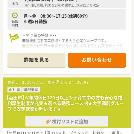
1日あたりの処方箋枚数も安定しているため、ペースを守って働
給与
※年齢、経験、能力などを考慮の上、規定により決定
けます。
機材も揃っているため、安心して就業出来る環境です！
月～金 08:30～17:15（休憩60分）
※週5日勤務
勤務
◇こんな方にオススメ◇
時間
☆ライフイベントに応じて柔軟に対応できる環境で長く就業し
たい方
・・＊ 企業の特徴 ＊・・
☆大手グループ企業で安定して働きたい方
■健康創造を事業領域とする大手企業グループです。
☆経験浅くてもOK！機材も揃っており教育体制も整っています。
■医薬品卸業界大手企業になり現在は売上高も右肩上がりで安
定した実績がございます。
■東証プライム上場 売上高2兆円以上を誇る医薬品専門商社で
詳細を見る
お問い合わせ
す。
■医療現場に密着し、MS(営業)や管理薬剤師や配送者など幅広
い人が活躍しています。
更新日：
2026/07/16
薬剤師求人ID：
505597
・・＊ こんなお仕事です ＊・・
■管理薬剤師として薬事関連業務、品質管理業務、PMS(製造販売
正社員
調剤薬局
後調査)、DI業務(医薬品情報管理)をお任せいたします。
【酒田市】≪年間休日120日以上≫子育て中の方も安心な福
■社内試験に通過することで正社員としてもご勤務可能です。
利厚生制度が充実★選べる勤務コース制★大手調剤グルー
■未経験OK！企業経験は不問ですが、業務上では簡単なPC入力
プで安定就業が叶います★
がありますので、word・Excel等の操作が可能な方お待ちしてお
ります。
検討リストに追加
年間休日120日以上
週32h以上
ブランク可
転勤なし
車通勤可