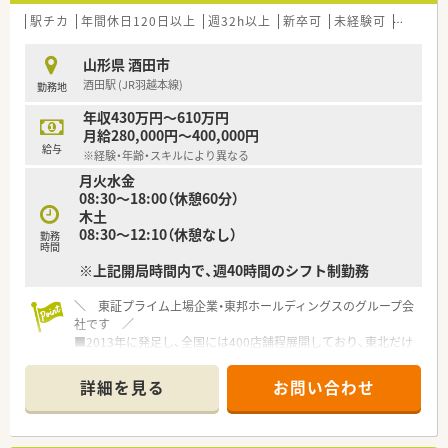
駅チカ
年間休日120日以上
週32h以上
新卒可
未経験可
ブラン
山形県 酒田市
酒田駅 (JR羽越本線)
勤務地
年収430万円～610万円
月給280,000円～400,000円
給与
※経験・年齢・スキルにより異なる
月火水金
08:30～18:00（休憩60分）
木土
08:30～12:10（休憩なし）
勤務
時間
※上記開局時間内で、週40時間のシフト制勤務
＼ 東証プライム上場企業・東邦ホールディングスのグループ会
社です ／
■2013年に発足し、全国には400店舗程展開しており、東北だけ
でも40店舗以上ございます。
■「全ては健康を願う人々のために」をモットーに、地域の皆さ
詳細を見る
お問い合わせ
まに信頼されるかかりつけ薬局を目指しています。
＼ 薬局について ／