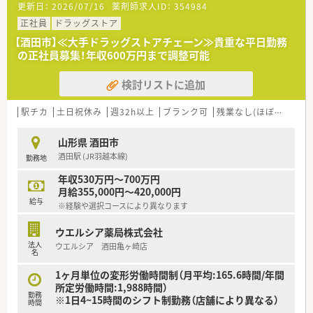
更新日：
2026/07/16
薬剤師求人ID：
354984
※希望者のみなので、この研修のみ受ける！というのも可能で
す。
正社員
ドラッグストア
◆e-ラーニングやOJT研修などもございます。
【酒田市】≪大手ドラッグストアチェーン≫貴重な平日勤務
の正社員募集！年収600万円まで調整可能
≪福利厚生の充実◎≫
■年間休日123日、夏季休暇3日、冬期休暇5日
検討リストに追加
■残業代1分単位（全社的に残業時間は月10時間程度）
■育児休暇は最大3歳まで、時短勤務は小学校1年生終了時まで
適用となります。
駅チカ
土日祝休み
週32h以上
ブランク可
残業なし(ほぼなし含む)
★子育て中の方でも安心して就業できる環境です★
山形県 酒田市
酒田駅 (JR羽越本線)
勤務地
年収530万円～700万円
月給355,000円～420,000円
給与
※経験や選択コースにより異なります
ウエルシア薬局株式会社
法人
ウエルシア 酒田亀ヶ崎店
名
1ヶ月単位の変形労働時間制（月平均:165.6時間/年間
所定労働時間:1,988時間）
勤務
※1日4~15時間のシフト制勤務（店舗により異なる）
時間