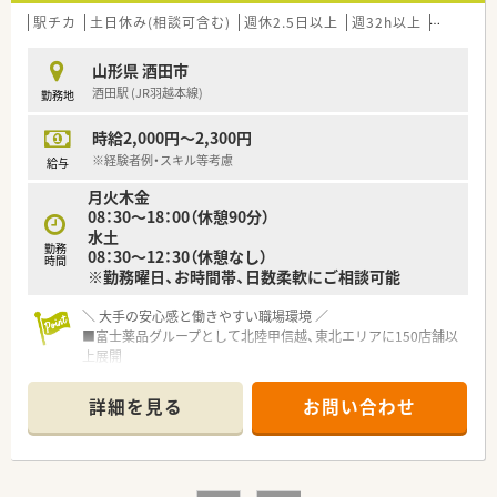
駅チカ
土日休み(相談可含む)
週休2.5日以上
週32h以上
ブランク
山形県 酒田市
酒田駅 (JR羽越本線)
勤務地
時給2,000円～2,300円
※経験者例・スキル等考慮
給与
月火木金
08：30～18：00（休憩90分）
水土
勤務
08：30～12：30（休憩なし）
時間
※勤務曜日、お時間帯、日数柔軟にご相談可能
＼ 大手の安心感と働きやすい職場環境 ／
■富士薬品グループとして北陸甲信越、東北エリアに150店舗以
上展開
■福利厚生や社内制度も充実しており安心して長期的に就業で
きる環境が整っています。
詳細を見る
お問い合わせ
■労働組合もあり年々働きやすい会社へと進化を続けておられ
ます。
＼ 子育て応援企業 ／
■産育休の取得希望者には100％取得いただき