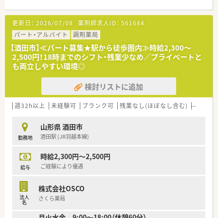
≪企業紹介≫
更新日：
2026/07/08
薬剤師求人ID：
561684
2011年創業で、創業当初からいらっしゃる社員の方で構成され
ています。異動や転勤なく、平均勤続年数が10年とほぼ創業から
パート・アルバイト
調剤薬局
の期間と重なっています。地域のかかりつけ薬剤師としてご活
【酒田市】≪パート募集★駅から徒歩圏内≫時給2,300～
躍いただける方をお迎えしたいと考えています。庄内地区で5店
2,500円！18時までのシフト・残業少なめ／プライベートと
舗展開しており、全店近隣のため別店舗の社員の方との交流もあ
も両立しやすい環境◎
り、風通しの良さに繋がっています。代表も薬剤師として現場に
出ておりますので、現場のことをしっかり理解しているので安心
検討リストに追加
感もございます。積極的に出店をしていくスタイルではなく、地
域に根差した薬局経営を重視している企業様です。
週32h以上
未経験可
ブランク可
残業なし(ほぼなし含む)
転勤な
≪企業ポイント≫
★代表も薬剤師で現場に出ているので風通しのいい社風です。
山形県 酒田市
★事務さんは3年ごとに店舗異動があるため、店舗によってやり
酒田駅 (JR羽越本線)
勤務地
方が違う、などの現場の問題を解消させています。
★全店舗事務さん4名で運営しており、ベテランでもあるので、
時給2,300円～2,500円
薬剤師の業務効率にも繋がっています。
★節目に会社のイベントなども実施しており、横のつながりも大
ご経験により優遇
給与
事にしています。
★庄内エリアに店舗があり、比較的近いためヘルプ体制も整って
株式会社OSCO
います。お互い様精神で支えあいながら仕事ができる環境です。
法人
さくら薬局
★半日単位で有給取得可能です。
名
★産育休復帰率100％！勤続年数平均10年と定着率の良い会社で
月火水金 9:00～18:00（休憩60分）
す。