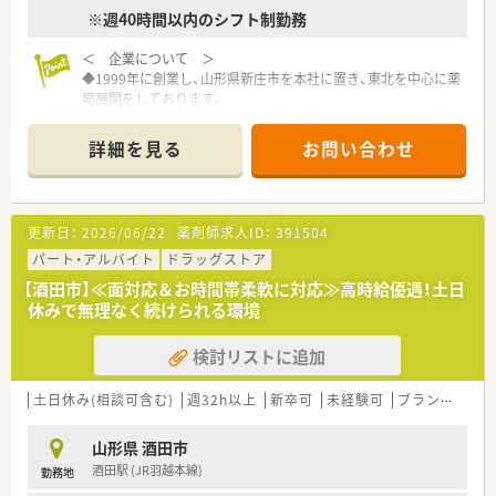
≪18時までのシフトでプライベートと両立◎≫
※週40時間以内のシフト制勤務
シフトにもよりますが、最大18時までの勤務となり、ワークライ
フバランス重視したい方にもおススメです。残業時間も平均5～
＜ 企業について ＞
6時間/月となっており、あまり長引くことがありません。社員全
◆1999年に創業し、山形県新庄市を本社に置き、東北を中心に薬
員が公平であることを意識しており、夏季休暇や年末年始休暇な
局展開をしております。
ども、全店揃うように有給使用なども含めて工夫しています。
山形県には現在20店舗ございます。
◆店舗展開が、門前薬局から敷地内薬局など、豊富であるため、
≪こんな方におススメ≫
詳細を見る
お問い合わせ
偏りなく様々な店舗で経験を積むことができるのが特徴です！
★家庭やプライベートと両立しながら経験を活かせる環境で働
まんべんなくスキルを身に着けることができる環境です。
きたい方
★異動や転勤なく腰を据えて働きたい方
＜ こんな魅力があります ＞
★現場のことをしっかりわかってくれている会社でお勤めされ
更新日：
2026/06/22
薬剤師求人ID：
391504
１.【機材の充実さ】
たい方
業務効率化を図ることを目的に、システム整備も積極的に進めて
パート・アルバイト
ドラッグストア
おります。
【酒田市】≪面対応＆お時間帯柔軟に対応≫高時給優遇！土日
そのため、残業時間の短縮につながっており、月平均で5時間程
休みで無理なく続けられる環境
となっております。
検討リストに追加
２.【豊富なキャリアパス】
若い方にも積極的にチャンスを与える社風で、20代で管理薬剤
師になった方もいらっしゃいます。
土日休み(相談可含む)
週32h以上
新卒可
未経験可
ブランク可
他にも、「採用業務に携わりたい」や、「エリアマネージャーにな
りたい」など、社員のやりたいことを後押ししております！
山形県 酒田市
酒田駅 (JR羽越本線)
勤務地
３.【制度の充実】