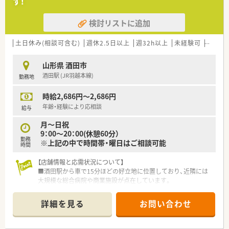
す！
ます。
■衣食住の「住」を支えるヘルス＆ビューティーケア事業を重要
検討リストに追加
視し、地域のニーズを先取りするステーションを目指していま
す。
■調剤のみならずOTC販売を通じて地域住民の健康をトータル
土日休み(相談可含む)
週休2.5日以上
週32h以上
未経験可
ブラン
サポートしており、社会貢献度の高い業務に携わることが可能で
す。
山形県 酒田市
酒田駅 (JR羽越本線)
勤務地
【こんな方が活躍中】
■大手企業ならではの安定した経営基盤のもとで、定年後も再雇
時給2,686円～2,686円
用制度を利用して70歳近くまで元気に就業されている方もいま
す。
年齢・経験により応相談
給与
■調剤未経験からスタートした若手薬剤師や、出産・育児を経て
月～日祝
復職したベテラン薬剤師など、多様な背景を持つ方が活躍してい
9：00～20：00(休憩60分）
ます。
勤務
※上記の中で時間帯・曜日はご相談可能
■「地域の方々の健康を支えたい」という共通の目標を持つ仲間
時間
が集まっており、チームワークを大切にしながら日々邁進してい
ます。
【店舗情報と応需状況について】
■酒田駅から車で15分ほどの好立地に位置しており、近隣には
大規模な総合病院や商業施設が点在しています。
■面応需のスタイルをとっており、1日平均20枚から30枚程度の
処方箋を無理のないペースで応需します。
詳細を見る
お問い合わせ
■調剤併設型のドラッグストアとして、地域の幅広い世代の患者
様から健康相談を受ける重要な拠点です。