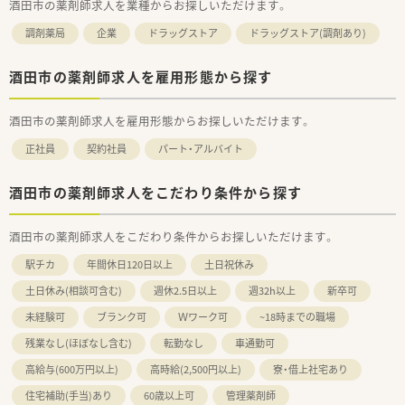
★これから子育てを考えられている方
酒田市の薬剤師求人を業種からお探しいただけます。
★居心地の良い職場環境で勤務されたい方
調剤薬局
★キャリアアップ・スキルアップをされたいる方
企業
ドラッグストア
ドラッグストア(調剤あり)
＼ 店舗情報 ／
酒田市の薬剤師求人を雇用形態から探す
■処方箋の枚数に対して、ゆとりのある人数配置で無理なく就業
可能です。ヘルプ体制も整っています。
■内科メインに応需しており、常時2～3名体制です。管理薬剤師
酒田市の薬剤師求人を雇用形態からお探しいただけます。
は女性の薬剤師さんです。
■同エリアに総合病院門前店舗もあり。将来的には移動の可能
正社員
契約社員
パート・アルバイト
性もあります。
酒田市の薬剤師求人をこだわり条件から探す
酒田市の薬剤師求人をこだわり条件からお探しいただけます。
駅チカ
年間休日120日以上
土日祝休み
土日休み(相談可含む)
週休2.5日以上
週32h以上
新卒可
未経験可
ブランク可
Ｗワーク可
~18時までの職場
残業なし(ほぼなし含む)
転勤なし
車通勤可
高給与(600万円以上)
高時給(2,500円以上)
寮・借上社宅あり
住宅補助(手当)あり
60歳以上可
管理薬剤師