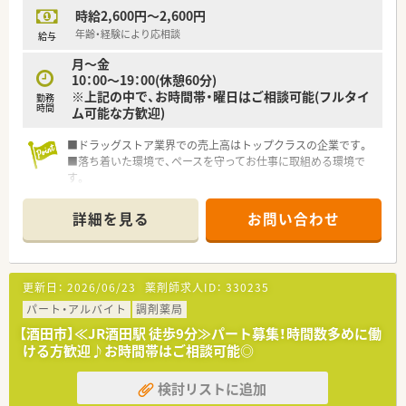
◆有給休暇は、1時間単位で取得が可能です。
時給2,600円～2,600円
◆お子様が3歳になるまで時短勤務を採用しています。
更に紙おむつの支給もしているなど、育児中でも安心して就業で
年齢・経験により応相談
給与
きるような環境作りをしています。
月～金
◆e-Learningの受講割引制度もあります。
10：00～19：00(休憩60分)
全社合同勉強会など、知識向上の為、独自の研修制度の充実にも
※上記の中で、お時間帯・曜日はご相談可能(フルタイ
勤務
力を入れています。
時間
ム可能な方歓迎)
< 薬局紹介 >
■ドラッグストア業界での売上高はトップクラスの企業です。
◆白色と紺色の2色で外壁を装飾されており、広々とした店舗に
■落ち着いた環境で、ペースを守ってお仕事に取組める環境で
なっています。
す。
◆三川バイパス沿いにある店舗で車での通勤が便利な立地で
■枚数少なめ、科目も単科に偏らずバランスの良い業務内容で
す。
す。スキル維持にもぴったりのドラッグストアです。
◆薬剤師は現在4名体制で行っており、処方箋枚数も増加傾向に
詳細を見る
お問い合わせ
あるため、お互いをサポートし合いながら業務を進めています。
＜ こんな方を歓迎します！ ＞
◆新しい店舗で、薬局と共に新しいスタートを切りたい方
更新日：
2026/06/23
薬剤師求人ID：
330235
◆ライフスタイルに応じた制度が整っている環境で働きたい方
パート・アルバイト
調剤薬局
◆オンオフの切り替えよく、スキルを磨くためのバックアップ体
制が整っている環境で働きたい方
【酒田市】≪JR酒田駅 徒歩9分≫パート募集！時間数多めに働
ける方歓迎♪お時間帯はご相談可能◎
検討リストに追加