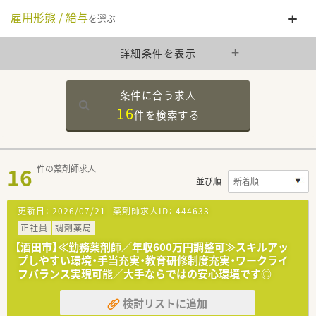
雇用形態 / 給与
を選ぶ
詳細条件を表示
条件に合う求人
16
件を
検索する
16
件の薬剤師求人
並び順
更新日：
2026/07/21
薬剤師求人ID：
444633
正社員
調剤薬局
【酒田市】≪勤務薬剤師／年収600万円調整可≫スキルアッ
プしやすい環境・手当充実・教育研修制度充実・ワークライ
フバランス実現可能／大手ならではの安心環境です◎
検討リストに追加