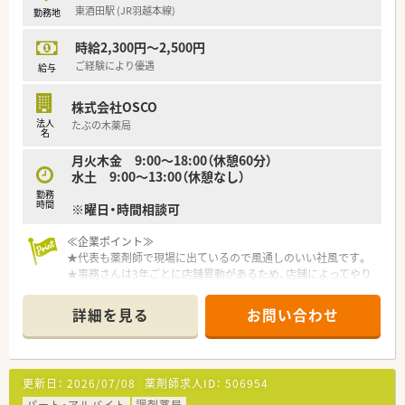
東酒田駅 (JR羽越本線)
勤務地
方が違う、などの現場の問題を解消させています。
★全店舗事務さん4名で運営しており、ベテランでもあるので、
時給2,300円～2,500円
薬剤師の業務効率にも繋がっています。
★節目に会社のイベントなども実施しており、横のつながりも大
ご経験により優遇
給与
事にしています。
★荘内エリアに店舗があり、比較的近いためヘルプ体制も整って
株式会社OSCO
います。お互い様精神で支えあいながら仕事ができる環境です。
法人
たぶの木薬局
★半日単位で有給取得可能です。
名
★産育休復帰率100％！勤続年数平均10年と定着率の良い会社で
月火木金 9:00～18:00（休憩60分）
す。
水土 9:00～13:00（休憩なし）
勤務
≪18時までのシフトでプライベートと両立◎≫
時間
※曜日・時間相談可
シフトにもよりますが、最大18時までの勤務となり、ワークライ
フバランス重視したい方にもおススメです。残業時間も平均5～
≪企業ポイント≫
6時間/月となっており、あまり長引くことがありません。社員全
★代表も薬剤師で現場に出ているので風通しのいい社風です。
員が公平であることを意識しており、夏季休暇や年末年始休暇な
★事務さんは3年ごとに店舗異動があるため、店舗によってやり
ども、全店揃うように有給使用なども含めて工夫しています。
方が違う、などの現場の問題を解消させています。
★全店舗事務さん4名で運営しており、ベテランでもあるので、
≪こんな方におススメ≫
詳細を見る
お問い合わせ
薬剤師の業務効率にも繋がっています。
★家庭やプライベートと両立しながら経験を活かせる環境で働
★節目に会社のイベントなども実施しており、横のつながりも大
きたい方
事にしています。
★異動や転勤なく腰を据えて働きたい方
★荘内エリアに店舗があり、比較的近いためヘルプ体制も整って
★現場のことをしっかりわかってくれている会社でお勤めされ
更新日：
2026/07/08
薬剤師求人ID：
506954
います。お互い様精神で支えあいながら仕事ができる環境です。
たい方
★半日単位で有給取得可能です。
パート・アルバイト
調剤薬局