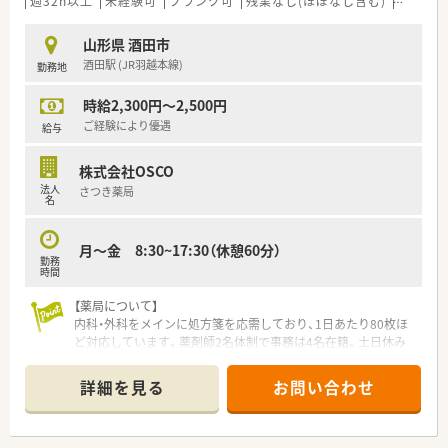
週32h以上
未経験可
ブランク可
残業なし(ほぼなし含む)
転勤な
若干少な目ではありますが年1日づつ年間休日を増やしていま
す！
山形県 酒田市
■全社員に6連休のリフレッシュ休暇制度あり
酒田駅 (JR羽越本線)
勤務地
■全社平均の残業時間が6.6時間/月。1分単位で残業代支給いた
だけます。
時給2,300円～2,500円
＼ 社員教育制度 ／
ご経験により優遇
給与
■月に1回テレビ会議での勉強会を実施しています。
■外来ガン専門薬剤師の育成などにも積極的で定期的に社内公
株式会社OSCO
募も実施されています
法人
さつき薬局
■認定薬剤師取得に伴うe-Learningについても会社負担でご利
名
用いただけます
月～金 8:30~17:30（休憩60分）
＼ 本求人はこんな方にオススメ ／
勤務
★子育て中のママさん薬剤師さん
時間
★これから子育てを考えられている方
★居心地の良い職場環境で勤務されたい方
【薬局について】
★キャリアアップ・スキルアップをされたいる方
内科・外科をメインに処方箋を応需しており、1日あたり80枚ほ
ど対応しています。薬剤師2名体制で事務は4名在籍。土日休み
＼ 店舗情報 ／
の店舗のためプライベートの予定も立てやすい環境です。17時
■サポート体制しっかりで安心してご就業いただけます。
半までの勤務で、子育て世代の薬剤師様にもおススメ。酒田市内
詳細を見る
お問い合わせ
■土日休みの店舗で数パターンのシフト有！17時30分終業もあ
に他の店舗もあるため、ヘルプ体制も整っています。お互い様精
り、アフターファイブも充実できます♪
神で支えあいながら仕事ができる環境です。
■薬剤師人数もゆとりあり、ベテランの薬剤師さんが活躍してい