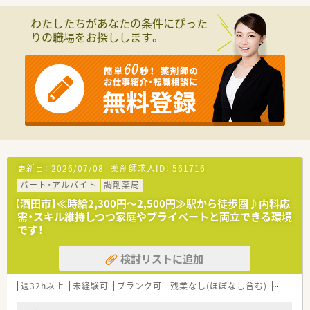
ます。若手薬剤師にも安心の環境です。
【企業ポイント】
★代表も薬剤師で現場に出ているので風通しのいい社風です。
わたしたちがあなたの条件にぴった
★事務さんは3年ごとに店舗異動があるため、店舗によってやり
りの職場をお探しします。
方が違う、などの現場の問題を解消させています。
★全店舗事務さん4名で運営しており、ベテランでもあるので、
薬剤師の業務効率にも繋がっています。
★節目に会社のイベントなども実施しており、横のつながりも大
事にしています。
★荘内エリアに店舗があり、比較的近いためヘルプ体制も整って
います。お互い様精神で支えあいながら仕事ができる環境です。
★半日単位で有給取得可能です。
★産育休復帰率100％！勤続年数平均10年と定着率の良い会社で
す。
更新日：
2026/07/08
薬剤師求人ID：
561716
【企業紹介】
パート・アルバイト
調剤薬局
2011年創業で、創業当初からいらっしゃる社員の方で構成され
ています。異動や転勤なく、平均勤続年数が10年とほぼ創業から
【酒田市】≪時給2,300円～2,500円≫駅から徒歩圏♪内科応
の期間と重なっています。地域のかかりつけ薬剤師としてご活
需・スキル維持しつつ家庭やプライベートと両立できる環境
躍いただける方をお迎えしたいと考えています。庄内地区で5店
です！
舗展開しており、全店近隣のため別店舗の社員の方との交流もあ
り、風通しの良さに繋がっています。代表も薬剤師として現場に
検討リストに追加
出ておりますので、現場のことをしっかり理解しているので安心
感もございます。積極的に出店をしていくスタイルではなく、地
週32h以上
未経験可
ブランク可
残業なし(ほぼなし含む)
転勤な
域に根差した薬局経営を重視している企業様です。