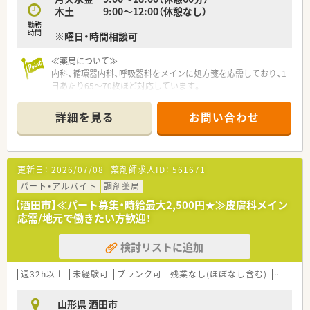
木土 9:00～12:00（休憩なし）
≪薬局について≫
勤務
時間
※曜日・時間相談可
内科のクリニックの門前です。1日あたり55枚ほど処方箋応需し
ています。門前以外にも地域の総合病院の処方箋も飛んできて
≪薬局について≫
おり、幅広い処方や内科系の処方に触れていたい方にもおスス
内科、循環器内科、呼吸器科をメインに処方箋を応需しており、1
メ。薬剤師2名体制、事務4名体制で運営している店舗ですので、
日あたり65～70枚ほど対応しています。
余裕のある人員配置を心掛けています。
薬剤師は基本2名体制で対応しており、酒田市内に他の店舗もあ
るため、ヘルプ体制も整っています。お互い様精神で支えあいな
≪18時までのシフトでプライベートと両立◎≫
詳細を見る
お問い合わせ
がら仕事ができる環境です♪
シフトにもよりますが、最大18時までの勤務となり、ワークライ
フバランス重視したい方にもおススメです。残業時間も平均5～
≪企業紹介≫
6時間/月となっており、あまり長引くことがありません。社員全
2011年創業で、創業当初からいらっしゃる社員の方で構成され
員が公平であることを意識しており、夏季休暇や年末年始休暇な
更新日：
2026/07/08
薬剤師求人ID：
561671
ています。異動や転勤なく、平均勤続年数が10年とほぼ創業から
ども、全店揃うように有給使用なども含めて工夫しています。
の期間と重なっています。地域のかかりつけ薬剤師としてご活
パート・アルバイト
調剤薬局
躍いただける方をお迎えしたいと考えています。庄内地区で5店
【酒田市】≪パート募集・時給最大2,500円★≫皮膚科メイン
舗展開しており、全店近隣のため別店舗の社員の方との交流もあ
応需/地元で働きたい方歓迎！
り、風通しの良さに繋がっています。代表も薬剤師として現場に
出ておりますので、現場のことをしっかり理解しているので安心
検討リストに追加
感もございます。積極的に出店をしていくスタイルではなく、地
域に根差した薬局経営を重視している企業様です。
週32h以上
未経験可
ブランク可
残業なし(ほぼなし含む)
転勤な
≪企業ポイント≫
★代表も薬剤師で現場に出ているので風通しのいい社風です。
山形県 酒田市
★事務さんは3年ごとに店舗異動があるため、店舗によってやり