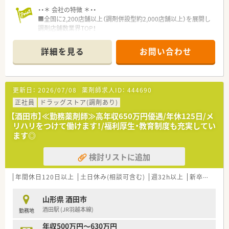
・・＊ 会社の特徴 ＊・・
■全国に2,200店舗以上（調剤併設型約2,000店舗以上）を展開し
調剤店舗数業界TOP！
■店舗拡大に伴いキャリアアップできるポジションが多数あり！
頑張り次第で高給与も可能！
詳細を見る
お問い合わせ
■経験や勤務コースによりますが、経験の少ない方でも500万前
半スタートと業界TOP水準！
■職種や職域に合わせ、豊富な社内研修や外部組織と連携した研
修を用意されています
更新日：
2026/07/08
薬剤師求人ID：
444690
■薬剤師が中心の会社だからこそ活躍できるキャリアパスが多
種多様に用意されています。
正社員
ドラッグストア(調剤あり)
■店舗拡大に伴い、エリアマネジャーや営業部長等のマネジメン
【酒田市】≪勤務薬剤師≫高年収650万円優遇/年休125日/メ
トのポジションも増えます。
リハリをつけて働けます！/福利厚生・教育制度も充実してい
■在宅や教育等の専門性を活かせるスペシャリストを目指すこ
ます◎
とも可能です。
■その他にも、管理部門や商品部門等の本社スタッフなど活動領
検討リストに追加
域は多種多様です。
■在宅実施店舗は年々増加しており、在宅医療へもしっかりと関
わる事ができます。
年間休日120日以上
土日休み(相談可含む)
週32h以上
新卒可
未経
■育児休暇は3歳まで取得が可能で、時短制度は小学5年生まで
時短勤務ができるよう変更予定です。
山形県 酒田市
■年間休日が120日とワークライフバランスが整っています
酒田駅 (JR羽越本線)
勤務地
■日用品から常備薬まで、従業員割引制度など嬉しいメリットも
たくさんあります！
年収500万円～630万円