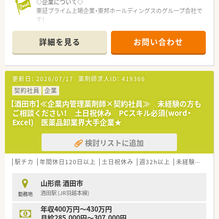
◇企業について◇
＼ こんな方を歓迎します！ ／
東証プライム上場企業・東邦ホールディングスのグループ会社で
■ライフスタイルに応じた働き方ができる環境で就業したい方
す！
■調剤未経験、経験浅い方でもOK！将来同社を担う方々を募集し
2013年に発足し、全国には400店舗程展開しており、東北だけで
ています！
も40店舗以上ございます。
詳細を見る
お問い合わせ
スキルに合わせた研修制度があるため安心です。
「全ては健康を願う人々のために」をモットーに、地域の皆さま
■居宅在宅も行っています！在宅医療に携わりたい方にもオスス
に信頼されるかかりつけ薬局を目指しています。
メです。
◇ここが魅力！◇
更新日：
2026/07/17
薬剤師求人ID：
419366
☆【教育・研修制度】
フォローアップ研修・エキスパート研修・薬局長研修・管理者研修
契約社員
企業
などスキルに合わせた研修制度をご用意。
【酒田市】≪企業内管理薬剤師×契約社員≫ 未経験の方も
また、e-learningを導入しており、こちらは会社で費用補助をし
ご相談ください！ 土日祝休み PCスキル必須(word・
ています。
Excel) 医薬品卸業界大手企業★
その他、学会発表にも積極的に参加しており、日々の取り組みか
ら奨励し、調剤過誤防止については全社共有しています。
検討リストに追加
☆【福利厚生面】
産前・産後・育児休暇は100%取得可能で、時短勤務で働く社員も
駅チカ
年間休日120日以上
土日祝休み
週32h以上
未経験可
ブ
多数いる環境です。
また、転居を伴う異動はなく、キャリアやライフプランの希望に
山形県 酒田市
応じて、長く安心して働ける環境作りをしております。
酒田駅 (JR羽越本線)
勤務地
◇薬局について◇
年収400万円～430万円
内科・呼吸器科メインに応需しています。
月給285,000円～307,000円