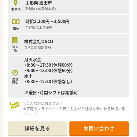
【17時半までのシフトでプライベートと両立◎】
山形県 酒田市
シフトにもよりますが、最大17時半までの勤務となり、ワークラ
砂越駅 (JR羽越本線)
勤務地
イフバランス重視したい方にもおススメです。残業時間も平均5
～6時間/月となっており、あまり長引くことがありません。社員
時給2,300円～2,500円
全員が公平であることを意識しており、夏季休暇や年末年始休暇
ご経験により優遇
給与
なども、全店揃うように有給使用なども含めて工夫しています。
＼こんな方におススメ／
株式会社OSCO
★家庭やプライベートと両立しながら経験を活かせる環境で働
法人
ひらた町調剤薬局
名
きたい方
★異動や転勤なく腰を据えて働きたい方
月火水金
★現場のことをしっかりわかってくれている会社でお勤めされ
・8:30～17:30（休憩60分）
たい方
・9:00～18:00（休憩60分）
木土
勤務
・8:30～12:30（休憩なし）
時間
※曜日・時間シフトは相談可
＼こんな方におススメ／
★家庭やプライベートと両立しながら経験を活かせる環境で働
きたい方
★異動や転勤なく腰を据えて働きたい方
★現場のことをしっかりわかってくれている会社でお勤めされ
詳細を見る
お問い合わせ
たい方
★スキルアップ・維持できる環境で働きたい方