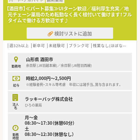
★産育休復帰率100％！勤続年数平均10年と定着率の良い会社で
【酒田市】≪パート募集≫UIターン歓迎／福利厚生充実／地
す。
元チェーン薬局のため転勤なく長く根付いて働けます！フル
タイムで働ける方歓迎です♪
≪企業紹介≫
2011年創業で、創業当初からいらっしゃる社員の方で構成され
検討リストに追加
ています。異動や転勤なく、平均勤続年数が10年とほぼ創業から
の期間と重なっています。地域のかかりつけ薬剤師としてご活
躍いただける方をお迎えしたいと考えています。庄内地区で5店
週32h以上
新卒可
未経験可
ブランク可
残業なし(ほぼなし含む)
舗展開しており、全店近隣のため別店舗の社員の方との交流もあ
り、風通しの良さに繋がっています。代表も薬剤師として現場に
山形県 酒田市
出ておりますので、現場のことをしっかり理解しているので安心
余目駅 (JR羽越本線)／余目駅 (JR陸羽西線)
勤務地
感もございます。積極的に出店をしていくスタイルではなく、地
域に根差した薬局経営を重視している企業様です。
時給2,000円～2,500円
≪薬局について≫
※経験者例・スキル等考慮 年収には諸手当、賞与含まれます。
給与
皮膚科のクリニックの門前です。1日あたり70枚ほど処方箋応需
しています。門前以外にも近隣医療機関の処方箋も飛んできて
ラッキーバッグ株式会社
おり、住宅地にある立地からもかかりつけ薬剤師としてご活躍い
法人
ひろの薬局
ただくことも可能です。薬剤師1.5名体制、事務4名体制で運営し
名
ている店舗で患者様が少しでも快適に過ごせるよう待合室も綺
月～金
麗に装飾などにもこだわっています。
08:30～17:30（休憩60分）
酒田市内に他の店舗もあるため、ヘルプ体制も整っています。お
土
互い様精神で支えあいながら仕事ができる環境です。
08:30～12:30（休憩なし）
勤務
時間