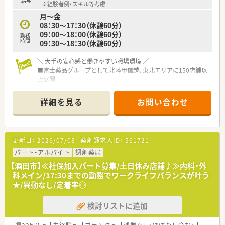
給与
※経験者例・スキル等考慮
■月に1回テレビ会議での勉強会を実施しています。
月～金
■外来ガン専門薬剤師の育成などにも積極的で定期的に社内公
08：30～17：30（休憩60分）
募も実施されています
09：00～18：00（休憩60分）
■認定薬剤師取得に伴うe-Learningについても会社負担でご利
勤務
時間
09：30～18：30（休憩60分）
用いただけます
＼ 本求人はこんな方にオススメ ／
＼ 大手の安心感と働きやすい職場環境 ／
★子育て中のママさん薬剤師さん
■富士薬品グループとして北陸甲信越、東北エリアに150店舗以
★これから子育てを考えられている方
上展開
★居心地の良い職場環境で勤務されたい方
■福利厚生や社内制度も充実しており安心して長期的に就業で
★キャリアアップ・スキルアップをされたいる方
きる環境が整っています。
詳細を見る
お問い合わせ
■労働組合もあり年々働きやすい会社へと進化を続けておられ
＼ 店舗情報 ／
ます。
■サポート体制しっかりで安心してご就業いただけます。
■土日休みの店舗で数パターンのシフト有！17時30分終業もあ
＼ 子育て応援企業 ／
更新日：
2026/07/08
薬剤師求人ID：
561721
り、アフターファイブも充実できます♪
■産育休の取得希望者には100％取得いただき
■薬剤師人数もゆとりあり、ベテランの薬剤師さんが活躍してい
復帰を希望された方も近隣に複数店舗あることもあり、ほぼご
パート・アルバイト
調剤薬局
ます。若手薬剤師にも安心の環境です。
復帰いただいています。
【酒田市】≪社保加入パート募集/土日休み店舗♪≫内科・外
■時短社員制度は小学校卒業まで継続可能です。
科メイン/17:30までの勤務でワークライフバランスが叶う
■男性のエリアマネージャーも育休（1ヶ月以上）の取得実績があ
★/異動なし/定着率◎
ります。
検討リストに追加
＼ 働きやすさ抜群 ／
■4週9休制(祝日含む)となり年間休日は114日（2023年4月以降
は115日予定）