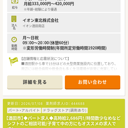
月給333,000円～420,000円
給与
※年齢・経験により優遇
イオン東北株式会社
法人
イオン酒田南店
名
月～日祝
09：00～20：00（休憩60分）
勤務
※変形労働時間制(年間所定労働時間1920時間)
時間
【店舗情報と応需状況について】
■酒田駅から車で15分ほどの大型商業施設内に位置しており、
周辺には総合病院や飲食店も多く生活環境が非常に充実してい
ます。
■処方箋は近隣の医療機関を含む面応需がメインとなっており、
詳細を見る
お問い合わせ
月間約700枚の処方箋を丁寧かつ迅速に受け付けている店舗で
す。
■1日あたりの応需枚数は20枚から30枚程度とゆとりがあり、患
者様一人ひとりと向き合いながらじっくり丁寧な対応が可能で
更新日：
2026/07/08
薬剤師求人ID：
444688
す。
パート・アルバイト
ドラッグストア(調剤あり)
【法人特徴について】
【酒田市】◆パート求人◆高時給2,686円！/時間数少なめなど
■国内最大級の小売業グループに属する安定企業であり、ショッ
シフトのご相談可能/子育て中の方にもオススメの求人で
ピングモールを地域医療の拠点とする独自の事業を展開してい