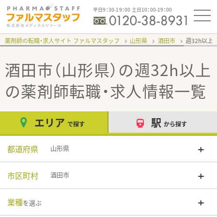
平日9：30-19：00 土日10：00-19：00
薬剤師の転職・求人サイト ファルマスタッフ
山形県
酒田市
週32h以上
酒田市（山形県）の週32h以上
の薬剤師転職・求人情報一覧
エリア
駅
で探す
から探す
都道府県
山形県
市区町村
酒田市
業種
を選ぶ