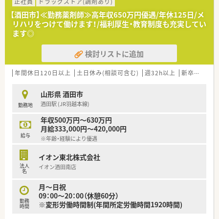
☆【教育・研修制度】
正社員
ドラッグストア(調剤あり)
フォローアップ研修・エキスパート研修・薬局長研修・管理者研修
【酒田市】≪勤務薬剤師≫高年収650万円優遇/年休125日/メ
などスキルに合わせた研修制度をご用意。
リハリをつけて働けます！/福利厚生・教育制度も充実してい
また、e-learningを導入しており、こちらは会社で費用補助をし
ます◎
ています。
その他、学会発表にも積極的に参加しており、日々の取り組みか
検討リストに追加
ら奨励し、調剤過誤防止については全社共有しています。
☆【福利厚生面】
年間休日120日以上
土日休み(相談可含む)
週32h以上
新卒可
未経
産前・産後・育児休暇は100%取得可能で、時短勤務で働く社員も
多数いる環境です。
山形県 酒田市
また、転居を伴う異動はなく、キャリアやライフプランの希望に
酒田駅 (JR羽越本線)
勤務地
応じて、長く安心して働ける環境作りをしております。
年収500万円～630万円
月給333,000円～420,000円
■薬局について■
給与
※年齢・経験により優遇
店舗は、広々とした全面ガラス張で暖かな日の光があふれ、訪れ
た方がほっと一息つける空気に満ちています。
イオン東北株式会社
病院門前のため、幅広い科目を学べる環境です。
法人
イオン酒田南店
土日休みの店舗のため、独立したお休みを確保でき、プライベー
名
トとの両立が叶いやすいです。
薬剤師は常時2～3名程で業務を行っており、機材も充実してい
月～日祝
るため残業時間も少なく働けます。
09：00～20：00（休憩60分）
勤務
※変形労働時間制(年間所定労働時間1920時間)
時間
■こんな方にオススメ■