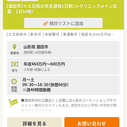
ます。若手薬剤師にも安心の環境です。
復帰いただいています。
【酒田市】≪土日祝の完全週休2日制！≫クリニックメイン応
■時短社員制度は小学校卒業まで継続可能です。
需 1日50枚！
■男性のエリアマネージャーも育休（1ヶ月以上）の取得実績があ
ります。
検討リストに追加
＼ 働きやすさ抜群 ／
■4週9休制(祝日含む)となり年間休日は114日（2023年4月以降
土日祝休み
新卒可
未経験可
車通勤可
高給与(600万円以上)
寮・
は115日予定）
若干少な目ではありますが年1日づつ年間休日を増やしていま
山形県 酒田市
す！
酒田駅 (JR羽越本線)
勤務地
■全社員に6連休のリフレッシュ休暇制度あり
■全社平均の残業時間が6.6時間/月。1分単位で残業代支給いた
年収464万円～600万円
だけます。
※年齢・経験による
給与
＼ 社員教育制度 ／
月～土
■月に1回テレビ会議での勉強会を実施しています。
09：30～18：30（休憩60分）
■外来ガン専門薬剤師の育成などにも積極的で定期的に社内公
勤務
※週40時間勤務
募も実施されています
時間
■認定薬剤師取得に伴うe-Learningについても会社負担でご利
用いただけます
■酒田市内の公園近く♪近隣には人気のコーヒーショップやフ
ァミリー層向けのカフェもある、酒田市立の小学校・中学校が隣
＼ 本求人はこんな方にオススメ ／
接されたエリアです。
★子育て中のママさん薬剤師さん
■最寄駅はJR羽越本線の酒田駅ですが、東酒田駅と丁度中間の
★これから子育てを考えられている方
立地となります。
詳細を見る
お問い合わせ
★居心地の良い職場環境で勤務されたい方
■確定拠出年金制度やストックオプション制度、財形貯蓄制度も