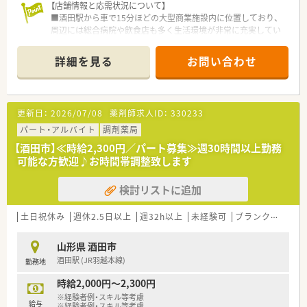
☆ライフイベントに応じて柔軟に対応できる環境で長く就業し
【店舗情報と応需状況について】
たい方
■酒田駅から車で15分ほどの大型商業施設内に位置しており、
☆土日休みで、ワークライフバランスが実現できる環境で働きた
周辺には総合病院や飲食店も多く生活環境が非常に充実してい
い方
ます。
☆大手グループ企業で安定して働きたい方
■処方箋は近隣の医療機関を含む面応需がメインとなっており、
詳細を見る
お問い合わせ
月間約700枚の処方箋を丁寧かつ迅速に受け付けている店舗で
す。
■1日あたりの応需枚数は20枚から30枚程度とゆとりがあり、患
者様一人ひとりと向き合いながらじっくり丁寧な対応が可能で
更新日：
2026/07/08
薬剤師求人ID：
330233
す。
パート・アルバイト
調剤薬局
【法人特徴について】
【酒田市】≪時給2,300円／パート募集≫週30時間以上勤務
■国内最大級の小売業グループに属する安定企業であり、ショッ
可能な方歓迎♪お時間帯調整致します
ピングモールを地域医療の拠点とする独自の事業を展開してい
ます。
検討リストに追加
■衣食住の「住」を支えるヘルス＆ビューティーケア事業を重要
視し、地域のニーズを先取りするステーションを目指していま
す。
土日祝休み
週休2.5日以上
週32h以上
未経験可
ブランク可
転勤
■調剤のみならずOTC販売を通じて地域住民の健康をトータル
サポートしており、社会貢献度の高い業務に携わることが可能で
山形県 酒田市
す。
酒田駅 (JR羽越本線)
勤務地
【こんな方が活躍中】
時給2,000円～2,300円
■大手企業ならではの安定した経営基盤のもとで、定年後も再雇
※経験者例・スキル等考慮
用制度を利用して70歳近くまで元気に就業されている方もいま
給与
※経験者例・スキル等考慮