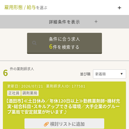
雇用形態 / 給与
を選ぶ
詳細条件を表示
条件に合う求人
6
件を
検索する
6
件の薬剤師求人
並び順
更新日：
2026/07/21
薬剤師求人ID：
177581
正社員
調剤薬局
【酒田市】≪土日休み／年休120日以上≫勤務薬剤師・機材充
実・総合科目・スキルアップできる環境／大手企業のグルー
プ薬局で安定就業が叶います♪
検討リストに追加