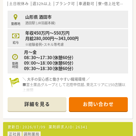
は115日予定）
土日祝休み
週32h以上
ブランク可
車通勤可
寮・借上社宅あり
積
若干少な目ではありますが年1日づつ年間休日を増やしていま
す！
山形県 酒田市
■全社員に6連休のリフレッシュ休暇制度あり
酒田駅 (JR羽越本線)
勤務地
■全社平均の残業時間が6.6時間/月。1分単位で残業代支給いた
だけます。
年収450万円～550万円
月給280,000円～343,000円
＼ 社員教育制度 ／
給与
※経験者例・スキル等考慮
■月に1回テレビ会議での勉強会を実施しています。
月～金
■外来ガン専門薬剤師の育成などにも積極的で定期的に社内公
08：30～17：30（休憩60分）
募も実施されています
09：00～18：00（休憩60分）
■認定薬剤師取得に伴うe-Learningについても会社負担でご利
勤務
時間
09：30～18：30（休憩60分）
用いただけます
＼ 本求人はこんな方にオススメ ／
＼ 大手の安心感と働きやすい職場環境 ／
★子育て中のママさん薬剤師さん
■富士薬品グループとして北陸甲信越、東北エリアに150店舗以
★これから子育てを考えられている方
上展開
★居心地の良い職場環境で勤務されたい方
■福利厚生や社内制度も充実しており安心して長期的に就業で
★キャリアアップ・スキルアップをされたいる方
きる環境が整っています。
詳細を見る
お問い合わせ
■労働組合もあり年々働きやすい会社へと進化を続けておられ
＼ 店舗情報 ／
ます。
■サポート体制しっかりで安心してご就業いただけます。
■土日休みの店舗で数パターンのシフト有！17時30分終業もあ
＼ 子育て応援企業 ／
更新日：
2026/07/09
薬剤師求人ID：
26341
り、アフターファイブも充実できます♪
■産育休の取得希望者には100％取得いただき
■薬剤師人数もゆとりあり、ベテランの薬剤師さんが活躍してい
復帰を希望された方も近隣に複数店舗あることもあり、ほぼご
正社員
調剤薬局