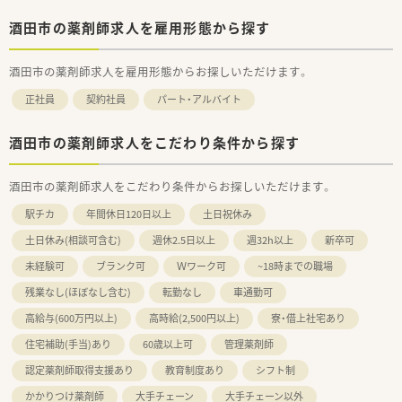
酒田市の薬剤師求人を雇用形態から探す
酒田市の薬剤師求人を雇用形態からお探しいただけます。
正社員
契約社員
パート・アルバイト
酒田市の薬剤師求人をこだわり条件から探す
酒田市の薬剤師求人をこだわり条件からお探しいただけます。
駅チカ
年間休日120日以上
土日祝休み
土日休み(相談可含む)
週休2.5日以上
週32h以上
新卒可
未経験可
ブランク可
Ｗワーク可
~18時までの職場
残業なし(ほぼなし含む)
転勤なし
車通勤可
高給与(600万円以上)
高時給(2,500円以上)
寮・借上社宅あり
住宅補助(手当)あり
60歳以上可
管理薬剤師
認定薬剤師取得支援あり
教育制度あり
シフト制
かかりつけ薬剤師
大手チェーン
大手チェーン以外