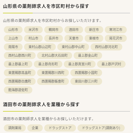
山形県の薬剤師求人を市区町村から探す
山形県の薬剤師求人を市区町村からお探しいただけます。
山形市
米沢市
鶴岡市
酒田市
新庄市
寒河江市
上山市
村山市
長井市
天童市
東根市
尾花沢市
南陽市
東村山郡山辺町
東村山郡中山町
西村山郡河北町
西村山郡西川町
北村山郡大石田町
最上郡金山町
最上郡最上町
最上郡舟形町
最上郡真室川町
最上郡戸沢村
東置賜郡高畠町
東置賜郡川西町
西置賜郡小国町
西置賜郡白鷹町
西置賜郡飯豊町
東田川郡三川町
飽海郡遊佐町
酒田市の薬剤師求人を業種から探す
酒田市の薬剤師求人を業種からお探しいただけます。
調剤薬局
企業
ドラッグストア
ドラッグストア(調剤あり)