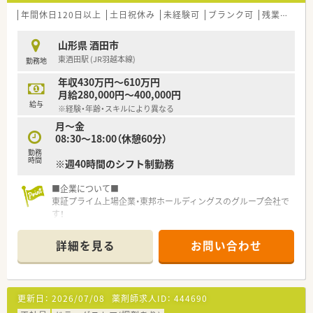
年間休日120日以上
土日祝休み
未経験可
ブランク可
残業なし(ほぼなし含む)
山形県 酒田市
東酒田駅 (JR羽越本線)
勤務地
年収430万円～610万円
月給280,000円～400,000円
給与
※経験・年齢・スキルにより異なる
月～金
08:30～18:00（休憩60分）
勤務
時間
※週40時間のシフト制勤務
■企業について■
東証プライム上場企業・東邦ホールディングスのグループ会社で
す！
2013年に発足し、全国には400店舗程展開しており、東北だけで
も40店舗以上ございます。
詳細を見る
お問い合わせ
「全ては健康を願う人々のために」をモットーに、地域の皆さま
に信頼されるかかりつけ薬局を目指しています。
更新日：
2026/07/08
薬剤師求人ID：
444690
■ここが魅力！■