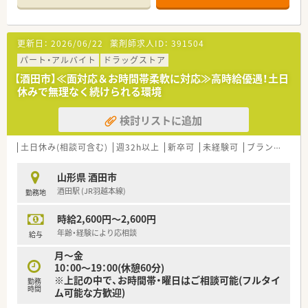
★キャリアアップ・スキルアップをされたいる方
完備なので長くご勤務されたい方におすすめです。
■積極的に最新設備を導入、薬剤師が安心して就業できる環境を
＼ 店舗情報 ／
整えております。
更新日：
2026/06/22
薬剤師求人ID：
391504
■サポート体制しっかりで安心してご就業いただけます。
■全国に店舗展開・将来性抜群の大手ドラッグストア内薬局で
■土日休みの店舗で数パターンのシフト有！17時30分終業もあ
す。
パート・アルバイト
ドラッグストア
り、アフターファイブも充実できます♪
■地域医療の担い手として、より身近で安心できるサービス、親
【酒田市】≪面対応＆お時間帯柔軟に対応≫高時給優遇！土日
■薬剤師人数もゆとりあり、ベテランの薬剤師さんが活躍してい
切第一をモットーとしています。
休みで無理なく続けられる環境
ます。若手薬剤師にも安心の環境です。
検討リストに追加
土日休み(相談可含む)
週32h以上
新卒可
未経験可
ブランク可
山形県 酒田市
酒田駅 (JR羽越本線)
勤務地
時給2,600円～2,600円
年齢・経験により応相談
給与
月～金
10：00～19：00(休憩60分)
※上記の中で、お時間帯・曜日はご相談可能(フルタイ
勤務
時間
ム可能な方歓迎)