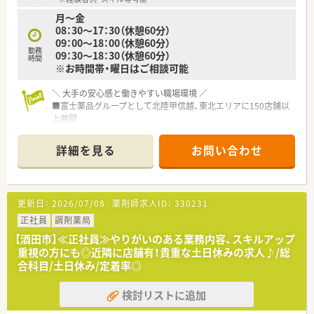
す。
月～金
■調剤未経験からスタートした若手薬剤師や、出産・育児を経て
08：30～17：30（休憩60分）
復職したベテラン薬剤師など、多様な背景を持つ方が活躍してい
09：00～18：00（休憩60分）
ます。
勤務
09：30～18：30（休憩60分）
■「地域の方々の健康を支えたい」という共通の目標を持つ仲間
時間
※お時間帯・曜日はご相談可能
が集まっており、チームワークを大切にしながら日々邁進してい
ます。
＼ 大手の安心感と働きやすい職場環境 ／
■富士薬品グループとして北陸甲信越、東北エリアに150店舗以
上展開
■福利厚生や社内制度も充実しており安心して長期的に就業で
きる環境が整っています。
詳細を見る
お問い合わせ
■労働組合もあり年々働きやすい会社へと進化を続けておられ
ます。
＼ 子育て応援企業 ／
更新日：
2026/07/08
薬剤師求人ID：
330231
■産育休の取得希望者には100％取得いただき
復帰を希望された方も近隣に複数店舗あることもあり、ほぼご
正社員
調剤薬局
復帰いただいています。
【酒田市】≪正社員≫やりがいのある業務内容、スキルアップ
■時短社員制度は小学校卒業まで継続可能です。
重視の方にも◎近隣に店舗有！貴重な土日休みの求人♪/総
■男性のエリアマネージャーも育休（1ヶ月以上）の取得実績があ
合科目/土日休み/定着率◎
ります。
検討リストに追加
＼ 働きやすさ抜群 ／
■4週9休制(祝日含む)となり年間休日は114日（2023年4月以降