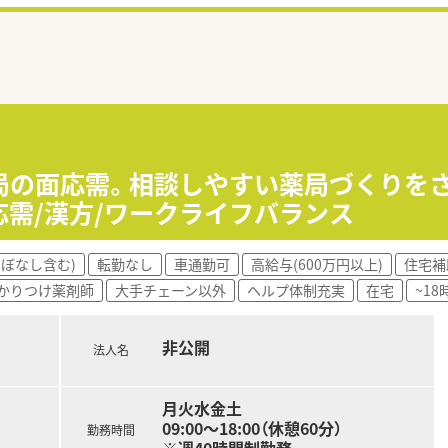
局の面応需。相談しやすい薬局づくりを
応需/漢方/ワークライフバランス
ほぼなし含む)
転勤なし
車通勤可
高給与(600万円以上)
住宅補
かりつけ薬剤師
大手チェーン以外
ヘルプ体制充実
在宅
~1
非公開
法人名
月火水金土
09:00～18:00（休憩60分）
勤務時間