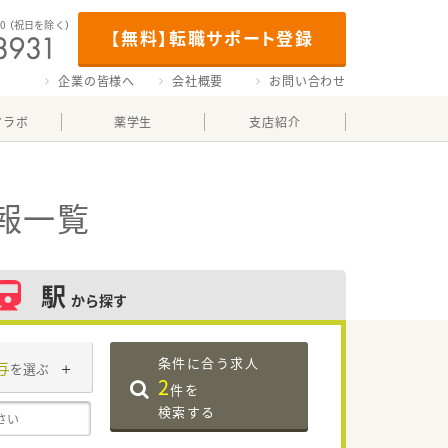
00
（祝日を除く）
【無料】転職サポート登録
企業の皆様へ
会社概要
お問い合わせ
マラボ
薬学生
支店紹介
報一覧
駅
から探す
条件に合う求人
与
を選ぶ
2
件を
検索する