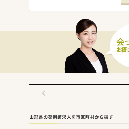
【"本当の意味"での地域医療に携
在宅医療やかかりつけ対応も行
地域活動にも積極的で、地域密
【チャレンジ精神を応援していま
ご年齢関係なく、チャレンジ精
資格取得や管理薬剤師、新規開
代表との距離感が近いことから
・・＜ 薬局紹介 ＞・・
ドライブスルー対応店舗です！
店舗内は観葉植物も設置してお
耳鼻科をメインで応需している
・・＜ こんな方はぜひ！ ＞・・
◆在宅やかかりつけ対応などし
◆経営者と距離が近い環境で働
◆様々なことにチャレンジして
山形県の薬剤師求人を市区町村から探す