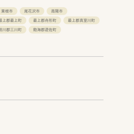
東根市
尾花沢市
南陽市
最上郡最上町
最上郡舟形町
最上郡真室川町
田川郡三川町
飽海郡遊佐町