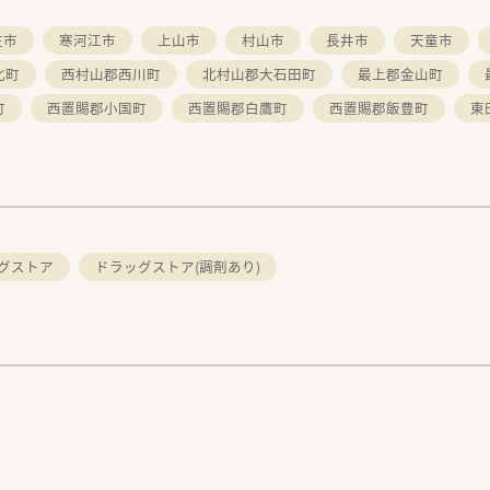
庄市
寒河江市
上山市
村山市
長井市
天童市
北町
西村山郡西川町
北村山郡大石田町
最上郡金山町
町
西置賜郡小国町
西置賜郡白鷹町
西置賜郡飯豊町
東
グストア
ドラッグストア(調剤あり)