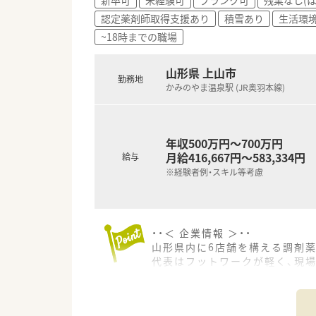
★居心地の良い職場環境で勤務
認定薬剤師取得支援あり
積雪あり
生活環
★様々な処方に触れたい方
~18時までの職場
山形県 上山市
勤務地
かみのやま温泉駅 (JR奥羽本線)
年収500万円～700万円
月給416,667円～583,334円
給与
※経験者例・スキル等考慮
・・＜ 企業情報 ＞・・
山形県内に6店舗を構える調剤薬
代表はフットワークが軽く、現
風通しよく、社員が意見しやす
・・＜ ここが魅力！ ＞・・