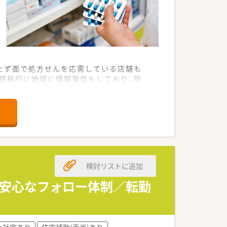
たず面で処方せんを応需している店舗も
積極的に地域に情報発信もしており、時
休みのメリットも受けることが出来ます♪
ができます。患者様のかかりつけ薬剤師と
検討リストに追加
ございます。互いに刺激しあい、自発的
います。
も安心なフォロー体制／転勤
上社宅あり
住宅補助(手当)あり