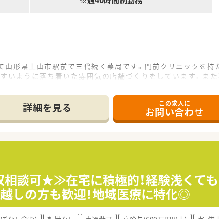
※週40時間制勤務
して山形県上山市駅前で三代続く薬局です。門前クリニックを持
やすいように落ち着いた雰囲気の店舗づくりをしています。また
を支えています。
この求人に
詳細を見る
お問い合わせ
！県道104号線で通勤便利な立地です。木・日のお休みで平日
ほどと落ち着いており、門前が無いので幅広い処方に触れること
スメの職場です。
／
す。2店舗合同で実施しているため薬剤師同士の横のつながりも
です。勉強会も患者様のお悩みや季節などを考慮して実施して
収相談可★≫在宅に積極的！経験浅くて
お越しの方も歓迎！地域医療に特化◎
 ／
して様々な健康相談に対応したい方
ほぼなし含む)
転勤なし
車通勤可
高給与(600万円以上)
寮・借