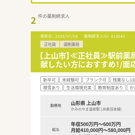
件の薬剤師求人
2
更新日：
2026/07/08
薬剤師求人ID：
414542
正社員
調剤薬局
【上山市】≪正社員≫駅前薬
献したい方におすすめ！/面
新卒可
未経験可
ブランク可
残業なし(
積雪あり
生活環境充実
教育制度あり
か
山形県 上山市
勤務地
かみのやま温泉駅 (JR奥羽本線)
年収500万円～600万円
月給410,000円～580,000円
給与