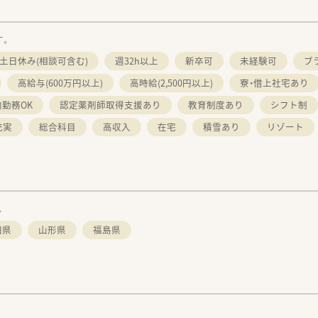
す。
土日休み(相談可含む)
週32h以上
新卒可
未経験可
ブ
高給与(600万円以上)
高時給(2,500円以上)
寮・借上社宅あり
勤務OK
認定薬剤師取得支援あり
教育制度あり
シフト制
充実
総合科目
高収入
在宅
積雪あり
リゾート
。
田県
山形県
福島県