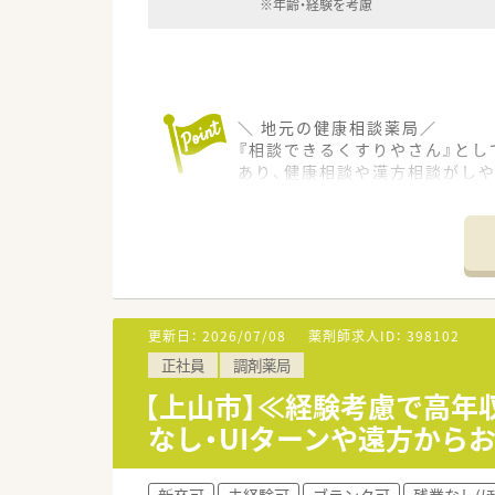
※年齢・経験を考慮
＼ 地元の健康相談薬局／
『相談できるくすりやさん』と
あり、健康相談や漢方相談がし
代の流れに沿って患者様の健康
＼ 店舗情報 ／
かみのやま温泉駅より徒歩10分
処方箋枚数は1日あたり30枚
して勤務していきたい方におス
更新日：
2026/07/08
薬剤師求人ID：
398102
＼スキルアップサポートあり！ 
正社員
調剤薬局
勉強会も積極的に実施していま
に取り組みたい方にもおススメ
【上山市】≪経験考慮で高年
なし・UIターンや遠方から
＼ 本求人はこんな方にオススメ
★患者様のかかりつけ薬剤師と
★地元の薬局で働きたい方
新卒可
未経験可
ブランク可
残業なし(