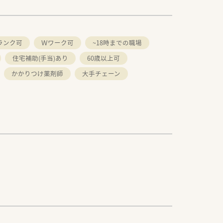
ランク可
Ｗワーク可
~18時までの職場
住宅補助(手当)あり
60歳以上可
かかりつけ薬剤師
大手チェーン