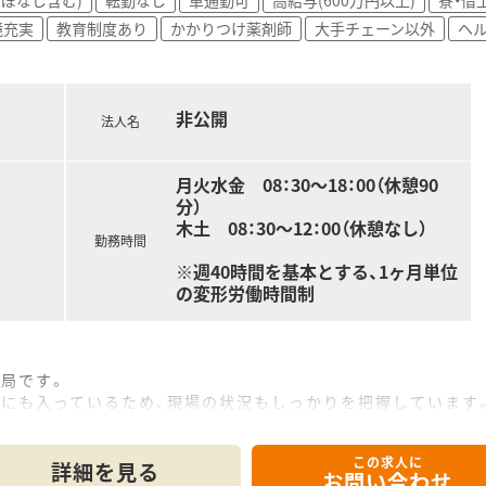
されたい方
境充実
教育制度あり
かかりつけ薬剤師
大手チェーン以外
ヘ
非公開
法人名
月火水金 08：30～18：00（休憩90
分）
木土 08：30～12：00（休憩なし）
勤務時間
※週40時間を基本とする、1ヶ月単位
の変形労働時間制
局です。
場にも入っているため、現場の状況もしっかりを把握しています
いような雰囲気づくりをされています。
この求人に
詳細を見る
お問い合わせ