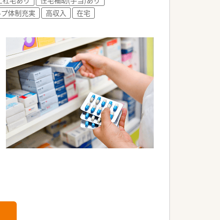
ルプ体制充実
高収入
在宅
。