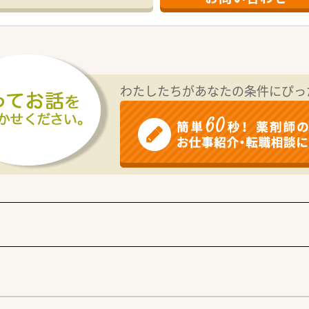
われる】
っており、
着型の薬局ならではの薬剤師としての経験が積める環境です！
す】
神のある方をサポートしてくれる社風です。
局に携わるなどのキャリアアップも、挑戦したい方に任せている
わたしたちがあなたの条件にぴっ
、ドクターとの連携なども非常に勉強になる環境です。
り、綺麗で癒されるような空間造りを心がけています。
ため、時期によって処方箋枚数の波がありますが、店舗内で協力
っかり地域医療に携わりたい方
きたい方
いきたい方