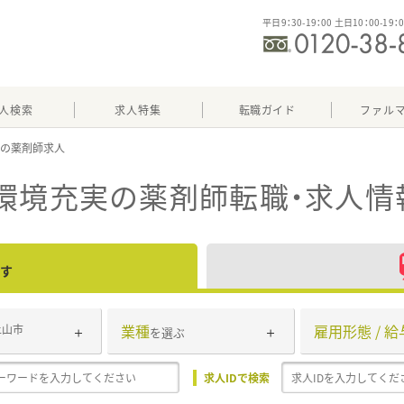
平日9：30-19：00 土日10：00-19：
人検索
求人特集
転職ガイド
ファル
実
環境充実
の薬剤師転職・求人情
す
業種
雇用形態 / 給
上山市
を選ぶ
求人IDで検索