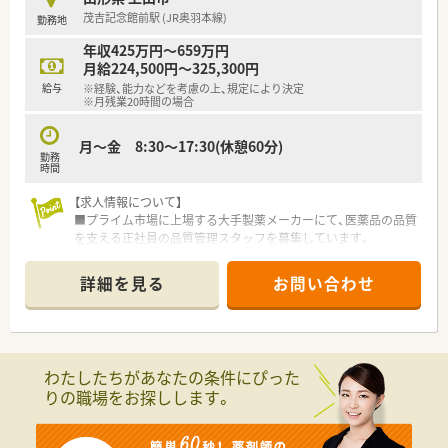
■薬事に関する深い造詣だけでなく、周囲と協力しながら円滑に
茂吉記念館前駅 (JR奥羽本線)
勤務地
業務を進めるためのリーダーシップ能力を高く評価します。
年収425万円～659万円
【こんな方にオススメ】
月給224,500円～325,300円
■医薬品の品質管理業務の責任者を経験されてきた方
給与
※経験、能力などを考慮の上、規定により決定
■UターンやIターンをして、地元で活躍したい方
※月残業20時間の場合
■安定した企業で長く腰を据えて働きたい方
■やりがいのある仕事をしたい方
月～金 8:30～17:30(休憩60分)
勤務
【会社特徴】
時間
■世界各地に拠点を持つグローバルな企業であり、プライム市場
【求人情報について】
上場企業として強固な経営基盤を誇っています。
■プライム市場に上場する大手製薬メーカーにて、医薬品の品質
■原薬の調達から製造、物流、営業に至るまでを自社で一貫して
を支える正社員の品質管理スタッフを募集しています。
行う体制により、迅速な供給を実現しています。
■年間休日は126日と非常に多く、ワークライフバランスを重視
■700品目を超える豊富なラインナップを持つ国内トップクラ
しながら安定した環境で長く働くことが可能です。
スのメーカーとして、医療の未来を支えています。
詳細を見る
お問い合わせ
■賞与は前年度実績で計6ヶ月分の支給があり、日々の頑張りが
しっかりと収入に直結する魅力的な条件です。
【募集背景と求める人物像について】
■さらなる供給体制の強化と品質向上のため、定期採用として新
わたしたちがあなたの条件にぴった
しい知識や経験を持つ人財を広く募集しています。
りの職場をお探しします。
■業界を問わず品質管理の経験をお持ちの方で、周囲と協力しな
がら正確に業務を遂行できる方を求めています。
■新卒や未経験の方の採用は行っていないため、これまでに培っ