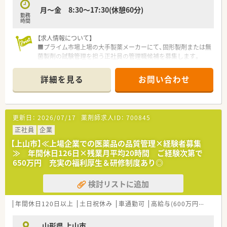
ルが必要で、理科系学部卒や薬剤師の方は優遇されます。
月～金 8:30～17:30(休憩60分)
■分析業務の経験や専門機器を扱ったスキルのある方は、即戦力
勤務
として選考において非常に高く評価される方針です。
時間
【求人情報について】
【こんな方にオススメ】
■プライム市場上場の大手製薬メーカーにて、固形製剤または無
■土日祝休みで年間休日がしっかり確保された環境にて、私生活
菌製剤の試験管理を担う正社員の管理職候補を募集します。
を大切にしながらキャリアを築きたい方に最適です。
■年間休日は126日と製薬業界でも屈指の多さを誇り、土日祝休
■上場企業としての強固な経営基盤がある職場で、手厚い福利厚
みでプライベートを最大限に尊重しながら働ける環境です。
生を受けながら腰を据えて安定して働きたい方です。
詳細を見る
お問い合わせ
■前年度の賞与支給実績は計6ヶ月分と非常に高く、大手企業な
■自社一貫の供給体制を持つメーカーで、責任を持って医薬品の
らではの安定した収入と手厚い待遇が約束されています。
品質を守るという志の高い方にぴったりの案件です。
【募集背景と求める人物像について】
【会社特徴】
更新日：
2026/07/17
薬剤師求人ID：
700845
■供給体制の更なる強化と品質向上を目指すため、マネジメント
■世界各地に拠点を持つグローバルな企業であり、プライム市場
層を支える高い専門性と経験を持つ即戦力を求めています。
正社員
上場企業として非常に強固な経営基盤を誇ります。
企業
■医薬品のGMPに関する豊富な知見を持ち、部下の育成や組織
■原薬の調達から製造、営業までを自社で一貫して行う体制によ
【上山市】≪上場企業での医薬品の品質管理×経験者募集
の目標達成に向けて能動的に行動できる方を歓迎します。
り、医療現場への迅速かつ安定した供給を実現します。
≫ 年間休日126日×残業月平均20時間 ご経験次第で
■新卒や実務未経験の方の採用は行わず、これまでに培ったキャ
■700品目を超える豊富なラインナップを持つ国内トップクラ
650万円 充実の福利厚生＆研修制度あり◎
リアを存分に発揮して現場を牽引できる方を募ります。
スのメーカーとして、日本の医療の未来を支えます。
検討リストに追加
【必要スキル・歓迎スキル】
■医薬品の品質管理実務を5年以上、GMP関連業務を10年程度経
験されていることが必須条件となります。
年間休日120日以上
土日祝休み
車通勤可
高給与(600万円以上)
~
■HPLCやGC、分光光度計などの高度な分析機器の使用経験に加
え、パソコンでの基本的な書類作成スキルを求めます。
山形県 上山市