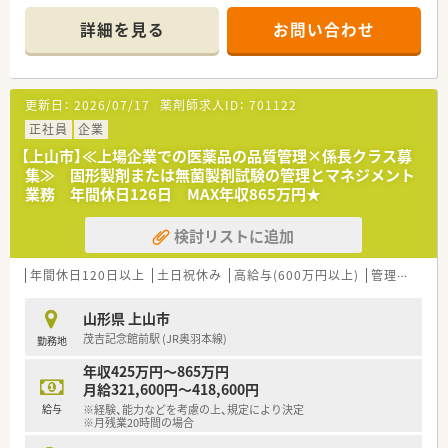
■年間休日は126日と非常に多く設定されており、ワークライフ
■上場企業としての強固な経営基盤がある職場で、手厚い福利厚
バランスを重視しながら安定した環境で長く働けます。
生を受けながら腰を据えて安定して働きたい方です。
詳細を見る
お問い合わせ
■賞与は前年度実績で計6ヶ月分の支給があり、日々の頑張りが
■自社一貫の供給体制を持つメーカーで、責任を持って医薬品の
しっかりと高い収入に直結する魅力的な好条件です。
品質を守るという志の高い方にぴったりの案件です。
【募集背景と求める人物像について】
【会社特徴】
更新日：
2026/07/17
薬剤師求人ID：
701122
■さらなる供給体制の強化と品質向上のため、定期採用として新
■世界各地に拠点を持つグローバルな企業であり、プライム市場
しい知識や経験を持つ人財を幅広く募集しています。
正社員
上場企業として非常に強固な経営基盤を誇ります。
企業
■業界を問わず品質管理の経験をお持ちの方で、周囲と協力しな
■原薬の調達から製造、営業までを自社で一貫して行う体制によ
【上山市】≪上場企業での医薬品の品質管理×係長クラス募
がら正確に業務を遂行できる方を強く求めています。
り、医療現場への迅速かつ安定した供給を実現します。
集≫ 固形製剤または無菌製剤試験の管理とマネジメント
■新卒や未経験の方の採用は行っていないため、これまでに培っ
■700品目を超える豊富なラインナップを持つ国内トップクラ
業務 年間休日126日 MAX年収865万円★
た専門的なスキルを即戦力として発揮することが可能です。
スのメーカーとして、日本の医療の未来を支えます。
検討リストに追加
【想定される業務内容】
■医薬品の品質に関わる照査業務や、製造指図記録書の確認を通
じて製品の安全性を担保する重要な役割を担います。
年間休日120日以上
土日祝休み
高給与(600万円以上)
管理職
~1
■品質トラブルが発生した際の原因調査や是正対応の管理、さら
に供給者の管理や査察対応などの業務も行います。
山形県 上山市
■製造実施状況の立ち会い確認や各種文書類のレビューを行い、
茂吉記念館前駅 (JR奥羽本線)
勤務地
製造工程全体が適切に運用されているかを監視します。
年収425万円～865万円
【必要スキル・歓迎スキル】
月給321,600円～418,600円
■医薬品や化学、食品等の関連業界における品質保証や製品開
給与
※経験、能力などを考慮の上、規定により決定
発、または技術営業の実務経験が必須条件となります。
※月残業20時間の場合
■普通自動車免許とエクセルやパワーポイントの基本操作スキ