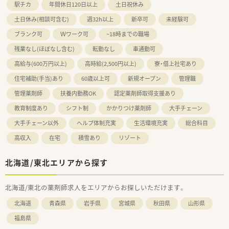
駅チカ
年間休日120日以上
土日祝休み
土日休み(相談可含む)
週32h以上
新卒可
未経験可
ブランク可
Ｗワーク可
~18時までの職場
残業なし(ほぼなし含む)
転勤なし
車通勤可
高給与(600万円以上)
高時給(2,500円以上)
寮・借上社宅あり
住宅補助(手当)あり
60歳以上可
新規オープン
管理職
管理薬剤師
扶養内勤務OK
認定薬剤師取得支援あり
教育制度あり
シフト制
かかりつけ薬剤師
大手チェーン
大手チェーン以外
ヘルプ体制充実
生活環境充実
総合科目
高収入
在宅
積雪あり
リゾート
北海道/東北エリアから探す
北海道/東北の薬剤師求人をエリアからお探しいただけます。
北海道
青森県
岩手県
宮城県
秋田県
山形県
福島県