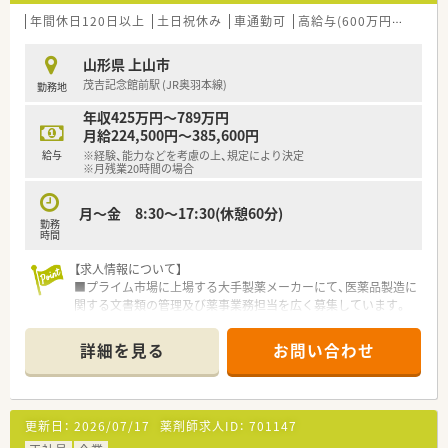
年間休日120日以上
土日祝休み
車通勤可
高給与(600万円以上)
~
山形県 上山市
茂吉記念館前駅 (JR奥羽本線)
勤務地
年収425万円～789万円
月給224,500円～385,600円
給与
※経験、能力などを考慮の上、規定により決定
※月残業20時間の場合
月～金 8:30～17:30(休憩60分)
勤務
時間
【求人情報について】
■プライム市場に上場する大手製薬メーカーにて、医薬品製造に
関する文書類の管理及び薬事業務担当を広く募集しています。
■年間休日は126日と非常に多く設定されており、ワークライフ
バランスを重視しながら安定した環境で長く働けます。
詳細を見る
お問い合わせ
■賞与は前年度実績で計6ヶ月分の支給があり、日々の頑張りが
しっかりと高い収入に直結する魅力的な好条件です。
【募集背景と求める人物像について】
更新日：
2026/07/17
薬剤師求人ID：
701147
■さらなる供給体制の強化と品質向上のため、定期採用として新