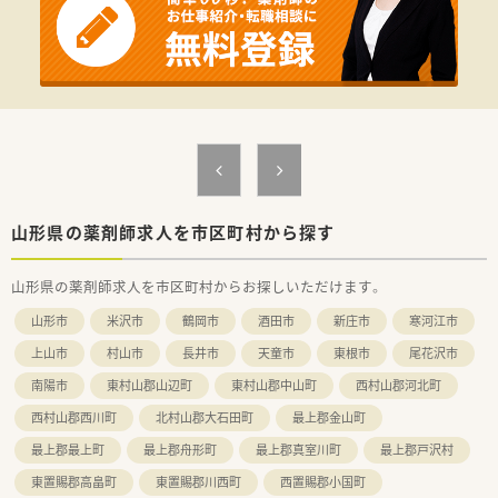
た専門的なスキルを即戦力として発揮できます。
【必要スキル・歓迎スキル】
■必須条件として業界不問で品質管理の実務経験が必要であり、
基本的なパソコン操作ができる方を募集します。
■分析業務の経験がある方は優遇しており、専門機器を扱ったス
キルのある方は選考において高く評価されます。
【こんな方にオススメ】
■土日祝休みで年間休日がしっかり確保された環境にて、私生活
を大切にしながらキャリアを築きたい方です。
■上場企業ならではの手厚い福利厚生や、住宅手当などの諸手当
山形県の薬剤師求人を市区町村から探す
が充実した職場で安定して働きたい方です。
■ジェネリック医薬品の普及を通じて、日本の医療現場を支える
山形県の薬剤師求人を市区町村からお探しいただけます。
責任ある仕事に挑戦したいと考える方です。
山形市
米沢市
鶴岡市
酒田市
新庄市
寒河江市
【会社特徴】
■世界各地に拠点を持つグローバルな企業であり、プライム市場
上山市
村山市
長井市
天童市
東根市
尾花沢市
上場企業として強固な経営基盤を誇っています。
南陽市
東村山郡山辺町
東村山郡中山町
西村山郡河北町
■原薬の調達から製造、物流、営業に至るまでを自社で一貫して
行う体制により、迅速な供給を実現しています。
西村山郡西川町
北村山郡大石田町
最上郡金山町
■700品目を超える豊富なラインナップを持つ国内トップクラ
スのメーカーとして、医療の未来を支えています。
最上郡最上町
最上郡舟形町
最上郡真室川町
最上郡戸沢村
東置賜郡高畠町
東置賜郡川西町
西置賜郡小国町