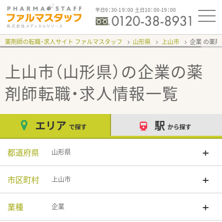
平日9：30-19：00 土日10：00-19：00
薬剤師の転職・求人サイト ファルマスタッフ
山形県
上山市
企業
上山市（山形県）の企業
の薬
剤師転職・求人情報一覧
エリア
駅
で探す
から探す
都道府県
山形県
市区町村
上山市
業種
企業