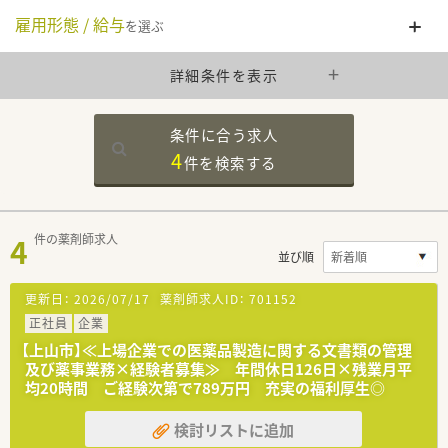
雇用形態 / 給与
を選ぶ
詳細条件を表示
条件に合う求人
4
件を
検索する
4
件の薬剤師求人
並び順
更新日：
2026/07/17
薬剤師求人ID：
701152
正社員
企業
【上山市】≪上場企業での医薬品製造に関する文書類の管理
及び薬事業務×経験者募集≫ 年間休日126日×残業月平
均20時間 ご経験次第で789万円 充実の福利厚生◎
検討リストに追加