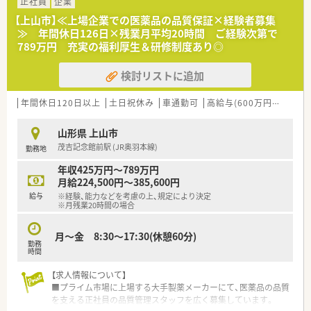
しい知識や経験を持つ人財を幅広く募集しています。
正社員
企業
■業界を問わず品質管理の経験をお持ちの方で、周囲と協力しな
【上山市】≪上場企業での医薬品の品質保証×経験者募集
がら正確に業務を遂行できる方を強く求めています。
≫ 年間休日126日×残業月平均20時間 ご経験次第で
■新卒や未経験の方の採用は行っていないため、これまでに培っ
789万円 充実の福利厚生＆研修制度あり◎
た専門的なスキルを即戦力として発揮することが可能です。
検討リストに追加
【想定される業務内容】
■製品の出荷に関わる照査業務や、行政への薬事届出に必要とな
る書類作成およびスケジュール管理を主に担当します。
年間休日120日以上
土日祝休み
車通勤可
高給与(600万円以上)
~
■承認書と製造指図書の定期的な齟齬点検や年次製品品質照査
を行い、医薬品製造に係る文書の管理業務も行います。
山形県 上山市
■行政への渉外対応や外部からの査察対応、さらに文書管理シス
茂吉記念館前駅 (JR奥羽本線)
勤務地
テムへの登録対応など、多岐にわたる業務に携わります。
年収425万円～789万円
【必要スキル・歓迎スキル】
月給224,500円～385,600円
■医薬品や化学、食品等の関連業界における品質保証や製造、製
給与
※経験、能力などを考慮の上、規定により決定
品開発の実務経験のいずれかが必須条件となります。
※月残業20時間の場合
■普通自動車免許とエクセルやパワーポイントの基本操作スキ
ルが必要で、理系学部卒や薬剤師の方は優遇されます。
月～金 8:30～17:30(休憩60分)
■分析業務の経験や専門機器を扱ったスキルのある方は、即戦力
勤務
として選考において非常に高く評価される方針です。
時間
【求人情報について】
【こんな方にオススメ】
■プライム市場に上場する大手製薬メーカーにて、医薬品の品質
■土日祝休みで年間休日がしっかり確保された環境にて、私生活
を支える正社員の品質管理スタッフを広く募集しています。
を大切にしながらキャリアを築きたい方に最適です。